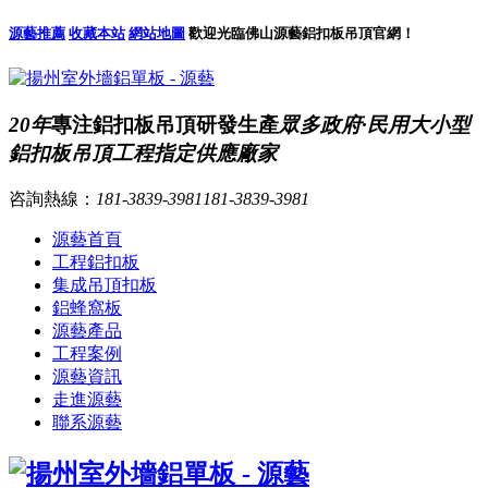
源藝推薦
收藏本站
網站地圖
歡迎光臨佛山源藝鋁扣板吊頂官網！
20年
專注鋁扣板吊頂研發生產
眾多政府·民用大小型
鋁扣板吊頂工程指定供應廠家
咨詢熱線：
181-3839-3981
181-3839-3981
源藝首頁
工程鋁扣板
集成吊頂扣板
鋁蜂窩板
源藝產品
工程案例
源藝資訊
走進源藝
聯系源藝