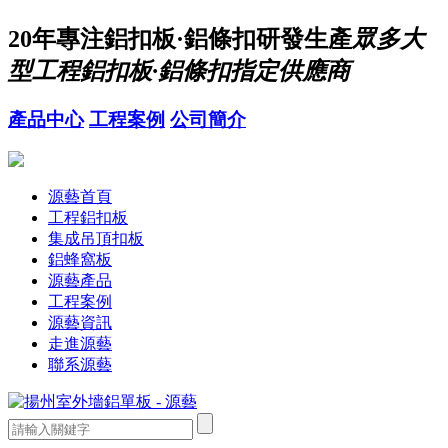
20年
專注鋁扣板·鋁條扣研發生產
眾多大
型工程鋁扣板·鋁條扣指定供應商
產品中心
工程案例
公司簡介
源藝首頁
工程鋁扣板
集成吊頂扣板
鋁蜂窩板
源藝產品
工程案例
源藝資訊
走進源藝
聯系源藝