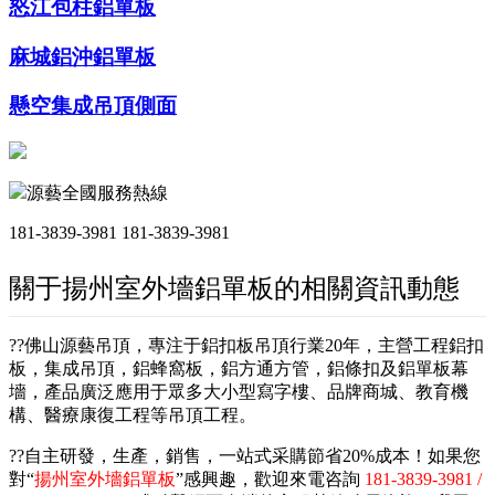
怒江包柱鋁單板
麻城鋁沖鋁單板
懸空集成吊頂側面
源藝全國服務熱線
181-3839-3981
181-3839-3981
關于揚州室外墻鋁單板的相關資訊動態
??佛山源藝吊頂，專注于鋁扣板吊頂行業20年，主營工程鋁扣
板，集成吊頂，鋁蜂窩板，鋁方通方管，鋁條扣及鋁單板幕
墻，產品廣泛應用于眾多大小型寫字樓、品牌商城、教育機
構、醫療康復工程等吊頂工程。
??自主研發，生產，銷售，一站式采購節省20%成本！如果您
對“
揚州室外墻鋁單板
”感興趣，歡迎來電咨詢
181-3839-3981 /