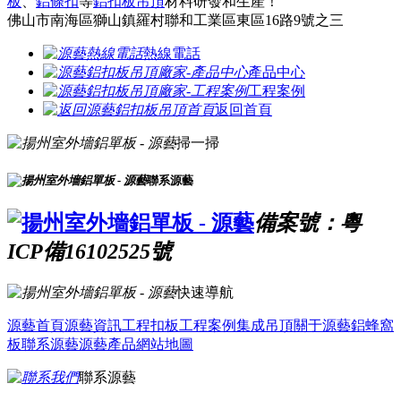
板
、
鋁條扣
等
鋁扣板吊頂
材料研發和生產！
佛山市南海區獅山鎮羅村聯和工業區東區16路9號之三
熱線電話
產品中心
工程案例
返回首頁
掃一掃
聯系源藝
備案號：粵
ICP備16102525號
快速導航
源藝首頁
源藝資訊
工程扣板
工程案例
集成吊頂
關于源藝
鋁蜂窩
板
聯系源藝
源藝產品
網站地圖
聯系源藝