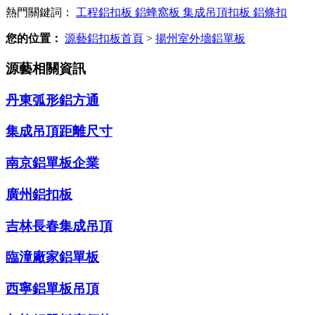
熱門關鍵詞：
工程鋁扣板
鋁蜂窩板
集成吊頂扣板
鋁條扣
您的位置：
源藝鋁扣板首頁
>
揚州室外墻鋁單板
源藝相關資訊
丹東弧形鋁方通
集成吊頂距離尺寸
南京鋁單板企業
廣州鋁扣板
吉林長春集成吊頂
臨潼廠家鋁單板
西寧鋁單板吊頂