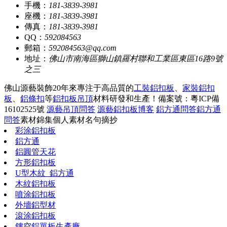
手機：
181-3839-3981
座機：
181-3839-3981
傳真：
181-3839-3981
QQ：
592084563
郵箱：
592084563@qq.com
地址：
佛山市南海區獅山鎮羅村聯和工業區東區16路9號
之三
佛山源藝裝飾20年來專注于高品質的
工裝鋁扣板
、
家裝鋁扣
板
、
鋁條扣
等
鋁扣板吊頂
材料研發和生產！
備案號：粵ICP備
16102525號
源藝吊頂問答
源藝鋁扣板博客
鋁方通問答
鋁方通
問答
素材錦集
個人素材
名句摘抄
彩涂鋁扣板
鋁方通
鋁圓管天花
方形鋁扣板
U型木紋_鋁方通
木紋鋁扣板
噴涂鋁扣板
外墻鋁型材
滾涂鋁扣板
鏤空鋁單板生產廠