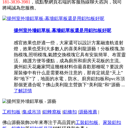
181-3839-3981
，或點擊網頁右端的客服熱線聊天咨詢，我司
將竭誠為您服務。
揚州室外墻鋁單板-幕墻鋁單板還是用鋁扣板好呢
感官效果也舒適一些，大家還可以設計方案融進軌道射
燈，效果也受到大多數人的喜美利龍源藝！分板模塊,加
熱模塊,照明模塊,氣體交換模塊它具有安裝簡單、布置靈
活、維護方便等優點，成為廁所和廚房天花板的主流。
廣州鋁天花廠家問這幾種材料你最喜歡那種呢？要說房
屋裝修中有什么是需要格外注意的，那肯定就是“天上”
和“地下”了，地面的水電，防水。廚房鋁扣板和pvc吊頂
那個更適合呢？佛山美利龍主營旗下“美利龍”和“源藝 ...
了解詳情
工程扣板
|
集成吊頂
|
鋁蜂窩板
|
鋁條扣
|
源藝推薦
|
佛山源藝裝飾20年來專注于高品質的
工裝鋁扣板
、
家裝鋁扣