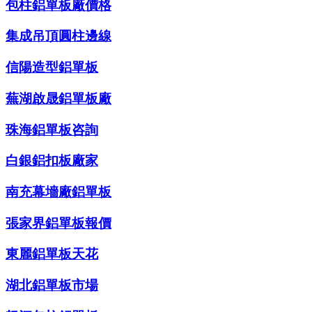
包柱鋁單板廠價格
集成吊頂圓柱邊線
信陽造型鋁單板
蕪湖啟晟鋁單板廠
珠海鋁單板咨詢
白銀鋁扣板廠家
南充幕墻廠鋁單板
張家界鋁單板報價
東麗鋁單板天花
湖北鋁單板市場