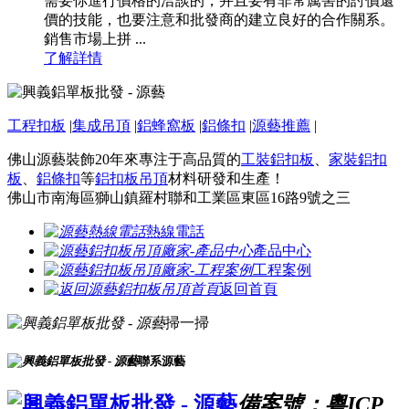
需要你進行價格的洽談的，并且要有非常厲害的討價還
價的技能，也要注意和批發商的建立良好的合作關系。
銷售市場上拼 ...
了解詳情
工程扣板
|
集成吊頂
|
鋁蜂窩板
|
鋁條扣
|
源藝推薦
|
佛山源藝裝飾20年來專注于高品質的
工裝鋁扣板
、
家裝鋁扣
板
、
鋁條扣
等
鋁扣板吊頂
材料研發和生產！
佛山市南海區獅山鎮羅村聯和工業區東區16路9號之三
熱線電話
產品中心
工程案例
返回首頁
掃一掃
聯系源藝
備案號：粵ICP