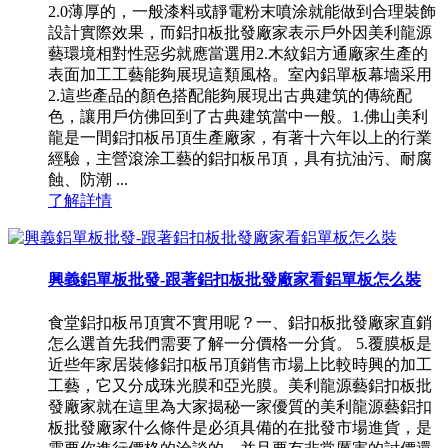
2.0薄厚的，一般漆料或靜電粉末噴涂就能做到合理裝飾
設計實際效果，而鋁扣板批發廠家表示戶外因美利龍源
藝環境相對性惡劣就應當選用2.木紋鋁方通廠家生產的
表面加工工藝能夠展現這類風格。室內鋁單板幕墻采用
2.這些產品的顏色搭配能夠展現出古典建筑的傳統配
色，讓用戶仿佛回到了古典建筑當中一般。1.佛山美利
龍是一間鋁扣板吊頂生產廠家，有著十六年以上的行業
經驗，主營滾涂工藝的鋁扣板吊頂，具有抗油污、耐腐
蝕、防潮 ...
了解詳情
興義鋁單板批發-跟著鋁扣板批發廠家看鋁單板怎么裝
食堂鋁扣板吊頂實不實用呢？一、鋁扣板批發廠家直銷
怎么選首先我們需要了解一分價格一分貨。 5.覆膜板是
近些年家居裝修鋁扣板吊頂銷售市場上比較時興的加工
工藝，它又分成珠光膜和亞光膜。美利龍源藝鋁扣板批
發廠家就在這里為大家揭秘一家優質的美利龍源藝鋁扣
板批發廠家什么條件是必須具備的在批發市場進貨，是