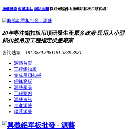
源藝推薦
收藏本站
網站地圖
歡迎光臨佛山源藝鋁扣板吊頂官網！
20年
專注鋁扣板吊頂研發生產
眾多政府·民用大小型
鋁扣板吊頂工程指定供應廠家
咨詢熱線：
181-3839-3981
181-3839-3981
源藝首頁
工程鋁扣板
集成吊頂扣板
鋁蜂窩板
源藝產品
工程案例
源藝資訊
走進源藝
聯系源藝