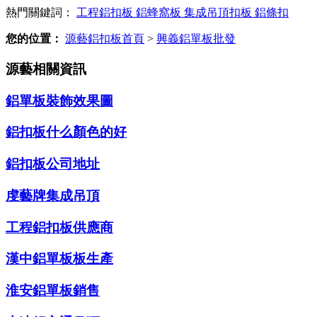
熱門關鍵詞：
工程鋁扣板
鋁蜂窩板
集成吊頂扣板
鋁條扣
您的位置：
源藝鋁扣板首頁
>
興義鋁單板批發
源藝相關資訊
鋁單板裝飾效果圖
鋁扣板什么顏色的好
鋁扣板公司地址
虔藝牌集成吊頂
工程鋁扣板供應商
漢中鋁單板板生產
淮安鋁單板銷售