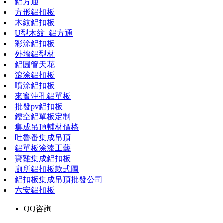
鋁方通
方形鋁扣板
木紋鋁扣板
U型木紋_鋁方通
彩涂鋁扣板
外墻鋁型材
鋁圓管天花
滾涂鋁扣板
噴涂鋁扣板
來賓沖孔鋁單板
批發pv鋁扣板
鏤空鋁單板定制
集成吊頂輔材價格
吐魯番集成吊頂
鋁單板涂漆工藝
寶雞集成鋁扣板
廁所鋁扣板款式圖
鋁扣板集成吊頂批發公司
六安鋁扣板
QQ咨詢