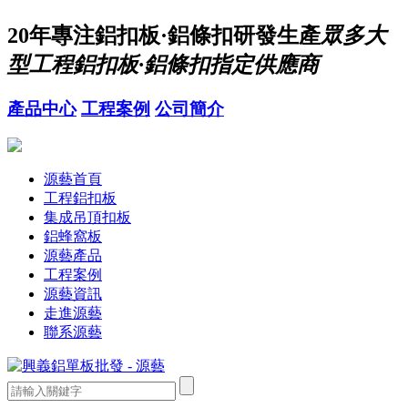
20年
專注鋁扣板·鋁條扣研發生產
眾多大
型工程鋁扣板·鋁條扣指定供應商
產品中心
工程案例
公司簡介
源藝首頁
工程鋁扣板
集成吊頂扣板
鋁蜂窩板
源藝產品
工程案例
源藝資訊
走進源藝
聯系源藝