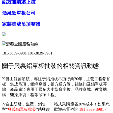
鋁方通噴淋下噴
酒泉鋁單板公司
家裝集成吊頂整體
源藝全國服務熱線
181-3839-3981
181-3839-3981
關于興義鋁單板批發的相關資訊動態
??佛山源藝吊頂，專注于鋁扣板吊頂行業20年，主營工程鋁扣
板，集成吊頂，鋁蜂窩板，鋁方通方管，鋁條扣及鋁單板幕
墻，產品廣泛應用于眾多大小型寫字樓、品牌商城、教育機
構、醫療康復工程等吊頂工程。
??自主研發，生產，銷售，一站式采購節省20%成本！如果您
對“
興義鋁單板批發
”感興趣，歡迎來電咨詢
181-3839-3981 /