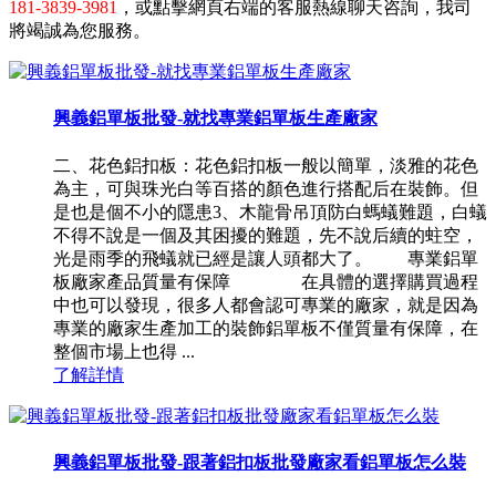
181-3839-3981
，或點擊網頁右端的客服熱線聊天咨詢，我司
將竭誠為您服務。
興義鋁單板批發-就找專業鋁單板生產廠家
二、花色鋁扣板：花色鋁扣板一般以簡單，淡雅的花色
為主，可與珠光白等百搭的顏色進行搭配后在裝飾。但
是也是個不小的隱患3、木龍骨吊頂防白螞蟻難題，白蟻
不得不說是一個及其困擾的難題，先不說后續的蛀空，
光是雨季的飛蟻就已經是讓人頭都大了。 專業鋁單
板廠家產品質量有保障 在具體的選擇購買過程
中也可以發現，很多人都會認可專業的廠家，就是因為
專業的廠家生產加工的裝飾鋁單板不僅質量有保障，在
整個市場上也得 ...
了解詳情
興義鋁單板批發-跟著鋁扣板批發廠家看鋁單板怎么裝