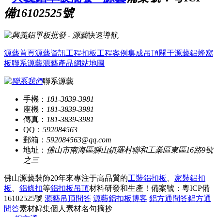
備16102525號
快速導航
源藝首頁
源藝資訊
工程扣板
工程案例
集成吊頂
關于源藝
鋁蜂窩
板
聯系源藝
源藝產品
網站地圖
聯系源藝
手機：
181-3839-3981
座機：
181-3839-3981
傳真：
181-3839-3981
QQ：
592084563
郵箱：
592084563@qq.com
地址：
佛山市南海區獅山鎮羅村聯和工業區東區16路9號
之三
佛山源藝裝飾20年來專注于高品質的
工裝鋁扣板
、
家裝鋁扣
板
、
鋁條扣
等
鋁扣板吊頂
材料研發和生產！
備案號：粵ICP備
16102525號
源藝吊頂問答
源藝鋁扣板博客
鋁方通問答
鋁方通
問答
素材錦集
個人素材
名句摘抄