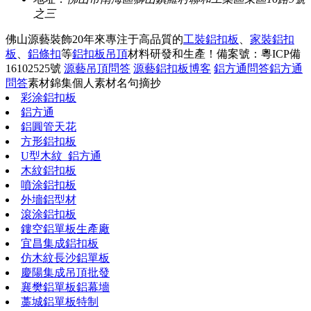
之三
佛山源藝裝飾20年來專注于高品質的
工裝鋁扣板
、
家裝鋁扣
板
、
鋁條扣
等
鋁扣板吊頂
材料研發和生產！
備案號：粵ICP備
16102525號
源藝吊頂問答
源藝鋁扣板博客
鋁方通問答
鋁方通
問答
素材錦集
個人素材
名句摘抄
彩涂鋁扣板
鋁方通
鋁圓管天花
方形鋁扣板
U型木紋_鋁方通
木紋鋁扣板
噴涂鋁扣板
外墻鋁型材
滾涂鋁扣板
鏤空鋁單板生產廠
宜昌集成鋁扣板
仿木紋長沙鋁單板
慶陽集成吊頂批發
襄樊鋁單板鋁幕墻
藁城鋁單板特制