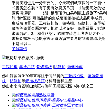
畢竟美觀也是十分重要的。今天我們就來探討一下新中
式書房怎么裝？有了更有效廚房吊頂，才能更高效的做
廚房清潔呀！一、鋁扣板吊頂佛山美利龍主營旗下“美利
龍”和“源藝”兩個品牌的集成吊頂鋁扣板成品與半成品、
集成吊頂電器、工程鋁扣板、鋁格柵、鋁條扣、鋁單板
幕墻等鋁質金屬建材，拒絕以次充好，保證質量，歡迎
來電咨詢。2、和諧狀態： 除開在詩意上考慮到之外，
書房鋁扣板吊頂廠家表示還必須主要考慮到總體環境是
不是可以 ...
了解詳情
工程扣板
|
集成吊頂
|
鋁蜂窩板
|
鋁條扣
|
源藝推薦
|
佛山源藝裝飾20年來專注于高品質的
工裝鋁扣板
、
家裝鋁扣
板
、
鋁條扣
等
鋁扣板吊頂
材料研發和生產！
佛山市南海區獅山鎮羅村聯和工業區東區16路9號之三
熱線電話
產品中心
工程案例