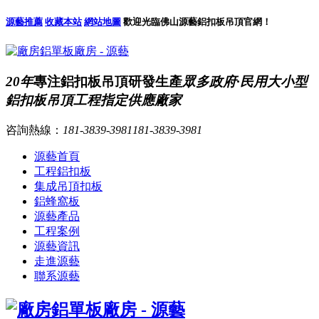
源藝推薦
收藏本站
網站地圖
歡迎光臨佛山源藝鋁扣板吊頂官網！
20年
專注鋁扣板吊頂研發生產
眾多政府·民用大小型
鋁扣板吊頂工程指定供應廠家
咨詢熱線：
181-3839-3981
181-3839-3981
源藝首頁
工程鋁扣板
集成吊頂扣板
鋁蜂窩板
源藝產品
工程案例
源藝資訊
走進源藝
聯系源藝