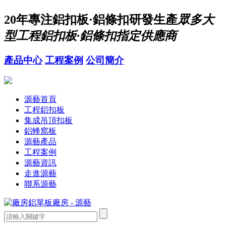
20年
專注鋁扣板·鋁條扣研發生產
眾多大
型工程鋁扣板·鋁條扣指定供應商
產品中心
工程案例
公司簡介
源藝首頁
工程鋁扣板
集成吊頂扣板
鋁蜂窩板
源藝產品
工程案例
源藝資訊
走進源藝
聯系源藝