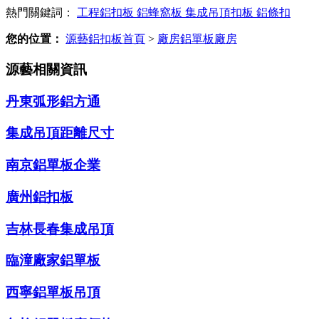
熱門關鍵詞：
工程鋁扣板
鋁蜂窩板
集成吊頂扣板
鋁條扣
您的位置：
源藝鋁扣板首頁
>
廠房鋁單板廠房
源藝相關資訊
丹東弧形鋁方通
集成吊頂距離尺寸
南京鋁單板企業
廣州鋁扣板
吉林長春集成吊頂
臨潼廠家鋁單板
西寧鋁單板吊頂