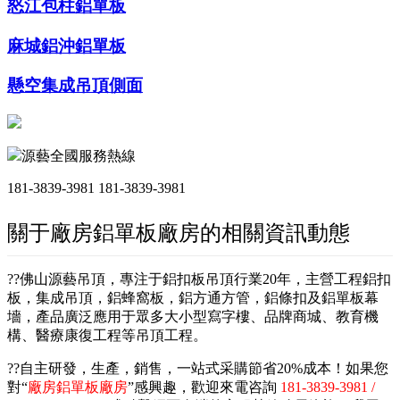
怒江包柱鋁單板
麻城鋁沖鋁單板
懸空集成吊頂側面
源藝全國服務熱線
181-3839-3981
181-3839-3981
關于廠房鋁單板廠房的相關資訊動態
??佛山源藝吊頂，專注于鋁扣板吊頂行業20年，主營工程鋁扣
板，集成吊頂，鋁蜂窩板，鋁方通方管，鋁條扣及鋁單板幕
墻，產品廣泛應用于眾多大小型寫字樓、品牌商城、教育機
構、醫療康復工程等吊頂工程。
??自主研發，生產，銷售，一站式采購節省20%成本！如果您
對“
廠房鋁單板廠房
”感興趣，歡迎來電咨詢
181-3839-3981 /