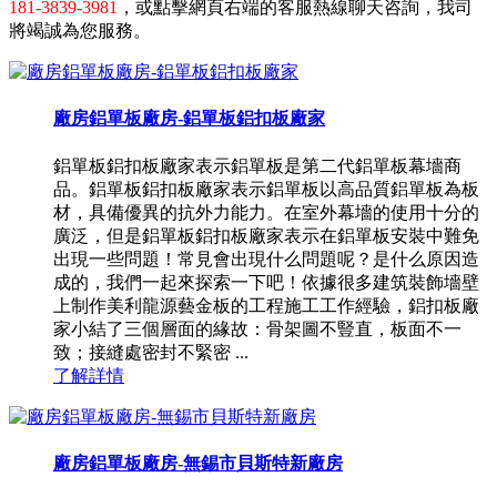
181-3839-3981
，或點擊網頁右端的客服熱線聊天咨詢，我司
將竭誠為您服務。
廠房鋁單板廠房-鋁單板鋁扣板廠家
鋁單板鋁扣板廠家表示鋁單板是第二代鋁單板幕墻商
品。鋁單板鋁扣板廠家表示鋁單板以高品質鋁單板為板
材，具備優異的抗外力能力。在室外幕墻的使用十分的
廣泛，但是鋁單板鋁扣板廠家表示在鋁單板安裝中難免
出現一些問題！常見會出現什么問題呢？是什么原因造
成的，我們一起來探索一下吧！依據很多建筑裝飾墻壁
上制作美利龍源藝金板的工程施工工作經驗，鋁扣板廠
家小結了三個層面的緣故：骨架圖不豎直，板面不一
致；接縫處密封不緊密 ...
了解詳情
廠房鋁單板廠房-無錫市貝斯特新廠房