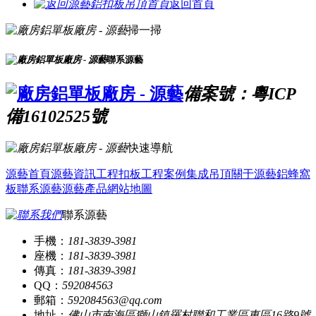
返回首頁
掃一掃
聯系源藝
備案號：粵ICP
備16102525號
快速導航
源藝首頁
源藝資訊
工程扣板
工程案例
集成吊頂
關于源藝
鋁蜂窩
板
聯系源藝
源藝產品
網站地圖
聯系源藝
手機：
181-3839-3981
座機：
181-3839-3981
傳真：
181-3839-3981
QQ：
592084563
郵箱：
592084563@qq.com
地址：
佛山市南海區獅山鎮羅村聯和工業區東區16路9號