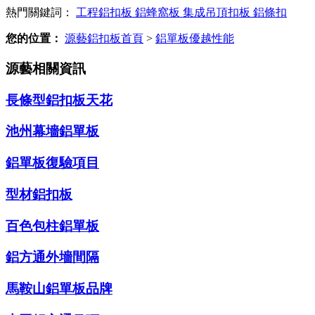
熱門關鍵詞：
工程鋁扣板
鋁蜂窩板
集成吊頂扣板
鋁條扣
您的位置：
源藝鋁扣板首頁
>
鋁單板優越性能
源藝相關資訊
長條型鋁扣板天花
池州幕墻鋁單板
鋁單板復驗項目
型材鋁扣板
百色包柱鋁單板
鋁方通外墻間隔
馬鞍山鋁單板品牌