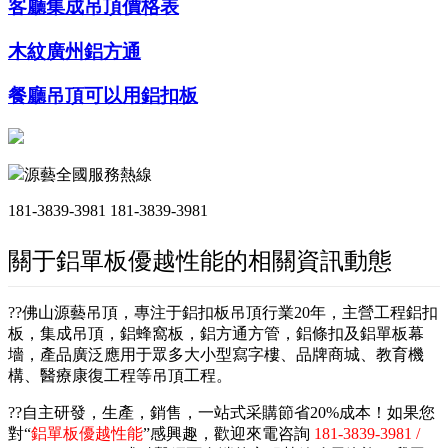
客廳集成吊頂價格表
木紋廣州鋁方通
餐廳吊頂可以用鋁扣板
源藝全國服務熱線
181-3839-3981
181-3839-3981
關于鋁單板優越性能的相關資訊動態
??佛山源藝吊頂，專注于鋁扣板吊頂行業20年，主營工程鋁扣
板，集成吊頂，鋁蜂窩板，鋁方通方管，鋁條扣及鋁單板幕
墻，產品廣泛應用于眾多大小型寫字樓、品牌商城、教育機
構、醫療康復工程等吊頂工程。
??自主研發，生產，銷售，一站式采購節省20%成本！如果您
對“
鋁單板優越性能
”感興趣，歡迎來電咨詢
181-3839-3981 /