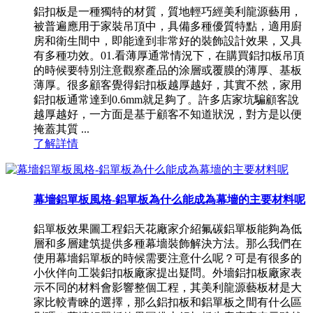
鋁扣板是一種獨特的材質，質地輕巧經美利龍源藝用，
被普遍應用于家裝吊頂中，具備多種優質特點，適用廚
房和衛生間中，即能達到非常好的裝飾設計效果，又具
有多種功效。01.看薄厚通常情況下，在購買鋁扣板吊頂
的時候要特別注意觀察產品的涂層或覆膜的薄厚、基板
薄厚。很多顧客覺得鋁扣板越厚越好，其實不然，家用
鋁扣板通常達到0.6mm就足夠了。許多店家坑騙顧客說
越厚越好，一方面是基于顧客不知道狀況，對方是以便
掩蓋其質 ...
了解詳情
幕墻鋁單板風格-鋁單板為什么能成為幕墻的主要材料呢
鋁單板效果圖工程鋁天花廠家介紹氟碳鋁單板能夠為低
層和多層建筑提供多種幕墻裝飾解決方法。那么我們在
使用幕墻鋁單板的時候需要注意什么呢？可是有很多的
小伙伴向工裝鋁扣板廠家提出疑問。外墻鋁扣板廠家表
示不同的材料會影響整個工程，其美利龍源藝板材是大
家比較青睞的選擇，那么鋁扣板和鋁單板之間有什么區