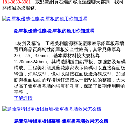
181-3839-3981
，或點擊網頁右端的客服熱線聊天咨詢，我司
將竭誠為您服務。
鋁單板優越性能-鋁單板的應用你知道嗎
1.材質及構造：工程美利龍源藝花廠家表示鋁單板幕墻
選用高品質高韌性鋁單板安全性較高，其常見薄厚為
2.0、2.5、3.0mm，.基本原材料較大規格為
1220mm×240mm。其構造關鍵由鋁單板、加強筋及角碼
構成。工程美利龍源藝花廠家表示角碼可以直接從面板
彎曲，沖壓成型，也可以鉚接在面板邊角碼成型。加強
筋與板面后面的焊接螺釘連接成一個堅固的整體，大大
提高了鋁單板幕墻的強度和剛度，保證了長期使用時的
平整 ...
了解詳情
烏蘭浩特鋁單板鋁幕墻-鋁單板幕墻效果怎么樣