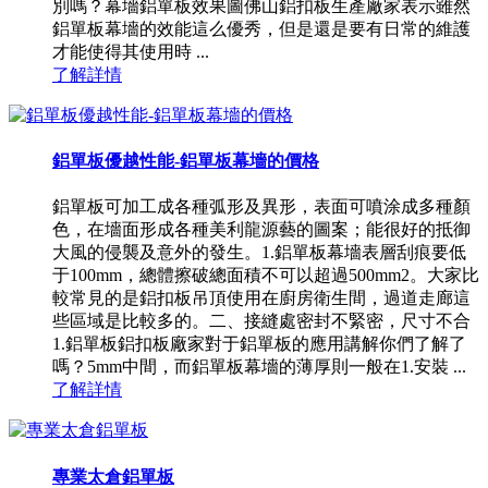
別嗎？幕墻鋁單板效果圖佛山鋁扣板生產廠家表示雖然
鋁單板幕墻的效能這么優秀，但是還是要有日常的維護
才能使得其使用時 ...
了解詳情
鋁單板優越性能-鋁單板幕墻的價格
鋁單板可加工成各種弧形及異形，表面可噴涂成多種顏
色，在墻面形成各種美利龍源藝的圖案；能很好的抵御
大風的侵襲及意外的發生。1.鋁單板幕墻表層刮痕要低
于100mm，總體擦破總面積不可以超過500mm2。大家比
較常見的是鋁扣板吊頂使用在廚房衛生間，過道走廊這
些區域是比較多的。二、接縫處密封不緊密，尺寸不合
1.鋁單板鋁扣板廠家對于鋁單板的應用講解你們了解了
嗎？5mm中間，而鋁單板幕墻的薄厚則一般在1.安裝 ...
了解詳情
專業太倉鋁單板