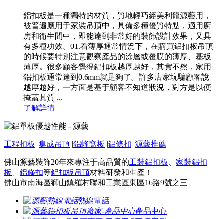
鋁扣板是一種獨特的材質，質地輕巧經美利龍源藝用，
被普遍應用于家裝吊頂中，具備多種優質特點，適用廚
房和衛生間中，即能達到非常好的裝飾設計效果，又具
有多種功效。01.看薄厚通常情況下，在購買鋁扣板吊頂
的時候要特別注意觀察產品的涂層或覆膜的薄厚、基板
薄厚。很多顧客覺得鋁扣板越厚越好，其實不然，家用
鋁扣板通常達到0.6mm就足夠了。許多店家坑騙顧客說
越厚越好，一方面是基于顧客不知道狀況，對方是以便
掩蓋其質 ...
了解詳情
工程扣板
|
集成吊頂
|
鋁蜂窩板
|
鋁條扣
|
源藝推薦
|
佛山源藝裝飾20年來專注于高品質的
工裝鋁扣板
、
家裝鋁扣
板
、
鋁條扣
等
鋁扣板吊頂
材料研發和生產！
佛山市南海區獅山鎮羅村聯和工業區東區16路9號之三
熱線電話
產品中心