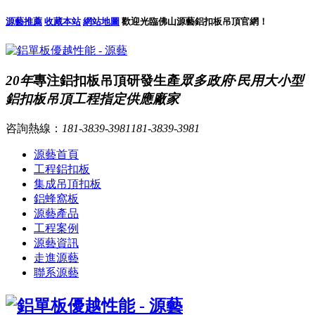
源藝推薦
收藏本站
網站地圖
歡迎光臨佛山源藝鋁扣板吊頂官網！
20年
專注鋁扣板吊頂研發生產
眾多政府·民用大小型
鋁扣板吊頂工程指定供應廠家
咨詢熱線：
181-3839-3981
181-3839-3981
源藝首頁
工程鋁扣板
集成吊頂扣板
鋁蜂窩板
源藝產品
工程案例
源藝資訊
走進源藝
聯系源藝