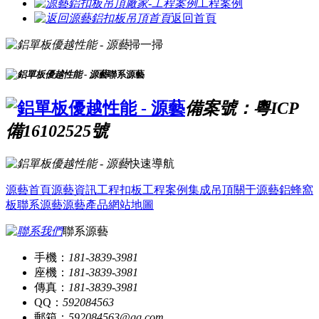
工程案例
返回首頁
掃一掃
聯系源藝
備案號：粵ICP
備16102525號
快速導航
源藝首頁
源藝資訊
工程扣板
工程案例
集成吊頂
關于源藝
鋁蜂窩
板
聯系源藝
源藝產品
網站地圖
聯系源藝
手機：
181-3839-3981
座機：
181-3839-3981
傳真：
181-3839-3981
QQ：
592084563
郵箱：
592084563@qq.com