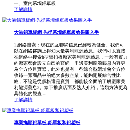
一、室內幕墻鋁單板
了解詳情
大港鋁單板網-先從幕墻鋁單板效果圖入手
1.網絡搜索：現在的互聯網信息已經較為健全。我們可
以在網絡咨詢上得知大量美利龍源藝息。我們可以直接
在網絡中搜索h型鋁扣板廠家美利龍源藝息，一般有實力
的廠家都會設立自己的官網，里邊美利龍源藝息內容更
為全方位且實際，此外也是有一些綜合型網址會全方位
收錄一類商品中的絕大多數企業，能夠開展綜合性比
較，不論是從價格還是資質上都能較全面的了解廠家美
利龍源藝息2。線下推廣店面及熟人介紹，這類方法更為
具體化的觀查 ...
了解詳情
專業撫順鋁單板-鋁單板和鋁塑板