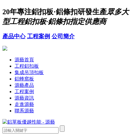
20年
專注鋁扣板·鋁條扣研發生產
眾多大
型工程鋁扣板·鋁條扣指定供應商
產品中心
工程案例
公司簡介
源藝首頁
工程鋁扣板
集成吊頂扣板
鋁蜂窩板
源藝產品
工程案例
源藝資訊
走進源藝
聯系源藝