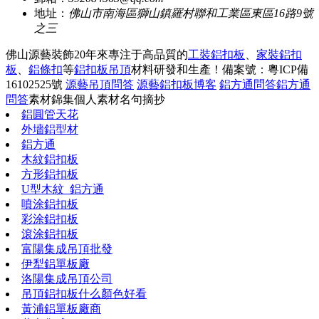
地址：
佛山市南海區獅山鎮羅村聯和工業區東區16路9號
之三
佛山源藝裝飾20年來專注于高品質的
工裝鋁扣板
、
家裝鋁扣
板
、
鋁條扣
等
鋁扣板吊頂
材料研發和生產！
備案號：粵ICP備
16102525號
源藝吊頂問答
源藝鋁扣板博客
鋁方通問答
鋁方通
問答
素材錦集
個人素材
名句摘抄
鋁圓管天花
外墻鋁型材
鋁方通
木紋鋁扣板
方形鋁扣板
U型木紋_鋁方通
噴涂鋁扣板
彩涂鋁扣板
滾涂鋁扣板
富陽集成吊頂批發
伊犁鋁單板廠
洛陽集成吊頂公司
吊頂鋁扣板什么顏色好看
黃浦鋁單板廠商