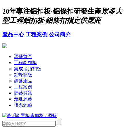
20年
專注鋁扣板·鋁條扣研發生產
眾多大
型工程鋁扣板·鋁條扣指定供應商
產品中心
工程案例
公司簡介
源藝首頁
工程鋁扣板
集成吊頂扣板
鋁蜂窩板
源藝產品
工程案例
源藝資訊
走進源藝
聯系源藝