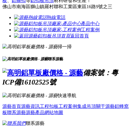
板
、
鋁條扣
等
鋁扣板吊頂
材料研發和生產！
佛山市南海區獅山鎮羅村聯和工業區東區16路9號之三
熱線電話
產品中心
工程案例
返回首頁
掃一掃
聯系源藝
備案號：粵
ICP備16102525號
快速導航
源藝首頁
源藝資訊
工程扣板
工程案例
集成吊頂
關于源藝
鋁蜂窩
板
聯系源藝
源藝產品
網站地圖
聯系源藝