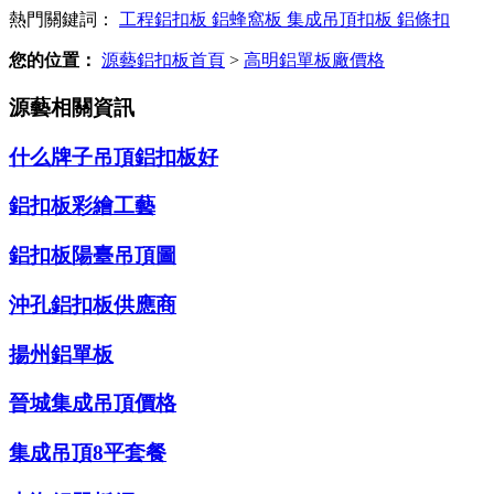
熱門關鍵詞：
工程鋁扣板
鋁蜂窩板
集成吊頂扣板
鋁條扣
您的位置：
源藝鋁扣板首頁
>
高明鋁單板廠價格
源藝相關資訊
什么牌子吊頂鋁扣板好
鋁扣板彩繪工藝
鋁扣板陽臺吊頂圖
沖孔鋁扣板供應商
揚州鋁單板
晉城集成吊頂價格
集成吊頂8平套餐