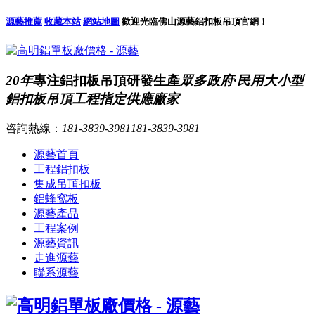
源藝推薦
收藏本站
網站地圖
歡迎光臨佛山源藝鋁扣板吊頂官網！
20年
專注鋁扣板吊頂研發生產
眾多政府·民用大小型
鋁扣板吊頂工程指定供應廠家
咨詢熱線：
181-3839-3981
181-3839-3981
源藝首頁
工程鋁扣板
集成吊頂扣板
鋁蜂窩板
源藝產品
工程案例
源藝資訊
走進源藝
聯系源藝