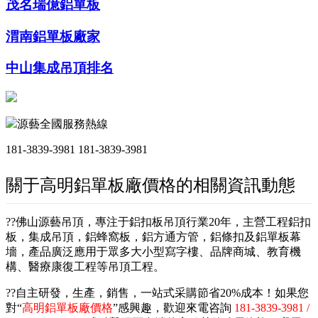
茂名瑞億鋁單板
渭南鋁單板廠家
中山集成吊頂排名
源藝全國服務熱線
181-3839-3981
181-3839-3981
關于高明鋁單板廠價格的相關資訊動態
??佛山源藝吊頂，專注于鋁扣板吊頂行業20年，主營工程鋁扣
板，集成吊頂，鋁蜂窩板，鋁方通方管，鋁條扣及鋁單板幕
墻，產品廣泛應用于眾多大小型寫字樓、品牌商城、教育機
構、醫療康復工程等吊頂工程。
??自主研發，生產，銷售，一站式采購節省20%成本！如果您
對“
高明鋁單板廠價格
”感興趣，歡迎來電咨詢
181-3839-3981 /