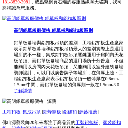
181-3839-3981
，或點擊網頁右端的客服熱線聊天咨詢，我司
將竭誠為您服務。
高明鋁單板廠價格-鋁單板和鋁扣板區別
鋁單板幕墻與鋁扣板吊頂的差別：工程鋁扣板生產廠家
表示鋁單板幕墻和鋁扣板吊頂最大的差別實際上是運用
場所的不一樣，集成鋁扣板吊頂關鍵運用于房間內天花
板吊頂。而鋁單板幕墻商品的運用場所十分普遍，不但
能夠用以房間內天花板吊頂，又能夠用以室外建筑幕墻
裝飾設計，可以用以廣告牌子等場所，在薄厚上邊：工
程鋁扣板生產廠家表示鋁扣板吊頂一般薄厚在0.6mm-
1.5mm中間，而鋁單板幕墻的薄厚則一般在1.5mm-3.0 ...
了解詳情
工程扣板
|
集成吊頂
|
鋁蜂窩板
|
鋁條扣
|
源藝推薦
|
佛山源藝裝飾20年來專注于高品質的
工裝鋁扣板
、
家裝鋁扣