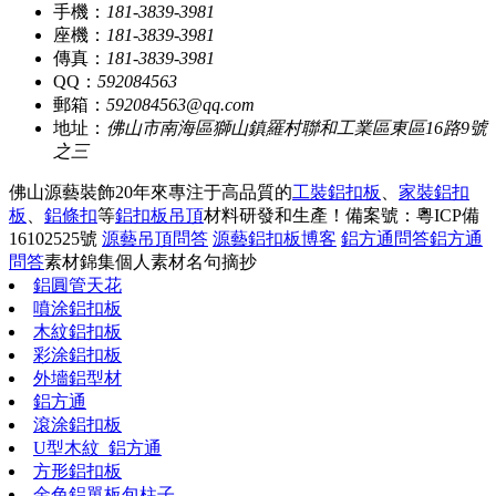
手機：
181-3839-3981
座機：
181-3839-3981
傳真：
181-3839-3981
QQ：
592084563
郵箱：
592084563@qq.com
地址：
佛山市南海區獅山鎮羅村聯和工業區東區16路9號
之三
佛山源藝裝飾20年來專注于高品質的
工裝鋁扣板
、
家裝鋁扣
板
、
鋁條扣
等
鋁扣板吊頂
材料研發和生產！
備案號：粵ICP備
16102525號
源藝吊頂問答
源藝鋁扣板博客
鋁方通問答
鋁方通
問答
素材錦集
個人素材
名句摘抄
鋁圓管天花
噴涂鋁扣板
木紋鋁扣板
彩涂鋁扣板
外墻鋁型材
鋁方通
滾涂鋁扣板
U型木紋_鋁方通
方形鋁扣板
金色鋁單板包柱子