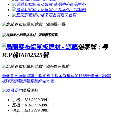
產品中心
工程案例
返回首頁
掃一掃
聯系源藝
備案號：粵
ICP備16102525號
快速導航
源藝首頁
源藝資訊
工程扣板
工程案例
集成吊頂
關于源藝
鋁蜂窩
板
聯系源藝
源藝產品
網站地圖
聯系源藝
手機：
181-3839-3981
座機：
181-3839-3981
傳真：
181-3839-3981