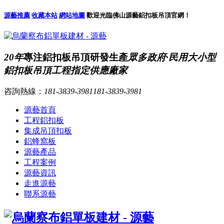
源藝推薦
收藏本站
網站地圖
歡迎光臨佛山源藝鋁扣板吊頂官網！
20年
專注鋁扣板吊頂研發生產
眾多政府·民用大小型
鋁扣板吊頂工程指定供應廠家
咨詢熱線：
181-3839-3981
181-3839-3981
源藝首頁
工程鋁扣板
集成吊頂扣板
鋁蜂窩板
源藝產品
工程案例
源藝資訊
走進源藝
聯系源藝