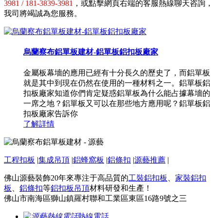
3981 / 181-3839-3981
，或點擊網頁右端的客服熱線聊天咨詢，
我司將竭誠為您服務。
烏蘭察布鋁單板建材-鋁單板鋁扣板廠家
金屬板幕墻的應用已經有十分長久的歷史了，而鋁單板
就是其中到現在仍然在使用的一種材料之一。鋁單板鋁
扣板廠家知道你們肯定疑惑鋁單板為什么能占據幕墻的
一席之地？鋁單板又可以在那些地方應用呢？鋁單板鋁
扣板廠家告訴你
了解詳情
工程扣板
|
集成吊頂
|
鋁蜂窩板
|
鋁條扣
|
源藝推薦
|
佛山源藝裝飾20年來專注于高品質的
工裝鋁扣板
、
家裝鋁扣
板
、
鋁條扣
等
鋁扣板吊頂
材料研發和生產！
佛山市南海區獅山鎮羅村聯和工業區東區16路9號之三
熱線電話