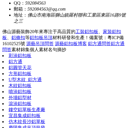
QQ：
592084563
郵箱：
592084563@qq.com
地址：
佛山市南海區獅山鎮羅村聯和工業區東區16路9號
之三
佛山源藝裝飾20年來專注于高品質的
工裝鋁扣板
、
家裝鋁扣
板
、
鋁條扣
等
鋁扣板吊頂
材料研發和生產！
備案號：粵ICP備
16102525號
源藝吊頂問答
源藝鋁扣板博客
鋁方通問答
鋁方通
問答
素材錦集
個人素材
名句摘抄
彩涂鋁扣板
鋁方通
鋁圓管天花
方形鋁扣板
U型木紋_鋁方通
木紋鋁扣板
噴涂鋁扣板
外墻鋁型材
滾涂鋁扣板
鏤空鋁單板生產廠
宜昌集成鋁扣板
仿木紋長沙鋁單板
慶陽集成吊頂批發