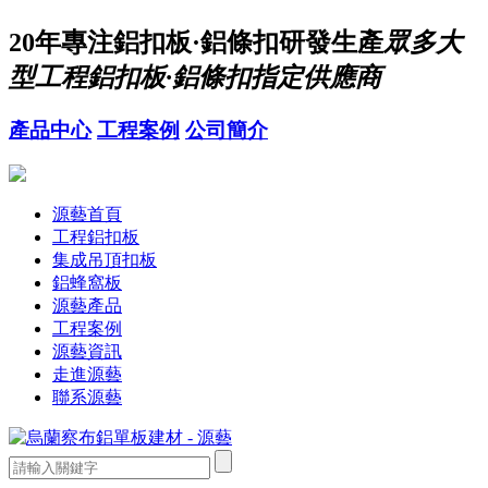
20年
專注鋁扣板·鋁條扣研發生產
眾多大
型工程鋁扣板·鋁條扣指定供應商
產品中心
工程案例
公司簡介
源藝首頁
工程鋁扣板
集成吊頂扣板
鋁蜂窩板
源藝產品
工程案例
源藝資訊
走進源藝
聯系源藝