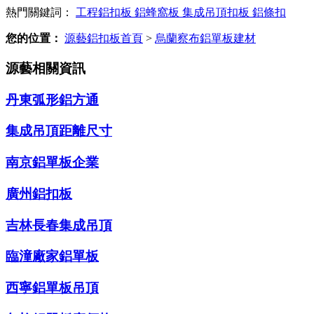
熱門關鍵詞：
工程鋁扣板
鋁蜂窩板
集成吊頂扣板
鋁條扣
您的位置：
源藝鋁扣板首頁
>
烏蘭察布鋁單板建材
源藝相關資訊
丹東弧形鋁方通
集成吊頂距離尺寸
南京鋁單板企業
廣州鋁扣板
吉林長春集成吊頂
臨潼廠家鋁單板
西寧鋁單板吊頂