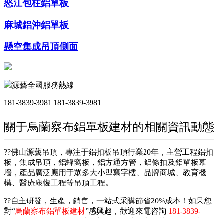
怒江包柱鋁單板
麻城鋁沖鋁單板
懸空集成吊頂側面
源藝全國服務熱線
181-3839-3981
181-3839-3981
關于烏蘭察布鋁單板建材的相關資訊動態
??佛山源藝吊頂，專注于鋁扣板吊頂行業20年，主營工程鋁扣
板，集成吊頂，鋁蜂窩板，鋁方通方管，鋁條扣及鋁單板幕
墻，產品廣泛應用于眾多大小型寫字樓、品牌商城、教育機
構、醫療康復工程等吊頂工程。
??自主研發，生產，銷售，一站式采購節省20%成本！如果您
對“
烏蘭察布鋁單板建材
”感興趣，歡迎來電咨詢
181-3839-