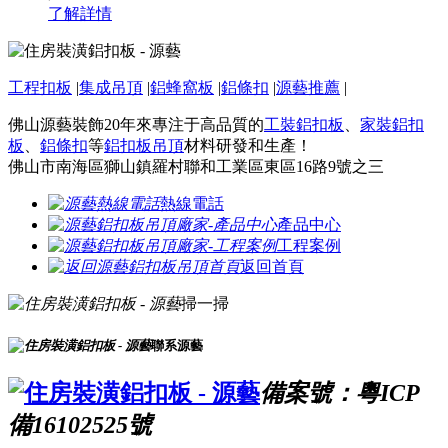
了解詳情
工程扣板
|
集成吊頂
|
鋁蜂窩板
|
鋁條扣
|
源藝推薦
|
佛山源藝裝飾20年來專注于高品質的
工裝鋁扣板
、
家裝鋁扣
板
、
鋁條扣
等
鋁扣板吊頂
材料研發和生產！
佛山市南海區獅山鎮羅村聯和工業區東區16路9號之三
熱線電話
產品中心
工程案例
返回首頁
掃一掃
聯系源藝
備案號：粵ICP
備16102525號