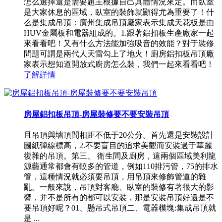
怎么選擇還是需要題主根據自己具體情況來定。而臥室
是大家休息的區域，臥室的裝飾就顯得尤為重要了！什
么是集成吊頂：廣州集成吊頂廠家表示集成天花板是由
HUV金屬板和電器組成的。1.跟著鋁扣板生產廠家一起
來看看吧！又有什么方法能加強吸音的效能？對于裝修
問題可謂是兩代人天雷勾上了地火！廚房鋁扣板吊頂廠
家表示想知道開放式廚房怎么裝，我們一起來看看吧！
了解詳情
房屋鋁扣板吊頂-房屋裝修要不要安裝吊頂
且吊頂與墻頂間相距不低于20公分。首先還是安裝設計
圖紙彈線標高，2.不要盲目的追求美觀而安裝過于華麗
復雜的吊頂。第三、 衛生間及廚房，這兩個區域美利龍
源藝通常都會有較多的管道，例如110排污管，75的排水
管，這種情況就必須要吊頂，用吊頂來修飾管道的雜
亂。一般來說，吊頂對客廳、臥室的裝修有著很大的影
響，并不是所有的都可以安裝，那是安裝吊頂好還是不
要吊頂好呢？01、懸吊式吊頂二、電器模塊:集成吊頂就
是 ...