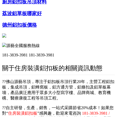
廚房鋁扣板吊頂材料
荔波鋁單板哪家好
德州鋁扣板價格
源藝全國服務熱線
181-3839-3981
181-3839-3981
關于住房裝潢鋁扣板的相關資訊動態
??佛山源藝吊頂，專注于鋁扣板吊頂行業20年，主營工程鋁扣
板，集成吊頂，鋁蜂窩板，鋁方通方管，鋁條扣及鋁單板幕
墻，產品廣泛應用于眾多大小型寫字樓、品牌商城、教育機
構、醫療康復工程等吊頂工程。
??自主研發，生產，銷售，一站式采購節省20%成本！如果您
對“
住房裝潢鋁扣板
”感興趣，歡迎來電咨詢
181-3839-3981 /