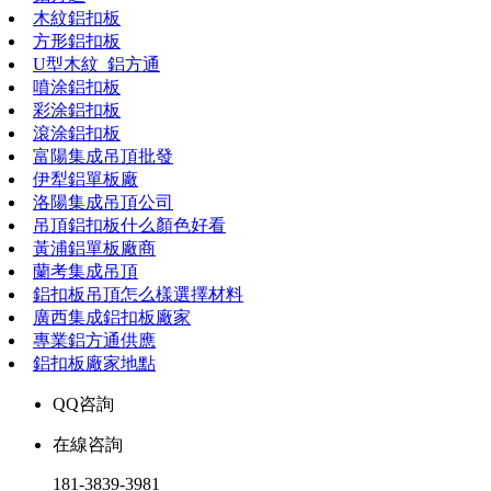
木紋鋁扣板
方形鋁扣板
U型木紋_鋁方通
噴涂鋁扣板
彩涂鋁扣板
滾涂鋁扣板
富陽集成吊頂批發
伊犁鋁單板廠
洛陽集成吊頂公司
吊頂鋁扣板什么顏色好看
黃浦鋁單板廠商
蘭考集成吊頂
鋁扣板吊頂怎么樣選擇材料
廣西集成鋁扣板廠家
專業鋁方通供應
鋁扣板廠家地點
QQ咨詢
在線咨詢
181-3839-3981