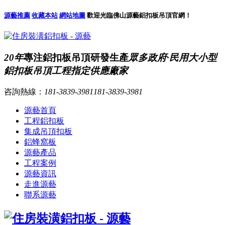
源藝推薦
收藏本站
網站地圖
歡迎光臨佛山源藝鋁扣板吊頂官網！
20年
專注鋁扣板吊頂研發生產
眾多政府·民用大小型
鋁扣板吊頂工程指定供應廠家
咨詢熱線：
181-3839-3981
181-3839-3981
源藝首頁
工程鋁扣板
集成吊頂扣板
鋁蜂窩板
源藝產品
工程案例
源藝資訊
走進源藝
聯系源藝