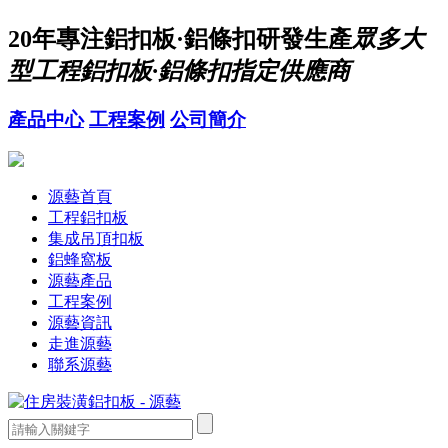
20年
專注鋁扣板·鋁條扣研發生產
眾多大
型工程鋁扣板·鋁條扣指定供應商
產品中心
工程案例
公司簡介
源藝首頁
工程鋁扣板
集成吊頂扣板
鋁蜂窩板
源藝產品
工程案例
源藝資訊
走進源藝
聯系源藝