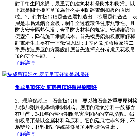
對于衛生間來講，最重要的建筑材料是防水和防滑。以
上就是關于機房吊頂為什么要用防靜電鋁扣板的原因
啦。3、鋁扣板吊頂是全金屬打造出，芯層是鋁合金，表
層是非易燃鋁合金板，制作全過程環保健康無毒性、且
防火安全隔熱保溫，合乎防火材料的規定。安裝維護簡
便靈活，降低施工維護成本。首先機房鋁扣板廠家解釋
靜電產生主要有一下幾個原因：1.室內鋁扣板廠家講二
手房改造房屋的方案設計應首先選擇充分考慮天花板吊
頂的安全性能。 ...
了解詳情
集成吊頂好次-廚房吊頂好還是刷墻好
3、環境保護上。石膏板吊頂，要以熟石膏為重要原料摻
加添加劑與化學纖維制制成。應用的建筑涂料一般都含
有甲醛，3-11年的蒸發期限危害房間內的空氣指數。鋁
扣板吊頂是以金屬材料為原料。它的延展性非常好，不
易變形，材料相對傳統裝修吊頂用料環保健康，
了解詳情