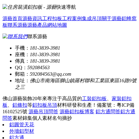
快速導航
源藝首頁
源藝資訊
工程扣板
工程案例
集成吊頂
關于源藝
鋁蜂窩
板
聯系源藝
源藝產品
網站地圖
聯系源藝
手機：
181-3839-3981
座機：
181-3839-3981
傳真：
181-3839-3981
QQ：
592084563
郵箱：
592084563@qq.com
地址：
佛山市南海區獅山鎮羅村聯和工業區東區16路9號
之三
佛山源藝裝飾20年來專注于高品質的
工裝鋁扣板
、
家裝鋁扣
板
、
鋁條扣
等
鋁扣板吊頂
材料研發和生產！
備案號：粵ICP備
16102525號
源藝吊頂問答
源藝鋁扣板博客
鋁方通問答
鋁方通
問答
素材錦集
個人素材
名句摘抄
鋁圓管天花
外墻鋁型材
鋁方通