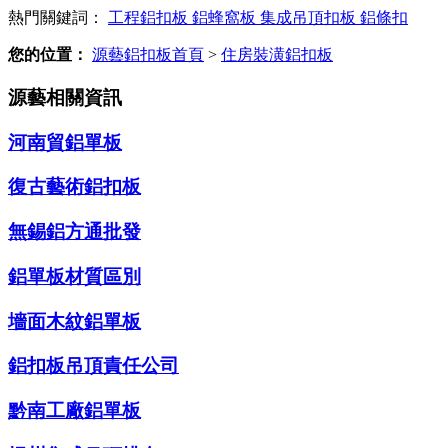
熱門關鍵詞：
工程鋁扣板
鋁蜂窩板
集成吊頂扣板
鋁條扣
您的位置：
源藝鋁扣板首頁
>
住房裝潢鋁扣板
源藝相關資訊
河南貿鋁單板
復古藝術鋁扣板
無錫鋁方通批發
鋁單板材質區別
墻面木紋鋁單板
鋁扣板吊頂責任公司
黔南工廠鋁單板