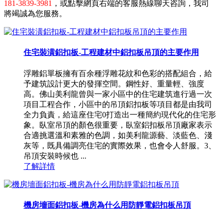
181-3839-3981
，或點擊網頁右端的客服熱線聊天咨詢，我司
將竭誠為您服務。
住宅裝潢鋁扣板-工程建材中鋁扣板吊頂的主要作用
浮雕鋁單板擁有百余種浮雕花紋和色彩的搭配組合，給
予建筑設計更大的發揮空間。鋼性好、重量輕、強度
高。佛山美利龍曾與一家小區中的住宅建筑進行過一次
項目工程合作，小區中的吊頂鋁扣板等項目都是由我司
全力負責，給這座住宅0打造出一種簡約現代化的住宅形
象。臥室吊頂的顏色很重要，臥室鋁扣板吊頂廠家表示
合適挑選溫和素雅的色調，如美利龍源藝、淡藍色、淺
灰等，既具備調亮住宅的實際效果，也會令人舒服。3、
吊頂安裝時候也 ...
了解詳情
機房墻面鋁扣板-機房為什么用防靜電鋁扣板吊頂