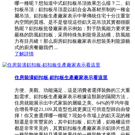
哪一種呢？想知道中式鋁扣板吊頂效果怎么樣？二、鋁
扣板吊頂：鋁扣板吊頂是以鋁合金為基材所制的一種金
屬吊頂。鋁扣板生產廠家表示中華傳統住宅十分注重室
內空間的質感。是不是發現這些鋁天花吊頂其實都很眼
熟呢？鋁扣板批發廠家表示例如：對于防風能力要求更
嚴格的防風鋁扣板，采用特殊魚刺龍骨及結構，防風能
力有目共睹！那么廚房鋁扣板廠家表示想裝美利龍源藝
式的廚房餐廳我們 ...
了解詳情
住房裝潢鋁扣板-鋁扣板生產廠家表示看這里
方便、美觀、功能滿足，這是消費者選擇裝飾的三大重
點需求。鋁扣板生產廠家表示根據這類新的隔開方法，
住房就能展示出中式家裝的層級之美。64%的平均年復
合增長率從21,109.其造型也就更廣泛可供造型師自由發
揮！你又會選擇哪一種呢？現如今市場上的鋁天花的種
類還是非常豐富的，其中鋁扣板，鋁方通，鋁格柵這些
都是非常常見的，其實鋁扣板生產廠家表示鋁掛片也是
一種裝飾效果好且通風效果佳的一種裝飾才來哦。分板