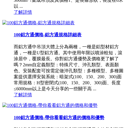
300mm*?集成吊頂及其價格1、是長條形狀，長度在6米
以 ...
了解詳情
100鋁方通價格-鋁方通規格詳細表
而鋁方通中吊頂大體上分為兩種，一種是鋁型材鋁方
通，一種是U型鋁方通。其中使用年限以噴涂較短，滾
涂居中，覆膜最長。你對鋁方通優勢及價格更了解了
嗎？2mm自定義類型：特殊尺寸、沖孔類型、表面顏
色、安裝配套可按需定做沖孔類型：多種模型、多種圖
案提供選擇安裝系統：暗架式(100、150、200、300)面
常用規格：H型密閉式(100、150、200、300)面、長度
≤6000mm以上是今天分享的一些關于高 ...
了解詳情
100鋁方通價格-帶你看看鋁方通的價格和優勢