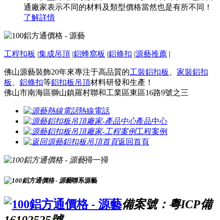
通廠家表示不同的材料及類型價格當然也是有所不同！
了解詳情
工程扣板
|
集成吊頂
|
鋁蜂窩板
|
鋁條扣
|
源藝推薦
|
佛山源藝裝飾20年來專注于高品質的
工裝鋁扣板
、
家裝鋁扣
板
、
鋁條扣
等
鋁扣板吊頂
材料研發和生產！
佛山市南海區獅山鎮羅村聯和工業區東區16路9號之三
熱線電話
產品中心
工程案例
返回首頁
掃一掃
聯系源藝
備案號：粵ICP備
16102525號