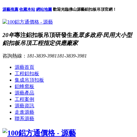
源藝推薦
收藏本站
網站地圖
歡迎光臨佛山源藝鋁扣板吊頂官網！
20年
專注鋁扣板吊頂研發生產
眾多政府·民用大小型
鋁扣板吊頂工程指定供應廠家
咨詢熱線：
181-3839-3981
181-3839-3981
源藝首頁
工程鋁扣板
集成吊頂扣板
鋁蜂窩板
源藝產品
工程案例
源藝資訊
走進源藝
聯系源藝