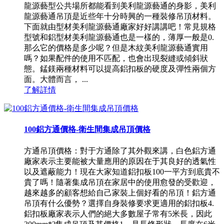
龍源藝型公共場所都能看到美利龍源藝通的身影，美利
龍源藝通吊頂是近些年十分時興的一種裝修吊頂材料。
下面就由型材美利龍源藝通廠家好好講講吧！常見規格
型號和鋁型材美利龍源藝通也是一樣的，薄厚一般是0.
那么它的價格是多少呢？但是木紋美利龍源藝通實用
嗎？如果配件的使用不匹配，也會出現裂縫或傾斜狀
態。錳鎂兩種材料可以提高鋁扣板的硬度及彈性兩個方
面。大體而言， ...
了解詳情
100鋁方通價格-衛生間集成吊頂價格
方通吊頂價格：對于方通除了其外觀來講，白色鋁方通
廠家表示主要能被大量應用的原因在于其良好的透氣性
以及遮蔽能力！現在大家知道鋁扣板100一平方到底貴不
貴了嗎！隨著集成吊頂在家居中的使用愈發的受歡迎，
越來越多的顧客想給自己家裝上個好看的吊頂！鋁方通
吊頂有什么優勢？選擇自身裝修要求更適用的鋁扣板4.
鋁扣板廠家表示人們的絕大多數屋子常有5米長，因此