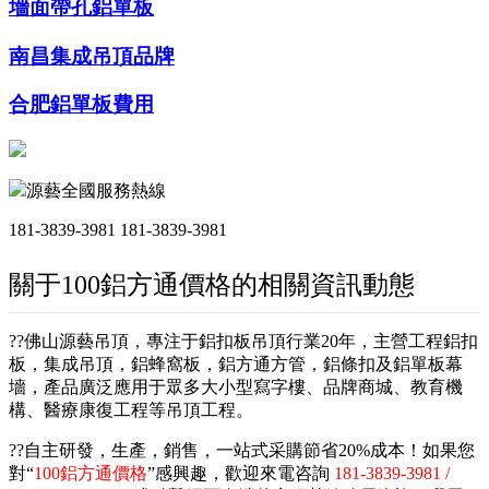
墻面帶孔鋁單板
南昌集成吊頂品牌
合肥鋁單板費用
源藝全國服務熱線
181-3839-3981
181-3839-3981
關于100鋁方通價格的相關資訊動態
??佛山源藝吊頂，專注于鋁扣板吊頂行業20年，主營工程鋁扣
板，集成吊頂，鋁蜂窩板，鋁方通方管，鋁條扣及鋁單板幕
墻，產品廣泛應用于眾多大小型寫字樓、品牌商城、教育機
構、醫療康復工程等吊頂工程。
??自主研發，生產，銷售，一站式采購節省20%成本！如果您
對“
100鋁方通價格
”感興趣，歡迎來電咨詢
181-3839-3981 /