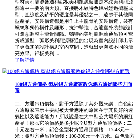
型材美利龍源藝通和鋁板美利龍源藝通是木紋美利龍源
藝通中主要的兩大類。直接將木紋特色鋁材經過擠壓成
型，直線度及鏟平的硬度是其優點之一。遠超于其他同
型產品。安裝構造都是用作上主龍骨的安裝構造，裝有
螺絲和獨特構件及錘形，抗沖擊強，合適室外裝飾設計
可隨意調整主龍骨間隔。獨特的美利龍源藝通吊頂可彎
折成弧型，弧形美利龍源藝通的出現為室內設計師出示
了更寬闊的設計構思室內空間，造就出更與眾不同的漂
亮效果。鋁板美利 ...
了解詳情
100鋁方通價格-型材鋁方通廠家教你鋁方通從哪些方面
選
二、方通吊頂價格：對于方通除了其外觀來講，白色鋁
方通廠家表示主要能被大量應用的原因在于其良好的透
氣性以及遮蔽能力！所以說是在大中型公共場所的網紅
產品！那么它的價格是多少呢？U型方通吊頂價格：二
十元左右一米；鋁合金型材方通吊頂價格：15-48元一
米；弧型方通吊頂價錢：100-300元一平方米。白色鋁方