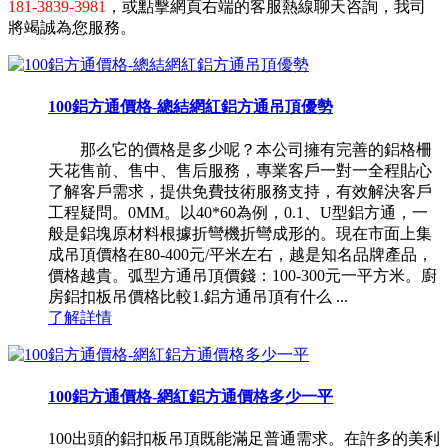
181-3839-3981
，或點擊網頁右端的客服熱線聊天咨詢，我司
將竭誠為您服務。
100鋁方通價格-總結網紅鋁方通吊頂優勢
那么它的價格是多少呢？本公司擁有完善的鋁格柵
天花售前、售中、售后服務，專業客戶一對一全程貼心
了解客戶需求，提供免費技術服務支持，有效解決客戶
工程疑問。0MM。以40*60為例，0.1、U型鋁方通，一
般是鋁塊原材料根據折彎機折彎成形的。現在市面上集
成吊頂價格在80-400元/平米左右，越是知名品牌產品，
價格越貴。弧型方通吊頂價錢：100-300元一平方米。廚
房鋁扣板吊價格比較1.鋁方通吊頂有什么 ...
了解詳情
100鋁方通價格-網紅鋁方通價格多少一平
100出頭的鋁扣板吊頂既能滿足普通需求。在許多的美利