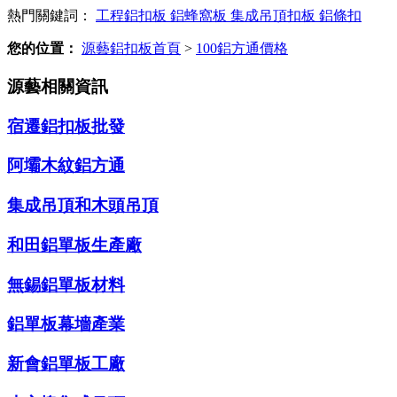
熱門關鍵詞：
工程鋁扣板
鋁蜂窩板
集成吊頂扣板
鋁條扣
您的位置：
源藝鋁扣板首頁
>
100鋁方通價格
源藝相關資訊
宿遷鋁扣板批發
阿壩木紋鋁方通
集成吊頂和木頭吊頂
和田鋁單板生產廠
無錫鋁單板材料
鋁單板幕墻產業
新會鋁單板工廠