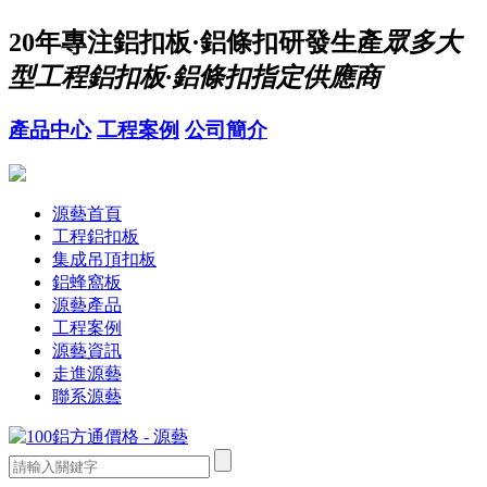
20年
專注鋁扣板·鋁條扣研發生產
眾多大
型工程鋁扣板·鋁條扣指定供應商
產品中心
工程案例
公司簡介
源藝首頁
工程鋁扣板
集成吊頂扣板
鋁蜂窩板
源藝產品
工程案例
源藝資訊
走進源藝
聯系源藝