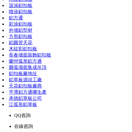
滾涂鋁扣板
噴涂鋁扣板
鋁方通
彩涂鋁扣板
外墻鋁型材
方形鋁扣板
鋁圓管天花
木紋彩鋁扣板
長春墻面裝飾鋁扣板
蘭州弧形鋁方通
圓弧墻面集成吊頂
鋁扣板廠地址
鋁單板源頭工廠
天花鋁扣板廠商
平潭鋁方通哪生產
承德鋁單板公司
江弧形鋁單板
QQ咨詢
在線咨詢