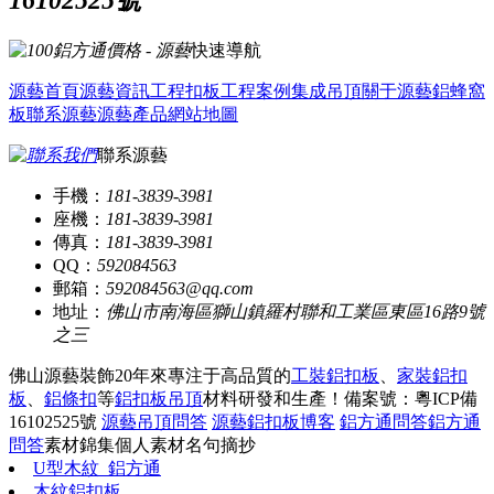
快速導航
源藝首頁
源藝資訊
工程扣板
工程案例
集成吊頂
關于源藝
鋁蜂窩
板
聯系源藝
源藝產品
網站地圖
聯系源藝
手機：
181-3839-3981
座機：
181-3839-3981
傳真：
181-3839-3981
QQ：
592084563
郵箱：
592084563@qq.com
地址：
佛山市南海區獅山鎮羅村聯和工業區東區16路9號
之三
佛山源藝裝飾20年來專注于高品質的
工裝鋁扣板
、
家裝鋁扣
板
、
鋁條扣
等
鋁扣板吊頂
材料研發和生產！
備案號：粵ICP備
16102525號
源藝吊頂問答
源藝鋁扣板博客
鋁方通問答
鋁方通
問答
素材錦集
個人素材
名句摘抄
U型木紋_鋁方通
木紋鋁扣板