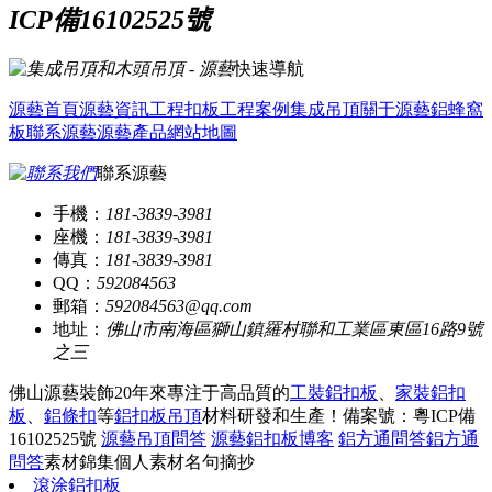
ICP備16102525號
快速導航
源藝首頁
源藝資訊
工程扣板
工程案例
集成吊頂
關于源藝
鋁蜂窩
板
聯系源藝
源藝產品
網站地圖
聯系源藝
手機：
181-3839-3981
座機：
181-3839-3981
傳真：
181-3839-3981
QQ：
592084563
郵箱：
592084563@qq.com
地址：
佛山市南海區獅山鎮羅村聯和工業區東區16路9號
之三
佛山源藝裝飾20年來專注于高品質的
工裝鋁扣板
、
家裝鋁扣
板
、
鋁條扣
等
鋁扣板吊頂
材料研發和生產！
備案號：粵ICP備
16102525號
源藝吊頂問答
源藝鋁扣板博客
鋁方通問答
鋁方通
問答
素材錦集
個人素材
名句摘抄
滾涂鋁扣板