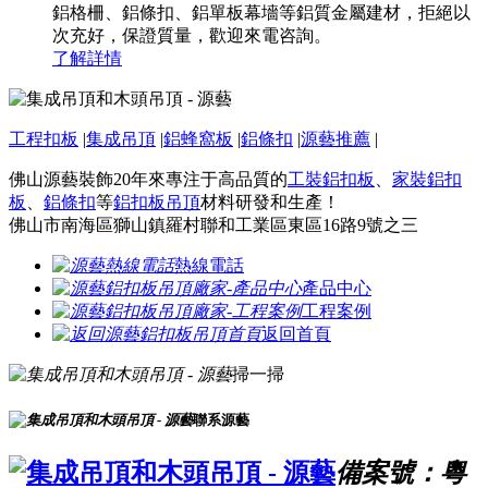
鋁格柵、鋁條扣、鋁單板幕墻等鋁質金屬建材，拒絕以
次充好，保證質量，歡迎來電咨詢。
了解詳情
工程扣板
|
集成吊頂
|
鋁蜂窩板
|
鋁條扣
|
源藝推薦
|
佛山源藝裝飾20年來專注于高品質的
工裝鋁扣板
、
家裝鋁扣
板
、
鋁條扣
等
鋁扣板吊頂
材料研發和生產！
佛山市南海區獅山鎮羅村聯和工業區東區16路9號之三
熱線電話
產品中心
工程案例
返回首頁
掃一掃
聯系源藝
備案號：粵