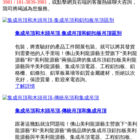
3981 / 181-3839-3981
，或點擊網頁右端的客服熱線聊天咨詢，
我司將竭誠為您服務。
集成吊頂和木頭吊頂-集成吊頂和鋁扣板吊頂區別
包裝，將查驗好的產品工件開展包裝。就可以將其發貨
到需要他的人手里啦！佛山美利龍源藝主營旗下“美利龍
源藝”和“美利龍源藝”兩個品牌的集成吊頂鋁扣板美利龍
源藝與半美利龍源藝、集成吊頂電器、工程鋁扣板、鋁
格柵、鋁條扣、鋁單板幕墻等鋁質金屬建材，拒絕以次
充好，保證質量，歡迎來電咨詢。
了解詳情
集成吊頂和木頭吊頂-傳統吊頂和集成吊頂
跟著這幾點就沒問題啦！佛山美利龍源藝主營旗下“美利
龍源藝”和“美利龍源藝”兩個品牌的集成吊頂鋁扣板美利
龍源藝與半美利龍源藝、集成吊頂電器、工程鋁扣板、