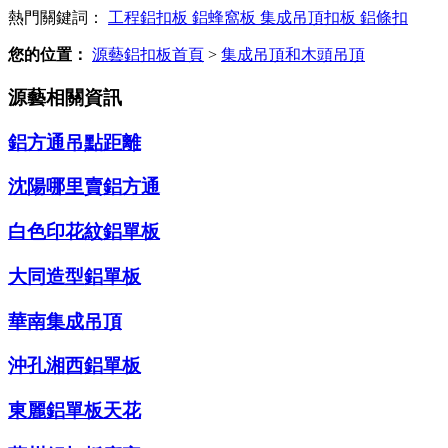
熱門關鍵詞：
工程鋁扣板
鋁蜂窩板
集成吊頂扣板
鋁條扣
您的位置：
源藝鋁扣板首頁
>
集成吊頂和木頭吊頂
源藝相關資訊
鋁方通吊點距離
沈陽哪里賣鋁方通
白色印花紋鋁單板
大同造型鋁單板
華南集成吊頂
沖孔湘西鋁單板
東麗鋁單板天花