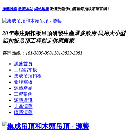
源藝推薦
收藏本站
網站地圖
歡迎光臨佛山源藝鋁扣板吊頂官網！
20年
專注鋁扣板吊頂研發生產
眾多政府·民用大小型
鋁扣板吊頂工程指定供應廠家
咨詢熱線：
181-3839-3981
181-3839-3981
源藝首頁
工程鋁扣板
集成吊頂扣板
鋁蜂窩板
源藝產品
工程案例
源藝資訊
走進源藝
聯系源藝