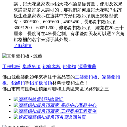
講，鋁天花廠家表示鋁天花不論是從質量，使用及效果
來講都是許多人認可的，那我們如何選鋁天花呢？鋁扣
板生產廠家表示在這其中方形鋁板吊頂廣泛規格型號
有：300*300，600*600，450*450，長形鋁扣板吊頂：
300*1200，600*1200，條形鋁扣板吊頂：總寬在20-三十
厘米，長度可在4米長定制。有哪些鋁天花可以選？六角
鋁格柵的名字來源于其外觀 ...
了解詳情
工程扣板
|
集成吊頂
|
鋁蜂窩板
|
鋁條扣
|
源藝推薦
|
佛山源藝裝飾20年來專注于高品質的
工裝鋁扣板
、
家裝鋁扣
板
、
鋁條扣
等
鋁扣板吊頂
材料研發和生產！
佛山市南海區獅山鎮羅村聯和工業區東區16路9號之三
熱線電話
產品中心
工程案例
返回首頁