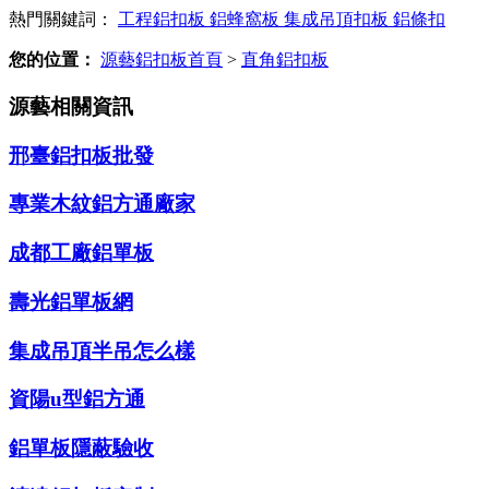
熱門關鍵詞：
工程鋁扣板
鋁蜂窩板
集成吊頂扣板
鋁條扣
您的位置：
源藝鋁扣板首頁
>
直角鋁扣板
源藝相關資訊
邢臺鋁扣板批發
專業木紋鋁方通廠家
成都工廠鋁單板
壽光鋁單板網
集成吊頂半吊怎么樣
資陽u型鋁方通
鋁單板隱蔽驗收