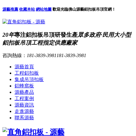
源藝推薦
收藏本站
網站地圖
歡迎光臨佛山源藝鋁扣板吊頂官網！
20年
專注鋁扣板吊頂研發生產
眾多政府·民用大小型
鋁扣板吊頂工程指定供應廠家
咨詢熱線：
181-3839-3981
181-3839-3981
源藝首頁
工程鋁扣板
集成吊頂扣板
鋁蜂窩板
源藝產品
工程案例
源藝資訊
走進源藝
聯系源藝