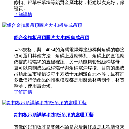
條扣、鋁單板幕墻等鋁質金屬建材，拒絕以次充好，保
證質 ...
了解詳情
鋁合金扣板吊頂圖片大-扣板集成吊頂
→?8規格，與∟40×4的角碼電焊焊接絲桿與角碼的聯接
也可選用其他方法，角碼上還應轉孔，角碼上的直徑應
依據膨脹螺絲的直徑確認，另一頭能夠套出絲桿螺母，
還可以買制成品絲桿螺母與角碼電焊焊接。目前的集成
吊頂產品市場價從每平方幾十元到幾百元不等，且有許
多低價特價產品的扣板模塊都是用廢舊材料制作，材質
輕薄，使用壽命短。
了解詳情
鋁扣板吊頂詳解-鋁扣板吊頂的處理工藝
質優的鋁扣板才是關鍵不論是家居裝修還是工程裝修來