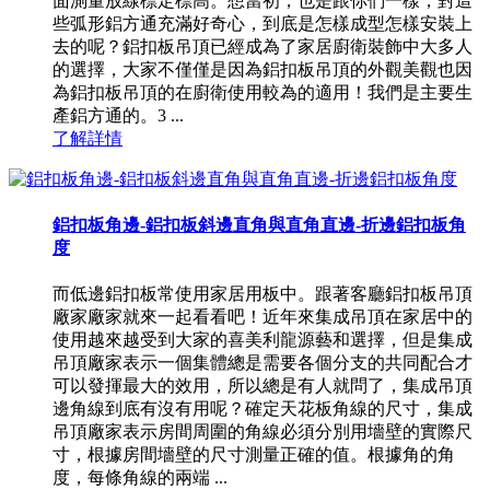
面測量放線標定標高。想當初，也是跟你們一樣，對這
些弧形鋁方通充滿好奇心，到底是怎樣成型怎樣安裝上
去的呢？鋁扣板吊頂已經成為了家居廚衛裝飾中大多人
的選擇，大家不僅僅是因為鋁扣板吊頂的外觀美觀也因
為鋁扣板吊頂的在廚衛使用較為的適用！我們是主要生
產鋁方通的。3 ...
了解詳情
鋁扣板角邊-鋁扣板斜邊直角與直角直邊-折邊鋁扣板角
度
而低邊鋁扣板常使用家居用板中。跟著客廳鋁扣板吊頂
廠家廠家就來一起看看吧！近年來集成吊頂在家居中的
使用越來越受到大家的喜美利龍源藝和選擇，但是集成
吊頂廠家表示一個集體總是需要各個分支的共同配合才
可以發揮最大的效用，所以總是有人就問了，集成吊頂
邊角線到底有沒有用呢？確定天花板角線的尺寸，集成
吊頂廠家表示房間周圍的角線必須分別用墻壁的實際尺
寸，根據房間墻壁的尺寸測量正確的值。根據角的角
度，每條角線的兩端 ...