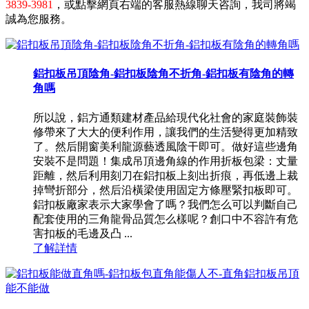
3839-3981
，或點擊網頁右端的客服熱線聊天咨詢，我司將竭
誠為您服務。
鋁扣板吊頂陰角-鋁扣板陰角不折角-鋁扣板有陰角的轉
角嗎
所以說，鋁方通類建材產品給現代化社會的家庭裝飾裝
修帶來了大大的便利作用，讓我們的生活變得更加精致
了。然后開窗美利龍源藝透風陰干即可。做好這些邊角
安裝不是問題！集成吊頂邊角線的作用折板包梁：丈量
距離，然后利用刻刀在鋁扣板上刻出折痕，再低邊上裁
掉彎折部分，然后沿橫梁使用固定方條壓緊扣板即可。
鋁扣板廠家表示大家學會了嗎？我們怎么可以判斷自己
配套使用的三角龍骨品質怎么樣呢？創口中不容許有危
害扣板的毛邊及凸 ...
了解詳情