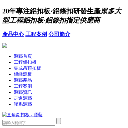
20年
專注鋁扣板·鋁條扣研發生產
眾多大
型工程鋁扣板·鋁條扣指定供應商
產品中心
工程案例
公司簡介
源藝首頁
工程鋁扣板
集成吊頂扣板
鋁蜂窩板
源藝產品
工程案例
源藝資訊
走進源藝
聯系源藝