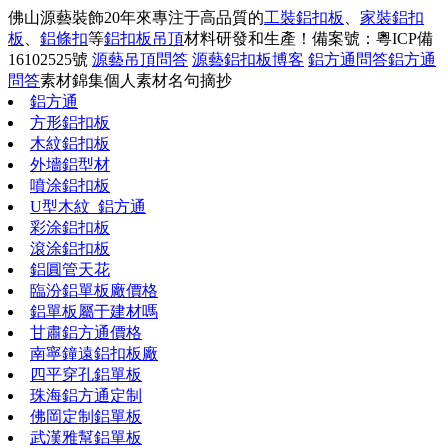
佛山源藝裝飾20年來專注于高品質的
工裝鋁扣板
、
家裝鋁扣
板
、
鋁條扣
等
鋁扣板吊頂
材料研發和生產！
備案號：粵ICP備
16102525號
源藝吊頂問答
源藝鋁扣板博客
鋁方通問答
鋁方通
問答
素材錦集
個人素材
名句摘抄
鋁方通
方形鋁扣板
木紋鋁扣板
外墻鋁型材
噴涂鋁扣板
U型木紋_鋁方通
彩涂鋁扣板
滾涂鋁扣板
鋁圓管天花
臨汾鋁單板廠價格
鋁單板屬于建材嗎
甘肅鋁方通價格
南寧鐘遠鋁扣板廠
四平穿孔鋁單板
珠海鋁方通定制
佛岡定制鋁單板
武漢雅幫鋁單板