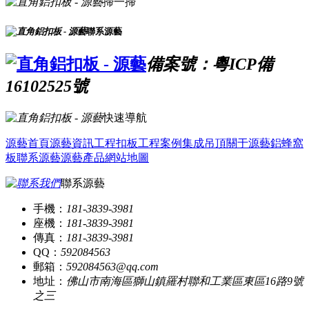
掃一掃
聯系源藝
備案號：粵ICP備
16102525號
快速導航
源藝首頁
源藝資訊
工程扣板
工程案例
集成吊頂
關于源藝
鋁蜂窩
板
聯系源藝
源藝產品
網站地圖
聯系源藝
手機：
181-3839-3981
座機：
181-3839-3981
傳真：
181-3839-3981
QQ：
592084563
郵箱：
592084563@qq.com
地址：
佛山市南海區獅山鎮羅村聯和工業區東區16路9號
之三