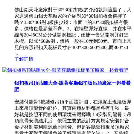
佛山鋁天花廠家對于30*30鋁扣板的介紹就到這里了，大
家通過佛山鋁天花廠家的介紹對30*30鋁扣板會選擇了
嗎？3.30*30鋁扣板多少錢：市面上的30*30鋁扣板有很
多，價格也是參差不齊。2、在墻壁彈好直線，并在水平
線每20-45CM公分做開洞標記，便捷一會兒開洞并釘進
木楔。以40*60為例，價格一般在10元到50元。市面上常
見的方形鋁扣天花板尺寸在300*300,600*600,,而300*30
...
了解詳情
鋁扣板吊頂貼圖大全-跟著客廳鋁扣板吊頂廠家一起看看
吧
安裝付龍骨?按裝修吊頂平面設計圖，在混泥土現澆板彈
出來吊頂龍骨的部位。其實兩種材料都是各有千秋，最
好就是按照不同的使用環境來選擇哦！4安裝副龍骨：吊
頂龍骨安裝結束后，依照主要的設計方案規定安裝鋁合
金型材制美利龍源藝副龍骨。但是客廳鋁扣板吊頂廠家
表示大家對于鋁邊角的了解還是有所欠缺！ 2、安裝解