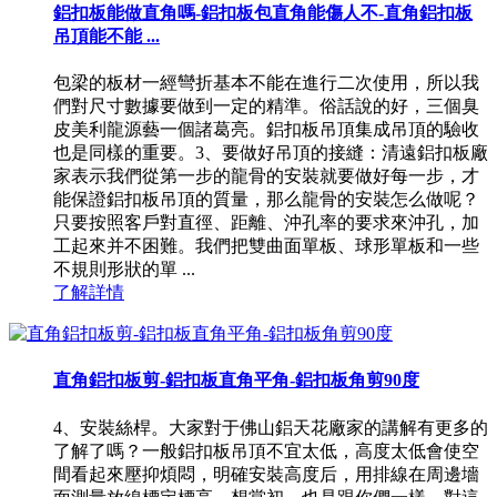
鋁扣板能做直角嗎-鋁扣板包直角能傷人不-直角鋁扣板
吊頂能不能 ...
包梁的板材一經彎折基本不能在進行二次使用，所以我
們對尺寸數據要做到一定的精準。俗話說的好，三個臭
皮美利龍源藝一個諸葛亮。鋁扣板吊頂集成吊頂的驗收
也是同樣的重要。3、要做好吊頂的接縫：清遠鋁扣板廠
家表示我們從第一步的龍骨的安裝就要做好每一步，才
能保證鋁扣板吊頂的質量，那么龍骨的安裝怎么做呢？
只要按照客戶對直徑、距離、沖孔率的要求來沖孔，加
工起來并不困難。我們把雙曲面單板、球形單板和一些
不規則形狀的單 ...
了解詳情
直角鋁扣板剪-鋁扣板直角平角-鋁扣板角剪90度
4、安裝絲桿。大家對于佛山鋁天花廠家的講解有更多的
了解了嗎？一般鋁扣板吊頂不宜太低，高度太低會使空
間看起來壓抑煩悶，明確安裝高度后，用排線在周邊墻