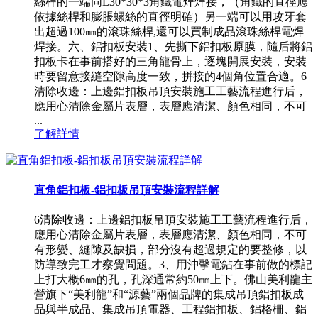
絲桿的一端同L30*30*3角鐵電焊焊接，（角鐵的直徑應
依據絲桿和膨脹螺絲的直徑明確）另一端可以用攻牙套
出超過100㎜的滾珠絲桿,還可以買制成品滾珠絲桿電焊
焊接。六、鋁扣板安裝1、先撕下鋁扣板原膜，隨后將鋁
扣板卡在事前搭好的三角龍骨上，逐塊開展安裝，安裝
時要留意接縫空隙高度一致，拼接的4個角位置合適。6
清除收邊：上邊鋁扣板吊頂安裝施工工藝流程進行后，
應用心清除金屬片表層，表層應清潔、顏色相同，不可
...
了解詳情
直角鋁扣板-鋁扣板吊頂安裝流程詳解
6清除收邊：上邊鋁扣板吊頂安裝施工工藝流程進行后，
應用心清除金屬片表層，表層應清潔、顏色相同，不可
有形變、縫隙及缺損，部分沒有超過規定的要整修，以
防導致完工才察覺問題。3、用沖擊電鉆在事前做的標記
上打大概6㎜的孔，孔深通常約50㎜上下。佛山美利龍主
營旗下“美利龍”和“源藝”兩個品牌的集成吊頂鋁扣板成
品與半成品、集成吊頂電器、工程鋁扣板、鋁格柵、鋁