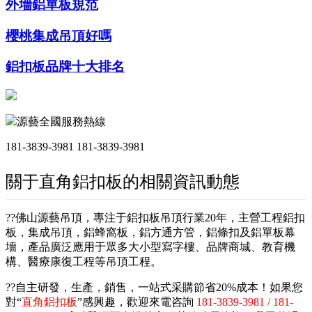
外墻鋁單板規范
櫻桃集成吊頂好嗎
鋁扣板品牌十大排名
源藝全國服務熱線
181-3839-3981
181-3839-3981
關于直角鋁扣板的相關資訊動態
??佛山源藝吊頂，專注于鋁扣板吊頂行業20年，主營工程鋁扣
板，集成吊頂，鋁蜂窩板，鋁方通方管，鋁條扣及鋁單板幕
墻，產品廣泛應用于眾多大小型寫字樓、品牌商城、教育機
構、醫療康復工程等吊頂工程。
??自主研發，生產，銷售，一站式采購節省20%成本！如果您
對“
直角鋁扣板
”感興趣，歡迎來電咨詢
181-3839-3981 / 181-