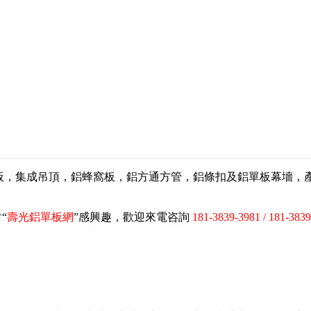
扣板，集成吊頂，鋁蜂窩板，鋁方通方管，鋁條扣及鋁單板幕墻
“
壽光鋁單板網
”感興趣，歡迎來電咨詢
181-3839-3981 / 181-383