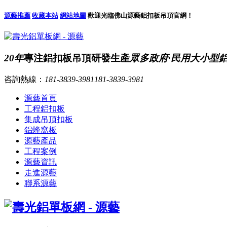
源藝推薦
收藏本站
網站地圖
歡迎光臨佛山源藝鋁扣板吊頂官網！
20年
專注鋁扣板吊頂研發生產
眾多政府·民用大小型
咨詢熱線：
181-3839-3981
181-3839-3981
源藝首頁
工程鋁扣板
集成吊頂扣板
鋁蜂窩板
源藝產品
工程案例
源藝資訊
走進源藝
聯系源藝