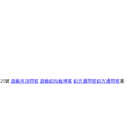
25號
源藝吊頂問答
源藝鋁扣板博客
鋁方通問答
鋁方通問答
素