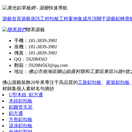
快速導航
源藝首頁
源藝資訊
工程扣板
工程案例
集成吊頂
關于源藝
鋁蜂窩
聯系源藝
手機：
181-3839-3981
座機：
181-3839-3981
傳真：
181-3839-3981
QQ：
592084563
郵箱：
592084563@qq.com
地址：
佛山市南海區獅山鎮羅村聯和工業區東區16路9號
佛山源藝裝飾20年來專注于高品質的
工裝鋁扣板
、
家裝鋁扣板
材錦集
個人素材
名句摘抄
U型木紋_鋁方通
木紋鋁扣板
鋁圓管天花
鋁方通
方形鋁扣板
滾涂鋁扣板
外墻鋁型材