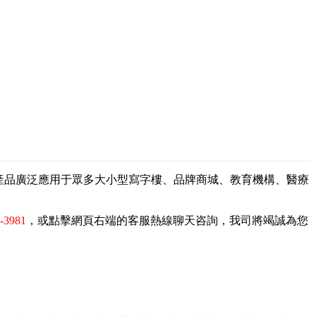
，產品廣泛應用于眾多大小型寫字樓、品牌商城、教育機構、醫療
9-3981
，或點擊網頁右端的客服熱線聊天咨詢，我司將竭誠為您