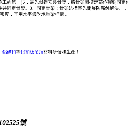
施工的第一步，最先就得安裝骨架，將骨架圖標定部位彈到固定
件并固定骨架。3、固定骨架：骨架結構事先開展防腐蝕解決。
度，宜用水平儀對承重梁框構 ...
、
鋁條扣
等
鋁扣板吊頂
材料研發和生產！
02525號