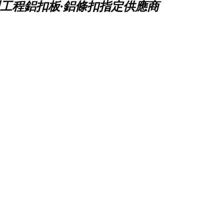
工程鋁扣板·鋁條扣指定供應商