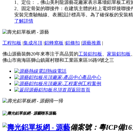
1、定位：，佛山美利龍源藝花廠家表示幕墻鋁單板工程
2、固定骨架的聯接件：在建筑主體的柱上電焊焊接聯接
安裝完查驗軸線、表層設計標高等。為了確保板的安裝精密
了解詳情
工程扣板
|
集成吊頂
|
鋁蜂窩板
|
鋁條扣
|
源藝推薦
|
佛山源藝裝飾20年來專注于高品質的
工裝鋁扣板
、
家裝鋁扣板
佛山市南海區獅山鎮羅村聯和工業區東區16路9號之三
熱線電話
產品中心
工程案例
返回首頁
掃一掃
聯系源藝
備案號：粵ICP備161