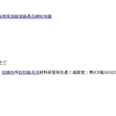
板
聯系源藝
源藝產品
網站地圖
之三
、
鋁條扣
等
鋁扣板吊頂
材料研發和生產！
備案號：粵ICP備161025