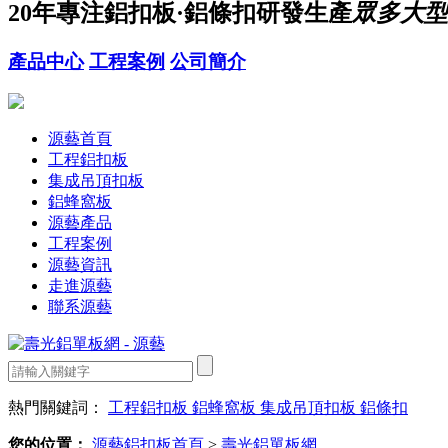
20年
專注鋁扣板·鋁條扣研發生產
眾多大型
產品中心
工程案例
公司簡介
源藝首頁
工程鋁扣板
集成吊頂扣板
鋁蜂窩板
源藝產品
工程案例
源藝資訊
走進源藝
聯系源藝
熱門關鍵詞：
工程鋁扣板
鋁蜂窩板
集成吊頂扣板
鋁條扣
您的位置：
源藝鋁扣板首頁
>
壽光鋁單板網