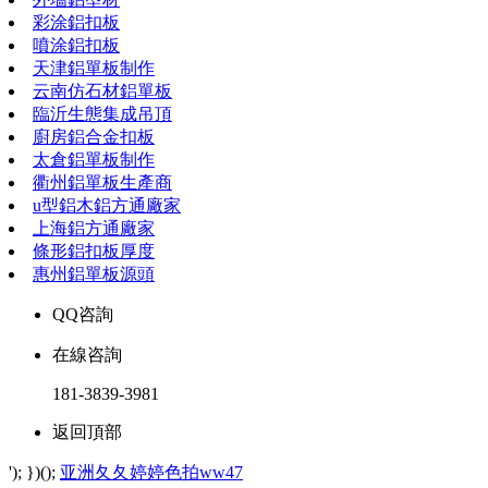
彩涂鋁扣板
噴涂鋁扣板
天津鋁單板制作
云南仿石材鋁單板
臨沂生態集成吊頂
廚房鋁合金扣板
太倉鋁單板制作
衢州鋁單板生產商
u型鋁木鋁方通廠家
上海鋁方通廠家
條形鋁扣板厚度
惠州鋁單板源頭
QQ咨詢
在線咨詢
181-3839-3981
返回頂部
'); })();
亚洲夂夂婷婷色拍ww47