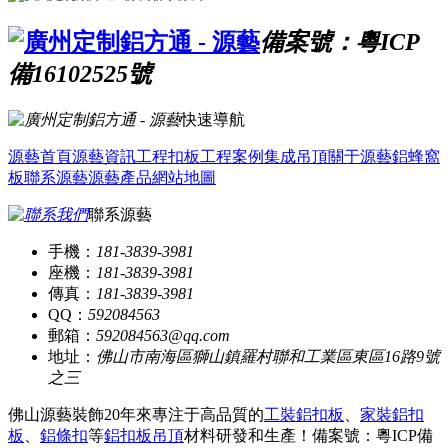
備案號：粵ICP
備16102525號
快速導航
源藝首頁
源藝資訊
工程扣板
工程案例
集成吊頂
關于源藝
鋁蜂窩
板
聯系源藝
源藝產品
網站地圖
聯系源藝
手機：
181-3839-3981
座機：
181-3839-3981
傳真：
181-3839-3981
QQ：
592084563
郵箱：
592084563@qq.com
地址：
佛山市南海區獅山鎮羅村聯和工業區東區16路9號
之三
佛山源藝裝飾20年來專注于高品質的
工裝鋁扣板
、
家裝鋁扣
板
、
鋁條扣
等
鋁扣板吊頂
材料研發和生產！
備案號：粵ICP備