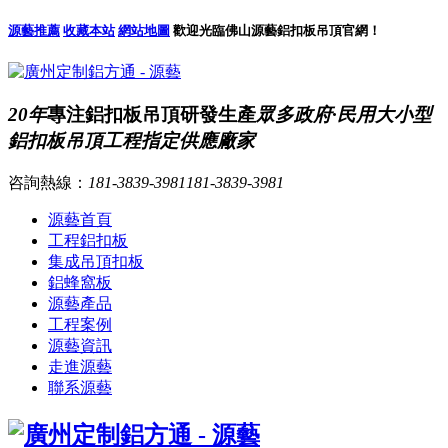
源藝推薦
收藏本站
網站地圖
歡迎光臨佛山源藝鋁扣板吊頂官網！
20年
專注鋁扣板吊頂研發生產
眾多政府·民用大小型
鋁扣板吊頂工程指定供應廠家
咨詢熱線：
181-3839-3981
181-3839-3981
源藝首頁
工程鋁扣板
集成吊頂扣板
鋁蜂窩板
源藝產品
工程案例
源藝資訊
走進源藝
聯系源藝