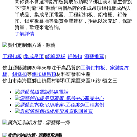
問你會不會選擇鋁扣板集成吊頂呢？佛山美利龍主營旗
下“美利龍”和“源藝”兩個品牌的集成吊頂鋁扣板成品與
半成品、集成吊頂電器、工程鋁扣板、鋁格柵、鋁條
扣、鋁單板幕墻等鋁質金屬建材，拒絕以次充好，保證
質量，歡迎來電咨詢。
了解詳情
工程扣板
|
集成吊頂
|
鋁蜂窩板
|
鋁條扣
|
源藝推薦
|
佛山源藝裝飾20年來專注于高品質的
工裝鋁扣板
、
家裝鋁扣
板
、
鋁條扣
等
鋁扣板吊頂
材料研發和生產！
佛山市南海區獅山鎮羅村聯和工業區東區16路9號之三
熱線電話
產品中心
工程案例
返回首頁
掃一掃
聯系源藝