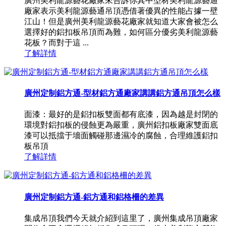
廣州美利龍源藝花廠家來告訴你其中型材美利龍源藝通
廠家表示美利龍源藝通吊頂憑借著優異的性能占據一壁
江山！但是廣州美利龍源藝花廠家就知道大家會被怎么
選擇好的鋁扣板吊頂而為難，如何區分優劣美利龍源藝
花板？而對于這 ...
了解詳情
廣州定制鋁方通-型材鋁方通廠家講講鋁方通吊頂怎么樣
面漆：最好的是鋁扣板雙面都有底漆，因為越是封閉的
環境對鋁扣板的侵蝕更為嚴重，廣州鋁扣板廠家雙面底
漆可以抵擋于墻面觸碰那邊濕冷的腐蝕，合理維護鋁扣
板吊頂
了解詳情
廣州定制鋁方通-鋁方通和鋁格柵的差異
集成吊頂我們今天就介紹到這里了，廣州集成吊頂廠家