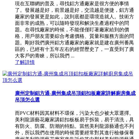
現在互聯網的普及，尋找鋁方通廠家是很方便的事情
了。發展越是好，前景越是好，交流越是便捷，鋁方通
廠家的發展更是如此，說到底都是環境造就人。技術方
面非常的成熟，可以隨時發現和解決生產過程中的問
題。在尋找廠家的時候，不能僅僅盯著廠家給到的價
格，用戶朋友需要綜合考慮價格、質量和服務方面的問
題。剛好我們廣州鋁方通廠家的廠家就是建在廣州番禺
區的，已經有十五年左右的經營歷史了，一直受到了廣
大客戶的青睞，所以我們 ...
了解詳情
廣州定制鋁方通-廣州集成吊頂鋁扣板廠家詳解廚房集成
吊頂怎么選
而PVC材料因其材料不環保，污染大也少被大眾選擇。
美利龍源藝花廠家講鋁扣板板易于拆裝，易于清洗，具
有防火、防腐、防潮的特點。當然美利龍源藝通也不列
外，所以我們在使用的時候需要經常對其進行檢修保養