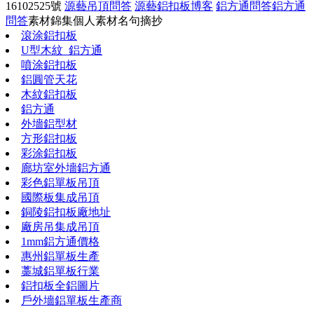
16102525號
源藝吊頂問答
源藝鋁扣板博客
鋁方通問答
鋁方通
問答
素材錦集
個人素材
名句摘抄
滾涂鋁扣板
U型木紋_鋁方通
噴涂鋁扣板
鋁圓管天花
木紋鋁扣板
鋁方通
外墻鋁型材
方形鋁扣板
彩涂鋁扣板
廊坊室外墻鋁方通
彩色鋁單板吊頂
國際板集成吊頂
銅陵鋁扣板廠地址
廠房吊集成吊頂
1mm鋁方通價格
惠州鋁單板生產
藁城鋁單板行業
鋁扣板全鋁圖片
戶外墻鋁單板生產商