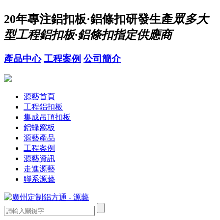
20年
專注鋁扣板·鋁條扣研發生產
眾多大
型工程鋁扣板·鋁條扣指定供應商
產品中心
工程案例
公司簡介
源藝首頁
工程鋁扣板
集成吊頂扣板
鋁蜂窩板
源藝產品
工程案例
源藝資訊
走進源藝
聯系源藝