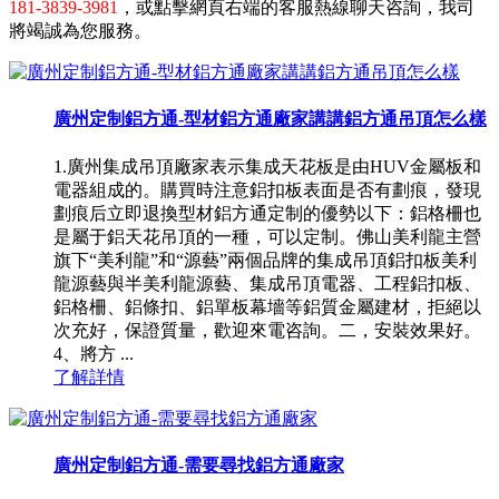
181-3839-3981
，或點擊網頁右端的客服熱線聊天咨詢，我司
將竭誠為您服務。
廣州定制鋁方通-型材鋁方通廠家講講鋁方通吊頂怎么樣
1.廣州集成吊頂廠家表示集成天花板是由HUV金屬板和
電器組成的。購買時注意鋁扣板表面是否有劃痕，發現
劃痕后立即退換型材鋁方通定制的優勢以下：鋁格柵也
是屬于鋁天花吊頂的一種，可以定制。佛山美利龍主營
旗下“美利龍”和“源藝”兩個品牌的集成吊頂鋁扣板美利
龍源藝與半美利龍源藝、集成吊頂電器、工程鋁扣板、
鋁格柵、鋁條扣、鋁單板幕墻等鋁質金屬建材，拒絕以
次充好，保證質量，歡迎來電咨詢。二，安裝效果好。
4、將方 ...
了解詳情
廣州定制鋁方通-需要尋找鋁方通廠家