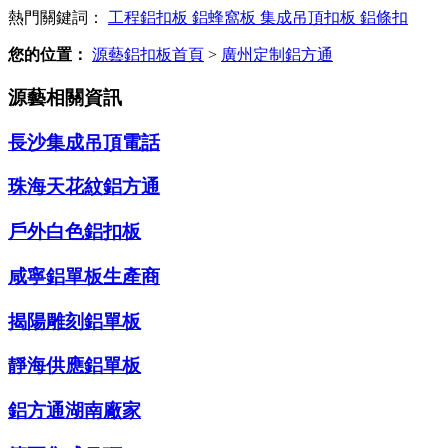
熱門關鍵詞：
工程鋁扣板
鋁蜂窩板
集成吊頂扣板
鋁條扣
您的位置：
源藝鋁扣板首頁
>
廣州定制鋁方通
源藝相關資訊
長沙集成吊頂電話
珠海天花紋鋁方通
戶外白色鋁扣板
咸寧鋁單板生產商
揭陽雕刻鋁單板
靜海供應鋁單板
鋁方通湖南廠家