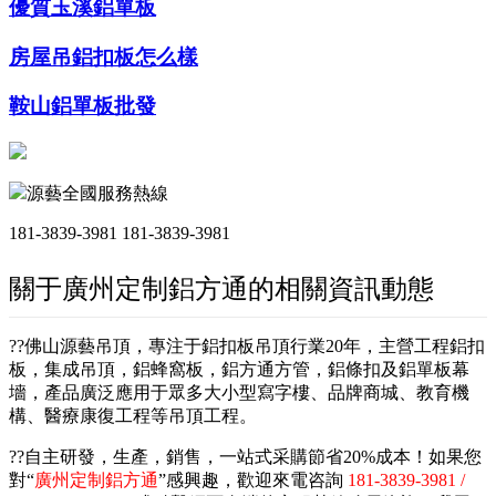
優質玉溪鋁單板
房屋吊鋁扣板怎么樣
鞍山鋁單板批發
源藝全國服務熱線
181-3839-3981
181-3839-3981
關于廣州定制鋁方通的相關資訊動態
??佛山源藝吊頂，專注于鋁扣板吊頂行業20年，主營工程鋁扣
板，集成吊頂，鋁蜂窩板，鋁方通方管，鋁條扣及鋁單板幕
墻，產品廣泛應用于眾多大小型寫字樓、品牌商城、教育機
構、醫療康復工程等吊頂工程。
??自主研發，生產，銷售，一站式采購節省20%成本！如果您
對“
廣州定制鋁方通
”感興趣，歡迎來電咨詢
181-3839-3981 /