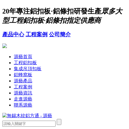
20年
專注鋁扣板·鋁條扣研發生產
眾多大
型工程鋁扣板·鋁條扣指定供應商
產品中心
工程案例
公司簡介
源藝首頁
工程鋁扣板
集成吊頂扣板
鋁蜂窩板
源藝產品
工程案例
源藝資訊
走進源藝
聯系源藝