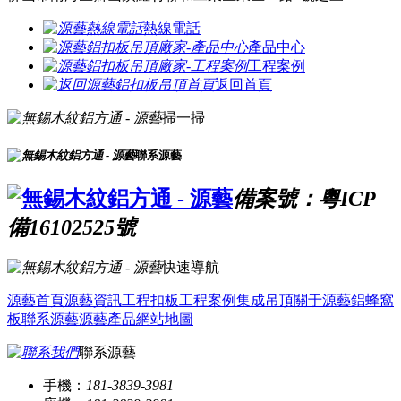
熱線電話
產品中心
工程案例
返回首頁
掃一掃
聯系源藝
備案號：粵ICP
備16102525號
快速導航
源藝首頁
源藝資訊
工程扣板
工程案例
集成吊頂
關于源藝
鋁蜂窩
板
聯系源藝
源藝產品
網站地圖
聯系源藝
手機：
181-3839-3981