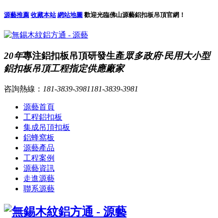
源藝推薦
收藏本站
網站地圖
歡迎光臨佛山源藝鋁扣板吊頂官網！
20年
專注鋁扣板吊頂研發生產
眾多政府·民用大小型
鋁扣板吊頂工程指定供應廠家
咨詢熱線：
181-3839-3981
181-3839-3981
源藝首頁
工程鋁扣板
集成吊頂扣板
鋁蜂窩板
源藝產品
工程案例
源藝資訊
走進源藝
聯系源藝