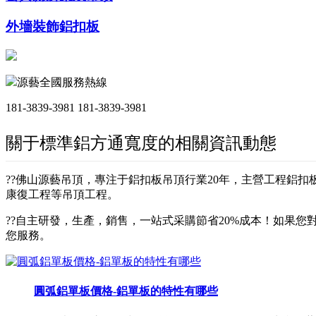
外墻裝飾鋁扣板
源藝全國服務熱線
181-3839-3981
181-3839-3981
關于標準鋁方通寬度的相關資訊動態
??佛山源藝吊頂，專注于鋁扣板吊頂行業20年，主營工程鋁
康復工程等吊頂工程。
??自主研發，生產，銷售，一站式采購節省20%成本！如果您對
您服務。
圓弧鋁單板價格-鋁單板的特性有哪些