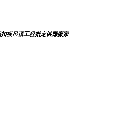
鋁扣板吊頂工程指定供應廠家