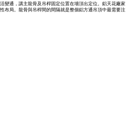
活變通，講主龍骨及吊桿固定位置在墻頂出定位。鋁天花廠家
性布局。龍骨與吊桿間的間隔就是整個鋁方通吊頂中最需要注