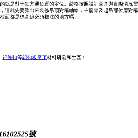
的就是對于鋁方通位置的定位。嚴格按照設計圖并與實際情況靈
，這就先要彈出來裝修吊頂對稱軸線，主龍骨及起吊部位應對稱
面都是標高線必須標注的地方嗎 ...
、
鋁條扣
等
鋁扣板吊頂
材料研發和生產！
102525號