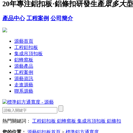
20年
專注鋁扣板·鋁條扣研發生產
眾多大型
產品中心
工程案例
公司簡介
源藝首頁
工程鋁扣板
集成吊頂扣板
鋁蜂窩板
源藝產品
工程案例
源藝資訊
走進源藝
聯系源藝
熱門關鍵詞：
工程鋁扣板
鋁蜂窩板
集成吊頂扣板
鋁條扣
您的位置：
源藝鋁扣板首頁
>
標準鋁方通寬度