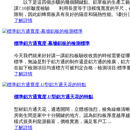
以下是這四個步驟的幾個關鍵點。鋁單板的生產工藝是
課?.10折皺度檢驗 利用長度等于頂模塊寬度的平尺
限制，因此鋁蜂窩板具有良好的隔音和隔熱性能。5劃分頂
了解詳情
標準鋁方通寬度-幕墻鋁板的檢測標準
今天我們就來好好講一講鋁扣板驗收收貨的時候需要從哪
標準，無論是對于鋁方通的制作還是鋁方通的推廣，鋁方
在如下檢測項目均達標方可被判定合格：檢測項目:標準要求 :?○
了解詳情
標準鋁方通寬度-U型鋁方通天花的特點
型材鋁方通天花，通透開闊，立體感強烈，棱角線條清晰明朗，美利
房衛生間是家中十分關鍵的地方。認為鋁扣板厚度越厚越
樣式規美利龍源藝富，價格實惠，滿足客戶工 ...
了解詳情