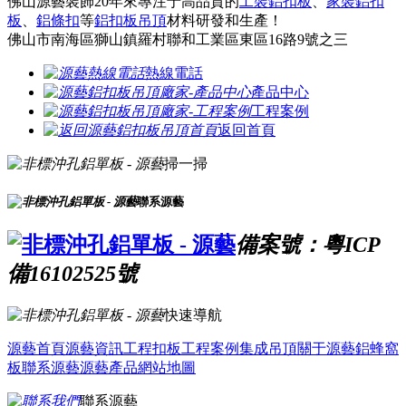
佛山源藝裝飾20年來專注于高品質的
工裝鋁扣板
、
家裝鋁扣
板
、
鋁條扣
等
鋁扣板吊頂
材料研發和生產！
佛山市南海區獅山鎮羅村聯和工業區東區16路9號之三
熱線電話
產品中心
工程案例
返回首頁
掃一掃
聯系源藝
備案號：粵ICP
備16102525號
快速導航
源藝首頁
源藝資訊
工程扣板
工程案例
集成吊頂
關于源藝
鋁蜂窩
板
聯系源藝
源藝產品
網站地圖
聯系源藝