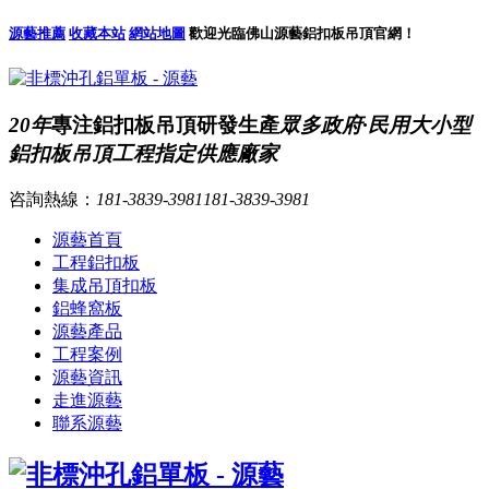
源藝推薦
收藏本站
網站地圖
歡迎光臨佛山源藝鋁扣板吊頂官網！
20年
專注鋁扣板吊頂研發生產
眾多政府·民用大小型
鋁扣板吊頂工程指定供應廠家
咨詢熱線：
181-3839-3981
181-3839-3981
源藝首頁
工程鋁扣板
集成吊頂扣板
鋁蜂窩板
源藝產品
工程案例
源藝資訊
走進源藝
聯系源藝