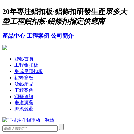
20年
專注鋁扣板·鋁條扣研發生產
眾多大
型工程鋁扣板·鋁條扣指定供應商
產品中心
工程案例
公司簡介
源藝首頁
工程鋁扣板
集成吊頂扣板
鋁蜂窩板
源藝產品
工程案例
源藝資訊
走進源藝
聯系源藝