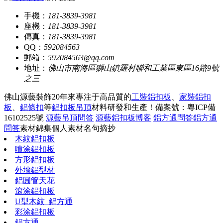
手機：
181-3839-3981
座機：
181-3839-3981
傳真：
181-3839-3981
QQ：
592084563
郵箱：
592084563@qq.com
地址：
佛山市南海區獅山鎮羅村聯和工業區東區16路9號
之三
佛山源藝裝飾20年來專注于高品質的
工裝鋁扣板
、
家裝鋁扣
板
、
鋁條扣
等
鋁扣板吊頂
材料研發和生產！
備案號：粵ICP備
16102525號
源藝吊頂問答
源藝鋁扣板博客
鋁方通問答
鋁方通
問答
素材錦集
個人素材
名句摘抄
木紋鋁扣板
噴涂鋁扣板
方形鋁扣板
外墻鋁型材
鋁圓管天花
滾涂鋁扣板
U型木紋_鋁方通
彩涂鋁扣板
鋁方通