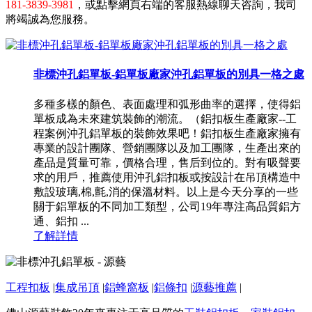
181-3839-3981
，或點擊網頁右端的客服熱線聊天咨詢，我司
將竭誠為您服務。
非標沖孔鋁單板-鋁單板廠家沖孔鋁單板的別具一格之處
多種多樣的顏色、表面處理和弧形曲率的選擇，使得鋁
單板成為未來建筑裝飾的潮流。（鋁扣板生產廠家--工
程案例沖孔鋁單板的裝飾效果吧！鋁扣板生產廠家擁有
專業的設計團隊、營銷團隊以及加工團隊，生產出來的
產品是質量可靠，價格合理，售后到位的。對有吸聲要
求的用戶，推薦使用沖孔鋁扣板或按設計在吊頂構造中
敷設玻璃,棉,氈,消的保溫材料。以上是今天分享的一些
關于鋁單板的不同加工類型，公司19年專注高品質鋁方
通、鋁扣 ...
了解詳情
工程扣板
|
集成吊頂
|
鋁蜂窩板
|
鋁條扣
|
源藝推薦
|