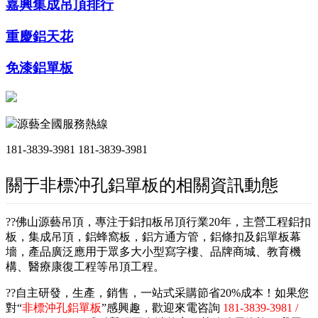
嘉興集成吊頂排行
重慶鋁天花
免漆鋁單板
源藝全國服務熱線
181-3839-3981
181-3839-3981
關于非標沖孔鋁單板的相關資訊動態
??佛山源藝吊頂，專注于鋁扣板吊頂行業20年，主營工程鋁扣
板，集成吊頂，鋁蜂窩板，鋁方通方管，鋁條扣及鋁單板幕
墻，產品廣泛應用于眾多大小型寫字樓、品牌商城、教育機
構、醫療康復工程等吊頂工程。
??自主研發，生產，銷售，一站式采購節省20%成本！如果您
對“
非標沖孔鋁單板
”感興趣，歡迎來電咨詢
181-3839-3981 /