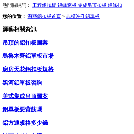
熱門關鍵詞：
工程鋁扣板
鋁蜂窩板
集成吊頂扣板
鋁條扣
您的位置：
源藝鋁扣板首頁
>
非標沖孔鋁單板
源藝相關資訊
吊頂的鋁扣板圖案
烏魯木齊鋁單板市場
廚房天花鋁扣板規格
黑河鋁單板咨詢
美式集成吊頂圖案
鋁單板要背筋嗎
鋁方通規格多少錢