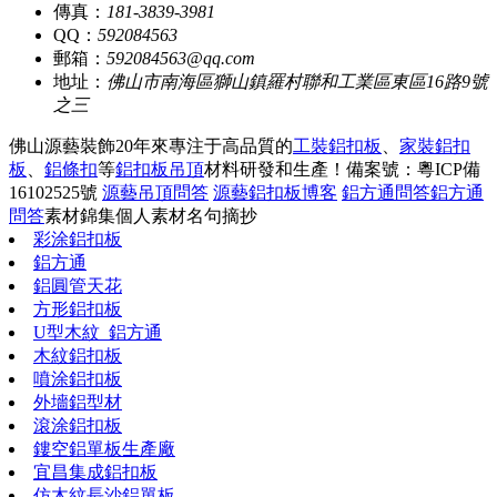
傳真：
181-3839-3981
QQ：
592084563
郵箱：
592084563@qq.com
地址：
佛山市南海區獅山鎮羅村聯和工業區東區16路9號
之三
佛山源藝裝飾20年來專注于高品質的
工裝鋁扣板
、
家裝鋁扣
板
、
鋁條扣
等
鋁扣板吊頂
材料研發和生產！
備案號：粵ICP備
16102525號
源藝吊頂問答
源藝鋁扣板博客
鋁方通問答
鋁方通
問答
素材錦集
個人素材
名句摘抄
彩涂鋁扣板
鋁方通
鋁圓管天花
方形鋁扣板
U型木紋_鋁方通
木紋鋁扣板
噴涂鋁扣板
外墻鋁型材
滾涂鋁扣板
鏤空鋁單板生產廠
宜昌集成鋁扣板
仿木紋長沙鋁單板