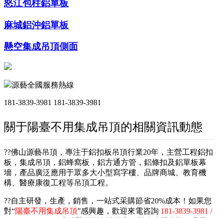
怒江包柱鋁單板
麻城鋁沖鋁單板
懸空集成吊頂側面
源藝全國服務熱線
181-3839-3981
181-3839-3981
關于陽臺不用集成吊頂的相關資訊動態
??佛山源藝吊頂，專注于鋁扣板吊頂行業20年，主營工程鋁扣
板，集成吊頂，鋁蜂窩板，鋁方通方管，鋁條扣及鋁單板幕
墻，產品廣泛應用于眾多大小型寫字樓、品牌商城、教育機
構、醫療康復工程等吊頂工程。
??自主研發，生產，銷售，一站式采購節省20%成本！如果您
對“
陽臺不用集成吊頂
”感興趣，歡迎來電咨詢
181-3839-3981 /