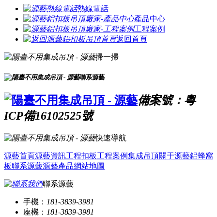
熱線電話
產品中心
工程案例
返回首頁
掃一掃
聯系源藝
備案號：粵
ICP備16102525號
快速導航
源藝首頁
源藝資訊
工程扣板
工程案例
集成吊頂
關于源藝
鋁蜂窩
板
聯系源藝
源藝產品
網站地圖
聯系源藝
手機：
181-3839-3981
座機：
181-3839-3981