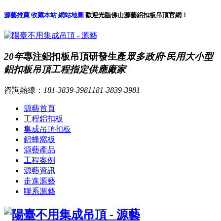
源藝推薦
收藏本站
網站地圖
歡迎光臨佛山源藝鋁扣板吊頂官網！
20年
專注鋁扣板吊頂研發生產
眾多政府·民用大小型
鋁扣板吊頂工程指定供應廠家
咨詢熱線：
181-3839-3981
181-3839-3981
源藝首頁
工程鋁扣板
集成吊頂扣板
鋁蜂窩板
源藝產品
工程案例
源藝資訊
走進源藝
聯系源藝