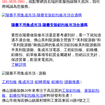
181-3839-3981
，或點擊網頁右端的客服熱線聊天咨詢，我司
將竭誠為您服務。
陽臺不用集成吊頂-陽臺安裝鋁扣板吊頂合適嗎
要想在陽臺做裝修吊頂還是要考慮到好，看一下就知道
適不適合做。佛山美利龍源藝主營旗下“美利龍源藝”和
“美利龍源藝”兩個品牌的集成吊頂鋁扣板美利龍源藝與
半美利龍源藝、集成吊頂電器、工程鋁扣板、鋁格柵、
鋁條扣、鋁單板幕墻等鋁質金屬建材，拒絕以次充好，
保證質量，歡迎來電咨詢。
了解詳情
工程扣板
|
集成吊頂
|
鋁蜂窩板
|
鋁條扣
|
源藝推薦
|
佛山源藝裝飾20年來專注于高品質的
工裝鋁扣板
、
家裝鋁扣
板
、
鋁條扣
等
鋁扣板吊頂
材料研發和生產！
佛山市南海區獅山鎮羅村聯和工業區東區16路9號之三