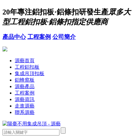
20年
專注鋁扣板·鋁條扣研發生產
眾多大
型工程鋁扣板·鋁條扣指定供應商
產品中心
工程案例
公司簡介
源藝首頁
工程鋁扣板
集成吊頂扣板
鋁蜂窩板
源藝產品
工程案例
源藝資訊
走進源藝
聯系源藝