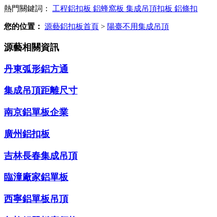
熱門關鍵詞：
工程鋁扣板
鋁蜂窩板
集成吊頂扣板
鋁條扣
您的位置：
源藝鋁扣板首頁
>
陽臺不用集成吊頂
源藝相關資訊
丹東弧形鋁方通
集成吊頂距離尺寸
南京鋁單板企業
廣州鋁扣板
吉林長春集成吊頂
臨潼廠家鋁單板
西寧鋁單板吊頂