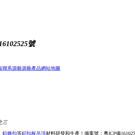
102525號
板
聯系源藝
源藝產品
網站地圖
之三
、
鋁條扣
等
鋁扣板吊頂
材料研發和生產！
備案號：粵ICP備161025