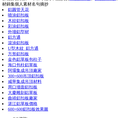
材錦集
個人素材
名句摘抄
鋁圓管天花
噴涂鋁扣板
木紋鋁扣板
彩涂鋁扣板
外墻鋁型材
鋁方通
滾涂鋁扣板
U型木紋_鋁方通
方形鋁扣板
金色鋁單板包柱子
海口包柱鋁單板
阿壩集成吊頂廠家
300×600吊頂鋁扣板
咸寧集成吊頂材料
周口墻面鋁扣板
大慶雕刻鋁單板
曲靖鋁扣板廠家
湛江鋁單板價格
600×600鋁扣板效果圖