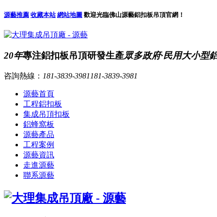
源藝推薦
收藏本站
網站地圖
歡迎光臨佛山源藝鋁扣板吊頂官網！
20年
專注鋁扣板吊頂研發生產
眾多政府·民用大小型
咨詢熱線：
181-3839-3981
181-3839-3981
源藝首頁
工程鋁扣板
集成吊頂扣板
鋁蜂窩板
源藝產品
工程案例
源藝資訊
走進源藝
聯系源藝