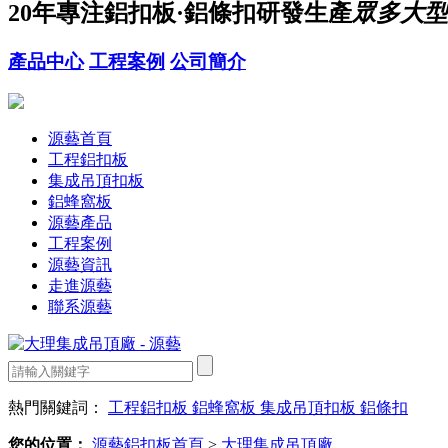
20年
專注鋁扣板·鋁條扣研發生產
眾多大型
產品中心
工程案例
公司簡介
源藝首頁
工程鋁扣板
集成吊頂扣板
鋁蜂窩板
源藝產品
工程案例
源藝資訊
走進源藝
聯系源藝
熱門關鍵詞：
工程鋁扣板
鋁蜂窩板
集成吊頂扣板
鋁條扣
您的位置：
源藝鋁扣板首頁
>
大理集成吊頂廠