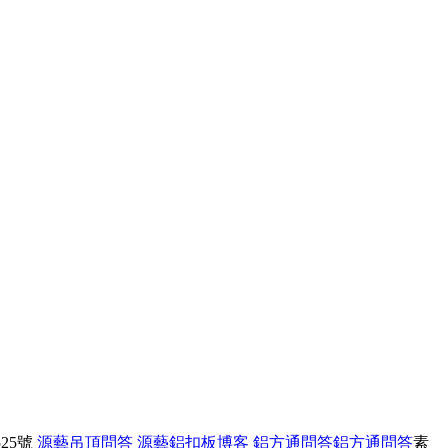
25號
源藝吊頂問答
源藝鋁扣板博客
鋁方通問答
鋁方通問答
素