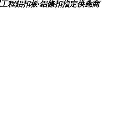
工程鋁扣板·鋁條扣指定供應商