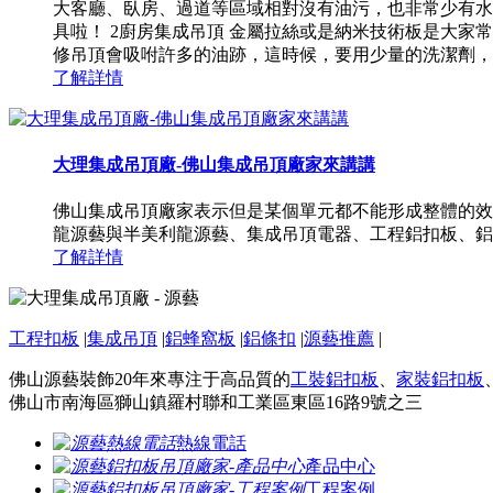
大客廳、臥房、過道等區域相對沒有油污，也非常少有水
具啦！ 2廚房集成吊頂 金屬拉絲或是納米技術板是大
修吊頂會吸咐許多的油跡，這時候，要用少量的洗潔劑，用
了解詳情
大理集成吊頂廠-佛山集成吊頂廠家來講講
佛山集成吊頂廠家表示但是某個單元都不能形成整體的效
龍源藝與半美利龍源藝、集成吊頂電器、工程鋁扣板、鋁
了解詳情
工程扣板
|
集成吊頂
|
鋁蜂窩板
|
鋁條扣
|
源藝推薦
|
佛山源藝裝飾20年來專注于高品質的
工裝鋁扣板
、
家裝鋁扣板
佛山市南海區獅山鎮羅村聯和工業區東區16路9號之三
熱線電話
產品中心
工程案例