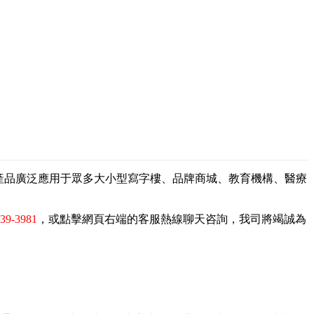
，產品廣泛應用于眾多大小型寫字樓、品牌商城、教育機構、醫療
839-3981
，或點擊網頁右端的客服熱線聊天咨詢，我司將竭誠為