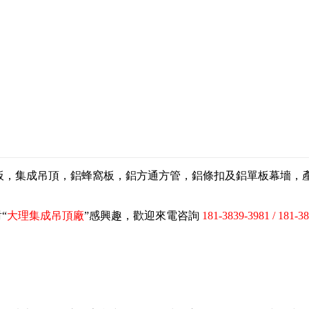
扣板，集成吊頂，鋁蜂窩板，鋁方通方管，鋁條扣及鋁單板幕墻
“
大理集成吊頂廠
”感興趣，歡迎來電咨詢
181-3839-3981 / 181-3