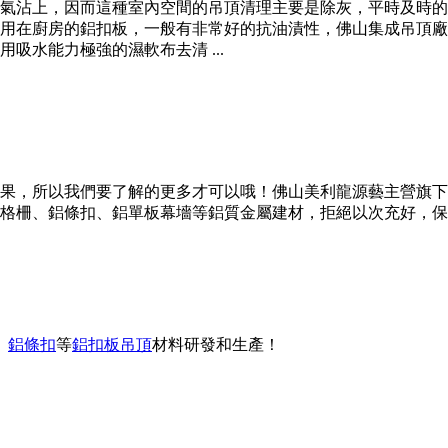
氣沾上，因而這種室內空間的吊頂清理主要是除灰，平時及時的
家常用在廚房的鋁扣板，一般有非常好的抗油漬性，佛山集成吊頂
吸水能力極強的濕軟布去清 ...
果，所以我們要了解的更多才可以哦！佛山美利龍源藝主營旗下“
格柵、鋁條扣、鋁單板幕墻等鋁質金屬建材，拒絕以次充好，保
、
鋁條扣
等
鋁扣板吊頂
材料研發和生產！