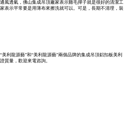
通風透氣，佛山集成吊頂廠家表示雞毛撣子就是很好的清潔工
廠家表示平常要是用薄布來擦洗就可以。可是，長期不清理，裝
美利龍源藝”和“美利龍源藝”兩個品牌的集成吊頂鋁扣板美利
證質量，歡迎來電咨詢。