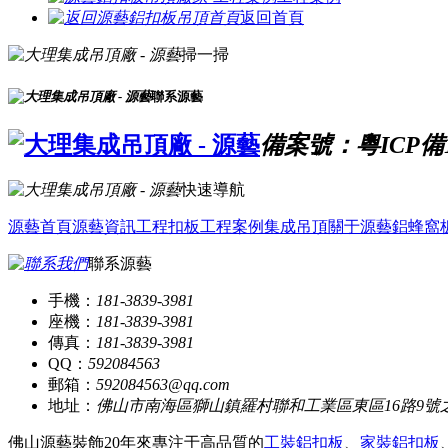
返回首頁
掃一掃
聯系源藝
備案號：粵ICP備16
快速導航
源藝首頁
源藝資訊
工程扣板
工程案例
集成吊頂
關于源藝
鋁蜂窩
聯系源藝
手機：
181-3839-3981
座機：
181-3839-3981
傳真：
181-3839-3981
QQ：
592084563
郵箱：
592084563@qq.com
地址：
佛山市南海區獅山鎮羅村聯和工業區東區16路9號
佛山源藝裝飾20年來專注于高品質的
工裝鋁扣板
、
家裝鋁扣板