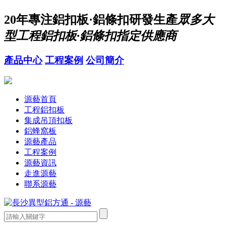
20年
專注鋁扣板·鋁條扣研發生產
眾多大
型工程鋁扣板·鋁條扣指定供應商
產品中心
工程案例
公司簡介
源藝首頁
工程鋁扣板
集成吊頂扣板
鋁蜂窩板
源藝產品
工程案例
源藝資訊
走進源藝
聯系源藝