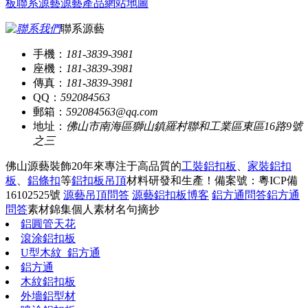
板
聯系源藝
源藝產品
網站地圖
聯系源藝
手機：
181-3839-3981
座機：
181-3839-3981
傳真：
181-3839-3981
QQ：
592084563
郵箱：
592084563@qq.com
地址：
佛山市南海區獅山鎮羅村聯和工業區東區16路9號
之三
佛山源藝裝飾20年來專注于高品質的
工裝鋁扣板
、
家裝鋁扣
板
、
鋁條扣
等
鋁扣板吊頂
材料研發和生產！
備案號：粵ICP備
16102525號
源藝吊頂問答
源藝鋁扣板博客
鋁方通問答
鋁方通
問答
素材錦集
個人素材
名句摘抄
鋁圓管天花
滾涂鋁扣板
U型木紋_鋁方通
鋁方通
木紋鋁扣板
外墻鋁型材