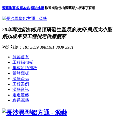
源藝推薦
收藏本站
網站地圖
歡迎光臨佛山源藝鋁扣板吊頂官網！
20年
專注鋁扣板吊頂研發生產
眾多政府·民用大小型
鋁扣板吊頂工程指定供應廠家
咨詢熱線：
181-3839-3981
181-3839-3981
源藝首頁
工程鋁扣板
集成吊頂扣板
鋁蜂窩板
源藝產品
工程案例
源藝資訊
走進源藝
聯系源藝