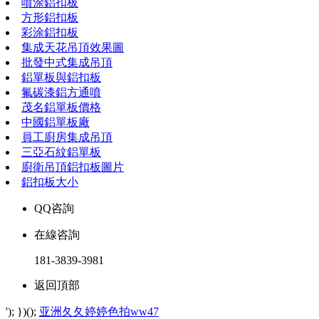
噴涂鋁扣板
方形鋁扣板
彩涂鋁扣板
集成天花吊頂效果圖
批發中式集成吊頂
鋁單板與鋁扣板
氟碳漆鋁方通噴
茂名鋁單板價格
中國鋁單板廠
員工廚房集成吊頂
三亞石紋鋁單板
廚衛吊頂鋁扣板圖片
鋁扣板大小
QQ咨詢
在線咨詢
181-3839-3981
返回頂部
'); })();
亚洲夂夂婷婷色拍ww47