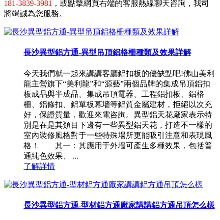
181-3839-3981
，或點擊網頁右端的客服熱線聊天咨詢，我司
將竭誠為您服務。
長沙異型鋁方通-異型吊頂鋁格柵種類及效果詳解
今天我們就一起來講講客廳鋁扣板的優缺點吧!佛山美利
龍主營旗下“美利龍”和“源藝”兩個品牌的集成吊頂鋁扣
板成品與半成品、集成吊頂電器、工程鋁扣板、鋁格
柵、鋁條扣、鋁單板幕墻等鋁質金屬建材，拒絕以次充
好，保證質量，歡迎來電咨詢。異型鋁天花廠家表示特
別是在是其類目下邊有一些異型鋁天花，打造不一樣的
室內裝修風格對于一些特殊場所更能吸引注意和表現風
格！ 其一：其應用于外墻可產生多種效果，包括普
通純色效果、 ...
了解詳情
長沙異型鋁方通-型材鋁方通廠家講講鋁方通吊頂怎么樣