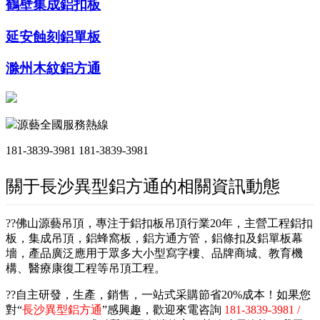
鶴壁集成鋁扣板
延安蝕刻鋁單板
滁州木紋鋁方通
源藝全國服務熱線
181-3839-3981
181-3839-3981
關于長沙異型鋁方通的相關資訊動態
??佛山源藝吊頂，專注于鋁扣板吊頂行業20年，主營工程鋁扣
板，集成吊頂，鋁蜂窩板，鋁方通方管，鋁條扣及鋁單板幕
墻，產品廣泛應用于眾多大小型寫字樓、品牌商城、教育機
構、醫療康復工程等吊頂工程。
??自主研發，生產，銷售，一站式采購節省20%成本！如果您
對“
長沙異型鋁方通
”感興趣，歡迎來電咨詢
181-3839-3981 /