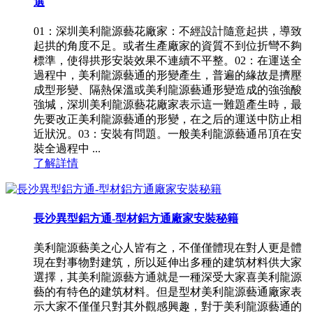
選
01：深圳美利龍源藝花廠家：不經設計隨意起拱，導致
起拱的角度不足。或者生產廠家的資質不到位折彎不夠
標準，使得拱形安裝效果不連續不平整。02：在運送全
過程中，美利龍源藝通的形變產生，普遍的緣故是擠壓
成型形變、隔熱保溫或美利龍源藝通形變造成的強強酸
強堿，深圳美利龍源藝花廠家表示這一難題產生時，最
先要改正美利龍源藝通的形變，在之后的運送中防止相
近狀況。03：安裝有問題。一般美利龍源藝通吊頂在安
裝全過程中 ...
了解詳情
長沙異型鋁方通-型材鋁方通廠家安裝秘籍
美利龍源藝美之心人皆有之，不僅僅體現在對人更是體
現在對事物對建筑，所以延伸出多種的建筑材料供大家
選擇，其美利龍源藝方通就是一種深受大家喜美利龍源
藝的有特色的建筑材料。但是型材美利龍源藝通廠家表
示大家不僅僅只對其外觀感興趣，對于美利龍源藝通的