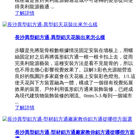
積壓還是會對美利龍源藝通造成不可逆轉的變形從而使
得美利龍源藝通 ...
了解詳情
長沙異型鋁方通-異型鋁天花裝出來怎么樣
步驟是先將龍骨根數根據情況固定安裝在墻板上，用螺
絲固定好之后再將弧形鋁方通一根一根卡扣上去，從而
完美利龍源藝裝，這種安裝方法是看不見龍骨的，所以
也不用去擔心影響視覺效果了。誤解3:彩色光源能營造
良好的氛圍許多家庭會在天花板上安裝彩色燈泡。1/1.這
使天花與下方裝置融為一體，構成了一個很有視覺拓展
效果的裝置。戶外利用弧形鋁方通來裝飾裝修，已經成
為現代建筑物裝飾裝修的潮流。0mm.5-3.每到一個城市
...
了解詳情
長沙異型鋁方通-型材鋁方通廠家教你鋁方通從哪些方面