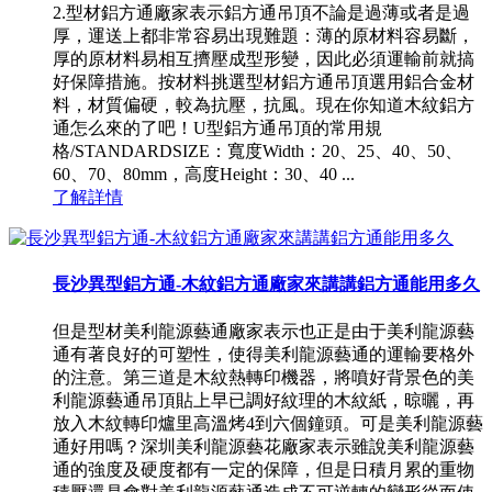
2.型材鋁方通廠家表示鋁方通吊頂不論是過薄或者是過
厚，運送上都非常容易出現難題：薄的原材料容易斷，
厚的原材料易相互擠壓成型形變，因此必須運輸前就搞
好保障措施。按材料挑選型材鋁方通吊頂選用鋁合金材
料，材質偏硬，較為抗壓，抗風。現在你知道木紋鋁方
通怎么來的了吧！U型鋁方通吊頂的常用規
格/STANDARDSIZE：寬度Width：20、25、40、50、
60、70、80mm，高度Height：30、40 ...
了解詳情
長沙異型鋁方通-木紋鋁方通廠家來講講鋁方通能用多久
但是型材美利龍源藝通廠家表示也正是由于美利龍源藝
通有著良好的可塑性，使得美利龍源藝通的運輸要格外
的注意。第三道是木紋熱轉印機器，將噴好背景色的美
利龍源藝通吊頂貼上早已調好紋理的木紋紙，晾曬，再
放入木紋轉印爐里高溫烤4到六個鐘頭。可是美利龍源藝
通好用嗎？深圳美利龍源藝花廠家表示雖說美利龍源藝
通的強度及硬度都有一定的保障，但是日積月累的重物