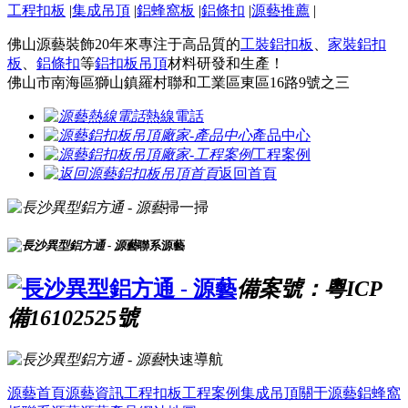
工程扣板
|
集成吊頂
|
鋁蜂窩板
|
鋁條扣
|
源藝推薦
|
佛山源藝裝飾20年來專注于高品質的
工裝鋁扣板
、
家裝鋁扣
板
、
鋁條扣
等
鋁扣板吊頂
材料研發和生產！
佛山市南海區獅山鎮羅村聯和工業區東區16路9號之三
熱線電話
產品中心
工程案例
返回首頁
掃一掃
聯系源藝
備案號：粵ICP
備16102525號
快速導航
源藝首頁
源藝資訊
工程扣板
工程案例
集成吊頂
關于源藝
鋁蜂窩