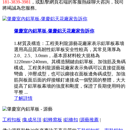
181-3839-3981
，或點擊網頁右端的客服熱線聊天咨詢，我司
將竭誠為您服務。
肇慶室內鋁單板-肇慶鋁天花廠家告訴你
1.材質及構造：工程美利龍源藝花廠家表示鋁單板幕墻
選用高品質高韌性鋁單板安全性較高，其常見薄厚為
2.0、2.5、3.0mm，.基本原材料較大規格為
1220mm×240mm。其構造關鍵由鋁單板、加強筋及角碼
構成。工程美利龍源藝花廠家表示角碼可以直接從面板
彎曲，沖壓成型，也可以鉚接在面板邊角碼成型。加強
筋與板面后面的焊接螺釘連接成一個堅固的整體，大大
提高了鋁單板幕墻的強度和剛度，保證了長期使用時的
平整 ...
了解詳情
工程扣板
|
集成吊頂
|
鋁蜂窩板
|
鋁條扣
|
源藝推薦
|