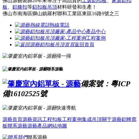
佛山源藝裝飾20年來專注于高品質的
工裝鋁扣板
、
家裝鋁扣
板
、
鋁條扣
等
鋁扣板吊頂
材料研發和生產！
佛山市南海區獅山鎮羅村聯和工業區東區16路9號之三
熱線電話
產品中心
工程案例
返回首頁
掃一掃
聯系源藝
備案號：粵ICP
備16102525號
快速導航
源藝首頁
源藝資訊
工程扣板
工程案例
集成吊頂
關于源藝
鋁蜂窩
板
聯系源藝
源藝產品
網站地圖
聯系源藝