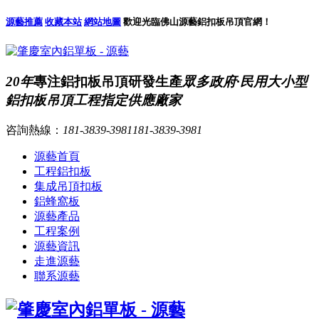
源藝推薦
收藏本站
網站地圖
歡迎光臨佛山源藝鋁扣板吊頂官網！
20年
專注鋁扣板吊頂研發生產
眾多政府·民用大小型
鋁扣板吊頂工程指定供應廠家
咨詢熱線：
181-3839-3981
181-3839-3981
源藝首頁
工程鋁扣板
集成吊頂扣板
鋁蜂窩板
源藝產品
工程案例
源藝資訊
走進源藝
聯系源藝