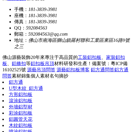
手機：
181-3839-3981
座機：
181-3839-3981
傳真：
181-3839-3981
QQ：
592084563
郵箱：
592084563@qq.com
地址：
佛山市南海區獅山鎮羅村聯和工業區東區16路9號
之三
佛山源藝裝飾20年來專注于高品質的
工裝鋁扣板
、
家裝鋁扣
板
、
鋁條扣
等
鋁扣板吊頂
材料研發和生產！
備案號：粵ICP備
16102525號
源藝吊頂問答
源藝鋁扣板博客
鋁方通問答
鋁方通
問答
素材錦集
個人素材
名句摘抄
鋁方通
U型木紋_鋁方通
方形鋁扣板
滾涂鋁扣板
外墻鋁型材
彩涂鋁扣板
鋁圓管天花
木紋鋁扣板
噴涂鋁扣板