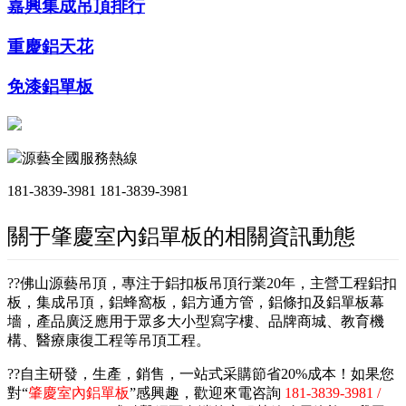
嘉興集成吊頂排行
重慶鋁天花
免漆鋁單板
源藝全國服務熱線
181-3839-3981
181-3839-3981
關于肇慶室內鋁單板的相關資訊動態
??佛山源藝吊頂，專注于鋁扣板吊頂行業20年，主營工程鋁扣
板，集成吊頂，鋁蜂窩板，鋁方通方管，鋁條扣及鋁單板幕
墻，產品廣泛應用于眾多大小型寫字樓、品牌商城、教育機
構、醫療康復工程等吊頂工程。
??自主研發，生產，銷售，一站式采購節省20%成本！如果您
對“
肇慶室內鋁單板
”感興趣，歡迎來電咨詢
181-3839-3981 /