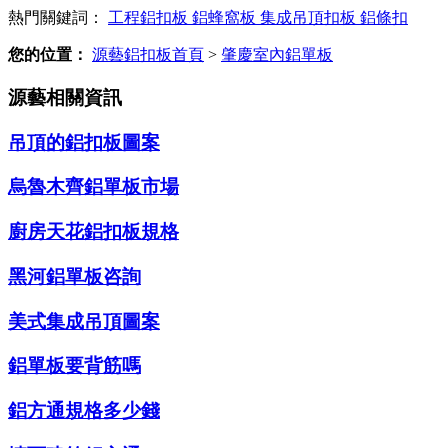
熱門關鍵詞：
工程鋁扣板
鋁蜂窩板
集成吊頂扣板
鋁條扣
您的位置：
源藝鋁扣板首頁
>
肇慶室內鋁單板
源藝相關資訊
吊頂的鋁扣板圖案
烏魯木齊鋁單板市場
廚房天花鋁扣板規格
黑河鋁單板咨詢
美式集成吊頂圖案
鋁單板要背筋嗎
鋁方通規格多少錢