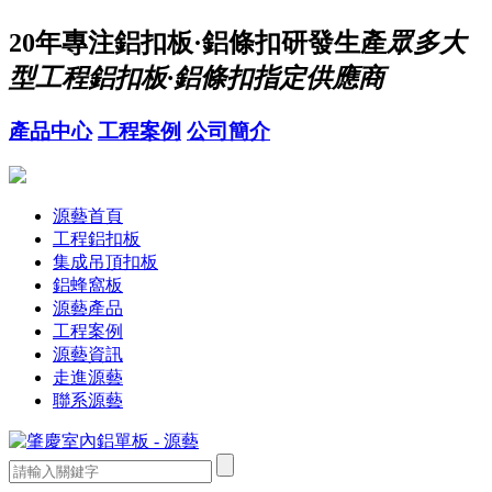
20年
專注鋁扣板·鋁條扣研發生產
眾多大
型工程鋁扣板·鋁條扣指定供應商
產品中心
工程案例
公司簡介
源藝首頁
工程鋁扣板
集成吊頂扣板
鋁蜂窩板
源藝產品
工程案例
源藝資訊
走進源藝
聯系源藝