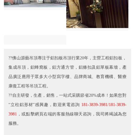
??佛山源藝吊頂專注于鋁扣板吊頂行業20年，主營工程鋁扣板，
集成吊頂，鋁蜂窩板，鋁方通方管，鋁條扣及鋁單板幕墻，產
品廣泛應用于眾多大小型寫字樓、品牌商城、教育機構、醫療
康復工程等吊頂工程。
??自主研發，生產，銷售，一站式采購節省20%成本！如果您對
“立柱鋁形材”感興趣，歡迎來電咨詢
181-3839-3981/181-3839-
3981
，或點擊網頁右端的客服熱線聊天咨詢，我司將竭誠為您
服務。