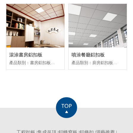
滾涂書房鋁扣板
噴涂餐廳鋁扣板
產品類別：書房鋁扣板吊頂
產品類別：廚房鋁扣板吊頂
工程扣板
|
集成吊頂
|
鋁蜂窩板
|
鋁條扣
|
源藝推薦
|