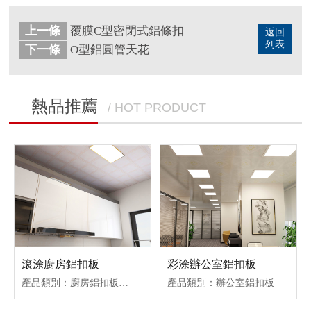
上一條
覆膜C型密閉式鋁條扣
返回
列表
下一條
O型鋁圓管天花
熱品推薦
/ HOT PRODUCT
滾涂廚房鋁扣板
彩涂辦公室鋁扣板
產品類別：廚房鋁扣板吊頂
產品類別：辦公室鋁扣板