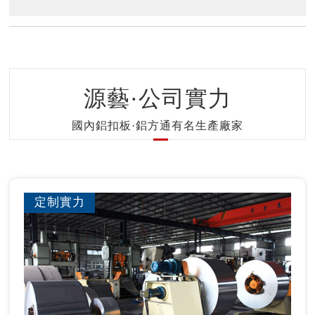
源藝·公司實力
國內鋁扣板·鋁方通有名生產廠家
定制實力