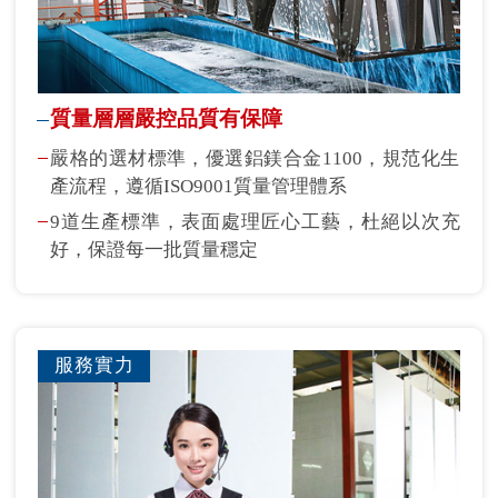
質量層層嚴控品質有保障
嚴格的選材標準，優選鋁鎂合金1100，規范化生
產流程，遵循ISO9001質量管理體系
9道生產標準，表面處理匠心工藝，杜絕以次充
好，保證每一批質量穩定
服務實力