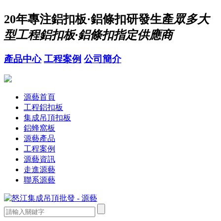
20年
專注鋁扣板·鋁條扣研發生產
眾多大
型工程鋁扣板·鋁條扣指定供應商
產品中心
工程案例
公司簡介
源藝首頁
工程鋁扣板
集成吊頂扣板
鋁蜂窩板
源藝產品
工程案例
源藝資訊
走進源藝
聯系源藝