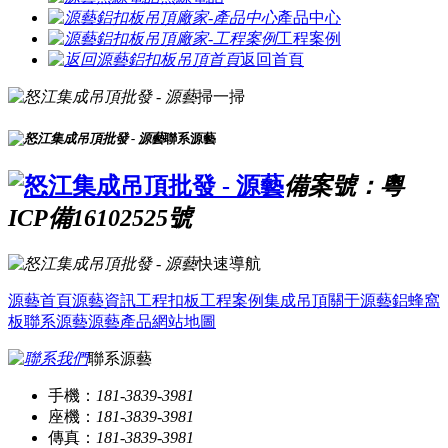
產品中心
工程案例
返回首頁
掃一掃
聯系源藝
備案號：粵
ICP備16102525號
快速導航
源藝首頁
源藝資訊
工程扣板
工程案例
集成吊頂
關于源藝
鋁蜂窩
板
聯系源藝
源藝產品
網站地圖
聯系源藝
手機：
181-3839-3981
座機：
181-3839-3981
傳真：
181-3839-3981