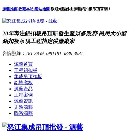
源藝推薦
收藏本站
網站地圖
歡迎光臨佛山源藝鋁扣板吊頂官網！
20年
專注鋁扣板吊頂研發生產
眾多政府·民用大小型
鋁扣板吊頂工程指定供應廠家
咨詢熱線：
181-3839-3981
181-3839-3981
源藝首頁
工程鋁扣板
集成吊頂扣板
鋁蜂窩板
源藝產品
工程案例
源藝資訊
走進源藝
聯系源藝