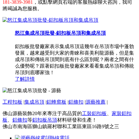
181-3839-3981
，或點擊網頁右端的客服熱線聊天咨詢，我司
將竭誠為您服務。
怒江集成吊頂批發-鋁扣板吊頂和集成吊頂
鋁扣板批發廠家表示集成吊頂這幾年在吊頂市場中蓬勃
發展，越來越受到大家的青睞和喜美利龍源藝，但是集
成吊頂和傳統吊頂間到底有什么區別呢？兩者之間有什
么優勢呢？跟著鋁扣板批發廠家來看看集成吊頂和傳統
吊頂到底哪家強！
了解詳情
工程扣板
|
集成吊頂
|
鋁蜂窩板
|
鋁條扣
|
源藝推薦
|
佛山源藝裝飾20年來專注于高品質的
工裝鋁扣板
、
家裝鋁扣
板
、
鋁條扣
等
鋁扣板吊頂
材料研發和生產！
佛山市南海區獅山鎮羅村聯和工業區東區16路9號之三
熱線電話