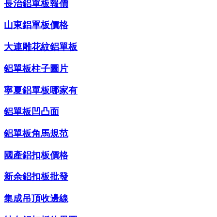
長治鋁單板報價
山東鋁單板價格
大連雕花紋鋁單板
鋁單板柱子圖片
寧夏鋁單板哪家有
鋁單板凹凸面
鋁單板角馬規范
國產鋁扣板價格
新余鋁扣板批發
集成吊頂收邊線