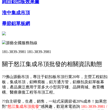
純白鋁扣板效果圖
淮中集成吊頂
畢節鋁單板網
源藝全國服務熱線
181-3839-3981
181-3839-3981
關于怒江集成吊頂批發的相關資訊動態
??佛山源藝吊頂，專注于鋁扣板吊頂行業20年，主營工程鋁扣
板，集成吊頂，鋁蜂窩板，鋁方通方管，鋁條扣及鋁單板幕
墻，產品廣泛應用于眾多大小型寫字樓、品牌商城、教育機
構、醫療康復工程等吊頂工程。
??自主研發，生產，銷售，一站式采購節省20%成本！如果您
對“
怒江集成吊頂批發
”感興趣，歡迎來電咨詢
181-3839-3981 /