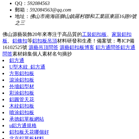
QQ：
592084563
郵箱：
592084563@qq.com
地址：
佛山市南海區獅山鎮羅村聯和工業區東區16路9號
之三
佛山源藝裝飾20年來專注于高品質的
工裝鋁扣板
、
家裝鋁扣
板
、
鋁條扣
等
鋁扣板吊頂
材料研發和生產！
備案號：粵ICP備
16102525號
源藝吊頂問答
源藝鋁扣板博客
鋁方通問答
鋁方通
問答
素材錦集
個人素材
名句摘抄
鋁方通
U型木紋_鋁方通
方形鋁扣板
滾涂鋁扣板
外墻鋁型材
彩涂鋁扣板
鋁圓管天花
木紋鋁扣板
噴涂鋁扣板
承德鋁單板網站
u鋁方通規格
鋁扣板天花哪個好
北京鋁單板材料