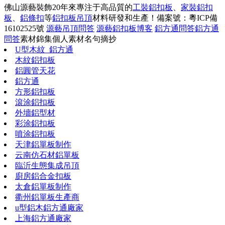
佛山源藝裝飾20年來專注于高品質的
工裝鋁扣板
、
家裝鋁扣
板
、
鋁條扣
等
鋁扣板吊頂
材料研發和生產！
備案號：粵ICP備
16102525號
源藝吊頂問答
源藝鋁扣板博客
鋁方通問答
鋁方通
問答
素材錦集
個人素材
名句摘抄
U型木紋_鋁方通
木紋鋁扣板
鋁圓管天花
鋁方通
方形鋁扣板
滾涂鋁扣板
外墻鋁型材
彩涂鋁扣板
噴涂鋁扣板
天津鋁單板制作
云南仿石材鋁單板
臨沂生態集成吊頂
廚房鋁合金扣板
太倉鋁單板制作
衢州鋁單板生產商
u型鋁木鋁方通廠家
上海鋁方通廠家