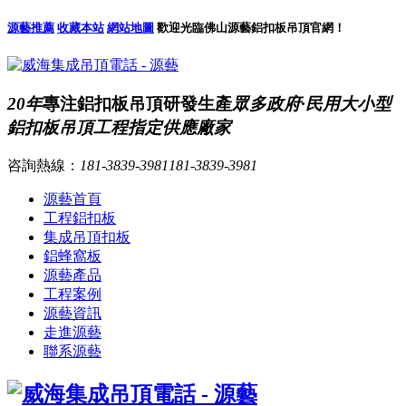
源藝推薦
收藏本站
網站地圖
歡迎光臨佛山源藝鋁扣板吊頂官網！
20年
專注鋁扣板吊頂研發生產
眾多政府·民用大小型
鋁扣板吊頂工程指定供應廠家
咨詢熱線：
181-3839-3981
181-3839-3981
源藝首頁
工程鋁扣板
集成吊頂扣板
鋁蜂窩板
源藝產品
工程案例
源藝資訊
走進源藝
聯系源藝