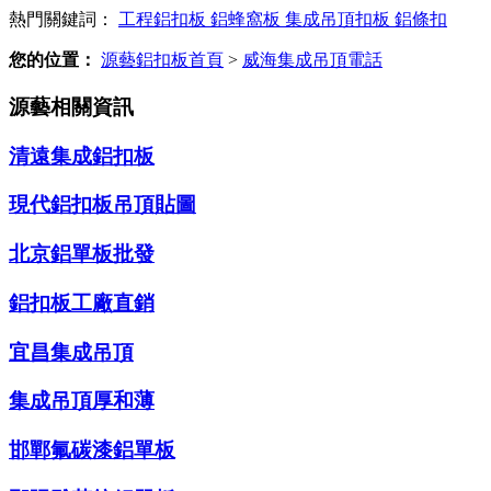
熱門關鍵詞：
工程鋁扣板
鋁蜂窩板
集成吊頂扣板
鋁條扣
您的位置：
源藝鋁扣板首頁
>
威海集成吊頂電話
源藝相關資訊
清遠集成鋁扣板
現代鋁扣板吊頂貼圖
北京鋁單板批發
鋁扣板工廠直銷
宜昌集成吊頂
集成吊頂厚和薄
邯鄲氟碳漆鋁單板