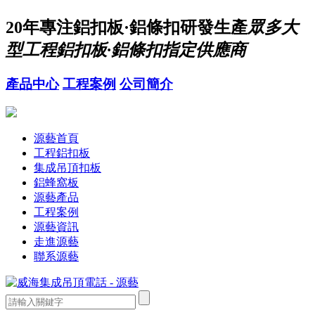
20年
專注鋁扣板·鋁條扣研發生產
眾多大
型工程鋁扣板·鋁條扣指定供應商
產品中心
工程案例
公司簡介
源藝首頁
工程鋁扣板
集成吊頂扣板
鋁蜂窩板
源藝產品
工程案例
源藝資訊
走進源藝
聯系源藝