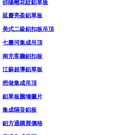
邵陽雕花紋鋁單板
延慶亮盈鋁單板
美式二級鋁扣板吊頂
七臺河集成吊頂
南充客廳鋁扣板
江蘇超導鋁單板
想做集成吊頂
鋁單板圍墻圖片
集成隔音鋁板
鋁方通購買價格