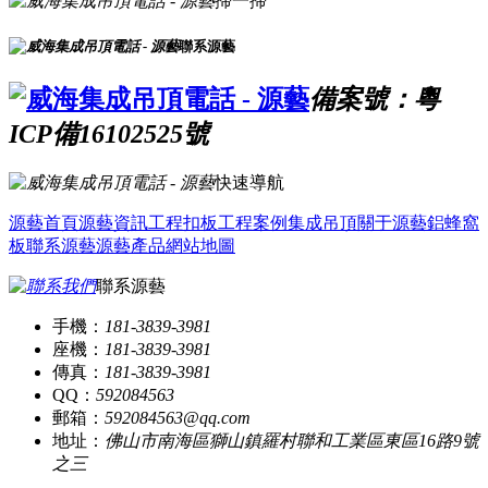
掃一掃
聯系源藝
備案號：粵
ICP備16102525號
快速導航
源藝首頁
源藝資訊
工程扣板
工程案例
集成吊頂
關于源藝
鋁蜂窩
板
聯系源藝
源藝產品
網站地圖
聯系源藝
手機：
181-3839-3981
座機：
181-3839-3981
傳真：
181-3839-3981
QQ：
592084563
郵箱：
592084563@qq.com
地址：
佛山市南海區獅山鎮羅村聯和工業區東區16路9號
之三