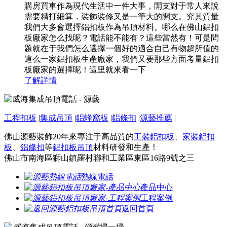
購房買車作為現代生活中一件大事，開支對于常人來說
需要精打細算，裝飾裝修又是一筆大的開支。究其質量
我們大多會選擇鋁扣板作為吊頂材料。哪么在佛山鋁扣
板廠家怎么找呢？電話能不能有？這些當然有！可是問
題就在于我們怎么選擇一個好的適合自己有物超所值的
這么一家鋁扣板生產廠家，我們又要那些方面考量鋁扣
板廠家的選擇呢！這里就來看一下
了解詳情
工程扣板
|
集成吊頂
|
鋁蜂窩板
|
鋁條扣
|
源藝推薦
|
佛山源藝裝飾20年來專注于高品質的
工裝鋁扣板
、
家裝鋁扣
板
、
鋁條扣
等
鋁扣板吊頂
材料研發和生產！
佛山市南海區獅山鎮羅村聯和工業區東區16路9號之三
熱線電話
產品中心
工程案例
返回首頁