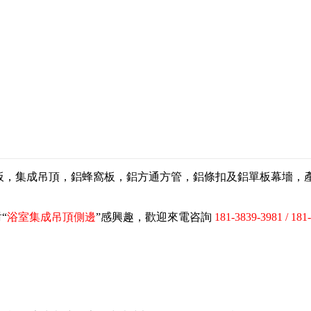
扣板，集成吊頂，鋁蜂窩板，鋁方通方管，鋁條扣及鋁單板幕墻
“
浴室集成吊頂側邊
”感興趣，歡迎來電咨詢
181-3839-3981 / 181