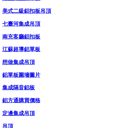
美式二級鋁扣板吊頂
七臺河集成吊頂
南充客廳鋁扣板
江蘇超導鋁單板
想做集成吊頂
鋁單板圍墻圖片
集成隔音鋁板
鋁方通購買價格
定邊集成吊頂
吊頂