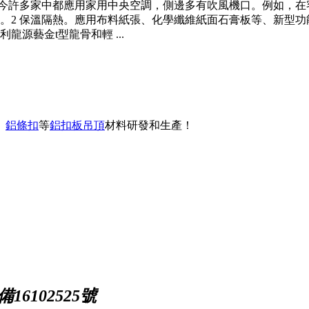
如今許多家中都應用家用中央空調，側邊多有吹風機口。例如，
。2 保溫隔熱。應用布料紙張、化學纖維紙面石膏板等、新型功
源藝金t型龍骨和輕 ...
、
鋁條扣
等
鋁扣板吊頂
材料研發和生產！
16102525號