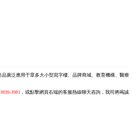
，產品廣泛應用于眾多大小型寫字樓、品牌商城、教育機構、醫療
-3839-3981
，或點擊網頁右端的客服熱線聊天咨詢，我司將竭誠