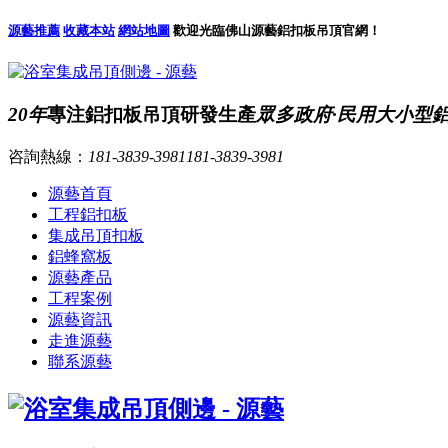
源藝推薦
收藏本站
網站地圖
歡迎光臨佛山源藝鋁扣板吊頂官網！
20年
專注鋁扣板吊頂研發生產
眾多政府·民用大小型
咨詢熱線：
181-3839-3981
181-3839-3981
源藝首頁
工程鋁扣板
集成吊頂扣板
鋁蜂窩板
源藝產品
工程案例
源藝資訊
走進源藝
聯系源藝