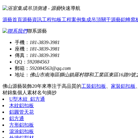
快速導航
源藝首頁
源藝資訊
工程扣板
工程案例
集成吊頂
關于源藝
鋁蜂窩
聯系源藝
手機：
181-3839-3981
座機：
181-3839-3981
傳真：
181-3839-3981
QQ：
592084563
郵箱：
592084563@qq.com
地址：
佛山市南海區獅山鎮羅村聯和工業區東區16路9號
佛山源藝裝飾20年來專注于高品質的
工裝鋁扣板
、
家裝鋁扣板
材錦集
個人素材
名句摘抄
U型木紋_鋁方通
木紋鋁扣板
鋁圓管天花
鋁方通
方形鋁扣板
滾涂鋁扣板
外墻鋁型材