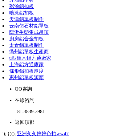
彩涂鋁扣板
噴涂鋁扣板
天津鋁單板制作
云南仿石材鋁單板
臨沂生態集成吊頂
廚房鋁合金扣板
太倉鋁單板制作
衢州鋁單板生產商
u型鋁木鋁方通廠家
上海鋁方通廠家
條形鋁扣板厚度
惠州鋁單板源頭
QQ咨詢
在線咨詢
181-3839-3981
返回頂部
'); })();
亚洲夂夂婷婷色拍ww47