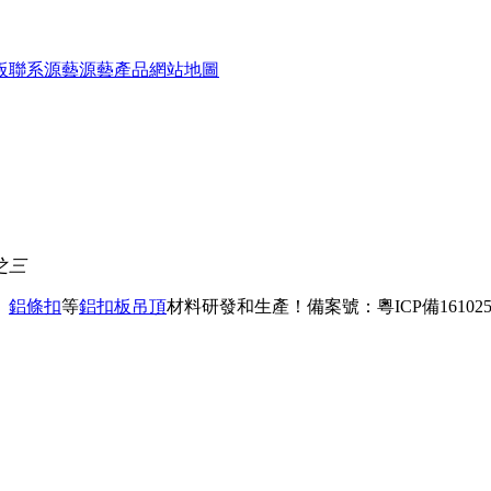
板
聯系源藝
源藝產品
網站地圖
之三
、
鋁條扣
等
鋁扣板吊頂
材料研發和生產！
備案號：粵ICP備161025