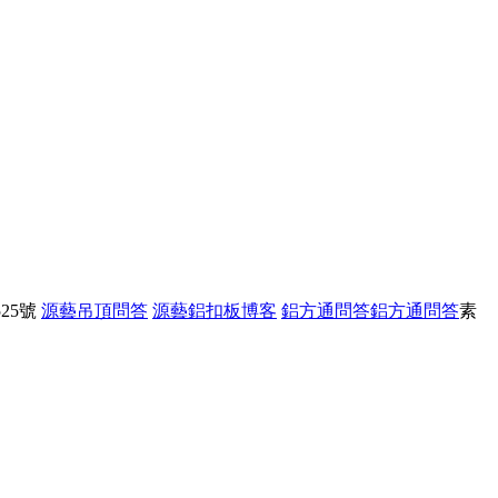
25號
源藝吊頂問答
源藝鋁扣板博客
鋁方通問答
鋁方通問答
素