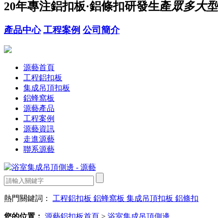
20年
專注鋁扣板·鋁條扣研發生產
眾多大型
產品中心
工程案例
公司簡介
源藝首頁
工程鋁扣板
集成吊頂扣板
鋁蜂窩板
源藝產品
工程案例
源藝資訊
走進源藝
聯系源藝
熱門關鍵詞：
工程鋁扣板
鋁蜂窩板
集成吊頂扣板
鋁條扣
您的位置：
源藝鋁扣板首頁
>
浴室集成吊頂側邊