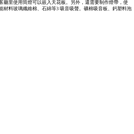
在客廳里使用筒燈可以嵌入天花板。另外，還需要制作燈帶，使
能材料玻璃纖維棉、石綿等3 吸音吸聲。礦棉吸音板、鈣塑料泡