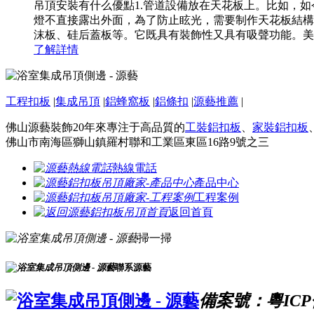
吊頂安裝有什么優點1.管道設備放在天花板上。比如，
燈不直接露出外面，為了防止眩光，需要制作天花板結構
沫板、硅后蓋板等。它既具有裝飾性又具有吸聲功能。美利龍
了解詳情
工程扣板
|
集成吊頂
|
鋁蜂窩板
|
鋁條扣
|
源藝推薦
|
佛山源藝裝飾20年來專注于高品質的
工裝鋁扣板
、
家裝鋁扣板
佛山市南海區獅山鎮羅村聯和工業區東區16路9號之三
熱線電話
產品中心
工程案例
返回首頁
掃一掃
聯系源藝
備案號：粵ICP備