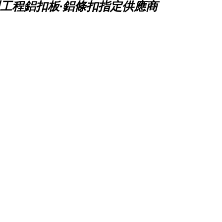
工程鋁扣板·鋁條扣指定供應商