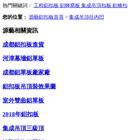
熱門關鍵詞：
工程鋁扣板
鋁蜂窩板
集成吊頂扣板
鋁條扣
您的位置：
源藝鋁扣板首頁
>
集成吊頂往內凹
源藝相關資訊
成都鋁扣板進貨
河津幕墻鋁單板
成都鋁單板廠家廠
鋁扣板吊頂裝效果圖
室外雙曲鋁單板
2018年鋁扣板
集成吊頂三級頂