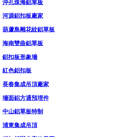
沖孔珠海鋁單板
河源鋁扣板廠家
葫蘆島雕花紋鋁單板
海南雙曲鋁單板
鋁扣板形象墻
紅色鋁扣板
長春集成吊頂廠家
墻面鋁方通預埋件
中山鋁單板特制
浦東集成吊頂