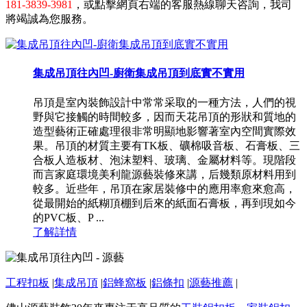
181-3839-3981
，或點擊網頁右端的客服熱線聊天咨詢，我司
將竭誠為您服務。
集成吊頂往內凹-廚衛集成吊頂到底實不實用
吊頂是室內裝飾設計中常常采取的一種方法，人們的視
野與它接觸的時間較多，因而天花吊頂的形狀和質地的
造型藝術正確處理很非常明顯地影響著室內空間實際效
果。吊頂的材質主要有TK板、礦棉吸音板、石膏板、三
合板人造板材、泡沫塑料、玻璃、金屬材料等。現階段
而言家庭環境美利龍源藝裝修來講，后幾類原材料用到
較多。近些年，吊頂在家居裝修中的應用率愈來愈高，
從最開始的紙糊頂棚到后來的紙面石膏板，再到現如今
的PVC板、P ...
了解詳情
工程扣板
|
集成吊頂
|
鋁蜂窩板
|
鋁條扣
|
源藝推薦
|