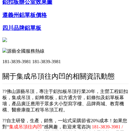
鋁扣板辦公室效果圖
遵義州鋁單板價格
四川品牌鋁單板
源藝全國服務熱線
181-3839-3981
181-3839-3981
關于集成吊頂往內凹的相關資訊動態
??佛山源藝吊頂，專注于鋁扣板吊頂行業20年，主營工程鋁扣
板，集成吊頂，鋁蜂窩板，鋁方通方管，鋁條扣及鋁單板幕
墻，產品廣泛應用于眾多大小型寫字樓、品牌商城、教育機
構、醫療康復工程等吊頂工程。
??自主研發，生產，銷售，一站式采購節省20%成本！如果您
對“
集成吊頂往內凹
”感興趣，歡迎來電咨詢
181-3839-3981 /