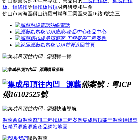
佛山源藝裝飾20年來專注于高品質的
工裝鋁扣板
、
家裝鋁扣
板
、
鋁條扣
等
鋁扣板吊頂
材料研發和生產！
佛山市南海區獅山鎮羅村聯和工業區東區16路9號之三
熱線電話
產品中心
工程案例
返回首頁
掃一掃
聯系源藝
備案號：粵ICP
備16102525號
快速導航
源藝首頁
源藝資訊
工程扣板
工程案例
集成吊頂
關于源藝
鋁蜂窩
板
聯系源藝
源藝產品
網站地圖
聯系源藝