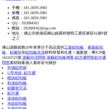
手機：
181-3839-3981
座機：
181-3839-3981
傳真：
181-3839-3981
QQ：
592084563
郵箱：
592084563@qq.com
地址：
佛山市南海區獅山鎮羅村聯和工業區東區16路9號
之三
佛山源藝裝飾20年來專注于高品質的
工裝鋁扣板
、
家裝鋁扣
板
、
鋁條扣
等
鋁扣板吊頂
材料研發和生產！
備案號：粵ICP備
16102525號
源藝吊頂問答
源藝鋁扣板博客
鋁方通問答
鋁方通
問答
素材錦集
個人素材
名句摘抄
外墻鋁型材
U型木紋_鋁方通
噴涂鋁扣板
彩涂鋁扣板
鋁圓管天花
鋁方通
滾涂鋁扣板
木紋鋁扣板
方形鋁扣板