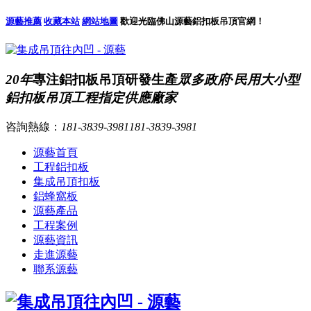
源藝推薦
收藏本站
網站地圖
歡迎光臨佛山源藝鋁扣板吊頂官網！
20年
專注鋁扣板吊頂研發生產
眾多政府·民用大小型
鋁扣板吊頂工程指定供應廠家
咨詢熱線：
181-3839-3981
181-3839-3981
源藝首頁
工程鋁扣板
集成吊頂扣板
鋁蜂窩板
源藝產品
工程案例
源藝資訊
走進源藝
聯系源藝