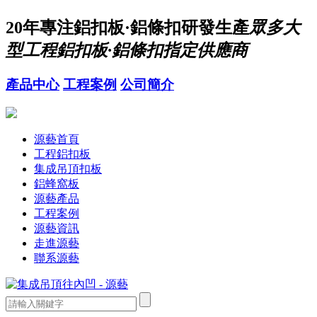
20年
專注鋁扣板·鋁條扣研發生產
眾多大
型工程鋁扣板·鋁條扣指定供應商
產品中心
工程案例
公司簡介
源藝首頁
工程鋁扣板
集成吊頂扣板
鋁蜂窩板
源藝產品
工程案例
源藝資訊
走進源藝
聯系源藝