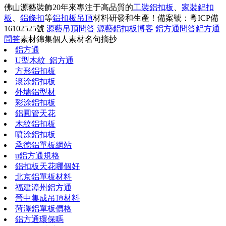
佛山源藝裝飾20年來專注于高品質的
工裝鋁扣板
、
家裝鋁扣
板
、
鋁條扣
等
鋁扣板吊頂
材料研發和生產！
備案號：粵ICP備
16102525號
源藝吊頂問答
源藝鋁扣板博客
鋁方通問答
鋁方通
問答
素材錦集
個人素材
名句摘抄
鋁方通
U型木紋_鋁方通
方形鋁扣板
滾涂鋁扣板
外墻鋁型材
彩涂鋁扣板
鋁圓管天花
木紋鋁扣板
噴涂鋁扣板
承德鋁單板網站
u鋁方通規格
鋁扣板天花哪個好
北京鋁單板材料
福建漳州鋁方通
晉中集成吊頂材料
菏澤鋁單板價格
鋁方通環保嗎