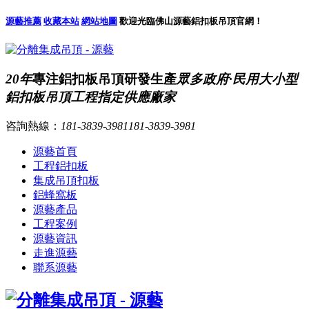
源藝推薦
收藏本站
網站地圖
歡迎光臨佛山源藝鋁扣板吊頂官網！
20年
專注鋁扣板吊頂研發生產
眾多政府·民用大小型
鋁扣板吊頂工程指定供應廠家
咨詢熱線：
181-3839-3981
181-3839-3981
源藝首頁
工程鋁扣板
集成吊頂扣板
鋁蜂窩板
源藝產品
工程案例
源藝資訊
走進源藝
聯系源藝