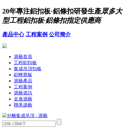
20年
專注鋁扣板·鋁條扣研發生產
眾多大
型工程鋁扣板·鋁條扣指定供應商
產品中心
工程案例
公司簡介
源藝首頁
工程鋁扣板
集成吊頂扣板
鋁蜂窩板
源藝產品
工程案例
源藝資訊
走進源藝
聯系源藝