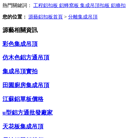
熱門關鍵詞：
工程鋁扣板
鋁蜂窩板
集成吊頂扣板
鋁條扣
您的位置：
源藝鋁扣板首頁
>
分離集成吊頂
源藝相關資訊
彩色集成吊頂
仿木色鋁方通吊頂
集成吊頂實拍
田園廚房集成吊頂
江蘇鋁單板價格
u型鋁方通批發廠家
天花板集成吊頂