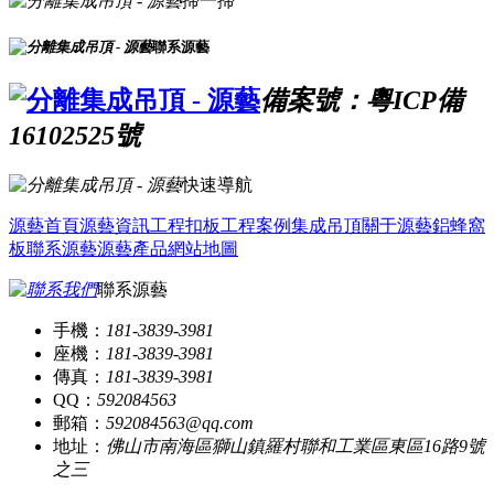
掃一掃
聯系源藝
備案號：粵ICP備
16102525號
快速導航
源藝首頁
源藝資訊
工程扣板
工程案例
集成吊頂
關于源藝
鋁蜂窩
板
聯系源藝
源藝產品
網站地圖
聯系源藝
手機：
181-3839-3981
座機：
181-3839-3981
傳真：
181-3839-3981
QQ：
592084563
郵箱：
592084563@qq.com
地址：
佛山市南海區獅山鎮羅村聯和工業區東區16路9號
之三