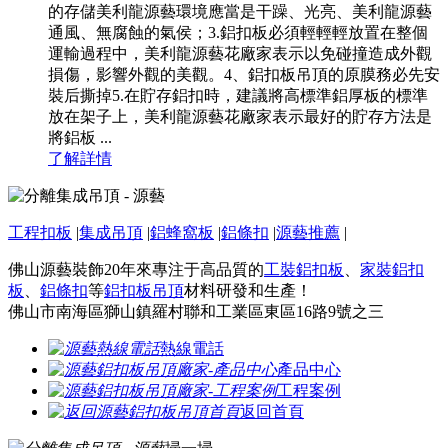
的存儲美利龍源藝環境應當是干躁、光亮、美利龍源藝
通風、無腐蝕的氣侯；3.鋁扣板必須輕輕輕放置在整個
運輸過程中，美利龍源藝花廠家表示以免碰撞造成外觀
損傷，影響外觀的美觀。4、鋁扣板吊頂的原膜務必先安
裝后撕掉5.在貯存鋁扣時，建議將高標準鋁厚板的標準
放在架子上，美利龍源藝花廠家表示最好的貯存方法是
將鋁板 ...
了解詳情
工程扣板
|
集成吊頂
|
鋁蜂窩板
|
鋁條扣
|
源藝推薦
|
佛山源藝裝飾20年來專注于高品質的
工裝鋁扣板
、
家裝鋁扣
板
、
鋁條扣
等
鋁扣板吊頂
材料研發和生產！
佛山市南海區獅山鎮羅村聯和工業區東區16路9號之三
熱線電話
產品中心
工程案例
返回首頁