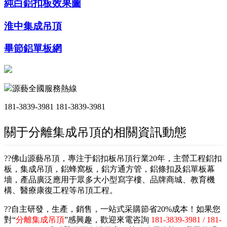
純白鋁扣板效果圖
淮中集成吊頂
畢節鋁單板網
源藝全國服務熱線
181-3839-3981
181-3839-3981
關于分離集成吊頂的相關資訊動態
??佛山源藝吊頂，專注于鋁扣板吊頂行業20年，主營工程鋁扣
板，集成吊頂，鋁蜂窩板，鋁方通方管，鋁條扣及鋁單板幕
墻，產品廣泛應用于眾多大小型寫字樓、品牌商城、教育機
構、醫療康復工程等吊頂工程。
??自主研發，生產，銷售，一站式采購節省20%成本！如果您
對“
分離集成吊頂
”感興趣，歡迎來電咨詢
181-3839-3981 / 181-