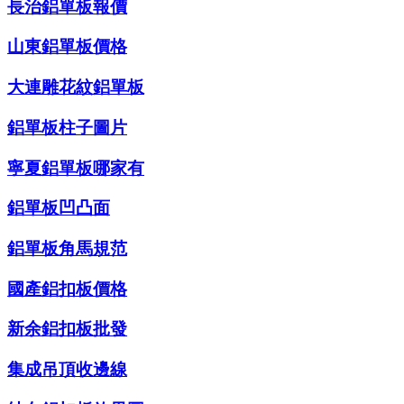
長治鋁單板報價
山東鋁單板價格
大連雕花紋鋁單板
鋁單板柱子圖片
寧夏鋁單板哪家有
鋁單板凹凸面
鋁單板角馬規范
國產鋁扣板價格
新余鋁扣板批發
集成吊頂收邊線