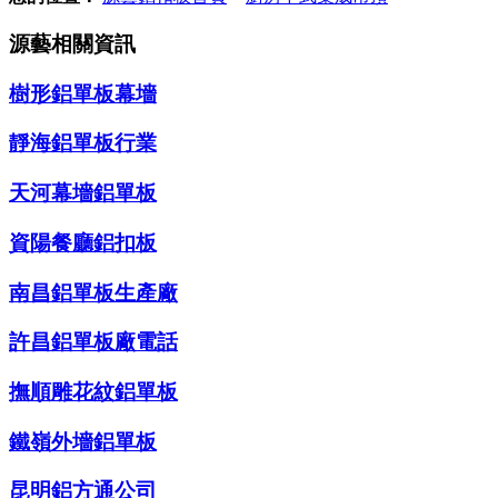
源藝相關資訊
樹形鋁單板幕墻
靜海鋁單板行業
天河幕墻鋁單板
資陽餐廳鋁扣板
南昌鋁單板生產廠
許昌鋁單板廠電話
撫順雕花紋鋁單板
鐵嶺外墻鋁單板
昆明鋁方通公司