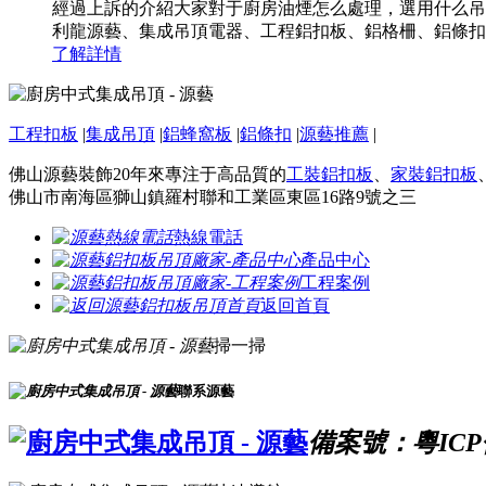
經過上訴的介紹大家對于廚房油煙怎么處理，選用什么吊
利龍源藝、集成吊頂電器、工程鋁扣板、鋁格柵、鋁條扣
了解詳情
工程扣板
|
集成吊頂
|
鋁蜂窩板
|
鋁條扣
|
源藝推薦
|
佛山源藝裝飾20年來專注于高品質的
工裝鋁扣板
、
家裝鋁扣板
佛山市南海區獅山鎮羅村聯和工業區東區16路9號之三
熱線電話
產品中心
工程案例
返回首頁
掃一掃
聯系源藝
備案號：粵ICP備