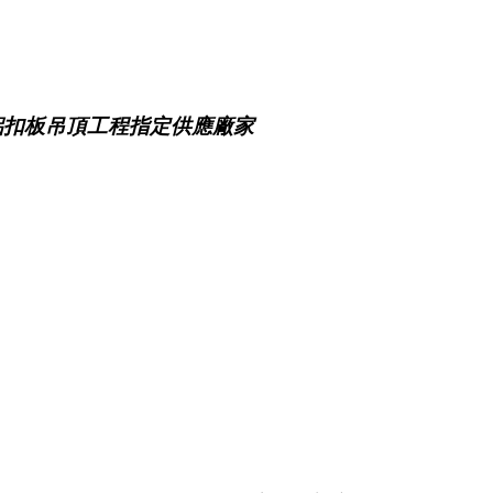
鋁扣板吊頂工程指定供應廠家