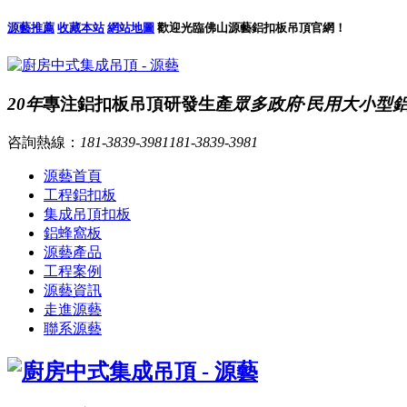
源藝推薦
收藏本站
網站地圖
歡迎光臨佛山源藝鋁扣板吊頂官網！
20年
專注鋁扣板吊頂研發生產
眾多政府·民用大小型
咨詢熱線：
181-3839-3981
181-3839-3981
源藝首頁
工程鋁扣板
集成吊頂扣板
鋁蜂窩板
源藝產品
工程案例
源藝資訊
走進源藝
聯系源藝