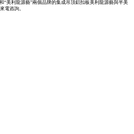
和“美利龍源藝”兩個品牌的集成吊頂鋁扣板美利龍源藝與半美
來電咨詢。