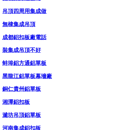
吊頂四周用集成做
無棣集成吊頂
成都鋁扣板廠電話
裝集成吊頂不好
蚌埠鋁方通鋁單板
黑龍江鋁單板幕墻廠
銅仁貴州鋁單板
湘潭鋁扣板
濰坊吊頂鋁單板
河南集成鋁扣板