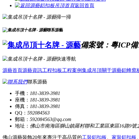
返回首頁
掃一掃
聯系源藝
備案號：粵ICP備16
快速導航
源藝首頁
源藝資訊
工程扣板
工程案例
集成吊頂
關于源藝
鋁蜂窩
聯系源藝
手機：
181-3839-3981
座機：
181-3839-3981
傳真：
181-3839-3981
QQ：
592084563
郵箱：
592084563@qq.com
地址：
佛山市南海區獅山鎮羅村聯和工業區東區16路9號
佛山源藝裝飾20年來專注于高品質的
工裝鋁扣板
、
家裝鋁扣板