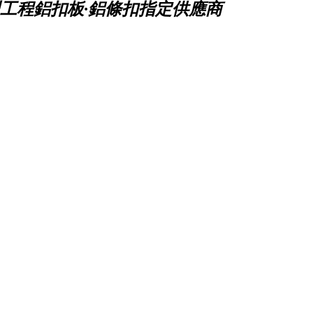
工程鋁扣板·鋁條扣指定供應商