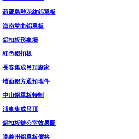
葫蘆島雕花紋鋁單板
海南雙曲鋁單板
鋁扣板形象墻
紅色鋁扣板
長春集成吊頂廠家
墻面鋁方通預埋件
中山鋁單板特制
浦東集成吊頂
鋁扣板辦公室效果圖
遵義州鋁單板價格