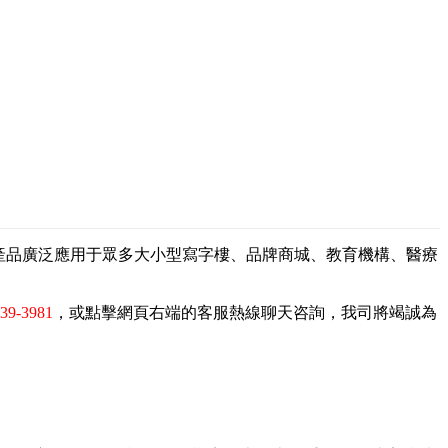
，產品廣泛應用于眾多大小型寫字樓、品牌商城、教育機構、醫療
839-3981
，或點擊網頁右端的客服熱線聊天咨詢，我司將竭誠為