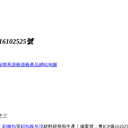
102525號
板
聯系源藝
源藝產品
網站地圖
之三
、
鋁條扣
等
鋁扣板吊頂
材料研發和生產！
備案號：粵ICP備161025