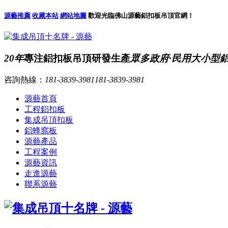
源藝推薦
收藏本站
網站地圖
歡迎光臨佛山源藝鋁扣板吊頂官網！
20年
專注鋁扣板吊頂研發生產
眾多政府·民用大小型
咨詢熱線：
181-3839-3981
181-3839-3981
源藝首頁
工程鋁扣板
集成吊頂扣板
鋁蜂窩板
源藝產品
工程案例
源藝資訊
走進源藝
聯系源藝