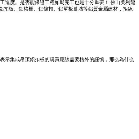
工進度。是否能保證工程如期完工也是十分重要！ 佛山美利龍
程鋁扣板、鋁格柵、鋁條扣、鋁單板幕墻等鋁質金屬建材，拒絕
表示集成吊頂鋁扣板的購買應該需要格外的謹慎，那么為什么