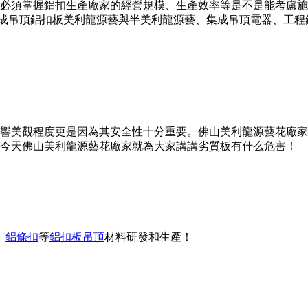
必須掌握鋁扣生產廠家的經營規模、生產效率等是不是能考慮施
的集成吊頂鋁扣板美利龍源藝與半美利龍源藝、集成吊頂電器、工
響美觀程度更是因為其安全性十分重要。佛山美利龍源藝花廠家
今天佛山美利龍源藝花廠家就為大家講講劣質板有什么危害！
、
鋁條扣
等
鋁扣板吊頂
材料研發和生產！