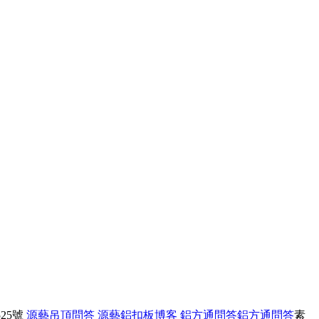
25號
源藝吊頂問答
源藝鋁扣板博客
鋁方通問答
鋁方通問答
素