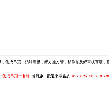
扣板，集成吊頂，鋁蜂窩板，鋁方通方管，鋁條扣及鋁單板幕墻
“
集成吊頂十名牌
”感興趣，歡迎來電咨詢
181-3839-3981 / 181-3