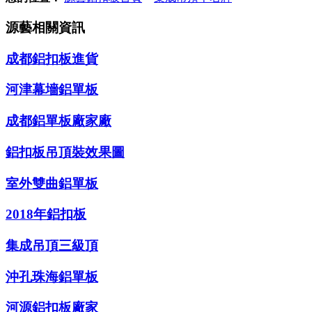
源藝相關資訊
成都鋁扣板進貨
河津幕墻鋁單板
成都鋁單板廠家廠
鋁扣板吊頂裝效果圖
室外雙曲鋁單板
2018年鋁扣板
集成吊頂三級頂
沖孔珠海鋁單板
河源鋁扣板廠家