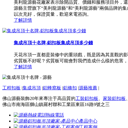
美利龍源藝花廠家表示除開品質、價錢和服務項目外，還
源藝主營旗下“美利龍源藝”和“美利龍源藝”兩個品牌
以次充好，保證質量，歡迎來電咨詢。
了解詳情
集成吊頂十名牌-鋁扣板集成吊頂多少錢
天花吊頂一直都是裝修中的重頭戲，既是因為其直觀的影
劣質板不好呢？劣質板可能會對我們造成什么樣的危害，
了解詳情
工程扣板
|
集成吊頂
|
鋁蜂窩板
|
鋁條扣
|
源藝推薦
|
佛山源藝裝飾20年來專注于高品質的
工裝鋁扣板
、
家裝鋁扣板
佛山市南海區獅山鎮羅村聯和工業區東區16路9號之三
熱線電話
產品中心
工程案例