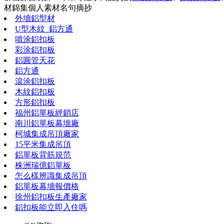
材錦集
個人素材
名句摘抄
外墻鋁型材
U型木紋_鋁方通
噴涂鋁扣板
彩涂鋁扣板
鋁圓管天花
鋁方通
滾涂鋁扣板
木紋鋁扣板
方形鋁扣板
福州鋁單板經銷店
南川鋁單板幕墻廠
柯城集成吊頂廠家
15平米集成吊頂
鋁單板背筋規范
株洲瑞億鋁單板
怎么樣辨識集成吊頂
鋁單板幕墻報價格
徐州鋁扣板生產廠家
鋁扣板能立即入住嗎