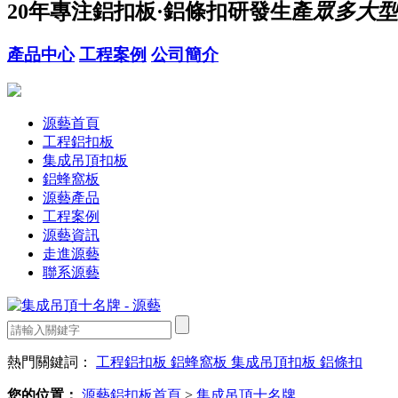
20年
專注鋁扣板·鋁條扣研發生產
眾多大型
產品中心
工程案例
公司簡介
源藝首頁
工程鋁扣板
集成吊頂扣板
鋁蜂窩板
源藝產品
工程案例
源藝資訊
走進源藝
聯系源藝
熱門關鍵詞：
工程鋁扣板
鋁蜂窩板
集成吊頂扣板
鋁條扣
您的位置：
源藝鋁扣板首頁
>
集成吊頂十名牌