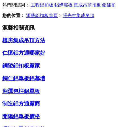
熱門關鍵詞：
工程鋁扣板
鋁蜂窩板
集成吊頂扣板
鋁條扣
您的位置：
源藝鋁扣板首頁
>
張先生集成吊頂
源藝相關資訊
樓房集成吊頂方法
仁懷鋁方通哪家好
銅陵鋁扣板廠家
銅仁鋁單板鋁幕墻
湘潭包柱鋁單板
制造鋁方通廠商
開陽鋁單板價格