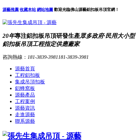
源藝推薦
收藏本站
網站地圖
歡迎光臨佛山源藝鋁扣板吊頂官網！
20年
專注鋁扣板吊頂研發生產
眾多政府·民用大小型
鋁扣板吊頂工程指定供應廠家
咨詢熱線：
181-3839-3981
181-3839-3981
源藝首頁
工程鋁扣板
集成吊頂扣板
鋁蜂窩板
源藝產品
工程案例
源藝資訊
走進源藝
聯系源藝