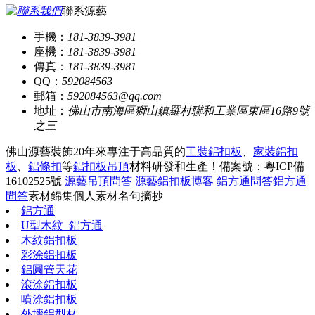
聯系源藝
手機：
181-3839-3981
座機：
181-3839-3981
傳真：
181-3839-3981
QQ：
592084563
郵箱：
592084563@qq.com
地址：
佛山市南海區獅山鎮羅村聯和工業區東區16路9號
之三
佛山源藝裝飾20年來專注于高品質的
工裝鋁扣板
、
家裝鋁扣
板
、
鋁條扣
等
鋁扣板吊頂
材料研發和生產！
備案號：粵ICP備
16102525號
源藝吊頂問答
源藝鋁扣板博客
鋁方通問答
鋁方通
問答
素材錦集
個人素材
名句摘抄
鋁方通
U型木紋_鋁方通
木紋鋁扣板
彩涂鋁扣板
鋁圓管天花
滾涂鋁扣板
噴涂鋁扣板
外墻鋁型材