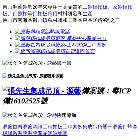
佛山源藝裝飾20年來專注于高品質的
工裝鋁扣板
、
家裝鋁扣
板
、
鋁條扣
等
鋁扣板吊頂
材料研發和生產！
佛山市南海區獅山鎮羅村聯和工業區東區16路9號之三
熱線電話
產品中心
工程案例
返回首頁
掃一掃
聯系源藝
備案號：粵ICP
備16102525號
快速導航
源藝首頁
源藝資訊
工程扣板
工程案例
集成吊頂
關于源藝
鋁蜂窩
板
聯系源藝
源藝產品
網站地圖