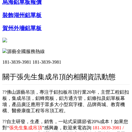
烏海鋁單板報價
裝飾湖州鋁單板
賀州外墻鋁單板
源藝全國服務熱線
181-3839-3981
181-3839-3981
關于張先生集成吊頂的相關資訊動態
??佛山源藝吊頂，專注于鋁扣板吊頂行業20年，主營工程鋁扣
板，集成吊頂，鋁蜂窩板，鋁方通方管，鋁條扣及鋁單板幕
墻，產品廣泛應用于眾多大小型寫字樓、品牌商城、教育機
構、醫療康復工程等吊頂工程。
??自主研發，生產，銷售，一站式采購節省20%成本！如果您
對“
張先生集成吊頂
”感興趣，歡迎來電咨詢
181-3839-3981 /