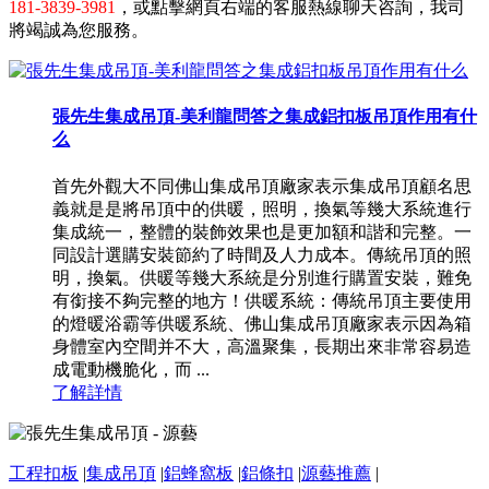
181-3839-3981
，或點擊網頁右端的客服熱線聊天咨詢，我司
將竭誠為您服務。
張先生集成吊頂-美利龍問答之集成鋁扣板吊頂作用有什
么
首先外觀大不同佛山集成吊頂廠家表示集成吊頂顧名思
義就是是將吊頂中的供暖，照明，換氣等幾大系統進行
集成統一，整體的裝飾效果也是更加額和諧和完整。一
同設計選購安裝節約了時間及人力成本。傳統吊頂的照
明，換氣。供暖等幾大系統是分別進行購置安裝，難免
有銜接不夠完整的地方！供暖系統：傳統吊頂主要使用
的燈暖浴霸等供暖系統、佛山集成吊頂廠家表示因為箱
身體室內空間并不大，高溫聚集，長期出來非常容易造
成電動機脆化，而 ...
了解詳情
工程扣板
|
集成吊頂
|
鋁蜂窩板
|
鋁條扣
|
源藝推薦
|