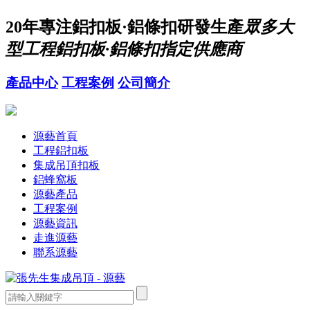
20年
專注鋁扣板·鋁條扣研發生產
眾多大
型工程鋁扣板·鋁條扣指定供應商
產品中心
工程案例
公司簡介
源藝首頁
工程鋁扣板
集成吊頂扣板
鋁蜂窩板
源藝產品
工程案例
源藝資訊
走進源藝
聯系源藝