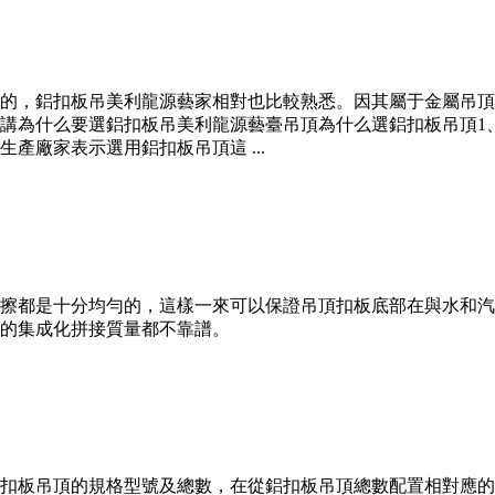
的，鋁扣板吊美利龍源藝家相對也比較熟悉。因其屬于金屬吊頂
講為什么要選鋁扣板吊美利龍源藝臺吊頂為什么選鋁扣板吊頂1
產廠家表示選用鋁扣板吊頂這 ...
擦都是十分均勻的，這樣一來可以保證吊頂扣板底部在與水和汽
的集成化拼接質量都不靠譜。
板吊頂的規格型號及總數，在從鋁扣板吊頂總數配置相對應的輔材