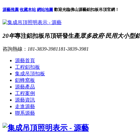
源藝推薦
收藏本站
網站地圖
歡迎光臨佛山源藝鋁扣板吊頂官網！
20年
專注鋁扣板吊頂研發生產
眾多政府·民用大小型
咨詢熱線：
181-3839-3981
181-3839-3981
源藝首頁
工程鋁扣板
集成吊頂扣板
鋁蜂窩板
源藝產品
工程案例
源藝資訊
走進源藝
聯系源藝