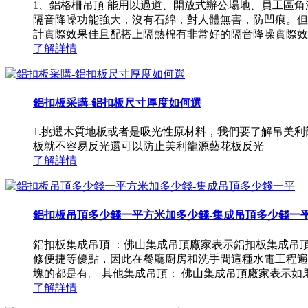
1、鋁格柵吊頂 能用以過道、開放式辦公場地、員工區
隔音降噪功能強大，沒有石綿，對人體無害，防凹痕。但
計實際效果佳且配搭上隔熱棉有非常好的隔音降噪實際效果。高
了解詳情
鋁扣板采購-鋁扣板尺寸厚度如何選
1.挑選木質地板或者是吸光性原材料，我們要了解吊美
板就不容易反光還可以防止美利龍源藝花板反光
了解詳情
鋁扣板吊頂多少錢一平方米加多少錢-集成吊頂多少錢一
鋁扣板集成吊頂 ：佛山集成吊頂廠家表示鋁扣板集成吊
修便捷等優點，因此在餐廳廚房和洗手間這種水電工程遍
塊的都是有。 其他集成吊頂： 佛山集成吊頂廠家表示如果
了解詳情