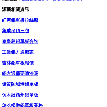
源藝相關資訊
紅河鋁單板拉絲廠
集成吊頂三包
秦皇島鋁單板咨詢
工業鋁方通廠家
吉林鋁單板報價
鋁方通需要噴涂嗎
優質防城港鋁單板
仿木紋贛州鋁單板
怎么樣做鋁單板業務