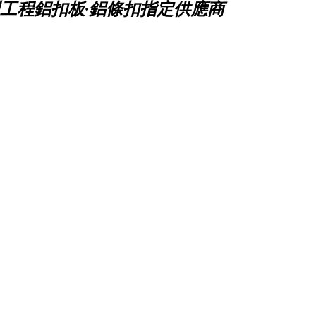
工程鋁扣板·鋁條扣指定供應商