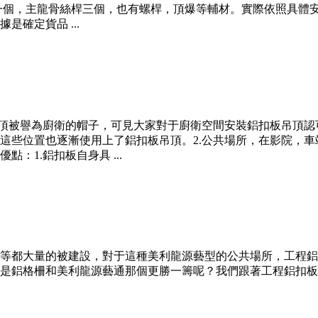
一個，主龍骨絲桿三個，也有螺桿，頂爆等輔材。實際依照具體安
確定貨品 ...
吊頂被譽為廚衛的帽子，可見大家對于廚衛空間安裝鋁扣板吊頂
這些位置也逐漸使用上了鋁扣板吊頂。2.公共場所，在影院，車
：1.鋁扣板自身具 ...
等都大量的被建設，對于這種美利龍源藝型的公共場所，工程鋁
是鋁格柵和美利龍源藝通那個更勝一籌呢？我們跟著工程鋁扣板