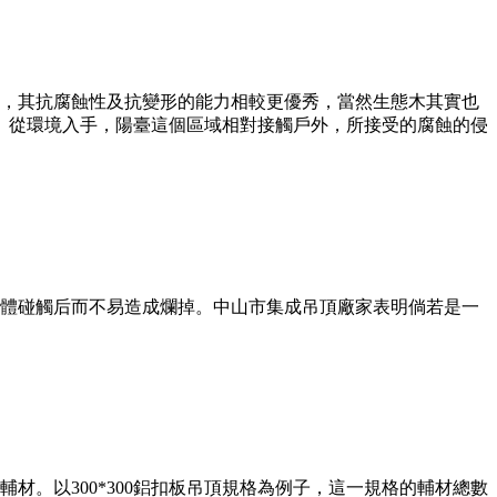
，其抗腐蝕性及抗變形的能力相較更優秀，當然生態木其實也
、從環境入手，陽臺這個區域相對接觸戶外，所接受的腐蝕的侵
體碰觸后而不易造成爛掉。中山市集成吊頂廠家表明倘若是一
。以300*300鋁扣板吊頂規格為例子，這一規格的輔材總數