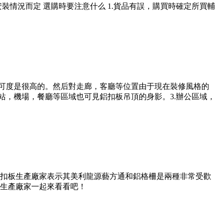
裝情況而定 選購時要注意什么 1.貨品有誤，購買時確定所買輔
認可度是很高的。然后對走廊，客廳等位置由于現在裝修風格的
站，機場，餐廳等區域也可見鋁扣板吊頂的身影。3.辦公區域，
扣板生產廠家表示其美利龍源藝方通和鋁格柵是兩種非常受歡
生產廠家一起來看看吧！