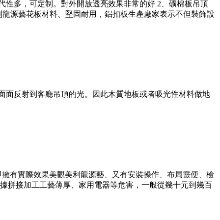
代性多，可定制。對外開放透亮效果非常的好 2、礦棉板吊頂
美利龍源藝花板材料、堅固耐用，鋁扣板生產廠家表示不但裝飾設
地面面反射到客廳吊頂的光。因此木質地板或者吸光性材料做地
即擁有實際效果美觀美利龍源藝、又有安裝操作、布局靈便、檢
據拼接加工工藝薄厚、家用電器等危害，一般從幾十元到幾百