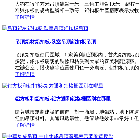
大約在每平方米吊頂龍骨一米，三角主龍骨1.6米，絲桿
料與扣板的規格型號相一致等，鋁扣板生產廠家表示按收據是
了解詳情
吊頂鋁材鋁扣板-臥室吊頂鋁扣板吊頂
吊頂鋁扣板使用區域：1.家美利龍源藝內，首先鋁扣板
多變，鋁扣板硬朗的裝修風格受到大眾的喜美利龍源藝。
在辦公室，播映廳等位置使用也十分廣泛。鋁扣板吊頂的優點
了解詳情
鋁方板和鋁扣板-鋁方通和鋁格柵區別在哪里
隨著城市規劃建設的前進，對于商場，地鐵站，地下隧道
迎的吊頂材料。其通風透氣性、熱管散熱效果非常好！但
了解詳情