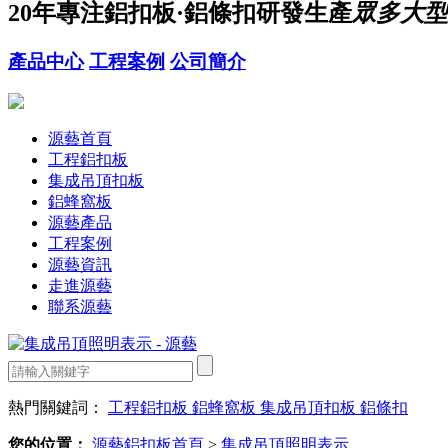
20年
專注鋁扣板·鋁條扣研發生產
眾多大型
產品中心
工程案例
公司簡介
源藝首頁
工程鋁扣板
集成吊頂扣板
鋁蜂窩板
源藝產品
工程案例
源藝資訊
走進源藝
聯系源藝
熱門關鍵詞：
工程鋁扣板
鋁蜂窩板
集成吊頂扣板
鋁條扣
您的位置：
源藝鋁扣板首頁
>
集成吊頂照明表示