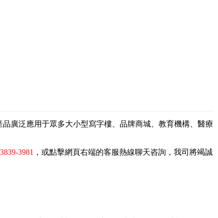
，產品廣泛應用于眾多大小型寫字樓、品牌商城、教育機構、醫療
-3839-3981
，或點擊網頁右端的客服熱線聊天咨詢，我司將竭誠