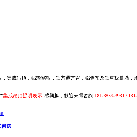
扣板，集成吊頂，鋁蜂窩板，鋁方通方管，鋁條扣及鋁單板幕墻
“
集成吊頂照明表示
”感興趣，歡迎來電咨詢
181-3839-3981 / 181
如何選