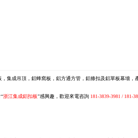
扣板，集成吊頂，鋁蜂窩板，鋁方通方管，鋁條扣及鋁單板幕墻
“
浙江集成鋁扣板
”感興趣，歡迎來電咨詢
181-3839-3981 / 181-3