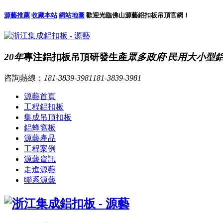
源藝推薦
收藏本站
網站地圖
歡迎光臨佛山源藝鋁扣板吊頂官網！
20年
專注鋁扣板吊頂研發生產
眾多政府·民用大小型
咨詢熱線：
181-3839-3981
181-3839-3981
源藝首頁
工程鋁扣板
集成吊頂扣板
鋁蜂窩板
源藝產品
工程案例
源藝資訊
走進源藝
聯系源藝