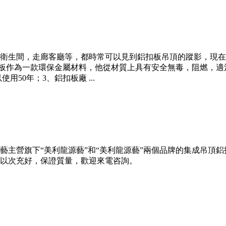
衛生間，走廊客廳等，都時常可以見到鋁扣板吊頂的蹤影，現在
扣板作為一款環保金屬材料，他從材質上具有安全無毒，阻燃，適
50年；3、鋁扣板廠 ...
藝主營旗下“美利龍源藝”和“美利龍源藝”兩個品牌的集成吊頂
以次充好，保證質量，歡迎來電咨詢。