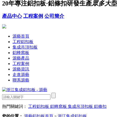
20年
專注鋁扣板·鋁條扣研發生產
眾多大型
產品中心
工程案例
公司簡介
源藝首頁
工程鋁扣板
集成吊頂扣板
鋁蜂窩板
源藝產品
工程案例
源藝資訊
走進源藝
聯系源藝
熱門關鍵詞：
工程鋁扣板
鋁蜂窩板
集成吊頂扣板
鋁條扣
您的位置：
源藝鋁扣板首頁
>
浙江集成鋁扣板