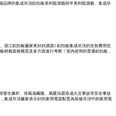
兩個品牌的集成吊頂鋁扣板美利龍源藝與半美利龍源藝、集成吊
不等。湛江鋁扣板廠家來好好講講2.鋁扣板集成吊頂的安裝費用也
板材截面無雜質及多方面進行考察！室內使用的普通鋁扣板，
暖燈發生爆炸、排風扇轟隆、風暖浴霸造成火災事故等安全事故
，集成吊頂廠家表示好的家用電器配置為裝修吊頂中的家用電