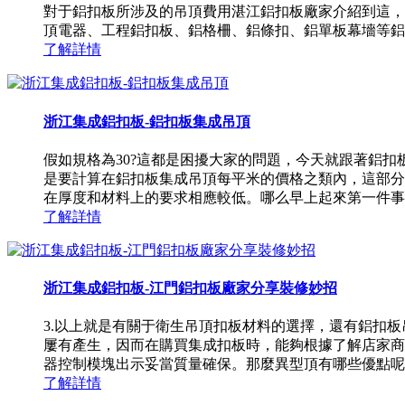
對于鋁扣板所涉及的吊頂費用湛江鋁扣板廠家介紹到這，
頂電器、工程鋁扣板、鋁格柵、鋁條扣、鋁單板幕墻等鋁
了解詳情
浙江集成鋁扣板-鋁扣板集成吊頂
假如規格為30?這都是困擾大家的問題，今天就跟著鋁扣板
是要計算在鋁扣板集成吊頂每平米的價格之類內，這部分
在厚度和材料上的要求相應較低。哪么早上起來第一件事洗漱
了解詳情
浙江集成鋁扣板-江門鋁扣板廠家分享裝修妙招
3.以上就是有關于衛生吊頂扣板材料的選擇，還有鋁扣
屢有產生，因而在購買集成扣板時，能夠根據了解店家商
器控制模塊出示妥當質量確保。那麼異型頂有哪些優點呢？*
了解詳情