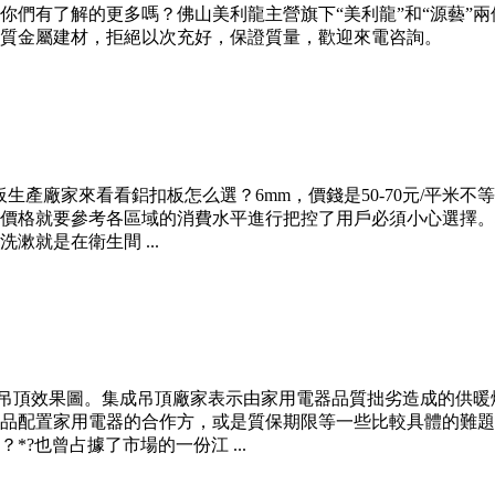
你們有了解的更多嗎？佛山美利龍主營旗下“美利龍”和“源藝”
質金屬建材，拒絕以次充好，保證質量，歡迎來電咨詢。
生產廠家來看看鋁扣板怎么選？6mm，價錢是50-70元/平米
價格就要參考各區域的消費水平進行把控了用戶必須小心選擇。
就是在衛生間 ...
板吊頂效果圖。集成吊頂廠家表示由家用電器品質拙劣造成的供
品配置家用電器的合作方，或是質保期限等一些比較具體的難題
?也曾占據了市場的一份江 ...