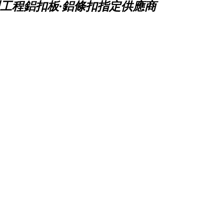
工程鋁扣板·鋁條扣指定供應商