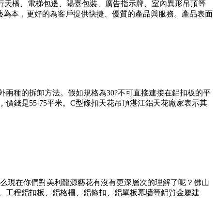
人行天橋、電梯包邊、陽臺包裝、廣告指示牌、室內異形吊頂等
藝為本，更好的為客戶提供快捷、優質的產品與服務。產品表面
外兩種的拆卸方法。假如規格為30?不可直接連接在鋁扣板的平
價錢是55-75平米。C型條扣天花吊頂湛江鋁天花廠家表示其
么現在你們對美利龍源藝花有沒有更深層次的理解了呢？佛山
器、工程鋁扣板、鋁格柵、鋁條扣、鋁單板幕墻等鋁質金屬建