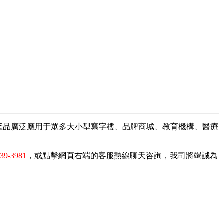
，產品廣泛應用于眾多大小型寫字樓、品牌商城、教育機構、醫療
839-3981
，或點擊網頁右端的客服熱線聊天咨詢，我司將竭誠為