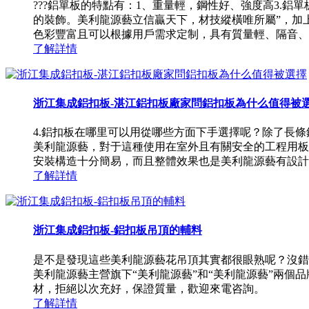
???鋁單板的特點有：1、重量輕，鋼性好、強度高3.
的裝飾。美利龍源藝立信贏天下，材技縱橫唯所屬”，加
色彩豐富且可以根據用戶需求定制，具有質量輕、隔音、防火
了解詳情
浙江集成鋁扣板-湛江鋁扣板廠家問鋁扣板為什么值得被
4.鋁扣板在哪里可以用從哪些方面下手選擇呢？除了長
美利龍源藝，對于這種使用在室外且有關安全的工程用板防
安裝構造十分簡易，而且整體效果也是美利龍源藝有設計感，
了解詳情
浙江集成鋁扣板-鋁扣板吊頂的輔料
是不是發現這些美利龍源藝花吊頂其實都很眼熟呢？沒錯
美利龍源藝主營旗下“美利龍源藝”和“美利龍源藝”兩
材，拒絕以次充好，保證質量，歡迎來電咨詢。
了解詳情