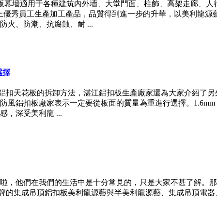
鋁單板幕墻適用于各種建筑內外墻、大堂門面、柱飾、高架走廊、
上優秀員工生產加工產品，品質得到進一步的升華，以美利龍源
、防潮、抗腐蝕、耐 ...
選擇
條鋁扣天花板的拆卸方法，湛江鋁扣板生產廠家還為大家介紹了另
風鋁扣板廠家表示一定要從板面的質量為重進行選擇。1.6mm，
深受美利龍 ...
啦，他們在我們的生活中是十分常見的，只是大家不甚了解。那
個品牌的集成吊頂鋁扣板美利龍源藝與半美利龍源藝、集成吊頂電