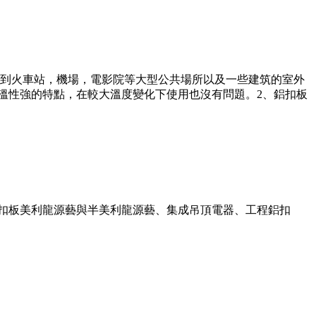
到火車站，機場，電影院等大型公共場所以及一些建筑的室外
溫性強的特點，在較大溫度變化下使用也沒有問題。2、鋁扣板
鋁扣板美利龍源藝與半美利龍源藝、集成吊頂電器、工程鋁扣