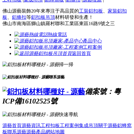
佛山源藝裝飾20年來專注于高品質的
工裝鋁扣板
、
家裝鋁扣
板
、
鋁條扣
等
鋁扣板吊頂
材料研發和生產！
佛山市南海區獅山鎮羅村聯和工業區東區16路9號之三
熱線電話
產品中心
工程案例
返回首頁
掃一掃
聯系源藝
備案號：粵
ICP備16102525號
快速導航
源藝首頁
源藝資訊
工程扣板
工程案例
集成吊頂
關于源藝
鋁蜂窩
板
聯系源藝
源藝產品
網站地圖