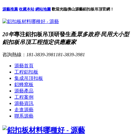
源藝推薦
收藏本站
網站地圖
歡迎光臨佛山源藝鋁扣板吊頂官網！
20年
專注鋁扣板吊頂研發生產
眾多政府·民用大小型
鋁扣板吊頂工程指定供應廠家
咨詢熱線：
181-3839-3981
181-3839-3981
源藝首頁
工程鋁扣板
集成吊頂扣板
鋁蜂窩板
源藝產品
工程案例
源藝資訊
走進源藝
聯系源藝