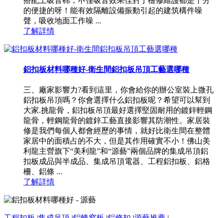
搭配上吸音棉，不僅吸音效果佳對于檢修維護都是十分
的便捷的呀！能有效隔離設備振動引起的建筑構件噪
聲，吸收地面工作噪 ...
了解詳情
鋁扣板材料哪種好-衛生間鋁扣板吊頂工藝選哪種
三、廠家影響力?看到這里，你會給你的辦公室裝上微孔
鋁扣板吊頂嗎？你會選擇什么鋁扣板呢？希望可以幫到
大家.挑龍骨，鋁扣板吊頂最好選擇堅固耐用的鍍鋅輕鋼
龍骨，輕鋼龍骨的鍍鋅工藝直接影響其防潮性。家居裝
修是我們每個人都會經歷的事情，就好比衛生間在整體
家居中的面積占的不大，但是其作用確實不小！佛山美
利龍主營旗下“美利龍”和“源藝”兩個品牌的集成吊頂鋁
扣板成品與半成品、集成吊頂電器、工程鋁扣板、鋁格
柵、鋁條 ...
了解詳情
工程扣板
|
集成吊頂
|
鋁蜂窩板
|
鋁條扣
|
源藝推薦
|