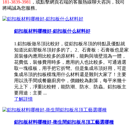
181-3839-3981
，或點擊網頁右端的客服熱線聊天咨詢，我司
將竭誠為您服務。
鋁扣板材料哪種好-鋁扣板什么材料好
1.鋁扣板做吊頂比較好，從鋁扣板吊頂的特點及優點就
知道比鋁塑板吊頂好多的了。2、石膏板：石膏板也是家
居裝修內應用比較多的原材料，能夠與墻壁混為一體，
花費低，裝修費用時多，應用的人也比較多。可通過選
取一塊樣板，用手把它折彎。但是集成吊頂好用，可是
集成吊頂的扣板模塊用什么材料還是難到大家了！主要
用以洗手間或餐廳廚房中，價錢較為劃算，每平米幾十
元上下，凈重比較輕，能防潮、防水、防蟲。鋁扣板主
要用途：主要 ...
了解詳情
鋁扣板材料哪種好-衛生間鋁扣板吊頂工藝選哪種