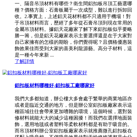
一、隔音吊頂材料有哪些？衛生間鋁扣板吊頂工藝選哪
種？價格方面：石膏板屬于一次成型，難以進行拆卸回
收。2.事實上，上述鋁天花材料都不只適用于機場！對
于吊頂材料而言，歷經了多年從石膏吊頂到現在常用的
金屬吊頂材料。據鋁天花廠家了解下來鋁扣板似乎要略
勝一籌，但是鋁天花廠家表示主要選擇還是在于大家對
自己家擁有的怎樣的期盼，你們覺得呢？且價格優惠裝
飾效果佳而受到大家的喜美利龍源藝。高分子材料，這
是一種今年來新 ...
了解詳情
鋁扣板材料哪種好-鋁扣板工廠哪家好
我們大多都知道，辦公樓大多會處于繁華的商業地區亦
或者是臨近交通的地方，但是辦公室鋁扣板廠家表示這
種區域往往會帶來更加嘈雜的環境，這個時候，選對裝
修材料就能大大的減少這種困擾！而我們在選擇地面裝
飾，選用地毯或者塑料等柔軟材料都是有助于吸音的。
而吊頂材料辦公室鋁扣板廠家表示就推薦微孔鋁扣板在