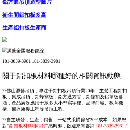
鋁方通吊頂造型圖片
衛生間鋁扣板多高
生產鋁扣板生產商
源藝全國服務熱線
181-3839-3981
181-3839-3981
關于鋁扣板材料哪種好的相關資訊動態
??佛山源藝吊頂，專注于鋁扣板吊頂行業20年，主營工程鋁扣
板，集成吊頂，鋁蜂窩板，鋁方通方管，鋁條扣及鋁單板幕
墻，產品廣泛應用于眾多大小型寫字樓、品牌商城、教育機
構、醫療康復工程等吊頂工程。
??自主研發，生產，銷售，一站式采購節省20%成本！如果您
對“
鋁扣板材料哪種好
”感興趣，歡迎來電咨詢
181-3839-3981 /