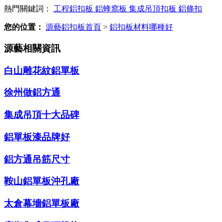
熱門關鍵詞：
工程鋁扣板
鋁蜂窩板
集成吊頂扣板
鋁條扣
您的位置：
源藝鋁扣板首頁
>
鋁扣板材料哪種好
源藝相關資訊
白山雕花紋鋁單板
徐州做鋁方通
集成吊頂十大品碑
鋁單板漆品牌好
鋁方通吊筋尺寸
鞍山鋁單板沖孔廠
太倉幕墻鋁單板廠