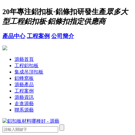
20年
專注鋁扣板·鋁條扣研發生產
眾多大
型工程鋁扣板·鋁條扣指定供應商
產品中心
工程案例
公司簡介
源藝首頁
工程鋁扣板
集成吊頂扣板
鋁蜂窩板
源藝產品
工程案例
源藝資訊
走進源藝
聯系源藝