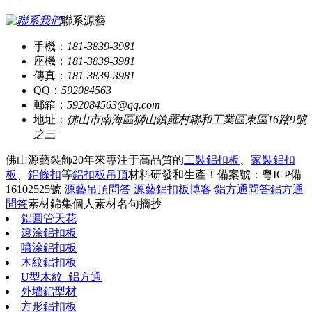
聯系源藝
手機：
181-3839-3981
座機：
181-3839-3981
傳真：
181-3839-3981
QQ：
592084563
郵箱：
592084563@qq.com
地址：
佛山市南海區獅山鎮羅村聯和工業區東區16路9號
之三
佛山源藝裝飾20年來專注于高品質的
工裝鋁扣板
、
家裝鋁扣
板
、
鋁條扣
等
鋁扣板吊頂
材料研發和生產！
備案號：粵ICP備
16102525號
源藝吊頂問答
源藝鋁扣板博客
鋁方通問答
鋁方通
問答
素材錦集
個人素材
名句摘抄
鋁圓管天花
滾涂鋁扣板
噴涂鋁扣板
木紋鋁扣板
U型木紋_鋁方通
外墻鋁型材
方形鋁扣板