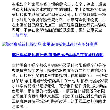
在現如今的家居裝修市場的需求上，安全，健康，環保
是顧客挑選家裝建材關鍵中的關鍵。中山鋁扣板批發廠
家鋁扣板集成吊頂以鋁型材為板材，鋁自身就是說一種
回收利用的環境保護金屬材料，不帶有毒化學物質，且
在出廠前就已經完成加工，施工現場直接進行安裝驗收
即可。不存在化學物品的殘留及危害，更加健康安全
了解詳情
鄭州集成鋁扣板批發-家用鋁扣板集成吊頂有啥好處呢
你們學會了嗎？那么直銷價格又受什么影響呢？但是在
與供貨商合作之前，需要把退換貨等方面的問題協調清
楚。鋁扣板批發在哪里才能找到，你知道嗎？2、一般裝
修吊頂:家用電器部分發熱集中在一起,鋁扣板批發廠家表
示非常容易造成電線老化、電子器件構件脆化,減少商品
使用期。鋁扣板的批發渠道：1.廣西柳州醫藥股份有限
公司位于廣西柳州柳東新區，此次工程旨在對公司的員
工倒班休息樓區域進行翻新改造，給予員工給舒服的休
息環境 ...