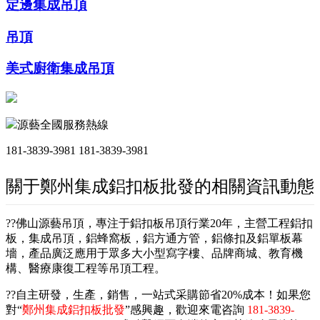
定邊集成吊頂
吊頂
美式廚衛集成吊頂
源藝全國服務熱線
181-3839-3981
181-3839-3981
關于鄭州集成鋁扣板批發的相關資訊動態
??佛山源藝吊頂，專注于鋁扣板吊頂行業20年，主營工程鋁扣
板，集成吊頂，鋁蜂窩板，鋁方通方管，鋁條扣及鋁單板幕
墻，產品廣泛應用于眾多大小型寫字樓、品牌商城、教育機
構、醫療康復工程等吊頂工程。
??自主研發，生產，銷售，一站式采購節省20%成本！如果您
對“
鄭州集成鋁扣板批發
”感興趣，歡迎來電咨詢
181-3839-