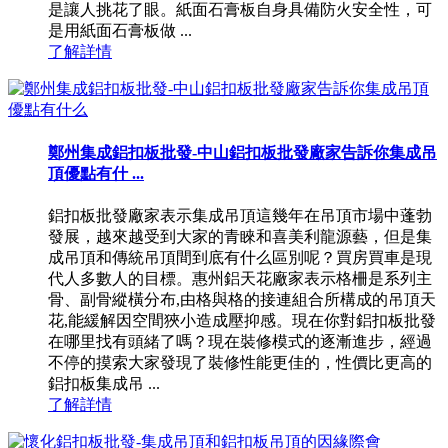
是讓人挑花了眼。紙面石膏板自身具備防火安全性，可
是用紙面石膏板做 ...
了解詳情
鄭州集成鋁扣板批發-中山鋁扣板批發廠家告訴你集成吊
頂優點有什 ...
鋁扣板批發廠家表示集成吊頂這幾年在吊頂市場中蓬勃
發展，越來越受到大家的青睞和喜美利龍源藝，但是集
成吊頂和傳統吊頂間到底有什么區別呢？買房買車是現
代人多數人的目標。惠州鋁天花廠家表示格柵是系列主
骨、副骨縱橫分布,由格與格的接連組合所構成的吊頂天
花,能緩解因空間狹小造成壓抑感。現在你對鋁扣板批發
在哪里找有頭緒了嗎？現在裝修模式的逐漸進步，經過
不停的摸索大家發現了裝修性能更佳的，性價比更高的
鋁扣板集成吊 ...
了解詳情