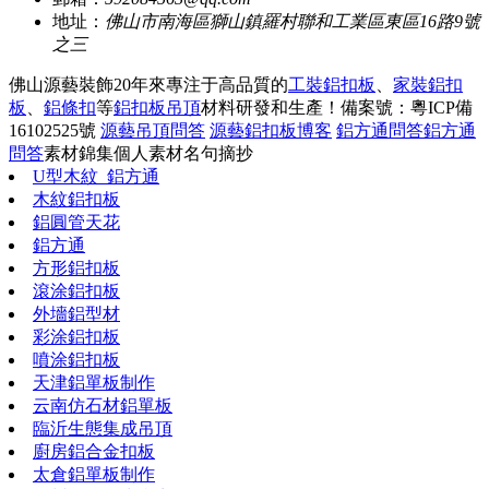
地址：
佛山市南海區獅山鎮羅村聯和工業區東區16路9號
之三
佛山源藝裝飾20年來專注于高品質的
工裝鋁扣板
、
家裝鋁扣
板
、
鋁條扣
等
鋁扣板吊頂
材料研發和生產！
備案號：粵ICP備
16102525號
源藝吊頂問答
源藝鋁扣板博客
鋁方通問答
鋁方通
問答
素材錦集
個人素材
名句摘抄
U型木紋_鋁方通
木紋鋁扣板
鋁圓管天花
鋁方通
方形鋁扣板
滾涂鋁扣板
外墻鋁型材
彩涂鋁扣板
噴涂鋁扣板
天津鋁單板制作
云南仿石材鋁單板
臨沂生態集成吊頂
廚房鋁合金扣板
太倉鋁單板制作