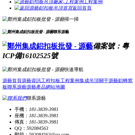
工程案例
返回首頁
掃一掃
聯系源藝
備案號：粵
ICP備16102525號
快速導航
源藝首頁
源藝資訊
工程扣板
工程案例
集成吊頂
關于源藝
鋁蜂窩
板
聯系源藝
源藝產品
網站地圖
聯系源藝
手機：
181-3839-3981
座機：
181-3839-3981
傳真：
181-3839-3981
QQ：
592084563
郵箱：
592084563@qq.com