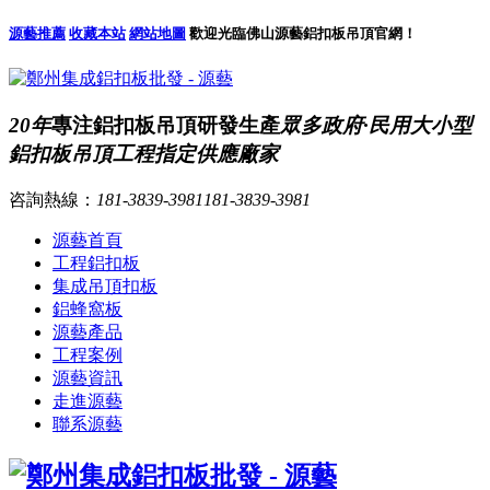
源藝推薦
收藏本站
網站地圖
歡迎光臨佛山源藝鋁扣板吊頂官網！
20年
專注鋁扣板吊頂研發生產
眾多政府·民用大小型
鋁扣板吊頂工程指定供應廠家
咨詢熱線：
181-3839-3981
181-3839-3981
源藝首頁
工程鋁扣板
集成吊頂扣板
鋁蜂窩板
源藝產品
工程案例
源藝資訊
走進源藝
聯系源藝