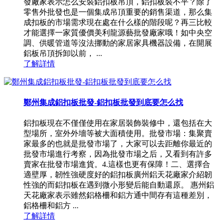
發廠家表示怎么安裝鋁扣板吊頂，鋁扣板裝不平？除了
零售外批發也是一個集成吊頂重要的銷售渠道，那么集
成扣板的市場需求現在處在什么樣的階段呢？再三比較
才能選擇一家質優價美利龍源藝批發廠家哦！如中央空
調、供暖管道等沒法挪動的家居家具機器設備，在開展
鋁板吊頂拆卸以前， ...
了解詳情
鄭州集成鋁扣板批發-鋁扣板批發到底要怎么找
鋁扣板現在不僅僅使用在家居裝飾裝修中，還包括在大
型場所，室外外墻等被大面積使用。批發市場：集聚賣
家最多的也就是批發市場了，大家可以去距離你最近的
批發市場進行考察，因為批發市場之后，又看到有許多
賣家在批發市場進貨。4.這樣也更有保障！二、選擇合
適壁厚，韌性強硬度好的鋁扣板廣州鋁天花廠家介紹韌
性強的而鋁扣板在遇到微小形變后能自動還原。 惠州鋁
天花廠家表示雖然鋁格柵和鋁方通中間存有這種差別，
鋁格柵和鋁方 ...
了解詳情