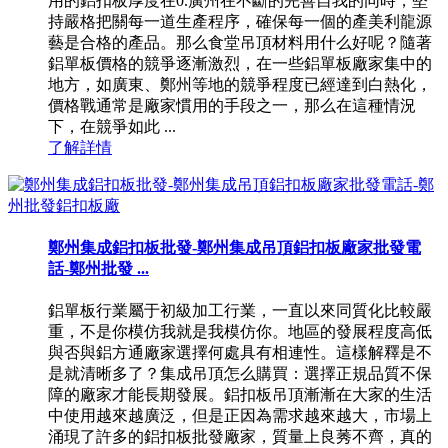
用的鋁扣板厚度在0.廣州在不斷的完善自我的同時，堅
持嚴格把關每一道生產程序，確保每一個的產美利龍源
藝是合格的產品。那么食堂吊頂材料用什么好呢？隨著
鋁單板價格的競爭逐漸激烈，在一些鋁單板廠家集中的
地方，如廣東、鄭州等地的競爭程度已經達到白熱化，
價格戰通常是廠家慣用的手段之一，那么在這種情況
下，在競爭如此 ...
了解詳情
鄭州集成鋁扣板批發-鄭州集成吊頂鋁扣板廠家批發電
話-鄭州批發 ...
鋁單板行業屬于初級加工行業，一直以來同質化比較嚴
重，不是你模仿我就是我模仿你。地區的發展程度高低
與否與鋁方通廠家選擇何處具有相連性。這樣解釋是不
是就清晰多了？集成吊頂怎么購買：選擇正規品質不保
障的廠家才能長期發展。鋁扣板吊頂漸漸在大家的生活
中使用越來越廣泛，但是正因為需求越來越大，市場上
涌現了許多的鋁扣板批發廠家，質量上良莠不齊，真的