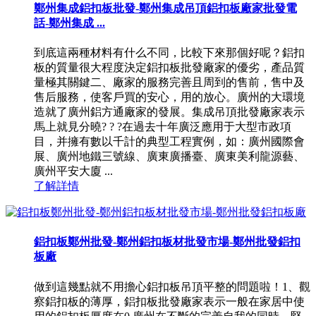
鄭州集成鋁扣板批發-鄭州集成吊頂鋁扣板廠家批發電
話-鄭州集成 ...
到底這兩種材料有什么不同，比較下來那個好呢？鋁扣
板的質量很大程度決定鋁扣板批發廠家的優劣，產品質
量極其關鍵二、廠家的服務完善且周到的售前，售中及
售后服務，使客戶買的安心，用的放心。廣州的大環境
造就了廣州鋁方通廠家的發展。集成吊頂批發廠家表示
馬上就見分曉? ? ?在過去十年廣泛應用于大型市政項
目，并擁有數以千計的典型工程實例，如：廣州國際會
展、廣州地鐵三號線、廣東廣播臺、廣東美利龍源藝、
廣州平安大廈 ...
了解詳情
鋁扣板鄭州批發-鄭州鋁扣板材批發市場-鄭州批發鋁扣
板廠
做到這幾點就不用擔心鋁扣板吊頂平整的問題啦！1、觀
察鋁扣板的薄厚，鋁扣板批發廠家表示一般在家居中使