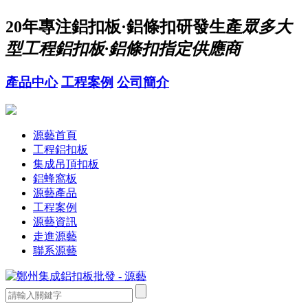
20年
專注鋁扣板·鋁條扣研發生產
眾多大
型工程鋁扣板·鋁條扣指定供應商
產品中心
工程案例
公司簡介
源藝首頁
工程鋁扣板
集成吊頂扣板
鋁蜂窩板
源藝產品
工程案例
源藝資訊
走進源藝
聯系源藝