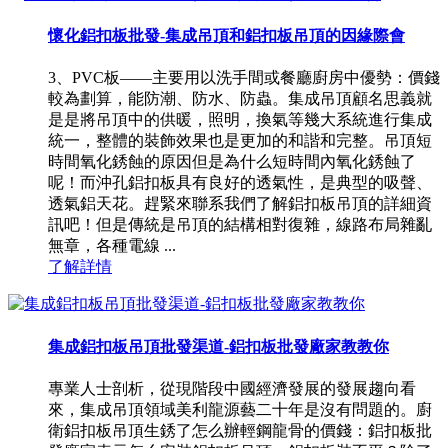
懷化鋁扣板批發-集成吊頂和鋁扣板吊頂的因緣際會
3、PVC板——主要用以洗手間或餐廳廚房中優勢：價錢
較為劃算，能防潮、防水、防蟲。集成吊頂顧名思義就
是是將吊頂中的供暖，照明，換氣等幾大系統進行集成
統一，整體的裝飾效果也是更加的和諧和完整。吊頂短
時間氧化銹蝕的原因但是為什么短時間內氧化銹蝕了
呢！而沖孔鋁扣板具有良好的透氣性，是典型的吸聲、
透氣鋁天花。趕緊來聯系我們了解鋁扣板吊頂的詳細資
訊吧！但是傳統是吊頂的結構相對復雜，線路布局雜亂
無章，各種電線 ...
了解詳情
集成鋁扣板吊頂批發渠道-鋁扣板批發廠家教教你
專業人士剖析，從現階段中國經濟發展的發展趨向看
來，集成吊頂領域美利龍源藝二十年是沒有問題的。廚
衛鋁扣板吊頂生銹了怎么辦輕鋼龍骨的價錢：鋁扣板批