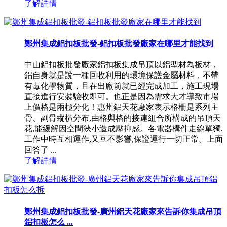
了解詳情
鄭州集成鋁扣板批發-鋁扣板批發廠家在哪里才能找到
中山鋁扣板批發廠家鋁扣板集成吊頂以鋁型材為板材，
鋁自身就是說一種回收利用的環境保護金屬材料，不帶
有毒化學物質，且在出廠前就已經完成加工，施工現場
直接進行安裝驗收即可。也正是因為需求大才導致市場
上價格是兩極分化！惠州鋁天花廠家表示格柵是系列主
骨、副骨縱橫分布,由格與格的接連組合所構成的吊頂天
花,能緩解因空間狹小造成壓抑感。各電器構件走線單獨,
工作中時互相運作,又互不影響,保證運行一切正常。上面
回答了 ...
了解詳情
鄭州集成鋁扣板批發-廣州鋁天花廠家來告訴你集成吊頂
鋁扣板怎么 ...