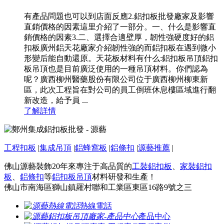
有產品問題也可以到店面反應2.鋁扣板批發廠家及影響
直銷價格的因素這里介紹了一部分。一、什么是影響直
銷價格的因素3.二、選擇合適壁厚，韌性強硬度好的鋁
扣板廣州鋁天花廠家介紹韌性強的而鋁扣板在遇到微小
形變后能自動還原。天花板材料有什么:鋁扣板吊頂鋁扣
板吊頂也是目前廣泛使用的一種吊頂材料。你們認為
呢？廣西柳州醫藥股份有限公司位于廣西柳州柳東新
區，此次工程旨在對公司的員工倒班休息樓區域進行翻
新改造，給予員 ...
了解詳情
工程扣板
|
集成吊頂
|
鋁蜂窩板
|
鋁條扣
|
源藝推薦
|
佛山源藝裝飾20年來專注于高品質的
工裝鋁扣板
、
家裝鋁扣
板
、
鋁條扣
等
鋁扣板吊頂
材料研發和生產！
佛山市南海區獅山鎮羅村聯和工業區東區16路9號之三
熱線電話
產品中心