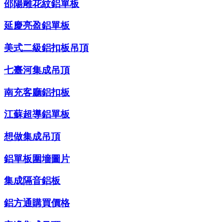
邵陽雕花紋鋁單板
延慶亮盈鋁單板
美式二級鋁扣板吊頂
七臺河集成吊頂
南充客廳鋁扣板
江蘇超導鋁單板
想做集成吊頂
鋁單板圍墻圖片
集成隔音鋁板
鋁方通購買價格