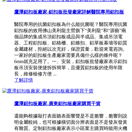
鷹潭鋁扣板廠家-鋁扣板批發廠家詳解醫院專用鋁扣板
醫院專用的抗菌鋁扣板為什么能抗菌呢？醫院專用抗菌
鋁扣板的效用佛山美利龍主營旗下“美利龍”和“源藝”兩
個品牌的集成吊頂鋁扣板成品與半成品、集成吊頂電
器、工程鋁扣板、鋁格柵、鋁條扣、鋁單板幕墻等鋁質
金屬建材，拒絕以次充好，保證質量，歡迎來電咨詢。
一家好的鋁扣板生產廠家需要具備什么樣的條件呢？
6mm就充足用了。一、安裝，鋁扣板批發廠家表示鋁扣
板吊頂安裝便捷拆拆簡單，且優質鋁扣板的使用年限
長，維修檢修方便 ...
了解詳情
鷹潭鋁扣板廠家-廣東鋁扣板廠家購買干貨
還能夠根據敲打表面聽表面響聲是不是脆響，脆響則說
明金屬較純，也可根據橫切面分辨表面是不是發灰發黃
有雜質。定制鋁扣板廠家表示小區業主購買時能用火機