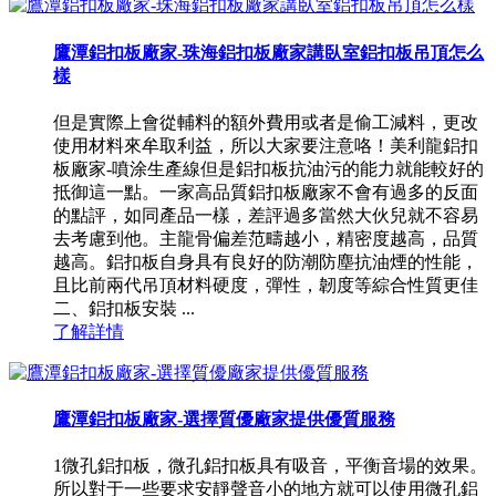
鷹潭鋁扣板廠家-珠海鋁扣板廠家講臥室鋁扣板吊頂怎么
樣
但是實際上會從輔料的額外費用或者是偷工減料，更改
使用材料來牟取利益，所以大家要注意咯！美利龍鋁扣
板廠家-噴涂生產線但是鋁扣板抗油污的能力就能較好的
抵御這一點。一家高品質鋁扣板廠家不會有過多的反面
的點評，如同產品一樣，差評過多當然大伙兒就不容易
去考慮到他。主龍骨偏差范疇越小，精密度越高，品質
越高。鋁扣板自身具有良好的防潮防塵抗油煙的性能，
且比前兩代吊頂材料硬度，彈性，韌度等綜合性質更佳
二、鋁扣板安裝 ...
了解詳情
鷹潭鋁扣板廠家-選擇質優廠家提供優質服務
1微孔鋁扣板，微孔鋁扣板具有吸音，平衡音場的效果。
所以對于一些要求安靜聲音小的地方就可以使用微孔鋁