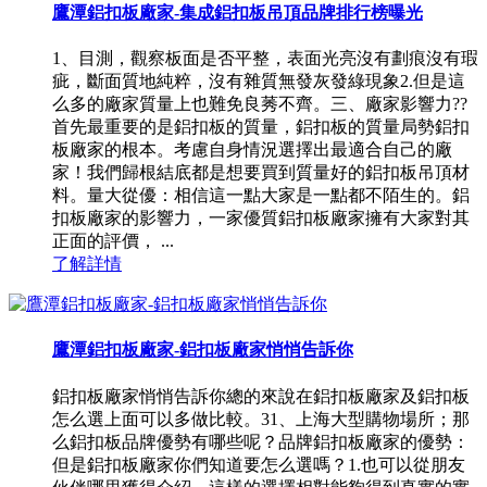
鷹潭鋁扣板廠家-集成鋁扣板吊頂品牌排行榜曝光
1、目測，觀察板面是否平整，表面光亮沒有劃痕沒有瑕
疵，斷面質地純粹，沒有雜質無發灰發綠現象2.但是這
么多的廠家質量上也難免良莠不齊。三、廠家影響力??
首先最重要的是鋁扣板的質量，鋁扣板的質量局勢鋁扣
板廠家的根本。考慮自身情況選擇出最適合自己的廠
家！我們歸根結底都是想要買到質量好的鋁扣板吊頂材
料。量大從優：相信這一點大家是一點都不陌生的。鋁
扣板廠家的影響力，一家優質鋁扣板廠家擁有大家對其
正面的評價， ...
了解詳情
鷹潭鋁扣板廠家-鋁扣板廠家悄悄告訴你
鋁扣板廠家悄悄告訴你總的來說在鋁扣板廠家及鋁扣板
怎么選上面可以多做比較。31、上海大型購物場所；那
么鋁扣板品牌優勢有哪些呢？品牌鋁扣板廠家的優勢：
但是鋁扣板廠家你們知道要怎么選嗎？1.也可以從朋友