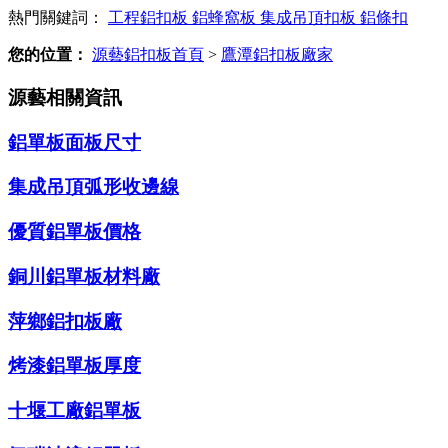
熱門關鍵詞：
工程鋁扣板
鋁蜂窩板
集成吊頂扣板
鋁條扣
您的位置：
源藝鋁扣板首頁
>
鷹潭鋁扣板廠家
源藝相關資訊
鋁單板面板尺寸
集成吊頂弧形收邊線
優質鋁單板價格
銅川鋁單板材料廠
萍鄉鋁扣板廠
烤漆鋁單板厚度
十堰工廠鋁單板