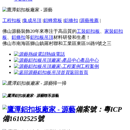
工程扣板
|
集成吊頂
|
鋁蜂窩板
|
鋁條扣
|
源藝推薦
|
佛山源藝裝飾20年來專注于高品質的
工裝鋁扣板
、
家裝鋁扣
板
、
鋁條扣
等
鋁扣板吊頂
材料研發和生產！
佛山市南海區獅山鎮羅村聯和工業區東區16路9號之三
熱線電話
產品中心
工程案例
返回首頁
掃一掃
聯系源藝
備案號：粵ICP
備16102525號