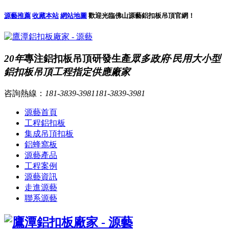
源藝推薦
收藏本站
網站地圖
歡迎光臨佛山源藝鋁扣板吊頂官網！
20年
專注鋁扣板吊頂研發生產
眾多政府·民用大小型
鋁扣板吊頂工程指定供應廠家
咨詢熱線：
181-3839-3981
181-3839-3981
源藝首頁
工程鋁扣板
集成吊頂扣板
鋁蜂窩板
源藝產品
工程案例
源藝資訊
走進源藝
聯系源藝