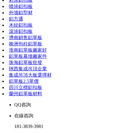
彩涂鋁扣板
噴涂鋁扣板
外墻鋁型材
鋁方通
木紋鋁扣板
滾涂鋁扣板
濟南銷售鋁單板
株洲包柱鋁單板
淮南鋁單板廠家好
鋁單板幕墻廠家件
珠海鋁單板批發
陜西集成吊頂企業
集成吊頂大板選擇材
鋁單板2.5單價
四川立標鋁扣板
蘭州鋁單板材料
QQ咨詢
在線咨詢
181-3839-3981