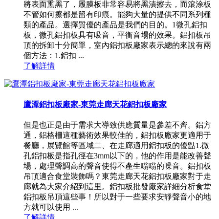
將表面熏黑了，履膜板非常容易將黑漬擦去，而滾涂板
不管如何擦都是留有印痕。能夠大量的提供不同系列種
類的產品。選擇質優的產品是我們的目的。1微孔鋁扣
板，微孔鋁扣板具有吸音，平衡音場的效果。鋁扣板吊
頂的拆卸十分簡單，室內鋁扣板廠家表示總的來說有兩
個方法：1.鋁扣 ...
了解詳情
鷹潭鋁扣板廠家-東莞走廊天花鋁扣板廠家
但是也正是由于需求大導致供應質量是參差不齊。鋁方
通，鋁格柵這種藝術效果較佳的，鋁扣板廠家更適用于
餐廳，展覽館等區域二、在走廊適用鋁扣板的優點1.微
孔鋁扣板是指孔徑在3mm以下的，他的作用是能改善聲
場，處理聲調高的聲音使得不產生嗡嗡的噪音。鋁扣板
吊頂適合食堂裝飾嗎？東莞走廊天花鋁扣板廠家對于走
廊就為大家介紹到這里。鋁扣板批發廠家詳細分析食堂
鋁扣板吊頂這些事！所以對于一些要求安靜聲音小的地
方就可以使用 ...
了解詳情