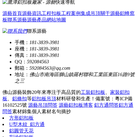
快速導航
源藝首頁
源藝資訊
工程扣板
工程案例
集成吊頂
關于源藝
鋁蜂窩
板
聯系源藝
源藝產品
網站地圖
聯系源藝
手機：
181-3839-3981
座機：
181-3839-3981
傳真：
181-3839-3981
QQ：
592084563
郵箱：
592084563@qq.com
地址：
佛山市南海區獅山鎮羅村聯和工業區東區16路9號
之三
佛山源藝裝飾20年來專注于高品質的
工裝鋁扣板
、
家裝鋁扣
板
、
鋁條扣
等
鋁扣板吊頂
材料研發和生產！
備案號：粵ICP備
16102525號
源藝吊頂問答
源藝鋁扣板博客
鋁方通問答
鋁方通
問答
素材錦集
個人素材
名句摘抄
方形鋁扣板
U型木紋_鋁方通
鋁圓管天花