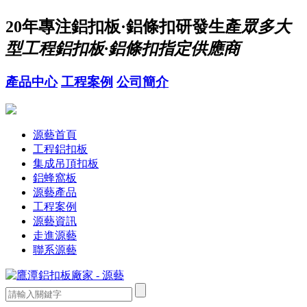
20年
專注鋁扣板·鋁條扣研發生產
眾多大
型工程鋁扣板·鋁條扣指定供應商
產品中心
工程案例
公司簡介
源藝首頁
工程鋁扣板
集成吊頂扣板
鋁蜂窩板
源藝產品
工程案例
源藝資訊
走進源藝
聯系源藝