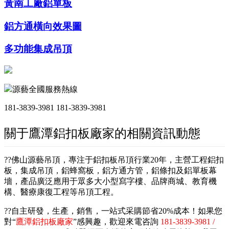
黃南工廠鋁單板
鋁方通橫向效果圖
多功能集成吊頂
源藝全國服務熱線
181-3839-3981
181-3839-3981
關于鷹潭鋁扣板廠家的相關資訊動態
??佛山源藝吊頂，專注于鋁扣板吊頂行業20年，主營工程鋁扣
板，集成吊頂，鋁蜂窩板，鋁方通方管，鋁條扣及鋁單板幕
墻，產品廣泛應用于眾多大小型寫字樓、品牌商城、教育機
構、醫療康復工程等吊頂工程。
??自主研發，生產，銷售，一站式采購節省20%成本！如果您
對“
鷹潭鋁扣板廠家
”感興趣，歡迎來電咨詢
181-3839-3981 /