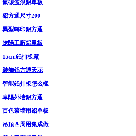
氟碳波浪鋁單板
鋁方通尺寸200
異型轉印鋁方通
遼陽工廠鋁單板
15cm鋁扣板廠
裝飾鋁方通天花
智能鋁扣板怎么樣
阜陽外墻鋁方通
百色幕墻用鋁單板
吊頂四周用集成做