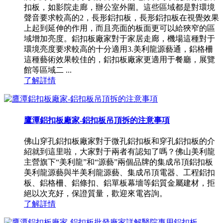
扣板，如影院走廊，辦公室外圍。這些區域都是對環境
聲音要求較高的2，長形鋁扣板，長形鋁扣板在視覺效果
上起到延伸的作用，而且亮面的板面更可以給狹窄的區
域增加亮度。鋁扣板廠家對于家居走廊，機場這種對于
環境亮度要求較高的十分適用3.美利龍源藝通，鋁格柵
這種藝術效果較佳的，鋁扣板廠家更適用于餐廳，展覽
館等區域二 ...
了解詳情
鷹潭鋁扣板廠家-鋁扣板吊頂拆的注意事項
佛山穿孔鋁扣板廠家對于微孔鋁扣板和穿孔鋁扣板的介
紹就到這里啦，大家對于兩者有認知了嗎？佛山美利龍
主營旗下“美利龍”和“源藝”兩個品牌的集成吊頂鋁扣板
美利龍源藝與半美利龍源藝、集成吊頂電器、工程鋁扣
板、鋁格柵、鋁條扣、鋁單板幕墻等鋁質金屬建材，拒
絕以次充好，保證質量，歡迎來電咨詢。
了解詳情