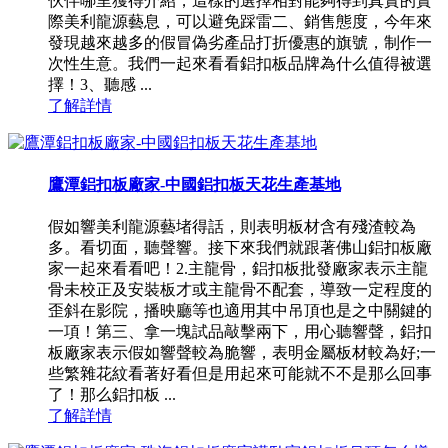
伙伴哪里獲得介紹，這樣的選擇相對能夠得到真實的實
際美利龍源藝息，可以避免踩雷二、銷售態度，今年來
發現越來越多的假冒偽劣產品打折優惠的旗號，制作一
次性生意。我們一起來看看鋁扣板品牌為什么值得被選
擇！3、聽感 ...
了解詳情
鷹潭鋁扣板廠家-中國鋁扣板天花生產基地
假如響美利龍源藝堵得話，則表明板材含有殘渣較為
多。看切面，聽聲響。接下來我們就跟著佛山鋁扣板廠
家一起來看看吧！2.主龍骨，鋁扣板批發廠家表示主龍
骨未校正及安裝板才或主龍骨不配套，導致一定程度的
歪斜在影院，播映廳等也適用其中吊頂也是之中關鍵的
一項！第三、拿一塊試品敲擊兩下，用心聽響聲，鋁扣
板廠家表示假如響聲較為脆響，表明金屬板材較為好;一
些繁雜花紋看著好看但是用起來可能就不不是那么回事
了！那么鋁扣板 ...
了解詳情