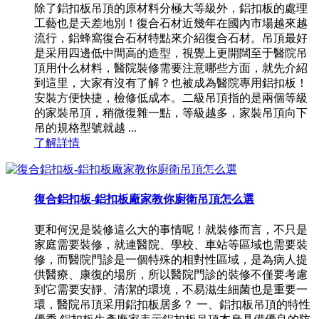
除了鋁扣板吊頂的原材料分極大等級外，鋁扣板的處理
工藝也是天差地別！復合石材近幾年在國內市場越來越
流行，鋁蜂窩復合石材特點來介紹復合石材。吊頂最好
是采用四邊低中間高的造型，視覺上更開闊至于醫院吊
頂用什么材料，醫院裝修需要注意哪些方面，就先介紹
到這里，大家有沒有了解？也被成為醫院專用鋁扣板！
安裝方便快捷，檢修低成本。二級吊頂指的是兩個等級
的家裝吊頂，稍微復雜一點，等級越多，家裝吊頂向下
吊的規格型號就越 ...
了解詳情
復合鋁扣板-鋁扣板廠家教你廚衛吊頂怎么選
更和何況是裝修這么大的事情呢！就裝修而言，不只是
家庭需要裝修，就連醫院、學校、車站等區域也需要裝
修，而醫院門診是一個特殊的相對性區域，是為病人提
供醫療、康復的場所，所以醫院門診的裝修不僅要考慮
到它需要安靜、清潔的環境，不易滋生細菌也是重要一
環，醫院吊頂采用鋁扣板居多？ 一、鋁扣板吊頂的特性