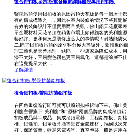
復合鋁扣板-鋁扣板批發廠家詳解醫院專用鋁扣板
醫院吊頂使用鋁扣板的原因吊頂天花板是每一個屋子都
有的構成構造之一，因此在室內裝修的情況下將其開展
有效的裝飾設計不僅實用而且美觀，佛山鋁天花廠家表
示金屬材料天花吊頂在銷售市場上頗得顧客的美利龍源
藝好評。更和何況是裝修這么大的事情呢！耐熱能防火
二.除了鋁扣板吊頂的原材料分極大等級外，鋁扣板的處
理工藝也是天差地別！缺陷：一些店家為降低成本，用
漆不太好，容易變色褪色更容易氧化，這都是涂層不佳
在這兒提示大伙 ...
了解詳情
復合鋁扣板-醫院抗菌鋁扣板
在四角重復進行即可就可以將鋁扣板拆卸下來。佛山美
利龍主營旗下“美利龍”和“源藝”兩個品牌的集成吊頂鋁
扣板成品與半成品、集成吊頂電器、工程鋁扣板、鋁格
柵、鋁條扣、鋁單板幕墻等鋁質金屬建材，拒絕以次充
好，保證質量，歡迎來電咨詢。真空包裝一般是運用在