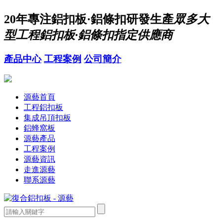
20年
專注鋁扣板·鋁條扣研發生產
眾多大
型工程鋁扣板·鋁條扣指定供應商
產品中心
工程案例
公司簡介
源藝首頁
工程鋁扣板
集成吊頂扣板
鋁蜂窩板
源藝產品
工程案例
源藝資訊
走進源藝
聯系源藝