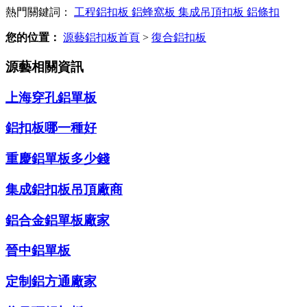
熱門關鍵詞：
工程鋁扣板
鋁蜂窩板
集成吊頂扣板
鋁條扣
您的位置：
源藝鋁扣板首頁
>
復合鋁扣板
源藝相關資訊
上海穿孔鋁單板
鋁扣板哪一種好
重慶鋁單板多少錢
集成鋁扣板吊頂廠商
鋁合金鋁單板廠家
晉中鋁單板
定制鋁方通廠家