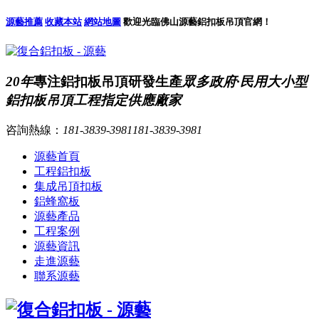
源藝推薦
收藏本站
網站地圖
歡迎光臨佛山源藝鋁扣板吊頂官網！
20年
專注鋁扣板吊頂研發生產
眾多政府·民用大小型
鋁扣板吊頂工程指定供應廠家
咨詢熱線：
181-3839-3981
181-3839-3981
源藝首頁
工程鋁扣板
集成吊頂扣板
鋁蜂窩板
源藝產品
工程案例
源藝資訊
走進源藝
聯系源藝