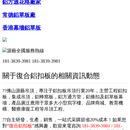
鋁方通花格廠家
常德鋁單板廠
香港幕墻鋁單板
源藝全國服務熱線
181-3839-3981
181-3839-3981
關于復合鋁扣板的相關資訊動態
??佛山源藝吊頂，專注于鋁扣板吊頂行業20年，主營工程鋁扣
板，集成吊頂，鋁蜂窩板，鋁方通方管，鋁條扣及鋁單板幕
墻，產品廣泛應用于眾多大小型寫字樓、品牌商城、教育機
構、醫療康復工程等吊頂工程。
??自主研發，生產，銷售，一站式采購節省20%成本！如果您
對“
復合鋁扣板
”感興趣，歡迎來電咨詢
181-3839-3981 / 181-