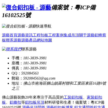
備案號：粵ICP備
16102525號
快速導航
源藝首頁
源藝資訊
工程扣板
工程案例
集成吊頂
關于源藝
鋁蜂窩
板
聯系源藝
源藝產品
網站地圖
聯系源藝
手機：
181-3839-3981
座機：
181-3839-3981
傳真：
181-3839-3981
QQ：
592084563
郵箱：
592084563@qq.com
地址：
佛山市南海區獅山鎮羅村聯和工業區東區16路9號
之三
佛山源藝裝飾20年來專注于高品質的
工裝鋁扣板
、
家裝鋁扣
板
、
鋁條扣
等
鋁扣板吊頂
材料研發和生產！
備案號：粵ICP備
16102525號
源藝吊頂問答
源藝鋁扣板博客
鋁方通問答
鋁方通