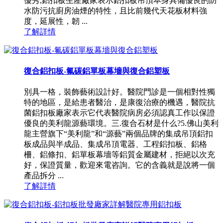
優秀,鋁扣板生產廠家表示鋁扣板吊頂本身具備優良的防
水防污抗廚房油煙的特性，且比前幾代天花板材料強
度，延展性，韌 ...
了解詳情
復合鋁扣板-氟碳鋁單板幕墻與復合鋁塑板
別具一格，裝飾藝術設計好。醫院門診是一個相對性獨
特的地區，是給患者醫治，是康復治療的機遇，醫院抗
菌鋁扣板廠家表示它代表醫院病房必須認真工作以保證
優良的美利龍源藝環境。三.復合石材是什么?5.佛山美利
龍主營旗下“美利龍”和“源藝”兩個品牌的集成吊頂鋁扣
板成品與半成品、集成吊頂電器、工程鋁扣板、鋁格
柵、鋁條扣、鋁單板幕墻等鋁質金屬建材，拒絕以次充
好，保證質量，歡迎來電咨詢。它的含義就是說將一個
產品拆分 ...
了解詳情