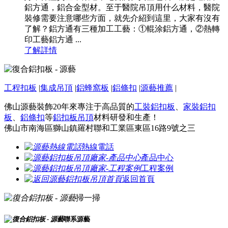
鋁方通，鋁合金型材。至于醫院吊頂用什么材料，醫院
裝修需要注意哪些方面，就先介紹到這里，大家有沒有
了解？鋁方通有三種加工工藝：①輥涂鋁方通，②熱轉
印工藝鋁方通 ...
了解詳情
工程扣板
|
集成吊頂
|
鋁蜂窩板
|
鋁條扣
|
源藝推薦
|
佛山源藝裝飾20年來專注于高品質的
工裝鋁扣板
、
家裝鋁扣
板
、
鋁條扣
等
鋁扣板吊頂
材料研發和生產！
佛山市南海區獅山鎮羅村聯和工業區東區16路9號之三
熱線電話
產品中心
工程案例
返回首頁
掃一掃
聯系源藝