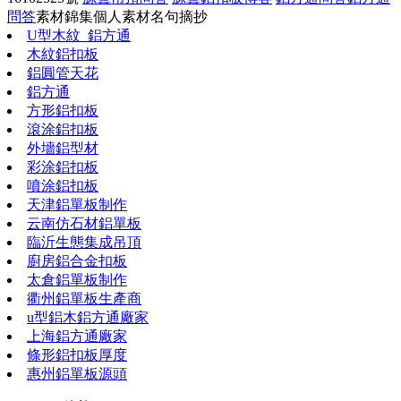
問答
素材錦集
個人素材
名句摘抄
U型木紋_鋁方通
木紋鋁扣板
鋁圓管天花
鋁方通
方形鋁扣板
滾涂鋁扣板
外墻鋁型材
彩涂鋁扣板
噴涂鋁扣板
天津鋁單板制作
云南仿石材鋁單板
臨沂生態集成吊頂
廚房鋁合金扣板
太倉鋁單板制作
衢州鋁單板生產商
u型鋁木鋁方通廠家
上海鋁方通廠家
條形鋁扣板厚度
惠州鋁單板源頭