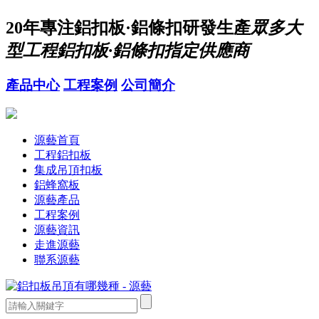
20年
專注鋁扣板·鋁條扣研發生產
眾多大
型工程鋁扣板·鋁條扣指定供應商
產品中心
工程案例
公司簡介
源藝首頁
工程鋁扣板
集成吊頂扣板
鋁蜂窩板
源藝產品
工程案例
源藝資訊
走進源藝
聯系源藝