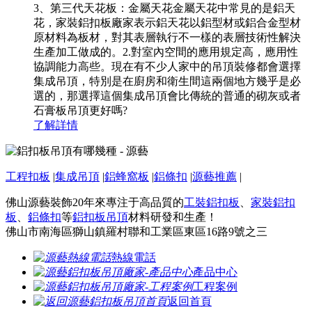
3、第三代天花板：金屬天花金屬天花中常見的是鋁天
花，家裝鋁扣板廠家表示鋁天花以鋁型材或鋁合金型材
原材料為板材，對其表層執行不一樣的表層技術性解決
生產加工做成的。2.對室內空間的應用規定高，應用性
協調能力高些。現在有不少人家中的吊頂裝修都會選擇
集成吊頂，特別是在廚房和衛生間這兩個地方幾乎是必
選的，那選擇這個集成吊頂會比傳統的普通的砌灰或者
石膏板吊頂更好嗎?
了解詳情
工程扣板
|
集成吊頂
|
鋁蜂窩板
|
鋁條扣
|
源藝推薦
|
佛山源藝裝飾20年來專注于高品質的
工裝鋁扣板
、
家裝鋁扣
板
、
鋁條扣
等
鋁扣板吊頂
材料研發和生產！
佛山市南海區獅山鎮羅村聯和工業區東區16路9號之三
熱線電話
產品中心
工程案例
返回首頁