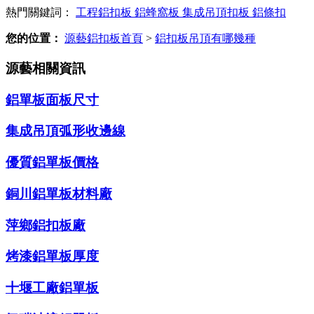
熱門關鍵詞：
工程鋁扣板
鋁蜂窩板
集成吊頂扣板
鋁條扣
您的位置：
源藝鋁扣板首頁
>
鋁扣板吊頂有哪幾種
源藝相關資訊
鋁單板面板尺寸
集成吊頂弧形收邊線
優質鋁單板價格
銅川鋁單板材料廠
萍鄉鋁扣板廠
烤漆鋁單板厚度
十堰工廠鋁單板