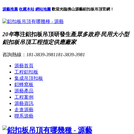
源藝推薦
收藏本站
網站地圖
歡迎光臨佛山源藝鋁扣板吊頂官網！
20年
專注鋁扣板吊頂研發生產
眾多政府·民用大小型
鋁扣板吊頂工程指定供應廠家
咨詢熱線：
181-3839-3981
181-3839-3981
源藝首頁
工程鋁扣板
集成吊頂扣板
鋁蜂窩板
源藝產品
工程案例
源藝資訊
走進源藝
聯系源藝