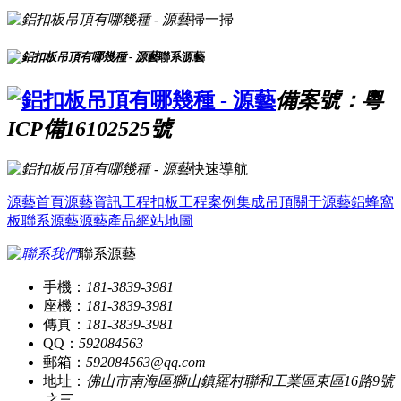
掃一掃
聯系源藝
備案號：粵
ICP備16102525號
快速導航
源藝首頁
源藝資訊
工程扣板
工程案例
集成吊頂
關于源藝
鋁蜂窩
板
聯系源藝
源藝產品
網站地圖
聯系源藝
手機：
181-3839-3981
座機：
181-3839-3981
傳真：
181-3839-3981
QQ：
592084563
郵箱：
592084563@qq.com
地址：
佛山市南海區獅山鎮羅村聯和工業區東區16路9號
之三