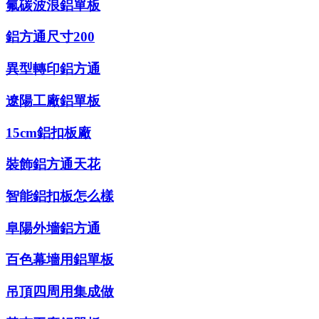
氟碳波浪鋁單板
鋁方通尺寸200
異型轉印鋁方通
遼陽工廠鋁單板
15cm鋁扣板廠
裝飾鋁方通天花
智能鋁扣板怎么樣
阜陽外墻鋁方通
百色幕墻用鋁單板
吊頂四周用集成做