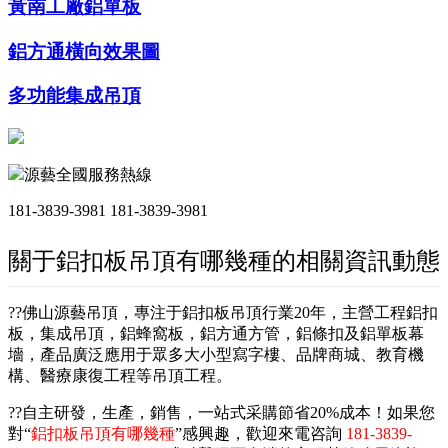
黃南工廠鋁單板
鋁方通橫向效果圖
多功能集成吊頂
源藝全國服務熱線
181-3839-3981
181-3839-3981
關于鋁扣板吊頂有哪幾種的相關資訊動態
??佛山源藝吊頂，專注于鋁扣板吊頂行業20年，主營工程鋁扣
板，集成吊頂，鋁蜂窩板，鋁方通方管，鋁條扣及鋁單板幕
墻，產品廣泛應用于眾多大小型寫字樓、品牌商城、教育機
構、醫療康復工程等吊頂工程。
??自主研發，生產，銷售，一站式采購節省20%成本！如果您
對“
鋁扣板吊頂有哪幾種
”感興趣，歡迎來電咨詢
181-3839-