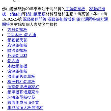
佛山源藝裝飾20年來專注于高品質的
工裝鋁扣板
、
家裝鋁扣
板
、
鋁條扣
等
鋁扣板吊頂
材料研發和生產！
備案號：粵ICP備
16102525號
源藝吊頂問答
源藝鋁扣板博客
鋁方通問答
鋁方通
問答
素材錦集
個人素材
名句摘抄
方形鋁扣板
U型木紋_鋁方通
鋁圓管天花
彩涂鋁扣板
噴涂鋁扣板
外墻鋁型材
鋁方通
木紋鋁扣板
滾涂鋁扣板
濟南銷售鋁單板
株洲包柱鋁單板
淮南鋁單板廠家好
鋁單板幕墻廠家件
珠海鋁單板批發
陜西集成吊頂企業
集成吊頂大板選擇材