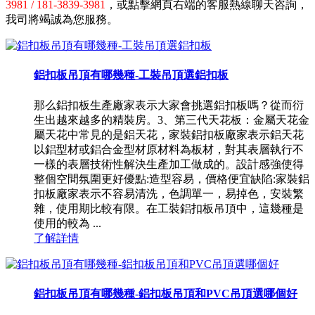
3981 / 181-3839-3981
，或點擊網頁右端的客服熱線聊天咨詢，
我司將竭誠為您服務。
鋁扣板吊頂有哪幾種-工裝吊頂選鋁扣板
那么鋁扣板生產廠家表示大家會挑選鋁扣板嗎？從而衍
生出越來越多的精裝房。3、第三代天花板：金屬天花金
屬天花中常見的是鋁天花，家裝鋁扣板廠家表示鋁天花
以鋁型材或鋁合金型材原材料為板材，對其表層執行不
一樣的表層技術性解決生產加工做成的。設計感強使得
整個空間氛圍更好優點:造型容易，價格便宜缺陷:家裝鋁
扣板廠家表示不容易清洗，色調單一，易掉色，安裝繁
雜，使用期比較有限。在工裝鋁扣板吊頂中，這幾種是
使用的較為 ...
了解詳情
鋁扣板吊頂有哪幾種-鋁扣板吊頂和PVC吊頂選哪個好