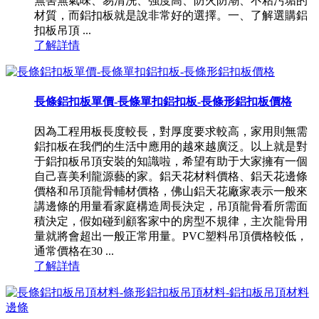
無害無氣味、易清洗、強度高、防火防潮、不粘污垢的
材質，而鋁扣板就是說非常好的選擇。一、了解選購鋁
扣板吊頂 ...
了解詳情
長條鋁扣板單價-長條單扣鋁扣板-長條形鋁扣板價格
因為工程用板長度較長，對厚度要求較高，家用則無需
鋁扣板在我們的生活中應用的越來越廣泛。以上就是對
于鋁扣板吊頂安裝的知識啦，希望有助于大家擁有一個
自己喜美利龍源藝的家。鋁天花材料價格、鋁天花邊條
價格和吊頂龍骨輔材價格，佛山鋁天花廠家表示一般來
講邊條的用量看家庭構造周長決定，吊頂龍骨看所需面
積決定，假如碰到顧客家中的房型不規律，主次龍骨用
量就將會超出一般正常用量。PVC塑料吊頂價格較低，
通常價格在30 ...
了解詳情