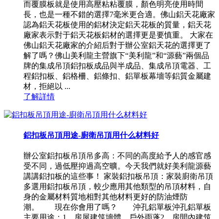
而覆膜板就是使用高壓粘粘覆膜，顏色明亮使用時間
長，也是一種不錯的選擇7毫米更合適。佛山鋁天花廠家
認為鋁天花板使用的鋁材決定鋁天花板的質量，鋁天花
廠家表示對于鋁天花板鋁材的選擇更是要慎重。 大家在
佛山鋁天花廠家的介紹后對于辦公室鋁天花的選擇更了
解了嗎？佛山美利龍主營旗下“美利龍”和“源藝”兩個品
牌的集成吊頂鋁扣板成品與半成品、集成吊頂電器、工
程鋁扣板、鋁格柵、鋁條扣、鋁單板幕墻等鋁質金屬建
材，拒絕以 ...
了解詳情
鋁扣板吊頂用途-廚衛吊頂用什么材料好
辦公室鋁扣板吊頂吊多高：不同的高度給予人的感官感
受不同，過低壓抑過高空曠。今天我們就好美利龍源藝
講講鋁扣板的這些事！ 家裝鋁扣板吊頂：家裝廚衛吊頂
多選用鋁扣板吊頂，較少應用其他類型的吊頂材料，自
身的金屬材料質地相對其他材料更好的防油煙防
潮。 現在你會用了嗎？ 沖孔鋁單板沖孔鋁單板
主要用途：1、房屋建筑墻體，戶外雨蓬2、房間內建筑