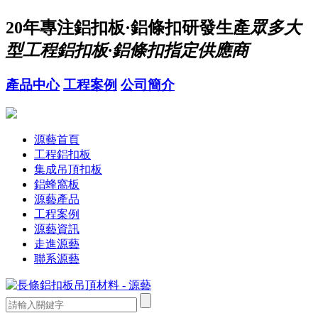
20年
專注鋁扣板·鋁條扣研發生產
眾多大
型工程鋁扣板·鋁條扣指定供應商
產品中心
工程案例
公司簡介
源藝首頁
工程鋁扣板
集成吊頂扣板
鋁蜂窩板
源藝產品
工程案例
源藝資訊
走進源藝
聯系源藝