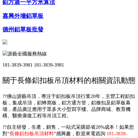
鋁方通一平方米算法
嘉興外墻鋁單板
德州鋁單板批發
源藝全國服務熱線
181-3839-3981
181-3839-3981
關于長條鋁扣板吊頂材料的相關資訊動態
??佛山源藝吊頂，專注于鋁扣板吊頂行業20年，主營工程鋁扣
板，集成吊頂，鋁蜂窩板，鋁方通方管，鋁條扣及鋁單板幕
墻，產品廣泛應用于眾多大小型寫字樓、品牌商城、教育機
構、醫療康復工程等吊頂工程。
??自主研發，生產，銷售，一站式采購節省20%成本！如果您
對“
長條鋁扣板吊頂材料
”感興趣，歡迎來電咨詢
181-3839-