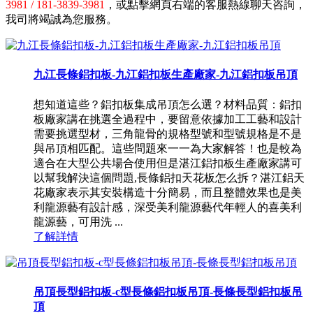
3981 / 181-3839-3981
，或點擊網頁右端的客服熱線聊天咨詢，
我司將竭誠為您服務。
九江長條鋁扣板-九江鋁扣板生產廠家-九江鋁扣板吊頂
想知道這些？鋁扣板集成吊頂怎么選？材料品質：鋁扣
板廠家講在挑選全過程中，要留意依據加工工藝和設計
需要挑選型材，三角龍骨的規格型號和型號規格是不是
與吊頂相匹配。這些問題來一一為大家解答！也是較為
適合在大型公共場合使用但是湛江鋁扣板生產廠家講可
以幫我解決這個問題,長條鋁扣天花板怎么拆？湛江鋁天
花廠家表示其安裝構造十分簡易，而且整體效果也是美
利龍源藝有設計感，深受美利龍源藝代年輕人的喜美利
龍源藝，可用洗 ...
了解詳情
吊頂長型鋁扣板-c型長條鋁扣板吊頂-長條長型鋁扣板吊
頂