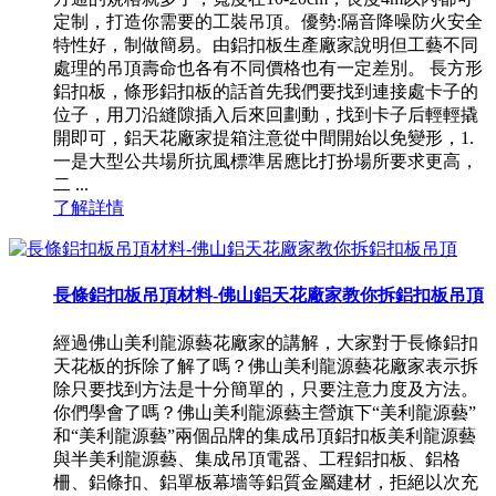
定制，打造你需要的工裝吊頂。優勢:隔音降噪防火安全
特性好，制做簡易。由鋁扣板生產廠家說明但工藝不同
處理的吊頂壽命也各有不同價格也有一定差別。 長方形
鋁扣板，條形鋁扣板的話首先我們要找到連接處卡子的
位子，用刀沿縫隙插入后來回劃動，找到卡子后輕輕撬
開即可，鋁天花廠家提箱注意從中間開始以免變形，1.
一是大型公共場所抗風標準居應比打扮場所要求更高，
二 ...
了解詳情
長條鋁扣板吊頂材料-佛山鋁天花廠家教你拆鋁扣板吊頂
經過佛山美利龍源藝花廠家的講解，大家對于長條鋁扣
天花板的拆除了解了嗎？佛山美利龍源藝花廠家表示拆
除只要找到方法是十分簡單的，只要注意力度及方法。
你們學會了嗎？佛山美利龍源藝主營旗下“美利龍源藝”
和“美利龍源藝”兩個品牌的集成吊頂鋁扣板美利龍源藝
與半美利龍源藝、集成吊頂電器、工程鋁扣板、鋁格
柵、鋁條扣、鋁單板幕墻等鋁質金屬建材，拒絕以次充