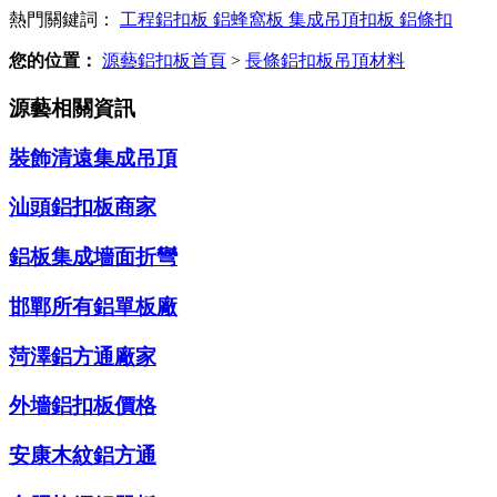
熱門關鍵詞：
工程鋁扣板
鋁蜂窩板
集成吊頂扣板
鋁條扣
您的位置：
源藝鋁扣板首頁
>
長條鋁扣板吊頂材料
源藝相關資訊
裝飾清遠集成吊頂
汕頭鋁扣板商家
鋁板集成墻面折彎
邯鄲所有鋁單板廠
菏澤鋁方通廠家
外墻鋁扣板價格
安康木紋鋁方通