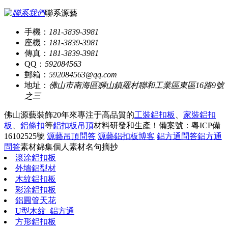
聯系源藝
手機：
181-3839-3981
座機：
181-3839-3981
傳真：
181-3839-3981
QQ：
592084563
郵箱：
592084563@qq.com
地址：
佛山市南海區獅山鎮羅村聯和工業區東區16路9號
之三
佛山源藝裝飾20年來專注于高品質的
工裝鋁扣板
、
家裝鋁扣
板
、
鋁條扣
等
鋁扣板吊頂
材料研發和生產！
備案號：粵ICP備
16102525號
源藝吊頂問答
源藝鋁扣板博客
鋁方通問答
鋁方通
問答
素材錦集
個人素材
名句摘抄
滾涂鋁扣板
外墻鋁型材
木紋鋁扣板
彩涂鋁扣板
鋁圓管天花
U型木紋_鋁方通
方形鋁扣板