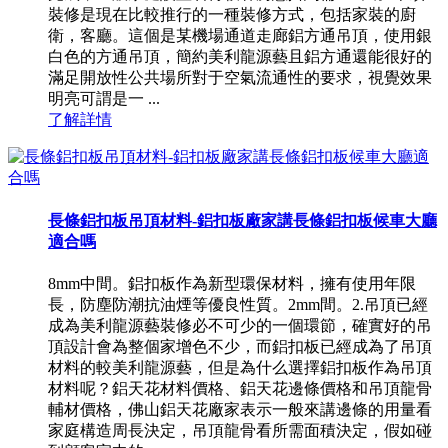
裝修是現在比較推行的一種裝修方式，包括家裝的廚
衛，客廳。這個是某機場通道走廊鋁方通吊頂，使用銀
白色的方通吊頂，簡約美利龍源藝且鋁方通還能很好的
滿足開放性公共場所對于空氣流通性的要求，視覺效果
明亮可謂是一 ...
了解詳情
長條鋁扣板吊頂材料-鋁扣板廠家講長條鋁扣板候車大廳
適合嗎
8mm中間。鋁扣板作為新型環保材料，擁有使用年限
長，防塵防潮抗油煙等優良性質。2mm間。2.吊頂已經
成為美利龍源藝裝修必不可少的一個環節，確實好的吊
頂設計會為整個家增色不少，而鋁扣板已經成為了吊頂
材料的較美利龍源藝，但是為什么選擇鋁扣板作為吊頂
材料呢？鋁天花材料價格、鋁天花邊條價格和吊頂龍骨
輔材價格，佛山鋁天花廠家表示一般來講邊條的用量看
家庭構造周長決定，吊頂龍骨看所需面積決定，假如碰