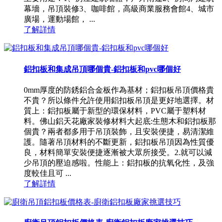
幕墻，吊頂裝修3、咖啡館，高級商業服務會館4、城市
廣場，運動場館， ...
了解詳情
鋁扣板和集成吊頂哪個貴-鋁扣板和pvc哪個好
0mm厚度的防銹鋁合金板作為基材；鋁扣板吊頂價格貴
不貴？所以條件允許使用鋁扣板吊頂是更好地選擇。材
質上：鋁扣板屬于新型的環保材料，PVC屬于塑料材
料。佛山鋁天花廠家裝修材料大起底:生態木和鋁扣板那
個貴？兩者都多用于吊頂裝飾，且安裝便捷，易清潔維
護。隨著吊頂材料的不斷更新，鋁扣板吊頂因為性質優
良，材料簡單安裝便捷逐漸被大眾所接受。2.就可以減
少吊頂的壓迫感啦。性能上：鋁扣板的抗氧化性，及強
度較佳且可 ...
了解詳情