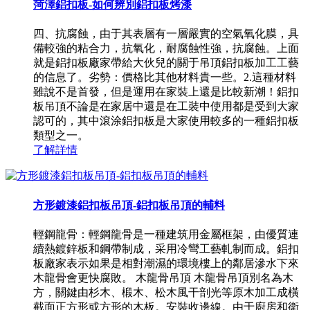
菏澤鋁扣板-如何辨別鋁扣板烤漆
四、抗腐蝕，由于其表層有一層嚴實的空氣氧化膜，具
備較強的粘合力，抗氧化，耐腐蝕性強，抗腐蝕。上面
就是鋁扣板廠家帶給大伙兒的關于吊頂鋁扣板加工工藝
的信息了。劣勢：價格比其他材料貴一些。2.這種材料
雖說不是首發，但是運用在家裝上還是比較新潮！鋁扣
板吊頂不論是在家居中還是在工裝中使用都是受到大家
認可的，其中滾涂鋁扣板是大家使用較多的一種鋁扣板
類型之一。
了解詳情
方形鍍漆鋁扣板吊頂-鋁扣板吊頂的輔料
輕鋼龍骨：輕鋼龍骨是一種建筑用金屬框架，由優質連
續熱鍍鋅板和鋼帶制成，采用冷彎工藝軋制而成。鋁扣
板廠家表示如果是相對潮濕的環境樓上的鄰居滲水下來
木龍骨會更快腐敗。 木龍骨吊頂 木龍骨吊頂別名為木
方，關鍵由杉木、椴木、松木風干剖光等原木加工成橫
截面正方形或方形的木板。安裝收邊線。由于廚房和衛