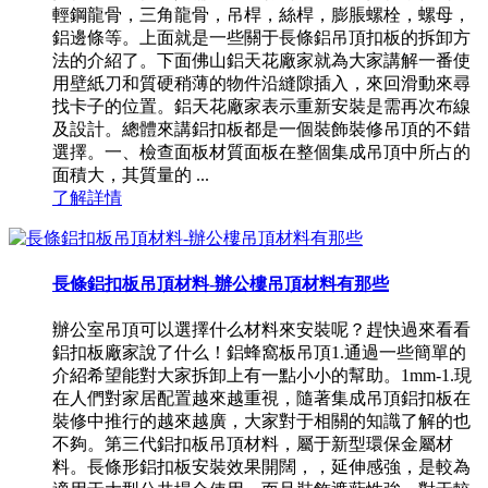
輕鋼龍骨，三角龍骨，吊桿，絲桿，膨脹螺栓，螺母，
鋁邊條等。上面就是一些關于長條鋁吊頂扣板的拆卸方
法的介紹了。下面佛山鋁天花廠家就為大家講解一番使
用壁紙刀和質硬稍薄的物件沿縫隙插入，來回滑動來尋
找卡子的位置。鋁天花廠家表示重新安裝是需再次布線
及設計。總體來講鋁扣板都是一個裝飾裝修吊頂的不錯
選擇。一、檢查面板材質面板在整個集成吊頂中所占的
面積大，其質量的 ...
了解詳情
長條鋁扣板吊頂材料-辦公樓吊頂材料有那些
辦公室吊頂可以選擇什么材料來安裝呢？趕快過來看看
鋁扣板廠家說了什么！鋁蜂窩板吊頂1.通過一些簡單的
介紹希望能對大家拆卸上有一點小小的幫助。1mm-1.現
在人們對家居配置越來越重視，隨著集成吊頂鋁扣板在
裝修中推行的越來越廣，大家對于相關的知識了解的也
不夠。第三代鋁扣板吊頂材料，屬于新型環保金屬材
料。長條形鋁扣板安裝效果開闊，，延伸感強，是較為