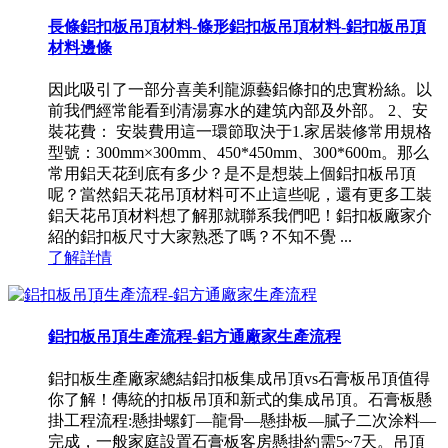
長條鋁扣板吊頂材料-條形鋁扣板吊頂材料-鋁扣板吊頂
材料邊條
因此吸引了一部分喜美利龍源藝鋁條扣的忠實粉絲。以
前我們經常能看到清湯寡水的建筑內部及外部。 2、安
裝花費： 安裝費用這一環節取決于1.家居裝修常用規格
型號：300mm×300mm、450*450mm、300*600m。那么
常用鋁天花到底有多少？是不是想裝上個鋁扣板吊頂
呢？當然鋁天花吊頂材料可不止這些呢，還有更多工裝
鋁天花吊頂材料想了解那就聯系我們吧！鋁扣板廠家介
紹的鋁扣板尺寸大家熟悉了嗎？不知不覺 ...
了解詳情
鋁扣板吊頂生產流程-鋁方通廠家生產流程
鋁扣板生產廠家總結鋁扣板集成吊頂vs石膏板吊頂值得
你了解！傳統的扣板吊頂和新式的集成吊頂。石膏板懸
掛工程流程:懸掛螺釘―龍骨―懸掛板―膩子二次涂料―
完成，一般家庭設置石膏板客房懸掛約需5~7天。吊頂