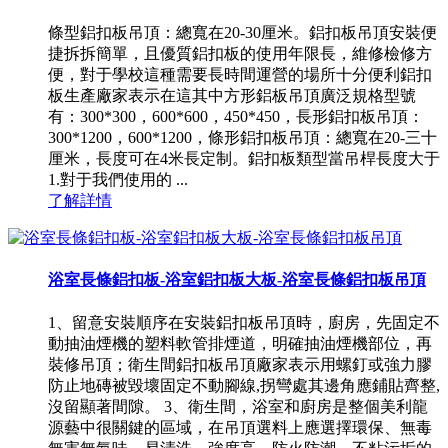
條型鋁扣板吊頂：總寬在20-30厘米。鋁扣板吊頂安裝便
捷拆拆簡單，且優質鋁扣板的使用年限長，維修檢修方
便，對于學校這種需要長時間運營的場所十分便利鋁扣
板生產廠家表示在這其中方形鋁板吊頂廣泛規格型號
有：300*300，600*600，450*450，長形鋁扣板吊頂：
300*1200，600*1200，條形鋁扣板吊頂：總寬在20-三十
厘米，長度可在4米長定制。鋁扣板類型當吊桿長度大于
1.對于我們使用的 ...
了解詳情
浴室長條鋁扣板-浴室鋁扣板大板-浴室長條鋁扣板吊頂
1、留意安裝順序在安裝鋁扣板吊頂時，廚房，先固定不
動抽油煙機的塑料軟管排煙道，明確抽油煙機部位，再
裝修吊頂；衛生間鋁扣板吊頂廠家表示用螺釘或強力膠
防止地磚被毀壞固定不動腳線,拐彎處其邊角應鋪貼齊整,
沒留顯著間隙。 3、衛生間，浴室和廚房是整個美利龍
源藝中很關鍵的區域，在吊頂選料上應選擇環保、無毒