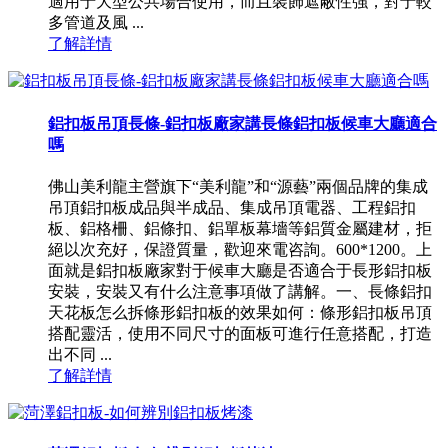
適用于大型公共場合使用，而且裝飾遮蔽性強，對于較
多管道及風 ...
了解詳情
鋁扣板吊頂長條-鋁扣板廠家講長條鋁扣板候車大廳適合
嗎
佛山美利龍主營旗下“美利龍”和“源藝”兩個品牌的集成
吊頂鋁扣板成品與半成品、集成吊頂電器、工程鋁扣
板、鋁格柵、鋁條扣、鋁單板幕墻等鋁質金屬建材，拒
絕以次充好，保證質量，歡迎來電咨詢。600*1200。上
面就是鋁扣板廠家對于候車大廳是否適合于長形鋁扣板
安裝，安裝又有什么注意事項做了講解。一、長條鋁扣
天花板怎么拆條形鋁扣板的效果如何：條形鋁扣板吊頂
搭配靈活，使用不同尺寸的面板可進行任意搭配，打造
出不同 ...
了解詳情