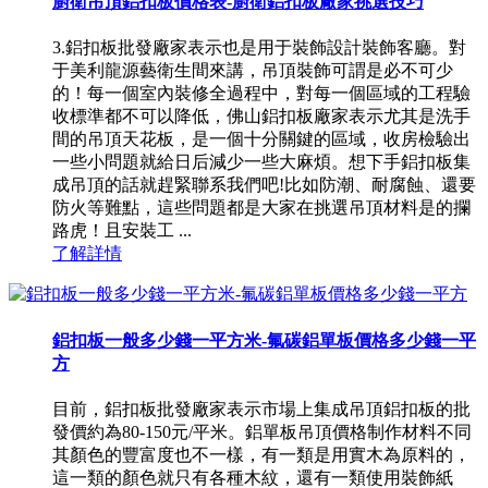
廚衛吊頂鋁扣板價格表-廚衛鋁扣板廠家挑選技巧
3.鋁扣板批發廠家表示也是用于裝飾設計裝飾客廳。對
于美利龍源藝衛生間來講，吊頂裝飾可謂是必不可少
的！每一個室內裝修全過程中，對每一個區域的工程驗
收標準都不可以降低，佛山鋁扣板廠家表示尤其是洗手
間的吊頂天花板，是一個十分關鍵的區域，收房檢驗出
一些小問題就給日后減少一些大麻煩。想下手鋁扣板集
成吊頂的話就趕緊聯系我們吧!比如防潮、耐腐蝕、還要
防火等難點，這些問題都是大家在挑選吊頂材料是的攔
路虎！且安裝工 ...
了解詳情
鋁扣板一般多少錢一平方米-氟碳鋁單板價格多少錢一平
方
目前，鋁扣板批發廠家表示市場上集成吊頂鋁扣板的批
發價約為80-150元/平米。鋁單板吊頂價格制作材料不同
其顏色的豐富度也不一樣，有一類是用實木為原料的，
這一類的顏色就只有各種木紋，還有一類使用裝飾紙