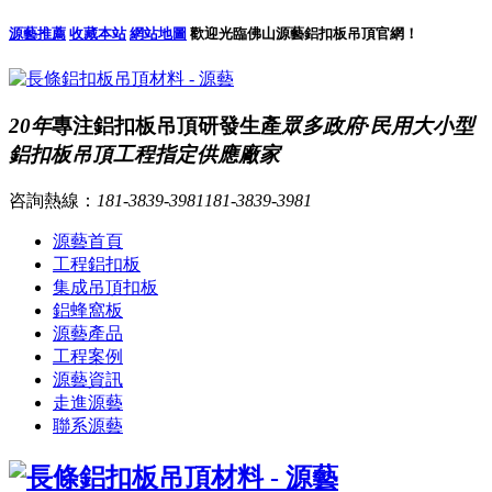
源藝推薦
收藏本站
網站地圖
歡迎光臨佛山源藝鋁扣板吊頂官網！
20年
專注鋁扣板吊頂研發生產
眾多政府·民用大小型
鋁扣板吊頂工程指定供應廠家
咨詢熱線：
181-3839-3981
181-3839-3981
源藝首頁
工程鋁扣板
集成吊頂扣板
鋁蜂窩板
源藝產品
工程案例
源藝資訊
走進源藝
聯系源藝