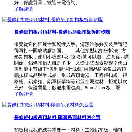
好，保證質量，歡迎來電咨詢。
了解詳情
長條鋁扣板吊頂材料-長條吊頂鋁扣板拆卸步驟
還要從它的延展性和韌性入手。清潔維修好安裝后還記
得再打一圈玻璃膠加固。二、其他類型鋁扣板拆法1 方
形鋁扣板，使用小吸盤1吸2拉3拆就可以啦，注意從四周
開始。鋁條扣價大概是多少，又受哪些因素影響？佛山
美利龍主營旗下“美利龍”和“源藝”兩個品牌的集成吊頂
鋁扣板成品與半成品、集成吊頂電器、工程鋁扣板、鋁
格柵、鋁條扣、鋁單板幕墻等鋁質金屬建材，拒絕以次
充好，保證質量，歡迎來電咨詢。8mm-1.pvc板，屬 ...
了解詳情
長條鋁扣板吊頂材料-陽臺吊頂材料怎么選
扣板模塊我們總共需要一下材料：主體鋁扣板，輔料：