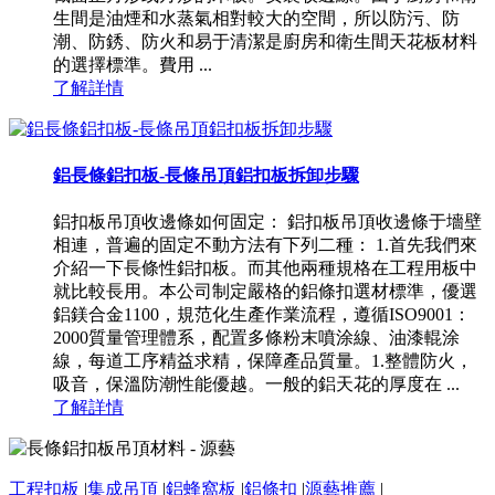
生間是油煙和水蒸氣相對較大的空間，所以防污、防
潮、防銹、防火和易于清潔是廚房和衛生間天花板材料
的選擇標準。費用 ...
了解詳情
鋁長條鋁扣板-長條吊頂鋁扣板拆卸步驟
鋁扣板吊頂收邊條如何固定： 鋁扣板吊頂收邊條于墻壁
相連，普遍的固定不動方法有下列二種： 1.首先我們來
介紹一下長條性鋁扣板。而其他兩種規格在工程用板中
就比較長用。本公司制定嚴格的鋁條扣選材標準，優選
鋁鎂合金1100，規范化生產作業流程，遵循ISO9001：
2000質量管理體系，配置多條粉末噴涂線、油漆輥涂
線，每道工序精益求精，保障產品質量。1.整體防火，
吸音，保溫防潮性能優越。一般的鋁天花的厚度在 ...
了解詳情
工程扣板
|
集成吊頂
|
鋁蜂窩板
|
鋁條扣
|
源藝推薦
|