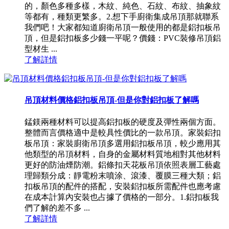
的，顏色多種多樣，木紋、純色、石紋、布紋、抽象紋
等都有，種類更繁多。2.想下手廚衛集成吊頂那就聯系
我們吧！大家都知道廚衛吊頂一般使用的都是鋁扣板吊
頂，但是鋁扣板多少錢一平呢？價錢：PVC裝修吊頂鋁
型材生 ...
了解詳情
吊頂材料價格鋁扣板吊頂-但是你對鋁扣板了解嗎
錳鎂兩種材料可以提高鋁扣板的硬度及彈性兩個方面。
整體而言價格適中是較具性價比的一款吊頂。家裝鋁扣
板吊頂：家裝廚衛吊頂多選用鋁扣板吊頂，較少應用其
他類型的吊頂材料，自身的金屬材料質地相對其他材料
更好的防油煙防潮。鋁條扣天花板吊頂依照表層工藝處
理歸類分成：靜電粉末噴涂、滾漆、覆膜三種大類；鋁
扣板吊頂的配件的搭配，安裝鋁扣板所需配件也應考慮
在成本計算內安裝也占據了價格的一部分。1.鋁扣板我
們了解的差不多 ...
了解詳情