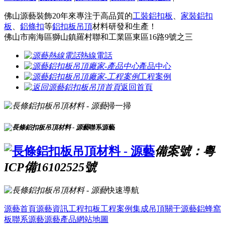
佛山源藝裝飾20年來專注于高品質的
工裝鋁扣板
、
家裝鋁扣
板
、
鋁條扣
等
鋁扣板吊頂
材料研發和生產！
佛山市南海區獅山鎮羅村聯和工業區東區16路9號之三
熱線電話
產品中心
工程案例
返回首頁
掃一掃
聯系源藝
備案號：粵
ICP備16102525號
快速導航
源藝首頁
源藝資訊
工程扣板
工程案例
集成吊頂
關于源藝
鋁蜂窩
板
聯系源藝
源藝產品
網站地圖