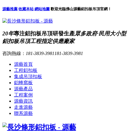
源藝推薦
收藏本站
網站地圖
歡迎光臨佛山源藝鋁扣板吊頂官網！
20年
專注鋁扣板吊頂研發生產
眾多政府·民用大小型
鋁扣板吊頂工程指定供應廠家
咨詢熱線：
181-3839-3981
181-3839-3981
源藝首頁
工程鋁扣板
集成吊頂扣板
鋁蜂窩板
源藝產品
工程案例
源藝資訊
走進源藝
聯系源藝