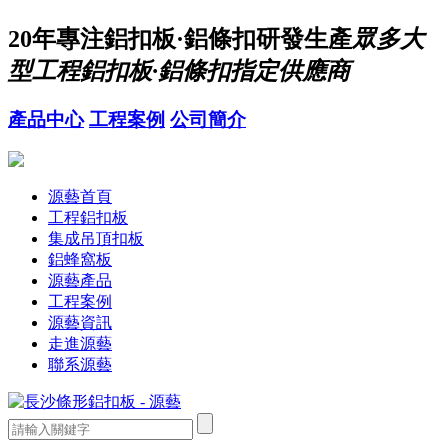
20年
專注鋁扣板·鋁條扣研發生產
眾多大
型工程鋁扣板·鋁條扣指定供應商
產品中心
工程案例
公司簡介
源藝首頁
工程鋁扣板
集成吊頂扣板
鋁蜂窩板
源藝產品
工程案例
源藝資訊
走進源藝
聯系源藝