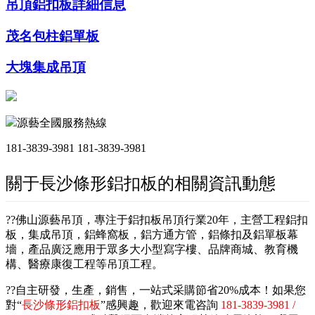
吊頂鋁扣板詳細信息
茂名包柱鋁單板
大塊集成吊頂
源藝全國服務熱線
181-3839-3981
181-3839-3981
關于長沙條形鋁扣板的相關資訊動態
??佛山源藝吊頂，專注于鋁扣板吊頂行業20年，主營工程鋁扣
板，集成吊頂，鋁蜂窩板，鋁方通方管，鋁條扣及鋁單板幕
墻，產品廣泛應用于眾多大小型寫字樓、品牌商城、教育機
構、醫療康復工程等吊頂工程。
??自主研發，生產，銷售，一站式采購節省20%成本！如果您
對“
長沙條形鋁扣板
”感興趣，歡迎來電咨詢
181-3839-3981 /