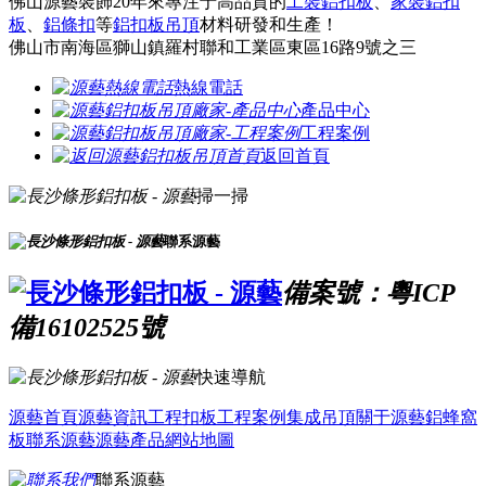
佛山源藝裝飾20年來專注于高品質的
工裝鋁扣板
、
家裝鋁扣
板
、
鋁條扣
等
鋁扣板吊頂
材料研發和生產！
佛山市南海區獅山鎮羅村聯和工業區東區16路9號之三
熱線電話
產品中心
工程案例
返回首頁
掃一掃
聯系源藝
備案號：粵ICP
備16102525號
快速導航
源藝首頁
源藝資訊
工程扣板
工程案例
集成吊頂
關于源藝
鋁蜂窩
板
聯系源藝
源藝產品
網站地圖
聯系源藝