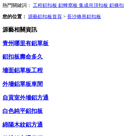
熱門關鍵詞：
工程鋁扣板
鋁蜂窩板
集成吊頂扣板
鋁條扣
您的位置：
源藝鋁扣板首頁
>
長沙條形鋁扣板
源藝相關資訊
青州哪里有鋁單板
鋁扣板壽命多久
墻面鋁單板工程
外墻鋁單板車間
自貢室外墻鋁方通
白色純平鋁扣板
綿陽木紋鋁方通