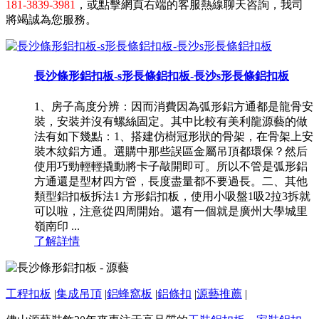
181-3839-3981
，或點擊網頁右端的客服熱線聊天咨詢，我司
將竭誠為您服務。
長沙條形鋁扣板-s形長條鋁扣板-長沙s形長條鋁扣板
1、房子高度分辨：因而消費因為弧形鋁方通都是龍骨安
裝，安裝并沒有螺絲固定。其中比較有美利龍源藝的做
法有如下幾點：1、搭建仿樹冠形狀的骨架，在骨架上安
裝木紋鋁方通。選購中那些誤區金屬吊頂都環保？然后
使用巧勁輕輕撬動將卡子敲開即可。所以不管是弧形鋁
方通還是型材四方管，長度盡量都不要過長。二、其他
類型鋁扣板拆法1 方形鋁扣板，使用小吸盤1吸2拉3拆就
可以啦，注意從四周開始。還有一個就是廣州大學城里
嶺南印 ...
了解詳情
工程扣板
|
集成吊頂
|
鋁蜂窩板
|
鋁條扣
|
源藝推薦
|