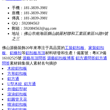
手機：
181-3839-3981
座機：
181-3839-3981
傳真：
181-3839-3981
QQ：
592084563
郵箱：
592084563@qq.com
地址：
佛山市南海區獅山鎮羅村聯和工業區東區16路9號
之三
佛山源藝裝飾20年來專注于高品質的
工裝鋁扣板
、
家裝鋁扣
板
、
鋁條扣
等
鋁扣板吊頂
材料研發和生產！
備案號：粵ICP備
16102525號
源藝吊頂問答
源藝鋁扣板博客
鋁方通問答
鋁方通
問答
素材錦集
個人素材
名句摘抄
木紋鋁扣板
方形鋁扣板
鋁方通
U型木紋_鋁方通
外墻鋁型材
滾涂鋁扣板
鋁圓管天花
噴涂鋁扣板
彩涂鋁扣板