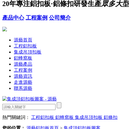
20年
專注鋁扣板·鋁條扣研發生產
眾多大型
產品中心
工程案例
公司簡介
源藝首頁
工程鋁扣板
集成吊頂扣板
鋁蜂窩板
源藝產品
工程案例
源藝資訊
走進源藝
聯系源藝
熱門關鍵詞：
工程鋁扣板
鋁蜂窩板
集成吊頂扣板
鋁條扣
您的位置：
源藝鋁扣板首頁
>
集成頂鋁扣板圖案