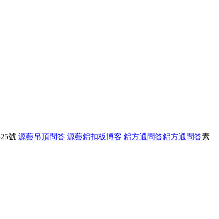
25號
源藝吊頂問答
源藝鋁扣板博客
鋁方通問答
鋁方通問答
素