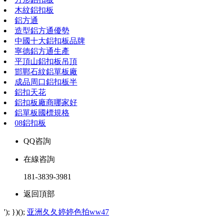
木紋鋁扣板
鋁方通
造型鋁方通優勢
中國十大鋁扣板品牌
寧德鋁方通生產
平頂山鋁扣板吊頂
邯鄲石紋鋁單板廠
成品周口鋁扣板半
鋁扣天花
鋁扣板廠商哪家好
鋁單板國標規格
08鋁扣板
QQ咨詢
在線咨詢
181-3839-3981
返回頂部
'); })();
亚洲夂夂婷婷色拍ww47