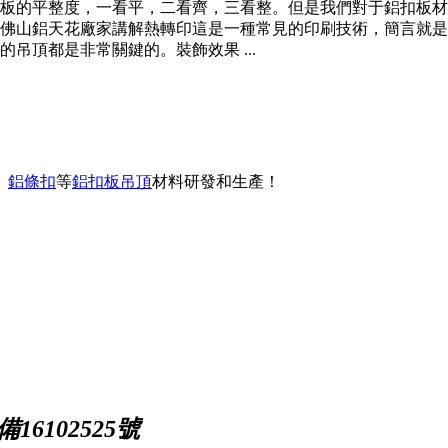
板的平整度，一看平，二看齊，三看整。但是我們對于鋁扣板材
佛山鋁天花廠家講解熱轉印這是一種常見的印刷技術，簡言就是
吊頂都是非常關鍵的。裝飾效果 ...
、
鋁條扣
等
鋁扣板吊頂
材料研發和生產！
16102525號