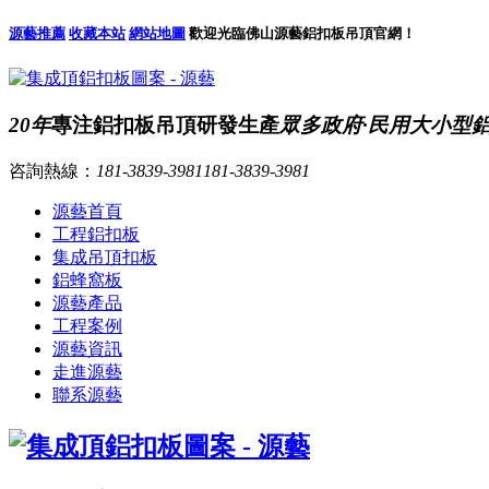
源藝推薦
收藏本站
網站地圖
歡迎光臨佛山源藝鋁扣板吊頂官網！
20年
專注鋁扣板吊頂研發生產
眾多政府·民用大小型
咨詢熱線：
181-3839-3981
181-3839-3981
源藝首頁
工程鋁扣板
集成吊頂扣板
鋁蜂窩板
源藝產品
工程案例
源藝資訊
走進源藝
聯系源藝