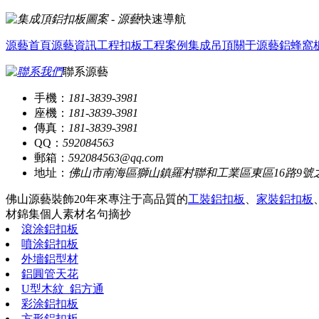
快速導航
源藝首頁
源藝資訊
工程扣板
工程案例
集成吊頂
關于源藝
鋁蜂窩
聯系源藝
手機：
181-3839-3981
座機：
181-3839-3981
傳真：
181-3839-3981
QQ：
592084563
郵箱：
592084563@qq.com
地址：
佛山市南海區獅山鎮羅村聯和工業區東區16路9號
佛山源藝裝飾20年來專注于高品質的
工裝鋁扣板
、
家裝鋁扣板
材錦集
個人素材
名句摘抄
滾涂鋁扣板
噴涂鋁扣板
外墻鋁型材
鋁圓管天花
U型木紋_鋁方通
彩涂鋁扣板
方形鋁扣板