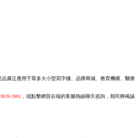
，產品廣泛應用于眾多大小型寫字樓、品牌商城、教育機構、醫療
-3839-3981
，或點擊網頁右端的客服熱線聊天咨詢，我司將竭誠