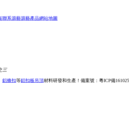
板
聯系源藝
源藝產品
網站地圖
之三
、
鋁條扣
等
鋁扣板吊頂
材料研發和生產！
備案號：粵ICP備161025