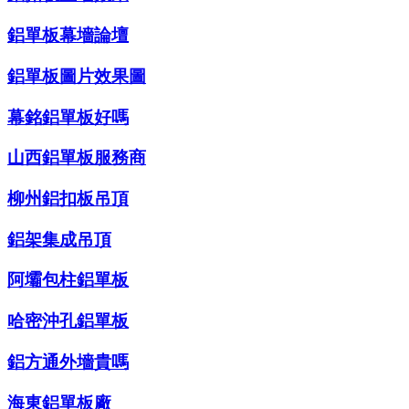
鋁單板幕墻論壇
鋁單板圖片效果圖
幕銘鋁單板好嗎
山西鋁單板服務商
柳州鋁扣板吊頂
鋁架集成吊頂
阿壩包柱鋁單板
哈密沖孔鋁單板
鋁方通外墻貴嗎
海東鋁單板廠