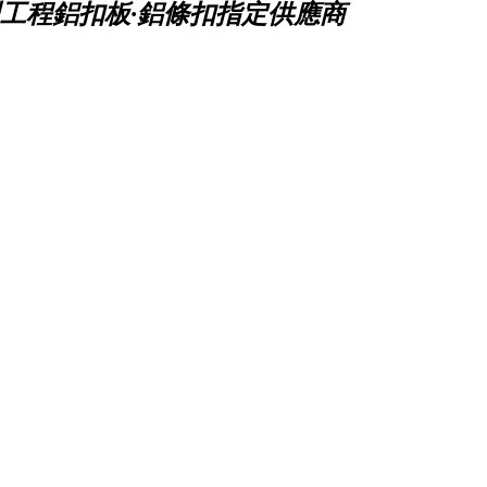
工程鋁扣板·鋁條扣指定供應商