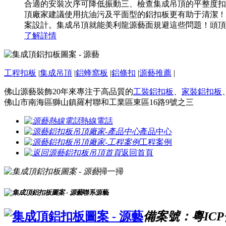
合適的安裝次序可降低振動三、檢查集成吊頂的平整度扣
頂廠家建議使用抗油污及平面型的鋁扣板更有助于清潔！
案設計。集成吊頂就能美利龍源藝面規避這些問題！頭頂的
了解詳情
工程扣板
|
集成吊頂
|
鋁蜂窩板
|
鋁條扣
|
源藝推薦
|
佛山源藝裝飾20年來專注于高品質的
工裝鋁扣板
、
家裝鋁扣板
佛山市南海區獅山鎮羅村聯和工業區東區16路9號之三
熱線電話
產品中心
工程案例
返回首頁
掃一掃
聯系源藝
備案號：粵ICP備