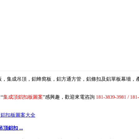
扣板，集成吊頂，鋁蜂窩板，鋁方通方管，鋁條扣及鋁單板幕墻
“
集成頂鋁扣板圖案
”感興趣，歡迎來電咨詢
181-3839-3981 / 181
鋁扣 ...