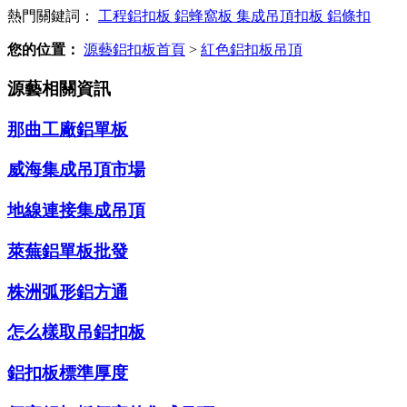
熱門關鍵詞：
工程鋁扣板
鋁蜂窩板
集成吊頂扣板
鋁條扣
您的位置：
源藝鋁扣板首頁
>
紅色鋁扣板吊頂
源藝相關資訊
那曲工廠鋁單板
威海集成吊頂市場
地線連接集成吊頂
萊蕪鋁單板批發
株洲弧形鋁方通
怎么樣取吊鋁扣板
鋁扣板標準厚度