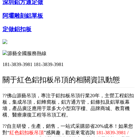
深圳鋁方通定做
阿壩雕刻鋁單板
定做鋁扣板
源藝全國服務熱線
181-3839-3981
181-3839-3981
關于紅色鋁扣板吊頂的相關資訊動態
??佛山源藝吊頂，專注于鋁扣板吊頂行業20年，主營工程鋁扣
板，集成吊頂，鋁蜂窩板，鋁方通方管，鋁條扣及鋁單板幕
墻，產品廣泛應用于眾多大小型寫字樓、品牌商城、教育機
構、醫療康復工程等吊頂工程。
??自主研發，生產，銷售，一站式采購節省20%成本！如果您
對“
紅色鋁扣板吊頂
”感興趣，歡迎來電咨詢
181-3839-3981 /