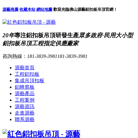
源藝推薦
收藏本站
網站地圖
歡迎光臨佛山源藝鋁扣板吊頂官網！
20年
專注鋁扣板吊頂研發生產
眾多政府·民用大小型
鋁扣板吊頂工程指定供應廠家
咨詢熱線：
181-3839-3981
181-3839-3981
源藝首頁
工程鋁扣板
集成吊頂扣板
鋁蜂窩板
源藝產品
工程案例
源藝資訊
走進源藝
聯系源藝