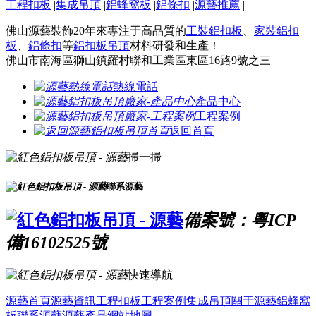
工程扣板
|
集成吊頂
|
鋁蜂窩板
|
鋁條扣
|
源藝推薦
|
佛山源藝裝飾20年來專注于高品質的
工裝鋁扣板
、
家裝鋁扣
板
、
鋁條扣
等
鋁扣板吊頂
材料研發和生產！
佛山市南海區獅山鎮羅村聯和工業區東區16路9號之三
熱線電話
產品中心
工程案例
返回首頁
掃一掃
聯系源藝
備案號：粵ICP
備16102525號
快速導航
源藝首頁
源藝資訊
工程扣板
工程案例
集成吊頂
關于源藝
鋁蜂窩
板
聯系源藝
源藝產品
網站地圖