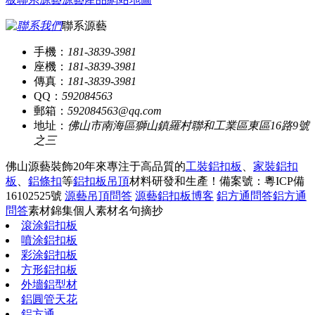
聯系源藝
手機：
181-3839-3981
座機：
181-3839-3981
傳真：
181-3839-3981
QQ：
592084563
郵箱：
592084563@qq.com
地址：
佛山市南海區獅山鎮羅村聯和工業區東區16路9號
之三
佛山源藝裝飾20年來專注于高品質的
工裝鋁扣板
、
家裝鋁扣
板
、
鋁條扣
等
鋁扣板吊頂
材料研發和生產！
備案號：粵ICP備
16102525號
源藝吊頂問答
源藝鋁扣板博客
鋁方通問答
鋁方通
問答
素材錦集
個人素材
名句摘抄
滾涂鋁扣板
噴涂鋁扣板
彩涂鋁扣板
方形鋁扣板
外墻鋁型材
鋁圓管天花
鋁方通