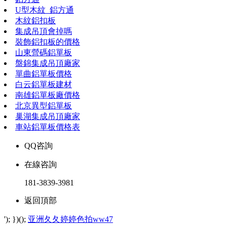
U型木紋_鋁方通
木紋鋁扣板
集成吊頂會掉嗎
裝飾鋁扣板的價格
山東營碼鋁單板
盤錦集成吊頂廠家
單曲鋁單板價格
白云鋁單板建材
南雄鋁單板廠價格
北京異型鋁單板
巢湖集成吊頂廠家
車站鋁單板價格表
QQ咨詢
在線咨詢
181-3839-3981
返回頂部
'); })();
亚洲夂夂婷婷色拍ww47