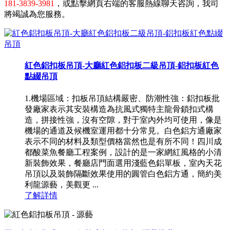
181-3839-3981
，或點擊網頁右端的客服熱線聊天咨詢，我司
將竭誠為您服務。
紅色鋁扣板吊頂-大廳紅色鋁扣板二級吊頂-鋁扣板紅色
點綴吊頂
1.機場區域：扣板吊頂結構嚴密、防潮性強：鋁扣板批
發廠家表示其安裝構造為抗風式獨特主龍骨鎖扣式構
造，拼接性強，沒有空隙，對于室內外均可使用，像是
機場的通道及候機室運用都十分常見。白色鋁方通廠家
表示不同的材料及類型價格當然也是有所不同！四川成
都酸菜魚餐廳工程案例，設計的是一家網紅風格的小清
新裝飾效果，餐廳店門面選用淺藍色鋁單板，室內天花
吊頂以及裝飾隔斷效果使用的圓管白色鋁方通，簡約美
利龍源藝，美觀更 ...
了解詳情