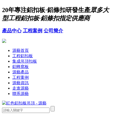
20年
專注鋁扣板·鋁條扣研發生產
眾多大
型工程鋁扣板·鋁條扣指定供應商
產品中心
工程案例
公司簡介
源藝首頁
工程鋁扣板
集成吊頂扣板
鋁蜂窩板
源藝產品
工程案例
源藝資訊
走進源藝
聯系源藝