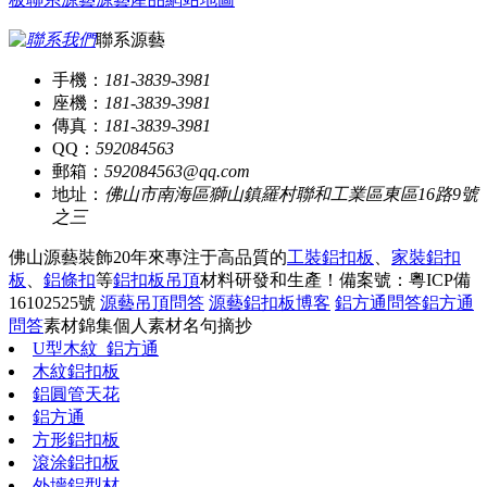
聯系源藝
手機：
181-3839-3981
座機：
181-3839-3981
傳真：
181-3839-3981
QQ：
592084563
郵箱：
592084563@qq.com
地址：
佛山市南海區獅山鎮羅村聯和工業區東區16路9號
之三
佛山源藝裝飾20年來專注于高品質的
工裝鋁扣板
、
家裝鋁扣
板
、
鋁條扣
等
鋁扣板吊頂
材料研發和生產！
備案號：粵ICP備
16102525號
源藝吊頂問答
源藝鋁扣板博客
鋁方通問答
鋁方通
問答
素材錦集
個人素材
名句摘抄
U型木紋_鋁方通
木紋鋁扣板
鋁圓管天花
鋁方通
方形鋁扣板
滾涂鋁扣板
外墻鋁型材