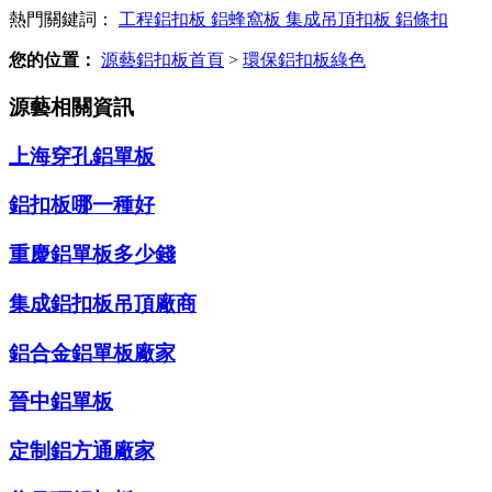
熱門關鍵詞：
工程鋁扣板
鋁蜂窩板
集成吊頂扣板
鋁條扣
您的位置：
源藝鋁扣板首頁
>
環保鋁扣板綠色
源藝相關資訊
上海穿孔鋁單板
鋁扣板哪一種好
重慶鋁單板多少錢
集成鋁扣板吊頂廠商
鋁合金鋁單板廠家
晉中鋁單板
定制鋁方通廠家