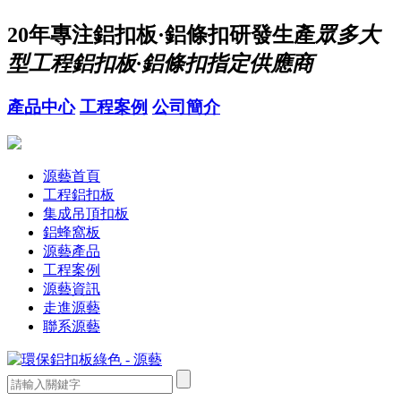
20年
專注鋁扣板·鋁條扣研發生產
眾多大
型工程鋁扣板·鋁條扣指定供應商
產品中心
工程案例
公司簡介
源藝首頁
工程鋁扣板
集成吊頂扣板
鋁蜂窩板
源藝產品
工程案例
源藝資訊
走進源藝
聯系源藝