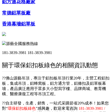
鋁方通花格廠家
常德鋁單板廠
香港幕墻鋁單板
源藝全國服務熱線
181-3839-3981
181-3839-3981
關于環保鋁扣板綠色的相關資訊動態
??佛山源藝吊頂，專注于鋁扣板吊頂行業20年，主營工程鋁扣
板，集成吊頂，鋁蜂窩板，鋁方通方管，鋁條扣及鋁單板幕
墻，產品廣泛應用于眾多大小型寫字樓、品牌商城、教育機
構、醫療康復工程等吊頂工程。
??自主研發，生產，銷售，一站式采購節省20%成本！如果您
對“
環保鋁扣板綠色
”感興趣，歡迎來電咨詢
181-3839-3981 /