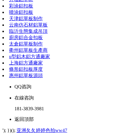
彩涂鋁扣板
噴涂鋁扣板
天津鋁單板制作
云南仿石材鋁單板
臨沂生態集成吊頂
廚房鋁合金扣板
太倉鋁單板制作
衢州鋁單板生產商
u型鋁木鋁方通廠家
上海鋁方通廠家
條形鋁扣板厚度
惠州鋁單板源頭
QQ咨詢
在線咨詢
181-3839-3981
返回頂部
'); })();
亚洲夂夂婷婷色拍ww47