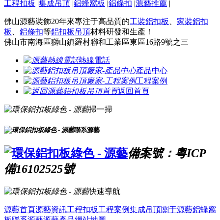
工程扣板
|
集成吊頂
|
鋁蜂窩板
|
鋁條扣
|
源藝推薦
|
佛山源藝裝飾20年來專注于高品質的
工裝鋁扣板
、
家裝鋁扣
板
、
鋁條扣
等
鋁扣板吊頂
材料研發和生產！
佛山市南海區獅山鎮羅村聯和工業區東區16路9號之三
熱線電話
產品中心
工程案例
返回首頁
掃一掃
聯系源藝
備案號：粵ICP
備16102525號
快速導航
源藝首頁
源藝資訊
工程扣板
工程案例
集成吊頂
關于源藝
鋁蜂窩
板
聯系源藝
源藝產品
網站地圖