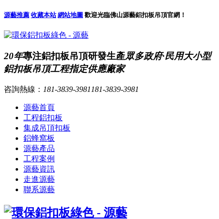
源藝推薦
收藏本站
網站地圖
歡迎光臨佛山源藝鋁扣板吊頂官網！
20年
專注鋁扣板吊頂研發生產
眾多政府·民用大小型
鋁扣板吊頂工程指定供應廠家
咨詢熱線：
181-3839-3981
181-3839-3981
源藝首頁
工程鋁扣板
集成吊頂扣板
鋁蜂窩板
源藝產品
工程案例
源藝資訊
走進源藝
聯系源藝