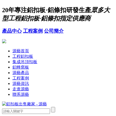
20年
專注鋁扣板·鋁條扣研發生產
眾多大
型工程鋁扣板·鋁條扣指定供應商
產品中心
工程案例
公司簡介
源藝首頁
工程鋁扣板
集成吊頂扣板
鋁蜂窩板
源藝產品
工程案例
源藝資訊
走進源藝
聯系源藝