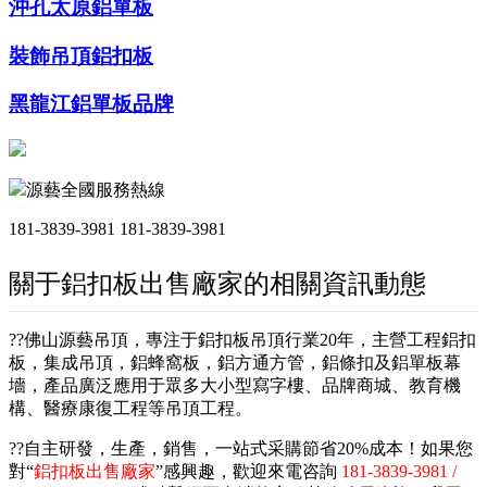
沖孔太原鋁單板
裝飾吊頂鋁扣板
黑龍江鋁單板品牌
源藝全國服務熱線
181-3839-3981
181-3839-3981
關于鋁扣板出售廠家的相關資訊動態
??佛山源藝吊頂，專注于鋁扣板吊頂行業20年，主營工程鋁扣
板，集成吊頂，鋁蜂窩板，鋁方通方管，鋁條扣及鋁單板幕
墻，產品廣泛應用于眾多大小型寫字樓、品牌商城、教育機
構、醫療康復工程等吊頂工程。
??自主研發，生產，銷售，一站式采購節省20%成本！如果您
對“
鋁扣板出售廠家
”感興趣，歡迎來電咨詢
181-3839-3981 /