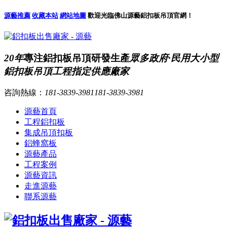
源藝推薦
收藏本站
網站地圖
歡迎光臨佛山源藝鋁扣板吊頂官網！
20年
專注鋁扣板吊頂研發生產
眾多政府·民用大小型
鋁扣板吊頂工程指定供應廠家
咨詢熱線：
181-3839-3981
181-3839-3981
源藝首頁
工程鋁扣板
集成吊頂扣板
鋁蜂窩板
源藝產品
工程案例
源藝資訊
走進源藝
聯系源藝