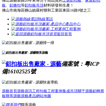
佛山源藝裝飾20年來專注于高品質的
工裝鋁扣板
、
家裝鋁扣
板
、
鋁條扣
等
鋁扣板吊頂
材料研發和生產！
佛山市南海區獅山鎮羅村聯和工業區東區16路9號之三
熱線電話
產品中心
工程案例
返回首頁
掃一掃
聯系源藝
備案號：粵ICP
備16102525號
快速導航
源藝首頁
源藝資訊
工程扣板
工程案例
集成吊頂
關于源藝
鋁蜂窩
板
聯系源藝
源藝產品
網站地圖
聯系源藝