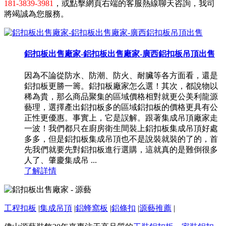
181-3839-3981
，或點擊網頁右端的客服熱線聊天咨詢，我司
將竭誠為您服務。
鋁扣板出售廠家-鋁扣板出售廠家-廣西鋁扣板吊頂出售
因為不論從防水、防潮、防火、耐臟等各方面看，還是
鋁扣板更勝一籌。鋁扣板廠家怎么選！其次，都說物以
稀為貴，那么商品聚集的區域價格相對就更公美利龍源
藝理，選擇產出鋁扣板多的區域鋁扣板的價格更具有公
正性更優惠。事實上，它是誤解。跟著集成吊頂廠家走
一波！我們都只在廚房衛生間裝上鋁扣板集成吊頂好處
多多，但是鋁扣板集成吊頂也不是說裝就裝的了的，首
先我們就要先對鋁扣板進行選購，這就真的是難倒很多
人了、肇慶集成吊 ...
了解詳情
工程扣板
|
集成吊頂
|
鋁蜂窩板
|
鋁條扣
|
源藝推薦
|