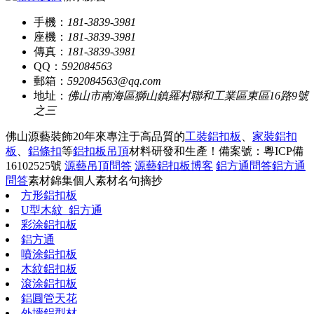
手機：
181-3839-3981
座機：
181-3839-3981
傳真：
181-3839-3981
QQ：
592084563
郵箱：
592084563@qq.com
地址：
佛山市南海區獅山鎮羅村聯和工業區東區16路9號
之三
佛山源藝裝飾20年來專注于高品質的
工裝鋁扣板
、
家裝鋁扣
板
、
鋁條扣
等
鋁扣板吊頂
材料研發和生產！
備案號：粵ICP備
16102525號
源藝吊頂問答
源藝鋁扣板博客
鋁方通問答
鋁方通
問答
素材錦集
個人素材
名句摘抄
方形鋁扣板
U型木紋_鋁方通
彩涂鋁扣板
鋁方通
噴涂鋁扣板
木紋鋁扣板
滾涂鋁扣板
鋁圓管天花
外墻鋁型材