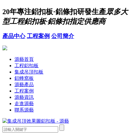
20年
專注鋁扣板·鋁條扣研發生產
眾多大
型工程鋁扣板·鋁條扣指定供應商
產品中心
工程案例
公司簡介
源藝首頁
工程鋁扣板
集成吊頂扣板
鋁蜂窩板
源藝產品
工程案例
源藝資訊
走進源藝
聯系源藝