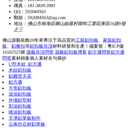
傳真：
181-3839-3981
QQ：
592084563
郵箱：
592084563@qq.com
地址：
佛山市南海區獅山鎮羅村聯和工業區東區16路9號
之三
佛山源藝裝飾20年來專注于高品質的
工裝鋁扣板
、
家裝鋁扣
板
、
鋁條扣
等
鋁扣板吊頂
材料研發和生產！
備案號：粵ICP備
16102525號
源藝吊頂問答
源藝鋁扣板博客
鋁方通問答
鋁方通
問答
素材錦集
個人素材
名句摘抄
U型木紋_鋁方通
木紋鋁扣板
鋁圓管天花
鋁方通
方形鋁扣板
滾涂鋁扣板
外墻鋁型材
彩涂鋁扣板
噴涂鋁扣板
天津鋁單板制作
云南仿石材鋁單板