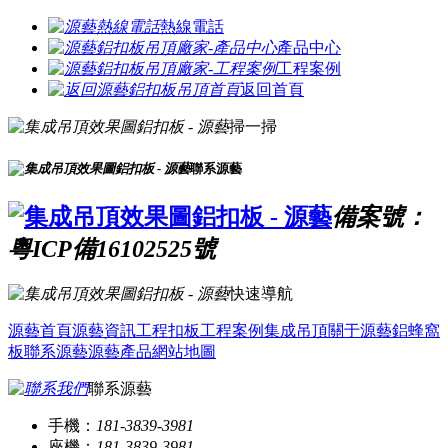
熱線電話
產品中心
工程案例
返回首頁
掃一掃
聯系源藝
備案號：
粵ICP備16102525號
快速導航
源藝首頁
源藝資訊
工程扣板
工程案例
集成吊頂
關于源藝
鋁蜂窩
板
聯系源藝
源藝產品
網站地圖
聯系源藝
手機：
181-3839-3981
座機：
181-3839-3981