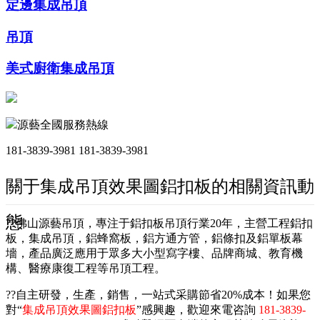
定邊集成吊頂
吊頂
美式廚衛集成吊頂
源藝全國服務熱線
181-3839-3981
181-3839-3981
關于集成吊頂效果圖鋁扣板的相關資訊動
態
??佛山源藝吊頂，專注于鋁扣板吊頂行業20年，主營工程鋁扣
板，集成吊頂，鋁蜂窩板，鋁方通方管，鋁條扣及鋁單板幕
墻，產品廣泛應用于眾多大小型寫字樓、品牌商城、教育機
構、醫療康復工程等吊頂工程。
??自主研發，生產，銷售，一站式采購節省20%成本！如果您
對“
集成吊頂效果圖鋁扣板
”感興趣，歡迎來電咨詢
181-3839-