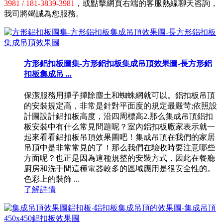
3981 / 181-3839-3981
，或點擊網頁右端的客服熱線聊天咨詢，
我司將竭誠為您服務。
方形鋁扣板圖集-方形鋁扣板集成吊頂效果圖-長方形鋁
扣板集成吊 ...
保潔服務用撣子撣除塵土和蜘蛛網就可以。鋁扣板吊頂
的安裝規定高，非常是針對平面度的規定最嚴苛;依照設
計圖設計鋁扣板高度，沿四周標高2.那么集成吊頂鋁扣
板安裝中有什么常見問題呢？室內鋁扣板廠家表示就一
起來看看鋁扣板吊頂效果圖吧！集成吊頂在我們的家居
吊頂中是非常常見的了！那么我們在驗收時要注意哪些
方面呢？也正是因為這種規整的安裝方式，因此在餐廳
廚房和洗手間這種電器較多的區域應用是很安全性的。
色彩上的裝飾 ...
了解詳情