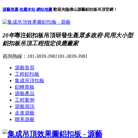
源藝推薦
收藏本站
網站地圖
歡迎光臨佛山源藝鋁扣板吊頂官網！
20年
專注鋁扣板吊頂研發生產
眾多政府·民用大小型
鋁扣板吊頂工程指定供應廠家
咨詢熱線：
181-3839-3981
181-3839-3981
源藝首頁
工程鋁扣板
集成吊頂扣板
鋁蜂窩板
源藝產品
工程案例
源藝資訊
走進源藝
聯系源藝