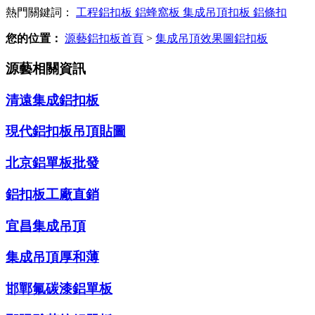
熱門關鍵詞：
工程鋁扣板
鋁蜂窩板
集成吊頂扣板
鋁條扣
您的位置：
源藝鋁扣板首頁
>
集成吊頂效果圖鋁扣板
源藝相關資訊
清遠集成鋁扣板
現代鋁扣板吊頂貼圖
北京鋁單板批發
鋁扣板工廠直銷
宜昌集成吊頂
集成吊頂厚和薄
邯鄲氟碳漆鋁單板