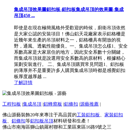
集成吊頂效果圖鋁扣板-鋁扣板集成吊頂的效果圖-集成
吊頂450 ...
即使是在現在極簡風格外受歡迎的時候，廚衛吊頂依然
是大家公認的安裝項目！佛山鋁天花廠家表示鋁格柵是
近幾年來生產的吊頂材料之一，鋁格柵具有開放的視
野，通風、透氣性能優良。一、集成吊頂怎么樣1、安全
系數高家是大家居住的地方，因此安全系數十分關鍵，
而集成吊頂就是說選用安全系數高的原材料，根據精心
策劃安裝進行。 二、集成吊頂購買常見問題1、鋁扣板
的薄厚并不是重要許多人購買集成吊頂時都是感覺鋁扣
板厚度越厚越 ...
了解詳情
工程扣板
|
集成吊頂
|
鋁蜂窩板
|
鋁條扣
|
源藝推薦
|
佛山源藝裝飾20年來專注于高品質的
工裝鋁扣板
、
家裝鋁扣
板
、
鋁條扣
等
鋁扣板吊頂
材料研發和生產！
佛山市南海區獅山鎮羅村聯和工業區東區16路9號之三