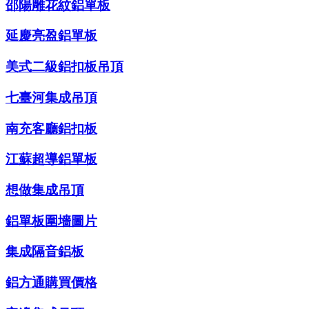
邵陽雕花紋鋁單板
延慶亮盈鋁單板
美式二級鋁扣板吊頂
七臺河集成吊頂
南充客廳鋁扣板
江蘇超導鋁單板
想做集成吊頂
鋁單板圍墻圖片
集成隔音鋁板
鋁方通購買價格