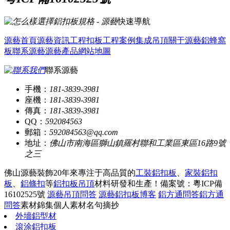
快速導航
源藝首頁
源藝資訊
工程扣板
工程案例
集成吊頂
關于源藝
鋁蜂窩
板
聯系源藝
源藝產品
網站地圖
聯系源藝
手機：
181-3839-3981
座機：
181-3839-3981
傳真：
181-3839-3981
QQ：
592084563
郵箱：
592084563@qq.com
地址：
佛山市南海區獅山鎮羅村聯和工業區東區16路9號
之三
佛山源藝裝飾20年來專注于高品質的
工裝鋁扣板
、
家裝鋁扣
板
、
鋁條扣
等
鋁扣板吊頂
材料研發和生產！
備案號：粵ICP備
16102525號
源藝吊頂問答
源藝鋁扣板博客
鋁方通問答
鋁方通
問答
素材錦集
個人素材
名句摘抄
外墻鋁型材
滾涂鋁扣板