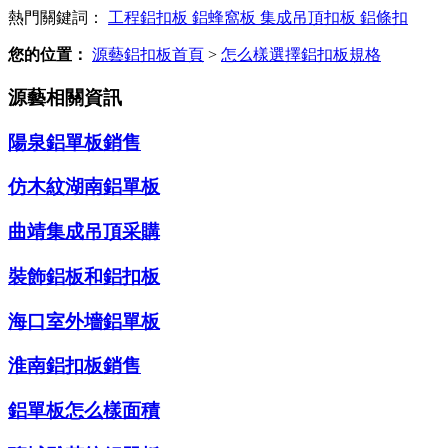
熱門關鍵詞：
工程鋁扣板
鋁蜂窩板
集成吊頂扣板
鋁條扣
您的位置：
源藝鋁扣板首頁
>
怎么樣選擇鋁扣板規格
源藝相關資訊
陽泉鋁單板銷售
仿木紋湖南鋁單板
曲靖集成吊頂采購
裝飾鋁板和鋁扣板
海口室外墻鋁單板
淮南鋁扣板銷售
鋁單板怎么樣面積