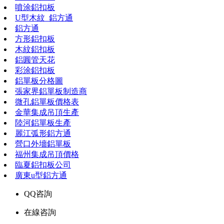
噴涂鋁扣板
U型木紋_鋁方通
鋁方通
方形鋁扣板
木紋鋁扣板
鋁圓管天花
彩涂鋁扣板
鋁單板分格圖
張家界鋁單板制造商
微孔鋁單板價格表
金華集成吊頂生產
陸河鋁單板生產
麗江弧形鋁方通
營口外墻鋁單板
福州集成吊頂價格
臨夏鋁扣板公司
廣東u型鋁方通
QQ咨詢
在線咨詢