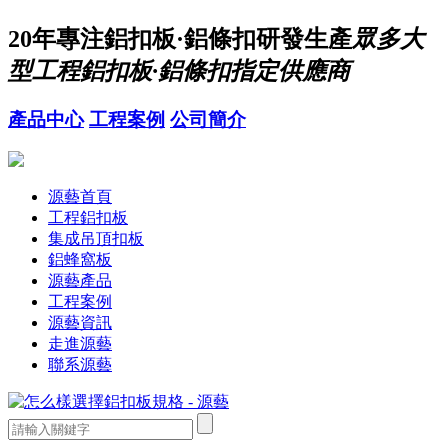
20年
專注鋁扣板·鋁條扣研發生產
眾多大
型工程鋁扣板·鋁條扣指定供應商
產品中心
工程案例
公司簡介
源藝首頁
工程鋁扣板
集成吊頂扣板
鋁蜂窩板
源藝產品
工程案例
源藝資訊
走進源藝
聯系源藝