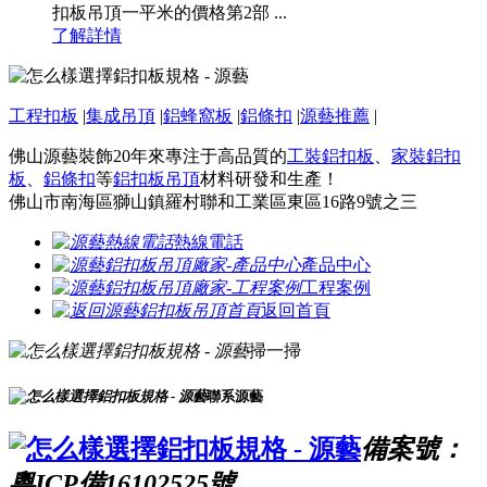
扣板吊頂一平米的價格第2部 ...
了解詳情
工程扣板
|
集成吊頂
|
鋁蜂窩板
|
鋁條扣
|
源藝推薦
|
佛山源藝裝飾20年來專注于高品質的
工裝鋁扣板
、
家裝鋁扣
板
、
鋁條扣
等
鋁扣板吊頂
材料研發和生產！
佛山市南海區獅山鎮羅村聯和工業區東區16路9號之三
熱線電話
產品中心
工程案例
返回首頁
掃一掃
聯系源藝
備案號：
粵ICP備16102525號