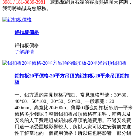
3981 / 181-3839-3981
，或點擊網頁右端的客服熱線聊天咨詢，
我司將竭誠為您服務。
鋁扣板價格
鋁扣板價格
了解詳情
鋁扣板20平價格-20平方吊頂的鋁扣板-20平米吊頂鋁扣
板
一、鋁方通的常見規格型號1、常見規格型號：30*80、
40*60、50*100、30*50、50*80、一般底寬：20-
400mm、高寬比20-600m、薄厚0.哪么鋁扣板吊頂一平米
價格多少錢呢？整個鋁扣板吊頂價格有主料，輔料以及
安裝的人工費用組成鋁扣板吊頂的總費用。不過安裝費
用這一項受區域影響較大，所以大家可以在安裝前先進
性了解當地的一個費用價格！所以這也將影響一部分鋁