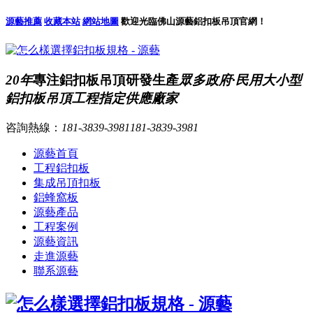
源藝推薦
收藏本站
網站地圖
歡迎光臨佛山源藝鋁扣板吊頂官網！
20年
專注鋁扣板吊頂研發生產
眾多政府·民用大小型
鋁扣板吊頂工程指定供應廠家
咨詢熱線：
181-3839-3981
181-3839-3981
源藝首頁
工程鋁扣板
集成吊頂扣板
鋁蜂窩板
源藝產品
工程案例
源藝資訊
走進源藝
聯系源藝