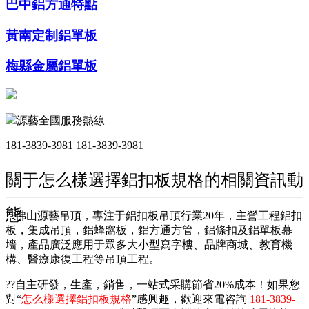
巴中鋁方通特點
黃南定制鋁單板
梅縣金屬鋁單板
源藝全國服務熱線
181-3839-3981
181-3839-3981
關于怎么樣選擇鋁扣板規格的相關資訊動
態
??佛山源藝吊頂，專注于鋁扣板吊頂行業20年，主營工程鋁扣
板，集成吊頂，鋁蜂窩板，鋁方通方管，鋁條扣及鋁單板幕
墻，產品廣泛應用于眾多大小型寫字樓、品牌商城、教育機
構、醫療康復工程等吊頂工程。
??自主研發，生產，銷售，一站式采購節省20%成本！如果您
對“
怎么樣選擇鋁扣板規格
”感興趣，歡迎來電咨詢
181-3839-