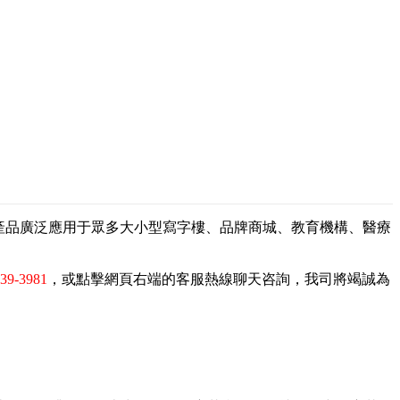
，產品廣泛應用于眾多大小型寫字樓、品牌商城、教育機構、醫療
839-3981
，或點擊網頁右端的客服熱線聊天咨詢，我司將竭誠為