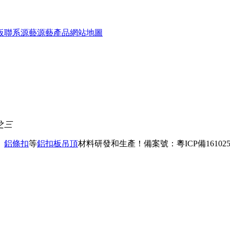
板
聯系源藝
源藝產品
網站地圖
之三
、
鋁條扣
等
鋁扣板吊頂
材料研發和生產！
備案號：粵ICP備161025