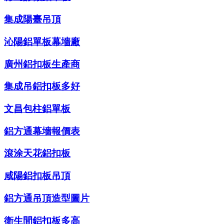
集成陽臺吊頂
沁陽鋁單板幕墻廠
廣州鋁扣板生產商
集成吊鋁扣板多好
文昌包柱鋁單板
鋁方通幕墻報價表
滾涂天花鋁扣板
咸陽鋁扣板吊頂
鋁方通吊頂造型圖片
衛生間鋁扣板多高