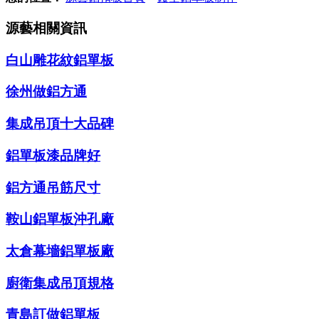
源藝相關資訊
白山雕花紋鋁單板
徐州做鋁方通
集成吊頂十大品碑
鋁單板漆品牌好
鋁方通吊筋尺寸
鞍山鋁單板沖孔廠
太倉幕墻鋁單板廠
廚衛集成吊頂規格
青島訂做鋁單板