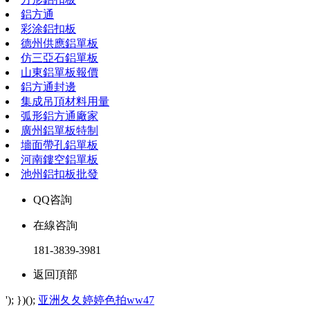
鋁方通
彩涂鋁扣板
德州供應鋁單板
仿三亞石鋁單板
山東鋁單板報價
鋁方通封邊
集成吊頂材料用量
弧形鋁方通廠家
廣州鋁單板特制
墻面帶孔鋁單板
河南鏤空鋁單板
池州鋁扣板批發
QQ咨詢
在線咨詢
181-3839-3981
返回頂部
'); })();
亚洲夂夂婷婷色拍ww47