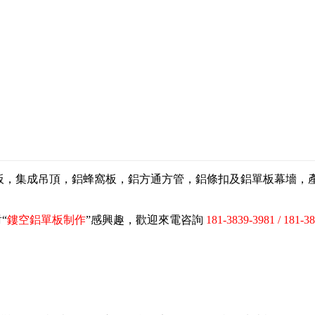
扣板，集成吊頂，鋁蜂窩板，鋁方通方管，鋁條扣及鋁單板幕墻
“
鏤空鋁單板制作
”感興趣，歡迎來電咨詢
181-3839-3981 / 181-3