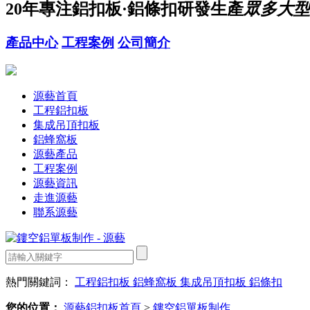
20年
專注鋁扣板·鋁條扣研發生產
眾多大型
產品中心
工程案例
公司簡介
源藝首頁
工程鋁扣板
集成吊頂扣板
鋁蜂窩板
源藝產品
工程案例
源藝資訊
走進源藝
聯系源藝
熱門關鍵詞：
工程鋁扣板
鋁蜂窩板
集成吊頂扣板
鋁條扣
您的位置：
源藝鋁扣板首頁
>
鏤空鋁單板制作