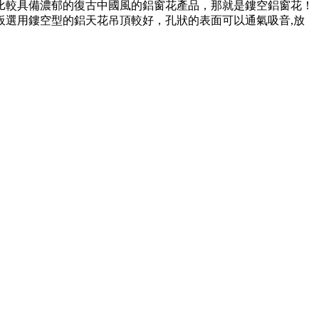
款，比較具備濃郁的復古中國風的鋁窗花產品，那就是鏤空鋁窗花！
板選用鏤空型的鋁天花吊頂較好，孔狀的表面可以通氣吸音,放