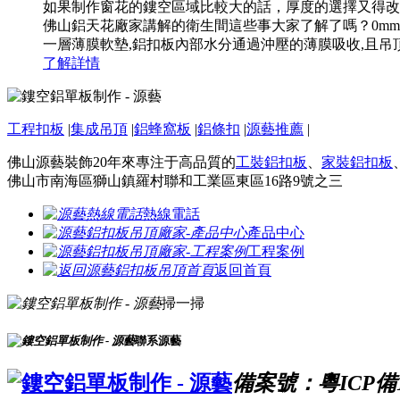
如果制作窗花的鏤空區域比較大的話，厚度的選擇又得改變
佛山鋁天花廠家講解的衛生間這些事大家了解了嗎？0mm
一層薄膜軟墊,鋁扣板內部水分通過沖壓的薄膜吸收,且吊頂安
了解詳情
工程扣板
|
集成吊頂
|
鋁蜂窩板
|
鋁條扣
|
源藝推薦
|
佛山源藝裝飾20年來專注于高品質的
工裝鋁扣板
、
家裝鋁扣板
佛山市南海區獅山鎮羅村聯和工業區東區16路9號之三
熱線電話
產品中心
工程案例
返回首頁
掃一掃
聯系源藝
備案號：粵ICP備16