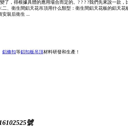
了，得根據具體的應用場合而定的。? ? ? ?我們先來說一
/.二、衛生間鋁天花吊頂用什么類型：衛生間鋁天花板的鋁天花
裝后衛生 ...
、
鋁條扣
等
鋁扣板吊頂
材料研發和生產！
102525號