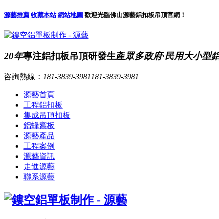
源藝推薦
收藏本站
網站地圖
歡迎光臨佛山源藝鋁扣板吊頂官網！
20年
專注鋁扣板吊頂研發生產
眾多政府·民用大小型
咨詢熱線：
181-3839-3981
181-3839-3981
源藝首頁
工程鋁扣板
集成吊頂扣板
鋁蜂窩板
源藝產品
工程案例
源藝資訊
走進源藝
聯系源藝