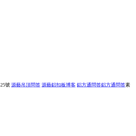
25號
源藝吊頂問答
源藝鋁扣板博客
鋁方通問答
鋁方通問答
素