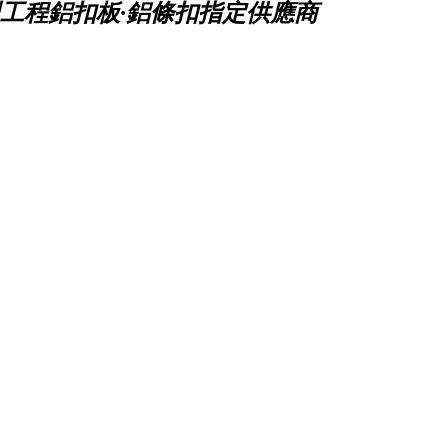
工程鋁扣板·鋁條扣指定供應商