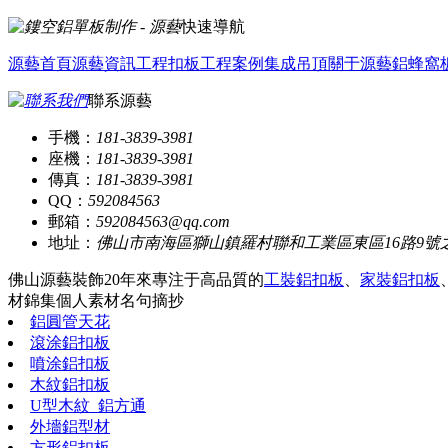
快速導航
源藝首頁
源藝資訊
工程扣板
工程案例
集成吊頂
關于源藝
鋁蜂窩
聯系源藝
手機：
181-3839-3981
座機：
181-3839-3981
傳真：
181-3839-3981
QQ：
592084563
郵箱：
592084563@qq.com
地址：
佛山市南海區獅山鎮羅村聯和工業區東區16路9號
佛山源藝裝飾20年來專注于高品質的
工裝鋁扣板
、
家裝鋁扣板
材錦集
個人素材
名句摘抄
鋁圓管天花
滾涂鋁扣板
噴涂鋁扣板
木紋鋁扣板
U型木紋_鋁方通
外墻鋁型材
方形鋁扣板