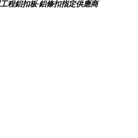
工程鋁扣板·鋁條扣指定供應商