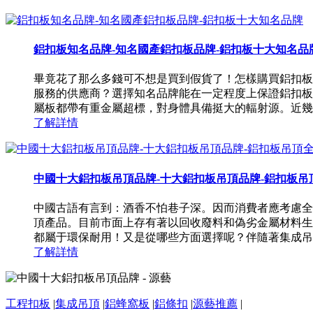
鋁扣板知名品牌-知名國產鋁扣板品牌-鋁扣板十大知名品
畢竟花了那么多錢可不想是買到假貨了！怎樣購買鋁扣板
服務的供應商？選擇知名品牌能在一定程度上保證鋁扣板
屬板都帶有重金屬超標，對身體具備挺大的輻射源。近幾年
了解詳情
中國十大鋁扣板吊頂品牌-十大鋁扣板吊頂品牌-鋁扣板吊頂全
中國古語有言到：酒香不怕巷子深。因而消費者應考慮全
頂產品。目前市面上存有著以回收廢料和偽劣金屬材料生
都屬于環保耐用！又是從哪些方面選擇呢？伴隨著集成吊頂
了解詳情
工程扣板
|
集成吊頂
|
鋁蜂窩板
|
鋁條扣
|
源藝推薦
|