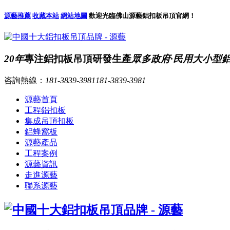
源藝推薦
收藏本站
網站地圖
歡迎光臨佛山源藝鋁扣板吊頂官網！
20年
專注鋁扣板吊頂研發生產
眾多政府·民用大小型
咨詢熱線：
181-3839-3981
181-3839-3981
源藝首頁
工程鋁扣板
集成吊頂扣板
鋁蜂窩板
源藝產品
工程案例
源藝資訊
走進源藝
聯系源藝