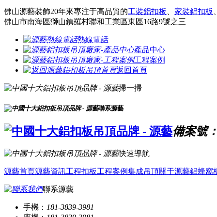
佛山源藝裝飾20年來專注于高品質的
工裝鋁扣板
、
家裝鋁扣板
佛山市南海區獅山鎮羅村聯和工業區東區16路9號之三
熱線電話
產品中心
工程案例
返回首頁
掃一掃
聯系源藝
備案號：粵
快速導航
源藝首頁
源藝資訊
工程扣板
工程案例
集成吊頂
關于源藝
鋁蜂窩
聯系源藝
手機：
181-3839-3981