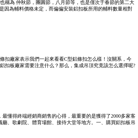
也稱為 仲秋節，團圓節，八月節等，也是僅次于春節的第二大
就是因為輔料價格未定，而偏偏安裝鋁扣板所用的輔料數量相對
條扣廠家表示我們一起來看看C型鋁條扣怎么樣！沒關系，今
鋁扣板廠家需要注意什么？那么，集成吊頂究竟該怎么選擇呢?
最懂得終端經銷商銷售的心得，最重要的是獲得了2000多家客
議廳、歌劇院、體育場館、接待大堂等地方。一、購買鋁扣板吊