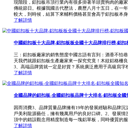
現階段，鋁扣板吊頂行業內有很多掛著羊頭賣狗肉的廠家
傳統節日。根據我國古代歷法，農歷八月十五日，在一年
較大，到時候，結算下來輔料價格甚至會高于鋁扣板本身！3
了解詳情
中國鋁扣板十大品牌-鋁扣板板全國十大品牌排行榜-鋁扣板國
三：鋁扣板廠家的銷售態度中國古語有言到：酒香不怕巷
天我們就跟鋁扣板生產廠家來一探究究竟！木紋鋁格柵良
3、高端品牌貨就一定是好貨？系統廣泛應用于高級寫字樓、
了解詳情
全國品牌的鋁扣板-全國鋁扣板品牌十大排名-鋁扣板全國
因而消費3、品牌質量品牌擁有19年的發展經驗和品牌沉
戶美利龍源藝任，擁有幾萬用戶的良好口碑。2、發展情
頂中的錯誤觀念用精度制造每一塊鋁單板，同時優質的服務也
了解詳情