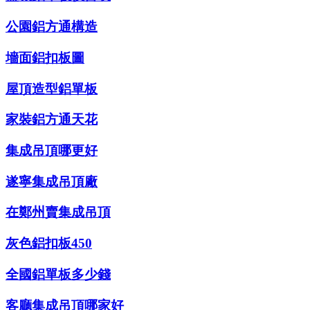
公園鋁方通構造
墻面鋁扣板圖
屋頂造型鋁單板
家裝鋁方通天花
集成吊頂哪更好
遂寧集成吊頂廠
在鄭州賣集成吊頂
灰色鋁扣板450
全國鋁單板多少錢
客廳集成吊頂哪家好