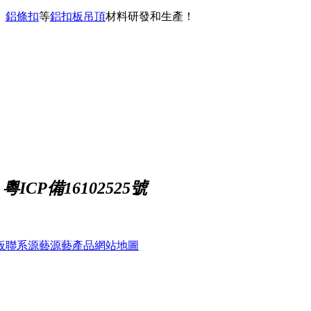
、
鋁條扣
等
鋁扣板吊頂
材料研發和生產！
ICP備16102525號
板
聯系源藝
源藝產品
網站地圖