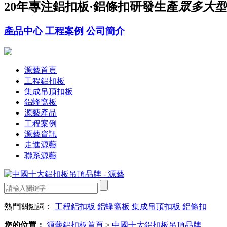
20年
專注鋁扣板·鋁條扣研發生產
眾多大型
產品中心
工程案例
公司簡介
源藝首頁
工程鋁扣板
集成吊頂扣板
鋁蜂窩板
源藝產品
工程案例
源藝資訊
走進源藝
聯系源藝
熱門關鍵詞：
工程鋁扣板
鋁蜂窩板
集成吊頂扣板
鋁條扣
您的位置：
源藝鋁扣板首頁
>
中國十大鋁扣板吊頂品牌