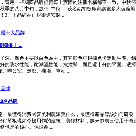
，冒用一些國際品牌但實際上實際的注冊名稱都不一致。中秋節
秋季的八月中旬，故稱“中秋”。茂名鋁扣板廠家講很多人偏偏
、正品網站正規渠道安裝 ...
優十 ...
子深。顏色主要以白色為主，其它顏色可根據色卡定制生產。鋁
好的防水性能，耐潮濕性能，抗撞擊，而且還十分的鞏固。選擇
辦公室、走廊、機場、車站 ...
知名品牌
淀，最懂得消費者喜美利龍源藝什么，最懂得產品應該如何研發，
況鋁單板現如今被用作的建筑，裝修材料，越來越廣泛使用于會
是的核心。保障產 ...