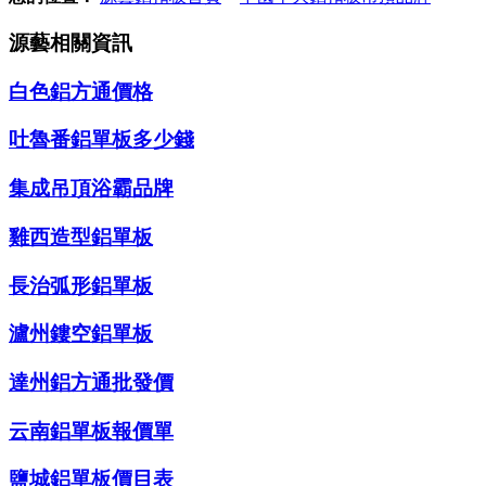
源藝相關資訊
白色鋁方通價格
吐魯番鋁單板多少錢
集成吊頂浴霸品牌
雞西造型鋁單板
長治弧形鋁單板
瀘州鏤空鋁單板
達州鋁方通批發價
云南鋁單板報價單
鹽城鋁單板價目表