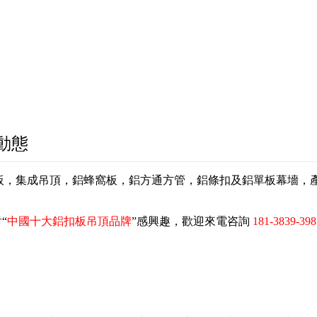
動態
扣板，集成吊頂，鋁蜂窩板，鋁方通方管，鋁條扣及鋁單板幕墻
“
中國十大鋁扣板吊頂品牌
”感興趣，歡迎來電咨詢
181-3839-398