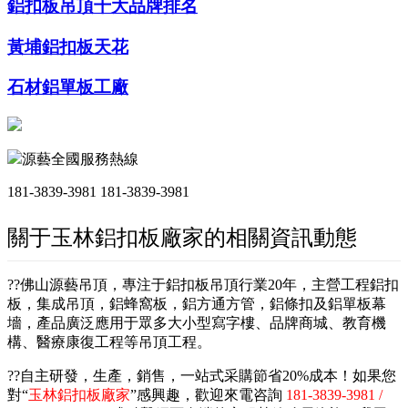
鋁扣板吊頂十大品牌排名
黃埔鋁扣板天花
石材鋁單板工廠
源藝全國服務熱線
181-3839-3981
181-3839-3981
關于玉林鋁扣板廠家的相關資訊動態
??佛山源藝吊頂，專注于鋁扣板吊頂行業20年，主營工程鋁扣
板，集成吊頂，鋁蜂窩板，鋁方通方管，鋁條扣及鋁單板幕
墻，產品廣泛應用于眾多大小型寫字樓、品牌商城、教育機
構、醫療康復工程等吊頂工程。
??自主研發，生產，銷售，一站式采購節省20%成本！如果您
對“
玉林鋁扣板廠家
”感興趣，歡迎來電咨詢
181-3839-3981 /