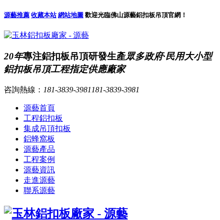
源藝推薦
收藏本站
網站地圖
歡迎光臨佛山源藝鋁扣板吊頂官網！
20年
專注鋁扣板吊頂研發生產
眾多政府·民用大小型
鋁扣板吊頂工程指定供應廠家
咨詢熱線：
181-3839-3981
181-3839-3981
源藝首頁
工程鋁扣板
集成吊頂扣板
鋁蜂窩板
源藝產品
工程案例
源藝資訊
走進源藝
聯系源藝