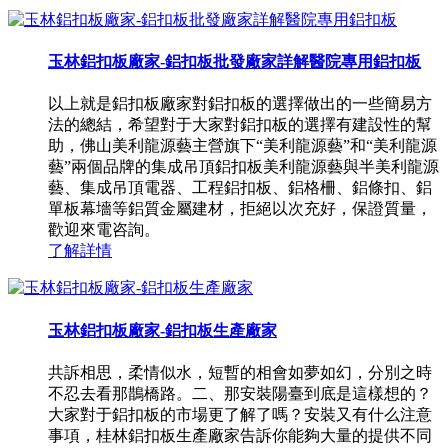
玉林鋁扣板廠家-鋁扣板批發廠家詳解醫院專用鋁扣板
以上就是鋁扣板廠家對鋁扣板的選擇做出的一些簡易方
法的總結，希望對于大家對鋁扣板的選擇有建設性的幫
助，佛山美利龍源藝主營旗下“美利龍源藝”和“美利龍源
藝”兩個品牌的集成吊頂鋁扣板美利龍源藝與半美利龍源
藝、集成吊頂電器、工程鋁扣板、鋁格柵、鋁條扣、鋁
單板幕墻等鋁質金屬建材，拒絕以次充好，保證質量，
歡迎來電咨詢。
了解詳情
玉林鋁扣板廠家-鋁扣板生產廠家
共訴相思，柔情似水，短暫的相會如夢如幻，分別之時
不忍去看那鵲橋路。二、那安裝陽臺到底是這樣想的？
大家對于鋁扣板的市場更了解了嗎？安裝又有什么注意
事項，桂林鋁扣板生產廠家告訴你能夠大量的提供不同