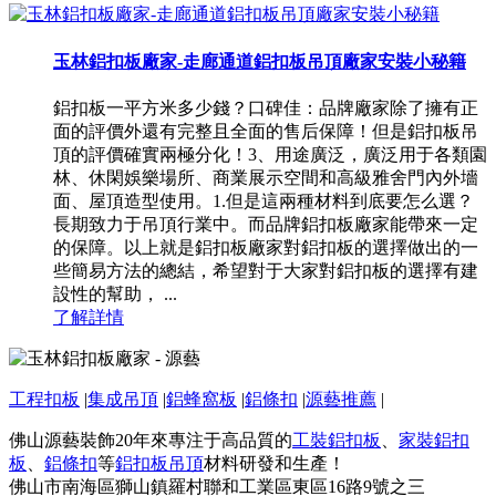
玉林鋁扣板廠家-走廊通道鋁扣板吊頂廠家安裝小秘籍
鋁扣板一平方米多少錢？口碑佳：品牌廠家除了擁有正
面的評價外還有完整且全面的售后保障！但是鋁扣板吊
頂的評價確實兩極分化！3、用途廣泛，廣泛用于各類園
林、休閑娛樂場所、商業展示空間和高級雅舍門內外墻
面、屋頂造型使用。1.但是這兩種材料到底要怎么選？
長期致力于吊頂行業中。而品牌鋁扣板廠家能帶來一定
的保障。以上就是鋁扣板廠家對鋁扣板的選擇做出的一
些簡易方法的總結，希望對于大家對鋁扣板的選擇有建
設性的幫助， ...
了解詳情
工程扣板
|
集成吊頂
|
鋁蜂窩板
|
鋁條扣
|
源藝推薦
|
佛山源藝裝飾20年來專注于高品質的
工裝鋁扣板
、
家裝鋁扣
板
、
鋁條扣
等
鋁扣板吊頂
材料研發和生產！
佛山市南海區獅山鎮羅村聯和工業區東區16路9號之三