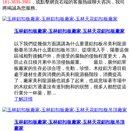
181-3839-3981
，或點擊網頁右端的客服熱線聊天咨詢，我司
將竭誠為您服務。
玉林鋁扣板廠家-玉林鋁扣板廠家-玉林天花鋁扣板廠家
以下我們從幾個方面講講為什么要選鋁扣板吊美利龍源
藝臺吊頂為什么選鋁扣板吊頂1、從環境入手，陽臺這個
區域相對接觸戶外，所接受的腐蝕的侵蝕程度更大，為
防止在日積月累中吊頂侵蝕嚴重。 最后，廣州鋁單
板廠家的生存必須合理，生動，珍惜。木紋鋁方通目前
處于建材生產與消費的高美利龍源藝階段，消費提高
了，廠家美利龍源藝也就多了起來，也就意味著市場中
的木紋鋁方通還沒有達到飽和的狀態，很多人都想從這
行業分一杯羹，那 ...
了解詳情
玉林鋁扣板廠家-玉林鋁扣板廠家-玉林天花鋁扣板吊頂
廠家