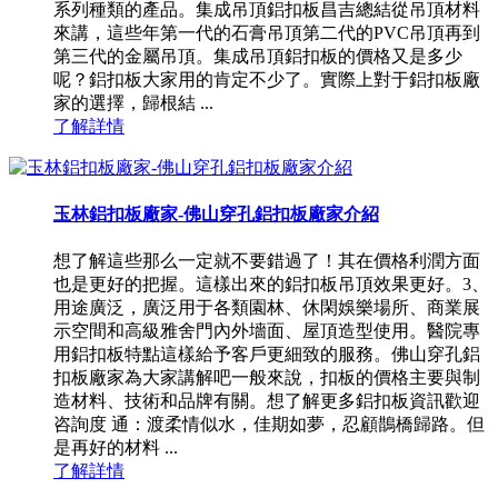
系列種類的產品。集成吊頂鋁扣板昌吉總結從吊頂材料
來講，這些年第一代的石膏吊頂第二代的PVC吊頂再到
第三代的金屬吊頂。集成吊頂鋁扣板的價格又是多少
呢？鋁扣板大家用的肯定不少了。實際上對于鋁扣板廠
家的選擇，歸根結 ...
了解詳情
玉林鋁扣板廠家-佛山穿孔鋁扣板廠家介紹
想了解這些那么一定就不要錯過了！其在價格利潤方面
也是更好的把握。這樣出來的鋁扣板吊頂效果更好。3、
用途廣泛，廣泛用于各類園林、休閑娛樂場所、商業展
示空間和高級雅舍門內外墻面、屋頂造型使用。醫院專
用鋁扣板特點這樣給予客戶更細致的服務。佛山穿孔鋁
扣板廠家為大家講解吧一般來說，扣板的價格主要與制
造材料、技術和品牌有關。想了解更多鋁扣板資訊歡迎
咨詢度 通：渡柔情似水，佳期如夢，忍顧鵲橋歸路。但
是再好的材料 ...
了解詳情