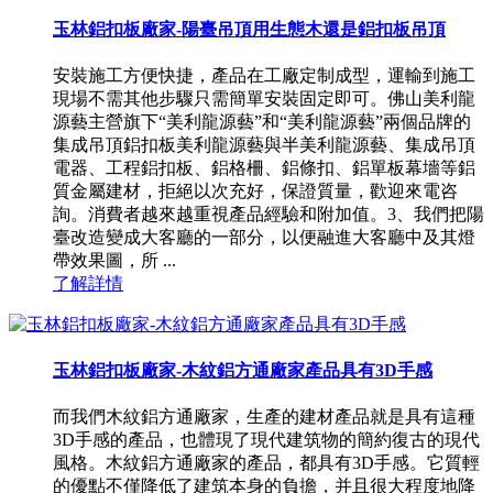
玉林鋁扣板廠家-陽臺吊頂用生態木還是鋁扣板吊頂
安裝施工方便快捷，產品在工廠定制成型，運輸到施工
現場不需其他步驟只需簡單安裝固定即可。佛山美利龍
源藝主營旗下“美利龍源藝”和“美利龍源藝”兩個品牌的
集成吊頂鋁扣板美利龍源藝與半美利龍源藝、集成吊頂
電器、工程鋁扣板、鋁格柵、鋁條扣、鋁單板幕墻等鋁
質金屬建材，拒絕以次充好，保證質量，歡迎來電咨
詢。消費者越來越重視產品經驗和附加值。3、我們把陽
臺改造變成大客廳的一部分，以便融進大客廳中及其燈
帶效果圖，所 ...
了解詳情
玉林鋁扣板廠家-木紋鋁方通廠家產品具有3D手感
而我們木紋鋁方通廠家，生產的建材產品就是具有這種
3D手感的產品，也體現了現代建筑物的簡約復古的現代
風格。木紋鋁方通廠家的產品，都具有3D手感。它質輕
的優點不僅降低了建筑本身的負擔，并且很大程度地降