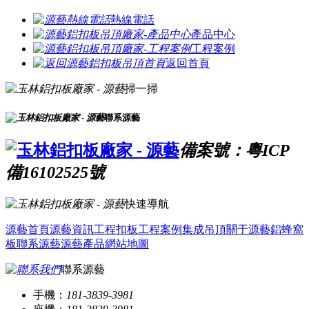
熱線電話
產品中心
工程案例
返回首頁
掃一掃
聯系源藝
備案號：粵ICP
備16102525號
快速導航
源藝首頁
源藝資訊
工程扣板
工程案例
集成吊頂
關于源藝
鋁蜂窩
板
聯系源藝
源藝產品
網站地圖
聯系源藝
手機：
181-3839-3981