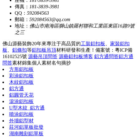
座機：
181-3839-3981
傳真：
181-3839-3981
QQ：
592084563
郵箱：
592084563@qq.com
地址：
佛山市南海區獅山鎮羅村聯和工業區東區16路9號
之三
佛山源藝裝飾20年來專注于高品質的
工裝鋁扣板
、
家裝鋁扣
板
、
鋁條扣
等
鋁扣板吊頂
材料研發和生產！
備案號：粵ICP備
16102525號
源藝吊頂問答
源藝鋁扣板博客
鋁方通問答
鋁方通
問答
素材錦集
個人素材
名句摘抄
方形鋁扣板
彩涂鋁扣板
木紋鋁扣板
鋁方通
鋁圓管天花
滾涂鋁扣板
U型木紋_鋁方通
噴涂鋁扣板
外墻鋁型材
莊河鋁單板批發
湖南雕刻鋁單板