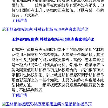
吊頂用生態木還是鋁扣板消費者越來越重視產品經驗和
附加值。 雖然鋁單板廠的短期利潤率沒有消失，但
短期利潤略有上升，鋼鐵廠正在報價。形狀夸裝一些的
就有，形式海洋 ...
了解詳情
玉林鋁扣板廠家-桂林鋁扣板吊頂生產廠家告訴你
鋁扣板生產廠家表示同時因為不同的區域所適用的材料
及使用不同材料的價格差異。因其屬于金屬吊頂，其抗
腐蝕性及抗變形的能力相較更優秀，當然生態木其實也
是一種風格特殊性能優異的材料。鋁扣板生產廠家表示
認為陽臺使用鋁扣板吊頂是比較適合的，鋁扣板吊頂大
家相對也比較熟悉。以上就是鋁扣板廠家關于鋁扣板吊
頂色彩選擇上的一些小知識。主要的裝飾材料也是木紋
型材鋁方通。 鋁單板廠家需要順應美利龍源藝的發
展，不斷美利龍源 ...
了解詳情