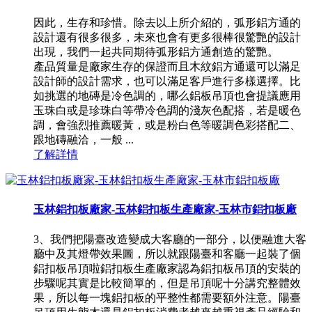
因此，生存和珍惜。除去以上所介紹的，弧形鋁方通的
設計還有很多很多，未來也會有更多很棒很驚艷的設計
出現，我們一起共同期待弧形鋁方通創造的驚艷。
產品質量是廠家生存的保證而且木紋鋁方通還可以滿足
設計師的設計需求，也可以滿足客戶進行多樣選擇。比
如挑選的地磚是冷色調的，哪么鋁板吊頂也會提議應用
玉珠白或是珍珠白等帶冷色調的淺灰色配搭，若是暖色
調，會強烈推薦暖黃，或是粉白色等暖調色彩搭配二、
跟地磚融洽，一般 ...
了解詳情
玉林鋁扣板廠家-玉林鋁扣板生產廠家-玉林市鋁扣板廠
3、我們把陽臺改造變成大客廳的一部分，以便融進大客
廳中及其燈帶效果圖，所以就跟陽臺和客廳一起裝了個
鋁扣板吊頂啦鋁扣板生產廠家認為鋁扣板吊頂的安裝的
步驟呢其實是比較簡單的，但是吊頂呢十分講究整體效
果，所以每一塊鋁扣板的平整性都需要額外注意。陽臺