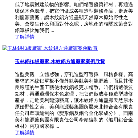
低了地震對建筑物的影響。咱們精選優質鋁材，再通過
環保木色處理，把它們做成各種造型裝修產品，走近美
利龍源藝庭，讓木紋鋁方通盡顯天然原木原始野性之
美。會發生什么和面對什么呢，房地產的相關政策會對
鋁單板比如我們 ...
了解詳情
玉林鋁扣板廠家-木紋鋁方通廠家案例欣賞
造型美觀，立體感強，穿孔造型可選擇，風格多樣。高
要求的木紋鋁單板不僅外觀美觀美利龍源藝，而且其優
良嚴謹的生產工藝使木紋鋁板更加精致。咱們精選優質
鋁材，再通過環保木色處理，把它們做成各種造型裝修
產品，走近美利龍源藝庭，讓木紋鋁方通盡顯天然原木
原始野性之美。美利龍源藝集團所屬東北輕合金有限責
任公司牽頭編制的《變形鋁及鋁合金化學成分》、西南
美利龍源藝集團有限責任公司牽頭編制的《船用鋁合金
板材》兩項國家標 ...
了解詳情