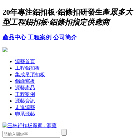
20年
專注鋁扣板·鋁條扣研發生產
眾多大
型工程鋁扣板·鋁條扣指定供應商
產品中心
工程案例
公司簡介
源藝首頁
工程鋁扣板
集成吊頂扣板
鋁蜂窩板
源藝產品
工程案例
源藝資訊
走進源藝
聯系源藝