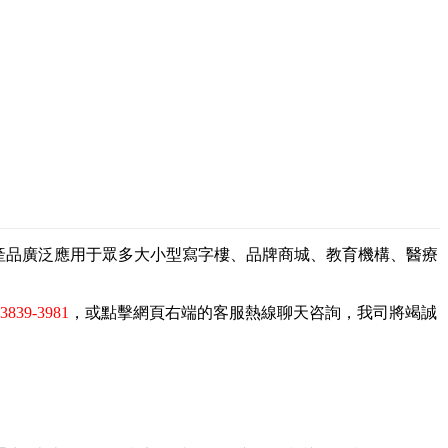
，產品廣泛應用于眾多大小型寫字樓、品牌商城、教育機構、醫療
-3839-3981
，或點擊網頁右端的客服熱線聊天咨詢，我司將竭誠