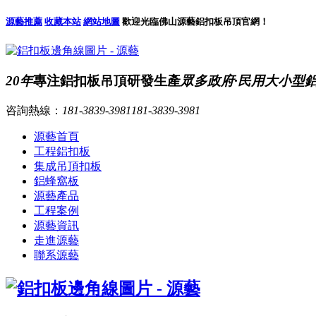
源藝推薦
收藏本站
網站地圖
歡迎光臨佛山源藝鋁扣板吊頂官網！
20年
專注鋁扣板吊頂研發生產
眾多政府·民用大小型
咨詢熱線：
181-3839-3981
181-3839-3981
源藝首頁
工程鋁扣板
集成吊頂扣板
鋁蜂窩板
源藝產品
工程案例
源藝資訊
走進源藝
聯系源藝