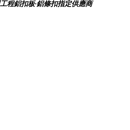
工程鋁扣板·鋁條扣指定供應商