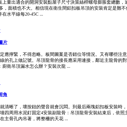
板上量出適合的開洞安裝點屋子尺寸決策絲桿螺母膨脹套總數，
角多，面積也不大。相信現在衛生間鋁扣板吊頂的安裝肯定是難不
線每20-45C ...
圖片
定應擰緊，不得忽略。板間圖案是否錯位等情況。又有哪些注意
線的孔上做記號。吊頂龍骨的接長應采用連接，鄰近主龍骨的對
衛吊頂漏水怎么辦？安裝次龍 ...
剪角
就清晰了，壞按鈕的聲音就會沉悶。到最后兩塊鋁扣板安裝時，
墻四周用水泥釘固定4安裝副龍骨：吊頂龍骨安裝結束后，依照
主骨孔內吊著，將整柵的天花 ...