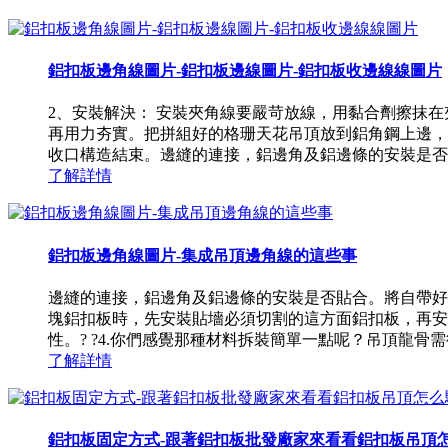
鋁扣板邊角線圖片-鋁扣板邊線圖片-鋁扣板收邊線線圖片
2、安裝解決： 安裝夾角線要嚴苛放線，用黏合劑擦抹
再用力夯實。把拼組好的格珊天花吊頂放到鋁角鋼上邊，
收口構造結束。邊縫的連接，鋁邊角及鋁邊條的安裝是否貼
了解詳情
鋁扣板邊角線圖片-集成吊頂邊角線的這些事
邊縫的連接，鋁邊角及鋁邊條的安裝是否貼合。將自帶好的
塊鋁扣板時，先安裝貼墻必須切割的這方面鋁扣板，再安裝
性。? ?4.你們感覺那種材料拆裝簡單一點呢？吊頂龍骨需從
了解詳情
鋁扣板固定方式-跟著鋁扣板批發廠家來看看鋁扣板吊頂