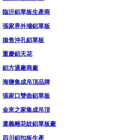
臨沂鋁單板生產商
張家界外墻鋁單板
拋售沖孔鋁單板
重慶鋁天花
鋁方通廠商廠
海鹽集成吊頂品牌
張家口雙曲鋁單板
金來之家集成吊頂
遵義雕花紋鋁單板廠
四川鋁扣板生產