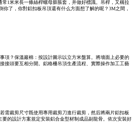
通常1米米長一條絲桿螺母膨脹套，并做好標識。吊桿，又稱拉
倒你了，你對鋁扣板吊頂還有什么方面想了解的呢？3M之間，
事項？保溫巖棉：按設計圖示以立方米盤算。將墻面上必要的
接接頭要互相分開。鋁格柵吊頂生產流程、實際操作加工工藝
若需裁剪尺寸既使用專用裁剪刀進行裁剪，然后將兩片鋁扣板
主要的設計方案規定安裝鋁合金型材制成品副龍骨。依次安裝好