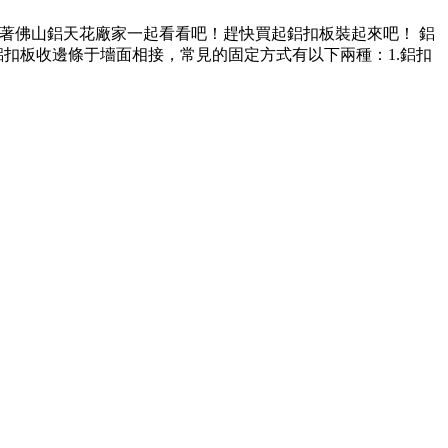
著佛山鋁天花廠家一起看看吧！趕快買起鋁扣板裝起來吧！ 鋁
鋁扣板收邊條于墻面相接，常見的固定方式有以下兩種：1.鋁扣