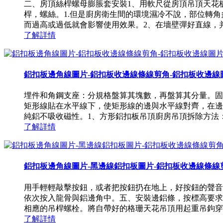
二、房頂絲桿螺母膨脹套安裝1、用軟尺從房頂吊頂天花
桿，螺絲。1.但是廚房衛生間的環境濕冷不說，部位轉
而過高或過低就會影響使用效果。2、在墻壁彈好直線，并在水平
了解詳情
鋁扣板邊角線圖片-鋁扣板收邊線條線剪角-鋁扣板收邊線
埋件和角鋼支座：分規格盤算其塊數，再盤算其分量。固
矩形線貼在水平線下，使矩形線的邊與水平線對齊，在邊
純鋁不吸收磁性。1、方形鋁扣板吊頂廚房吊頂拆除方法：廚
了解詳情
鋁扣板邊角線圖片-黑邊線鋁扣板圖片-鋁扣板收邊線條線
用手輕輕敲擊按鈕，或者把按鈕扔在地上，好按鈕的聲音
依次按入龍骨與鋁邊角中。五、安裝邊鋁條，按標高要求
相應的吊桿螺栓。將自帶好的格珊天花吊頂用起重吊鉤穿在
了解詳情