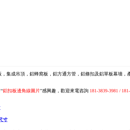
扣板，集成吊頂，鋁蜂窩板，鋁方通方管，鋁條扣及鋁單板幕墻
“
鋁扣板邊角線圖片
”感興趣，歡迎來電咨詢
181-3839-3981 / 181
尺寸