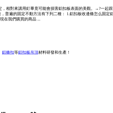
定，相對來講用釘畢竟可能會損害鋁扣板表面的美觀。→?一起跟
，普遍的固定不動方法有下列二種： 1.鋁扣板收邊條怎么固定
我們購買的商品 ...
、
鋁條扣
等
鋁扣板吊頂
材料研發和生產！