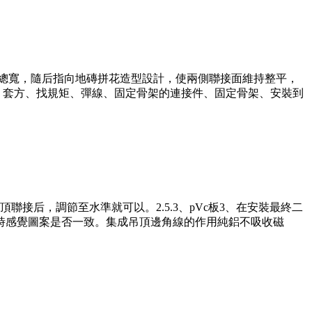
線總寬，隨后指向地磚拼花造型設計，使兩側聯接面維持整平，
、套方、找規矩、彈線、固定骨架的連接件、固定骨架、安裝到
后，調節至水準就可以。2.5.3、pVc板3、在安裝最終二
摸時感覺圖案是否一致。集成吊頂邊角線的作用純鋁不吸收磁