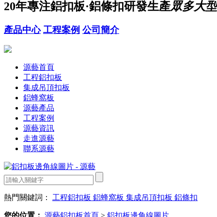
20年
專注鋁扣板·鋁條扣研發生產
眾多大型
產品中心
工程案例
公司簡介
源藝首頁
工程鋁扣板
集成吊頂扣板
鋁蜂窩板
源藝產品
工程案例
源藝資訊
走進源藝
聯系源藝
熱門關鍵詞：
工程鋁扣板
鋁蜂窩板
集成吊頂扣板
鋁條扣
您的位置：
源藝鋁扣板首頁
>
鋁扣板邊角線圖片