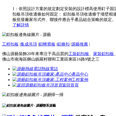
1：依照設計方案的規定劃定安裝的設計標高使用釘子固
扣板吊頂收邊條如何固定： 鋁扣板吊頂收邊條于墻壁相連
板批發廠家吊式件、聯接件應合乎產品組合策略的規定。現在
了解詳情
工程扣板
|
集成吊頂
|
鋁蜂窩板
|
鋁條扣
|
源藝推薦
|
佛山源藝裝飾20年來專注于高品質的
工裝鋁扣板
、
家裝鋁扣板
佛山市南海區獅山鎮羅村聯和工業區東區16路9號之三
熱線電話
產品中心
工程案例
返回首頁
掃一掃
聯系源藝