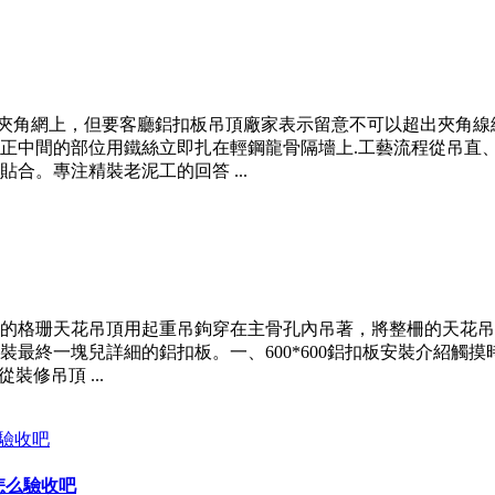
在夾角網上，但要客廳鋁扣板吊頂廠家表示留意不可以超出夾角
正中間的部位用鐵絲立即扎在輕鋼龍骨隔墻上.工藝流程從吊直
合。專注精裝老泥工的回答 ...
格珊天花吊頂用起重吊鉤穿在主骨孔內吊著，將整柵的天花吊頂聯接
最終一塊兒詳細的鋁扣板。一、600*600鋁扣板安裝介紹觸
裝修吊頂 ...
怎么驗收吧