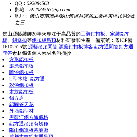
QQ：
592084563
郵箱：
592084563@qq.com
地址：
佛山市南海區獅山鎮羅村聯和工業區東區16路9號
之三
佛山源藝裝飾20年來專注于高品質的
工裝鋁扣板
、
家裝鋁扣
板
、
鋁條扣
等
鋁扣板吊頂
材料研發和生產！
備案號：粵ICP備
16102525號
源藝吊頂問答
源藝鋁扣板博客
鋁方通問答
鋁方通
問答
素材錦集
個人素材
名句摘抄
方形鋁扣板
滾涂鋁扣板
噴涂鋁扣板
U型木紋_鋁方通
彩涂鋁扣板
木紋鋁扣板
鋁方通
鋁圓管天花
外墻鋁型材
黑龍江鋁方通價格
鋁方通吊頂有幾種
陽山鋁單板幕墻廠
成都木紋鋁方通吊頂