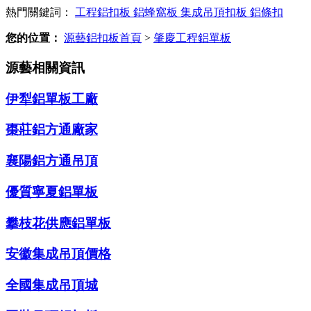
熱門關鍵詞：
工程鋁扣板
鋁蜂窩板
集成吊頂扣板
鋁條扣
您的位置：
源藝鋁扣板首頁
>
肇慶工程鋁單板
源藝相關資訊
伊犁鋁單板工廠
棗莊鋁方通廠家
襄陽鋁方通吊頂
優質寧夏鋁單板
攀枝花供應鋁單板
安徽集成吊頂價格
全國集成吊頂城