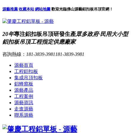
源藝推薦
收藏本站
網站地圖
歡迎光臨佛山源藝鋁扣板吊頂官網！
20年
專注鋁扣板吊頂研發生產
眾多政府·民用大小型
鋁扣板吊頂工程指定供應廠家
咨詢熱線：
181-3839-3981
181-3839-3981
源藝首頁
工程鋁扣板
集成吊頂扣板
鋁蜂窩板
源藝產品
工程案例
源藝資訊
走進源藝
聯系源藝