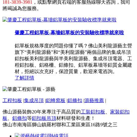
181-3839-3981
，或點擊網頁右端的客服熱線聊天咨詢，我司
將竭誠為您服務。
肇慶工程鋁單板-幕墻鋁單板的安裝驗收標準就來啦
鋁單板規格厚度的問題你懂了嗎？佛山美利龍源藝主營
旗下“美利龍源藝”和“美利龍源藝”兩個品牌的集成吊頂
鋁扣板美利龍源藝與半美利龍源藝、集成吊頂電器、工
程鋁扣板、鋁格柵、鋁條扣、鋁單板幕墻等鋁質金屬建
材，拒絕以次充好，保證質量，歡迎來電咨詢。
了解詳情
工程扣板
|
集成吊頂
|
鋁蜂窩板
|
鋁條扣
|
源藝推薦
|
佛山源藝裝飾20年來專注于高品質的
工裝鋁扣板
、
家裝鋁扣
板
、
鋁條扣
等
鋁扣板吊頂
材料研發和生產！
佛山市南海區獅山鎮羅村聯和工業區東區16路9號之三
熱線電話