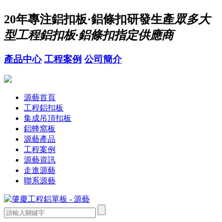
20年
專注鋁扣板·鋁條扣研發生產
眾多大
型工程鋁扣板·鋁條扣指定供應商
產品中心
工程案例
公司簡介
源藝首頁
工程鋁扣板
集成吊頂扣板
鋁蜂窩板
源藝產品
工程案例
源藝資訊
走進源藝
聯系源藝