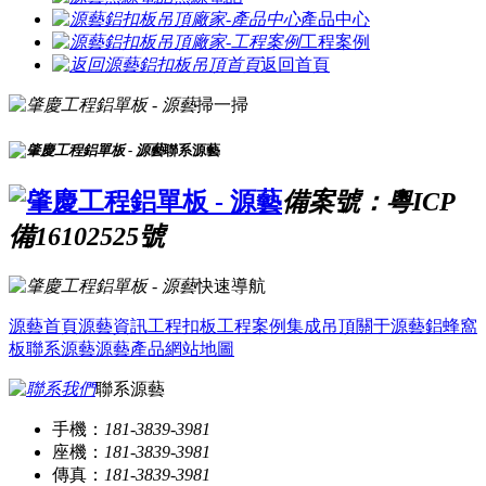
產品中心
工程案例
返回首頁
掃一掃
聯系源藝
備案號：粵ICP
備16102525號
快速導航
源藝首頁
源藝資訊
工程扣板
工程案例
集成吊頂
關于源藝
鋁蜂窩
板
聯系源藝
源藝產品
網站地圖
聯系源藝
手機：
181-3839-3981
座機：
181-3839-3981
傳真：
181-3839-3981