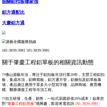
韶關鋁扣板哪家強
鋁方通配比
大慶鋁方通
源藝全國服務熱線
181-3839-3981
181-3839-3981
關于肇慶工程鋁單板的相關資訊動態
??佛山源藝吊頂，專注于鋁扣板吊頂行業20年，主營工程鋁扣
板，集成吊頂，鋁蜂窩板，鋁方通方管，鋁條扣及鋁單板幕
墻，產品廣泛應用于眾多大小型寫字樓、品牌商城、教育機
構、醫療康復工程等吊頂工程。
??自主研發，生產，銷售，一站式采購節省20%成本！如果您
對“
肇慶工程鋁單板
”感興趣，歡迎來電咨詢
181-3839-3981 /