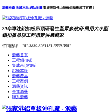
源藝推薦
收藏本站
網站地圖
歡迎光臨佛山源藝鋁扣板吊頂官網！
20年
專注鋁扣板吊頂研發生產
眾多政府·民用大小型
鋁扣板吊頂工程指定供應廠家
咨詢熱線：
181-3839-3981
181-3839-3981
源藝首頁
工程鋁扣板
集成吊頂扣板
鋁蜂窩板
源藝產品
工程案例
源藝資訊
走進源藝
聯系源藝