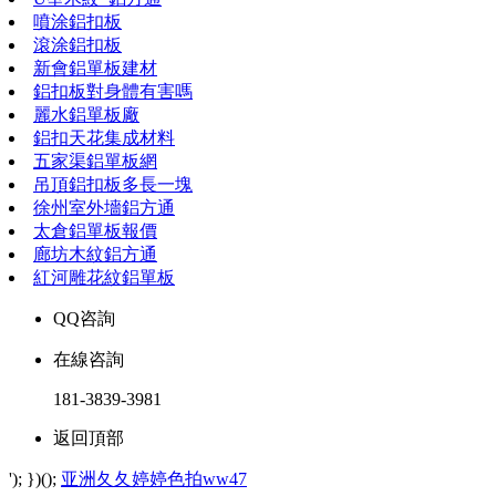
噴涂鋁扣板
滾涂鋁扣板
新會鋁單板建材
鋁扣板對身體有害嗎
麗水鋁單板廠
鋁扣天花集成材料
五家渠鋁單板網
吊頂鋁扣板多長一塊
徐州室外墻鋁方通
太倉鋁單板報價
廊坊木紋鋁方通
紅河雕花紋鋁單板
QQ咨詢
在線咨詢
181-3839-3981
返回頂部
'); })();
亚洲夂夂婷婷色拍ww47