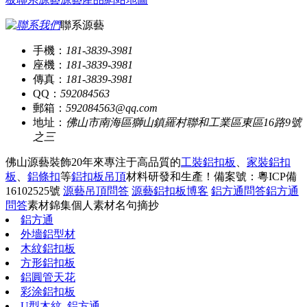
聯系源藝
手機：
181-3839-3981
座機：
181-3839-3981
傳真：
181-3839-3981
QQ：
592084563
郵箱：
592084563@qq.com
地址：
佛山市南海區獅山鎮羅村聯和工業區東區16路9號
之三
佛山源藝裝飾20年來專注于高品質的
工裝鋁扣板
、
家裝鋁扣
板
、
鋁條扣
等
鋁扣板吊頂
材料研發和生產！
備案號：粵ICP備
16102525號
源藝吊頂問答
源藝鋁扣板博客
鋁方通問答
鋁方通
問答
素材錦集
個人素材
名句摘抄
鋁方通
外墻鋁型材
木紋鋁扣板
方形鋁扣板
鋁圓管天花
彩涂鋁扣板
U型木紋_鋁方通