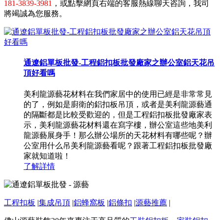
181-3839-3981
，或點擊網頁右端的客服熱線聊天咨詢，我司
將竭誠為您服務。
通遼鋁單板批發-工程鋁扣板批發廠家之辦公室鋁天花吊
頂好看嗎
美利龍源藝花材料在我們家居中的使用已經是非常常見
的了，例如是廚衛的鋁扣板吊頂，或者是美利龍源藝通
的隔斷都是比較受歡迎的，但是工程鋁扣板批發廠家表
示，美利龍源藝花材料還在寫字樓，辦公室這些地美利
龍源藝展身手！那么辦公場所的天花材料有哪些呢？辦
公室用什么吊美利龍源藝看呢？跟著工程鋁扣板批發廠
家就知道啦！
了解詳情
工程扣板
|
集成吊頂
|
鋁蜂窩板
|
鋁條扣
|
源藝推薦
|