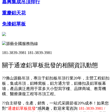
嘉興集成吊頂排行
重慶鋁天花
免漆鋁單板
源藝全國服務熱線
181-3839-3981
181-3839-3981
關于通遼鋁單板批發的相關資訊動態
??佛山源藝吊頂，專注于鋁扣板吊頂行業20年，主營工程鋁扣
板，集成吊頂，鋁蜂窩板，鋁方通方管，鋁條扣及鋁單板幕
墻，產品廣泛應用于眾多大小型寫字樓、品牌商城、教育機
構、醫療康復工程等吊頂工程。
??自主研發，生產，銷售，一站式采購節省20%成本！如果您
對“
通遼鋁單板批發
”感興趣，歡迎來電咨詢
181-3839-3981 /