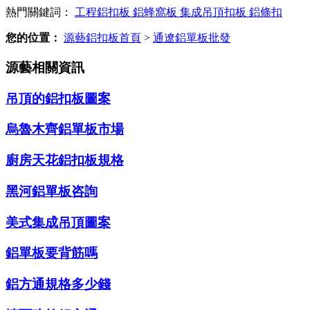
熱門關鍵詞：
工程鋁扣板
鋁蜂窩板
集成吊頂扣板
鋁條扣
您的位置：
源藝鋁扣板首頁
>
通遼鋁單板批發
源藝相關資訊
吊頂的鋁扣板圖案
烏魯木齊鋁單板市場
廚房天花鋁扣板規格
黑河鋁單板咨詢
美式集成吊頂圖案
鋁單板要背筋嗎
鋁方通規格多少錢