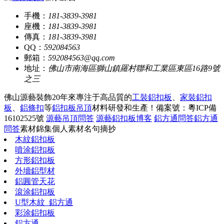
手機：
181-3839-3981
座機：
181-3839-3981
傳真：
181-3839-3981
QQ：
592084563
郵箱：
592084563@qq.com
地址：
佛山市南海區獅山鎮羅村聯和工業區東區16路9號
之三
佛山源藝裝飾20年來專注于高品質的
工裝鋁扣板
、
家裝鋁扣
板
、
鋁條扣
等
鋁扣板吊頂
材料研發和生產！
備案號：粵ICP備
16102525號
源藝吊頂問答
源藝鋁扣板博客
鋁方通問答
鋁方通
問答
素材錦集
個人素材
名句摘抄
木紋鋁扣板
噴涂鋁扣板
方形鋁扣板
外墻鋁型材
鋁圓管天花
滾涂鋁扣板
U型木紋_鋁方通
彩涂鋁扣板
鋁方通