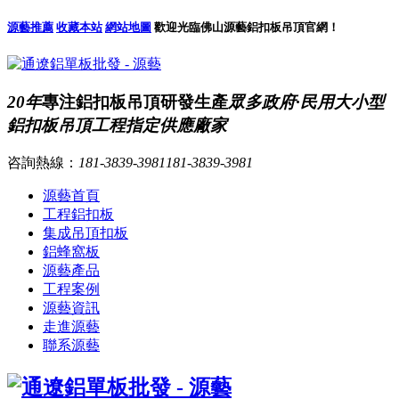
源藝推薦
收藏本站
網站地圖
歡迎光臨佛山源藝鋁扣板吊頂官網！
20年
專注鋁扣板吊頂研發生產
眾多政府·民用大小型
鋁扣板吊頂工程指定供應廠家
咨詢熱線：
181-3839-3981
181-3839-3981
源藝首頁
工程鋁扣板
集成吊頂扣板
鋁蜂窩板
源藝產品
工程案例
源藝資訊
走進源藝
聯系源藝