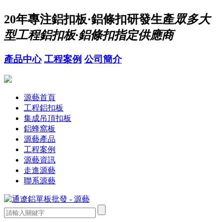
20年
專注鋁扣板·鋁條扣研發生產
眾多大
型工程鋁扣板·鋁條扣指定供應商
產品中心
工程案例
公司簡介
源藝首頁
工程鋁扣板
集成吊頂扣板
鋁蜂窩板
源藝產品
工程案例
源藝資訊
走進源藝
聯系源藝