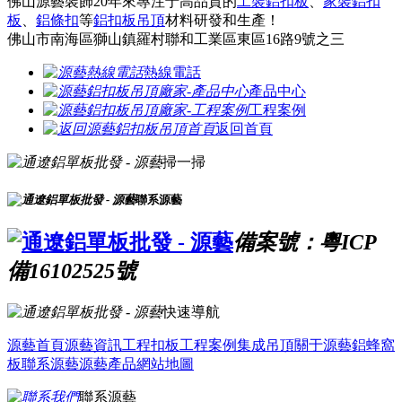
佛山源藝裝飾20年來專注于高品質的
工裝鋁扣板
、
家裝鋁扣
板
、
鋁條扣
等
鋁扣板吊頂
材料研發和生產！
佛山市南海區獅山鎮羅村聯和工業區東區16路9號之三
熱線電話
產品中心
工程案例
返回首頁
掃一掃
聯系源藝
備案號：粵ICP
備16102525號
快速導航
源藝首頁
源藝資訊
工程扣板
工程案例
集成吊頂
關于源藝
鋁蜂窩
板
聯系源藝
源藝產品
網站地圖
聯系源藝